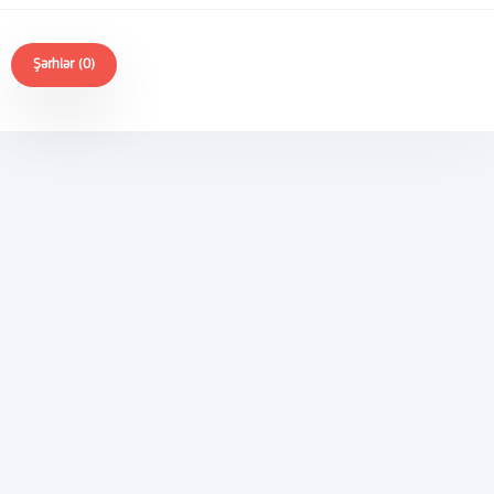
Şərhlər (0)