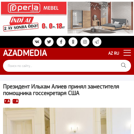
AZAD
MEDIA
AZ
RU
Президент Ильхам Алиев принял заместителя
помощника госсекретаря США
+ A
- A