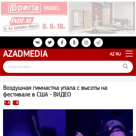
AZAD
MEDIA
AZ
RU
Воздушная гимнастка упала с высоты на
фестивале в США - ВИДЕО
+ A
- A