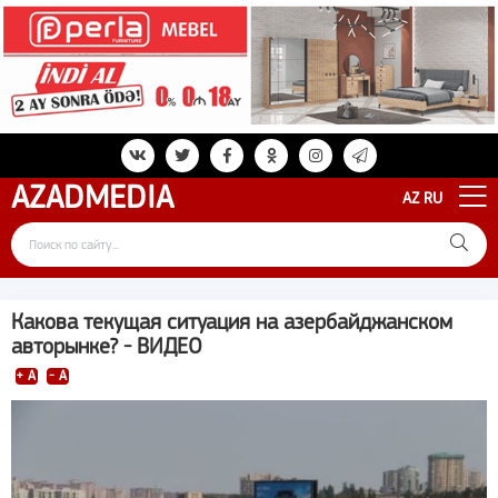
AZAD
MEDIA
AZ
RU
Какова текущая ситуация на азербайджанском
авторынке? - ВИДЕО
+ A
- A