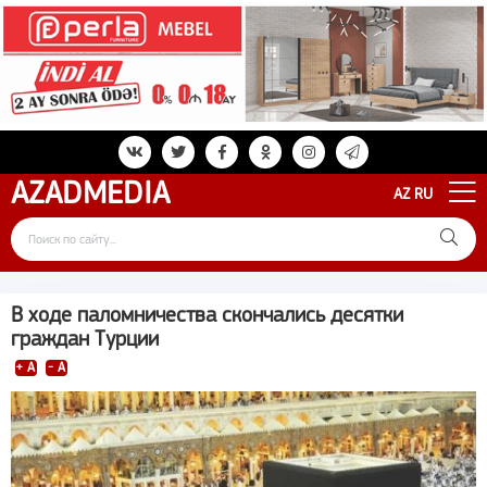
AZAD
MEDIA
AZ
RU
В ходе паломничества скончались десятки
граждан Турции
+ A
- A