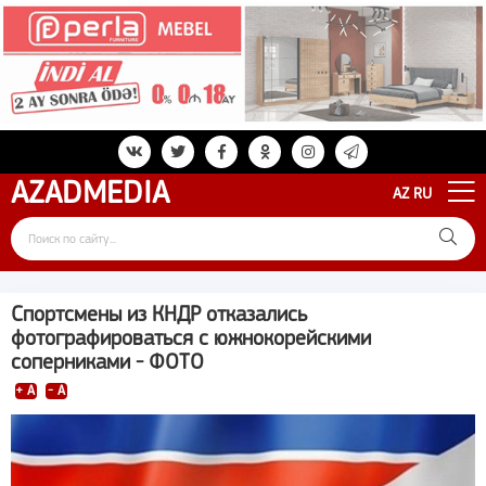
AZAD
MEDIA
AZ
RU
Спортсмены из КНДР отказались
фотографироваться с южнокорейскими
соперниками - ФОТО
+ A
- A