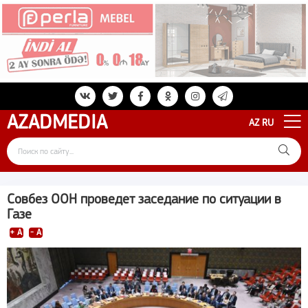
AZAD
MEDIA
AZ
RU
Совбез ООН проведет заседание по ситуации в
Газе
+ A
- A