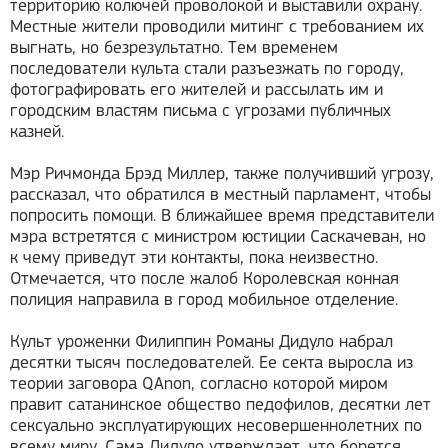
территорию колючей проволокой и выставили охрану.
Местные жители проводили митинг с требованием их
выгнать, но безрезультатно. Тем временем
последователи культа стали разъезжать по городу,
фотографировать его жителей и рассылать им и
городским властям письма с угрозами публичных
казней.
Мэр Ричмонда Брэд Миллер, также получивший угрозу,
рассказал, что обратился в местный парламент, чтобы
попросить помощи. В ближайшее время представители
мэра встретятся с министром юстиции Саскачеван, но
к чему приведут эти контакты, пока неизвестно.
Отмечается, что после жалоб Королевская конная
полиция направила в город мобильное отделение.
Культ уроженки Филиппин Романы Дидуло набрал
десятки тысяч последователей. Ее секта выросла из
теории заговора QAnon, согласно которой миром
правит сатанинское общество педофилов, десятки лет
сексуально эксплуатирующих несовершеннолетних по
всему миру. Сама Дидуло утверждает, что борется