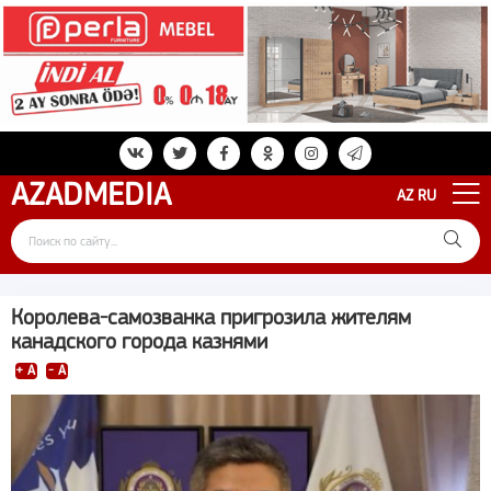
AZAD
MEDIA
AZ
RU
Королева-самозванка пригрозила жителям
канадского города казнями
+ A
- A