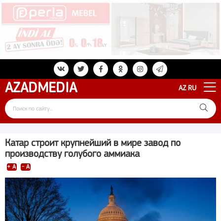
AZAD
MEDIA
AZ
RU
Катар строит крупнейший в мире завод по
производству голубого аммиака
+ A
- A