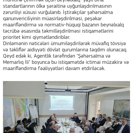
mühitinə çevirmək üçün beynəlxalq "yaşıl bina"
standartlarının ölkə şəraitinə uyğunlaşdırılmasının
zəruriliyi xüsusi vurğulanıb. İştirakçılar şəhərsalma
qanunvericiliyinin müasirləşdirilməsi, peşəkar
maarifləndirmə və normativ-hüquqi bazanın beynəlxalq
təcrübə əsasında təkmilləşdirilməsi istiqamətlərini
prioritet kimi qiymətləndiriblər.
Dinləmənin nəticələri ümumiləşdirilərək müvafiq tövsiyə
və təkliflər aidiyyəti dövlət qurumlarına təqdim olunacaq.
Qeyd edək ki, Agentlik tərəfindən "Şəhərsalma və
Memarlıq İli" boyunca bu istiqamətdə ictimai müzakirə və
maarifləndirmə fəaliyyətləri davam etdiriləcək.