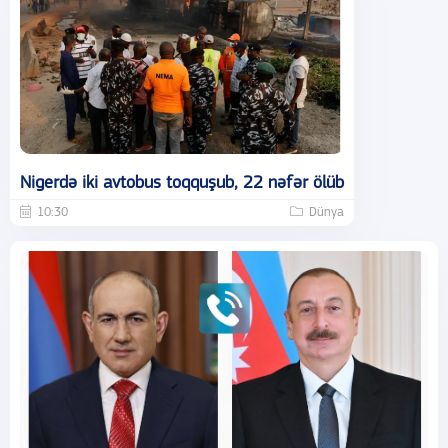
Nigerdə iki avtobus toqquşub, 22 nəfər ölüb
10:30
Dünya