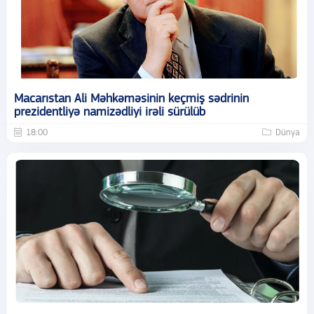
Macarıstan Ali Məhkəməsinin keçmiş sədrinin
prezidentliyə namizədliyi irəli sürülüb
18:00
Dünya