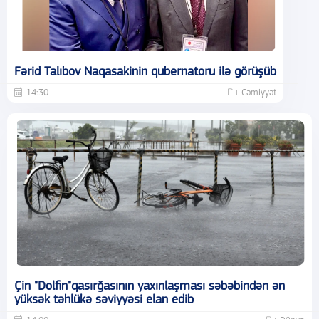
Fərid Talıbov Naqasakinin qubernatoru ilə görüşüb
14:30
Cəmiyyət
Çin "Dolfin"qasırğasının yaxınlaşması səbəbindən ən
yüksək təhlükə səviyyəsi elan edib