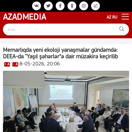
AZAD
MEDIA
AZ
RU
Memarlıqda yeni ekoloji yanaşmalar gündəmdə:
DEEA-da "Yaşıl şəhərlər”ə dair müzakirə keçirilib
8-05-2026, 20:06
+ A
- A