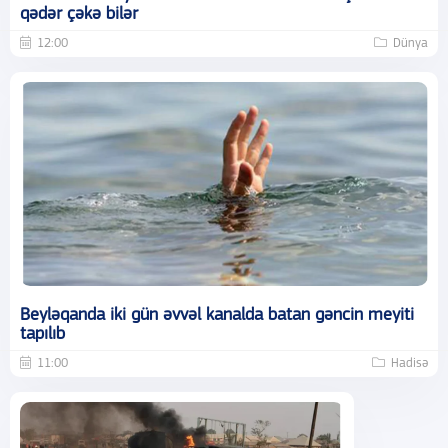
qədər çəkə bilər
12:00
Dünya
Beyləqanda iki gün əvvəl kanalda batan gəncin meyiti
tapılıb
11:00
Hadisə