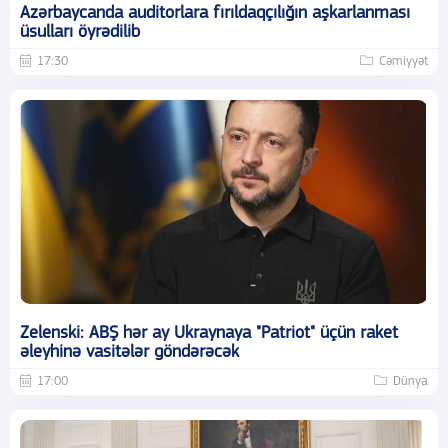
Azərbaycanda auditorlara fırıldaqçılığın aşkarlanması
üsulları öyrədilib
17:30
Cəmiyyət
Zelenski: ABŞ hər ay Ukraynaya "Patriot" üçün raket
əleyhinə vasitələr göndərəcək
17:00
Dünya