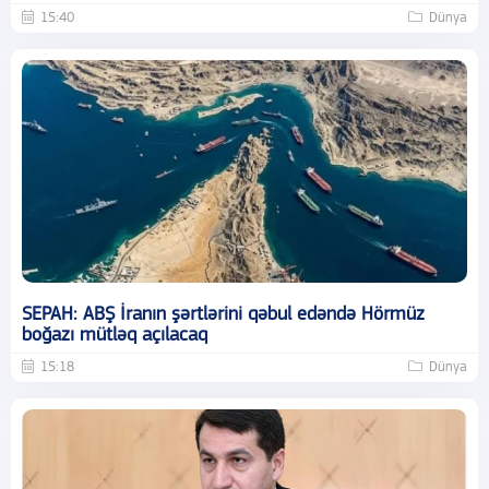
15:40
Dünya
SEPAH: ABŞ İranın şərtlərini qəbul edəndə Hörmüz
boğazı mütləq açılacaq
15:18
Dünya