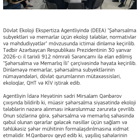
Dövlət Ekoloji Ekspertiza Agentliyində (DEEA) "Şəhərsalma
subyektləri və memarlar üçün ekoloji tələblər, normativlər
və məhdudiyyətlər" mövzusunda ictimai dinləmə keçirilib.
Tədbir Azərbaycan Respublikası Prezidentinin 30 yanvar
2026-cı il tarixli 912 nömrəli Sərəncamı ilə elan edilmiş
"Şəhərsalma və Memarlıq İli" çərçivəsində həyata keçirilib.
Dinləməyə memarlar, şəhərsalma subyektlərinin
nümayəndələri, dövlət qurumlarının mütəxəssisləri,
ekoloqlar, QHT və KİV iştirak edib.
Agentliyin İdarə Heyətinin sədri Mirsalam Qənbərov
çıxışında bildirib ki, müasir şəhərsalma siyasətində ekoloji
tələblərin nəzərə alınması inkarolunmaz zərurətə çevrilib.
Onun sözlərinə görə, şəhərsalma və memarlıq sahəsində
qəbul olunan qərarlar gələcək nəsillər üçün sağlam və
təhlükəsiz şəhər mühitinin formalaşdırılmasına xidmət
etməlidir. M.Qənbərov qeyd edib ki, yaşıllıq sahələrinin