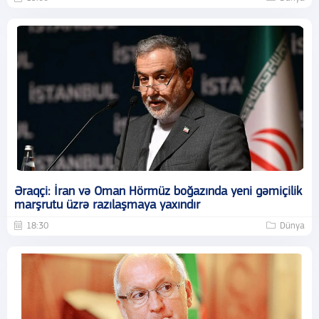
Əraqçi: İran və Oman Hörmüz boğazında yeni gəmiçilik
marşrutu üzrə razılaşmaya yaxındır
18:30
Dünya