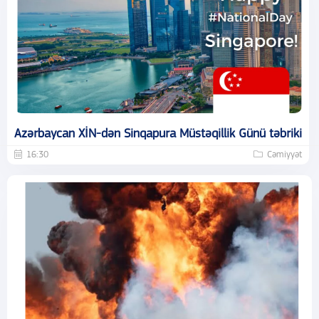
Azərbaycan XİN-dən Sinqapura Müstəqillik Günü təbriki
16:30
Cəmiyyət