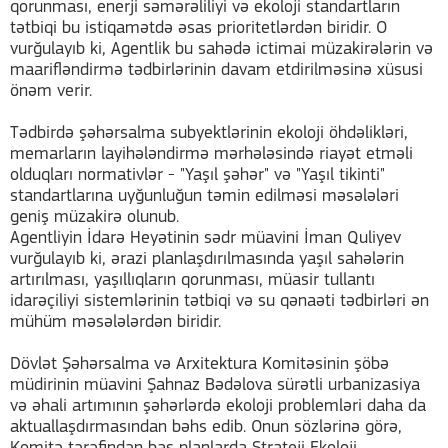
qorunması, enerji səmərəliliyi və ekoloji standartların
tətbiqi bu istiqamətdə əsas prioritetlərdən biridir. O
vurğulayıb ki, Agentlik bu sahədə ictimai müzakirələrin və
maarifləndirmə tədbirlərinin davam etdirilməsinə xüsusi
önəm verir.
Tədbirdə şəhərsalma subyektlərinin ekoloji öhdəlikləri,
memarların layihələndirmə mərhələsində riayət etməli
olduqları normativlər - "Yaşıl şəhər" və "Yaşıl tikinti"
standartlarına uyğunluğun təmin edilməsi məsələləri
geniş müzakirə olunub.
Agentliyin İdarə Heyətinin sədr müavini İman Quliyev
vurğulayıb ki, ərazi planlaşdırılmasında yaşıl sahələrin
artırılması, yaşıllıqların qorunması, müasir tullantı
idarəçiliyi sistemlərinin tətbiqi və su qənaəti tədbirləri ən
mühüm məsələlərdən biridir.
Dövlət Şəhərsalma və Arxitektura Komitəsinin şöbə
müdirinin müavini Şahnaz Bədəlova sürətli urbanizasiya
və əhali artımının şəhərlərdə ekoloji problemləri daha da
aktuallaşdırmasından bəhs edib. Onun sözlərinə görə,