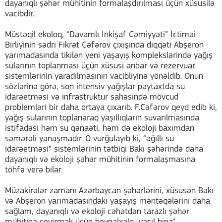
dayanıqlı şəhər mühitinin formalaşdırılması üçün xüsusilə
vacibdir.
Müstəqil ekoloq, “Davamlı İnkişaf Cəmiyyəti” İctimai
Birliyinin sədri Fikrət Cəfərov çıxışında diqqəti Abşeron
yarımadasında tikilən yeni yaşayış komplekslərində yağış
sularının toplanması üçün xüsusi anbar və rezervuar
sistemlərinin yaradılmasının vacibliyinə yönəldib. Onun
sözlərinə görə, son intensiv yağışlar paytaxtda su
idarəetməsi və infrastruktur sahəsində mövcud
problemləri bir daha ortaya çıxarıb. F.Cəfərov qeyd edib ki,
yağış sularının toplanaraq yaşıllıqların suvarılmasında
istifadəsi həm su qənaəti, həm də ekoloji baxımdan
səmərəli yanaşmadır. O vurğulayıb ki, “ağıllı su
idarəetməsi” sistemlərinin tətbiqi Bakı şəhərində daha
dayanıqlı və ekoloji şəhər mühitinin formalaşmasına
töhfə verə bilər.
Müzakirələr zamanı Azərbaycan şəhərlərini, xüsusən Bakı
və Abşeron yarımadasındakı yaşayış məntəqələrini daha
sağlam, dayanıqlı və ekoloji cəhətdən tarazlı şəhər