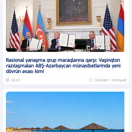
Rasional yanaşma qrup maraqlarına qarşı: Vaşinqton
razılaşmaları ABŞ-Azərbaycan münasibətlərində yeni
dövrün əsası kimi
16:01
Gündəm / Cəmiyyət