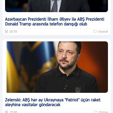
Azərbaycan Prezidenti İlham Əliyev ilə ABŞ Prezidenti
Donald Tramp arasında telefon danışığı olub
20:55
Siyasət
Zelenski: ABŞ hər ay Ukraynaya "Patriot" üçün raket
əleyhinə vasitələr göndərəcək
19:00
Dünya