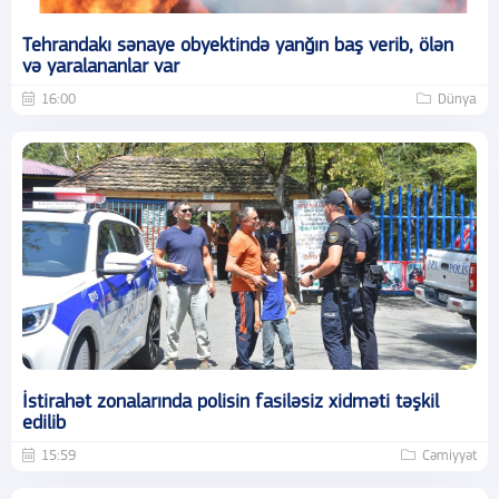
Tehrandakı sənaye obyektində yanğın baş verib, ölən
və yaralananlar var
16:00
Dünya
İstirahət zonalarında polisin fasiləsiz xidməti təşkil
edilib
15:59
Cəmiyyət