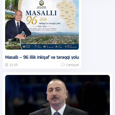
Masallı – 96 illik inkişaf və tərəqqi yolu
21:53
Cəmiyyət