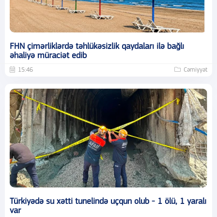
FHN çimərliklərdə təhlükəsizlik qaydaları ilə bağlı
əhaliyə müraciət edib
15:46
Cəmiyyət
Türkiyədə su xətti tunelində uçqun olub - 1 ölü, 1 yaralı
var