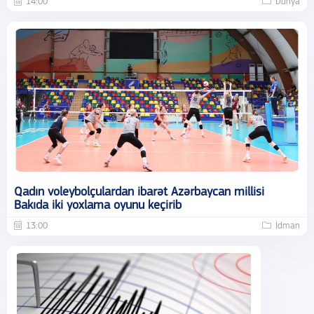
14:00
Dünya
Qadın voleybolçulardan ibarət Azərbaycan millisi
Bakıda iki yoxlama oyunu keçirib
13:00
İdman