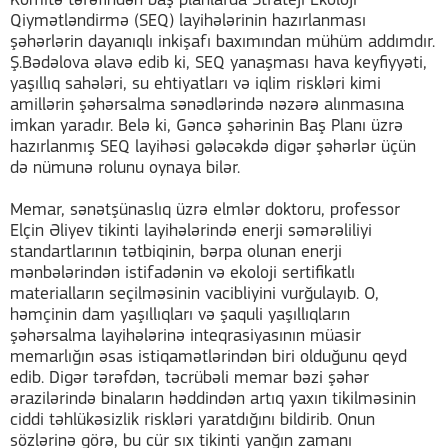
Komitə tərəfindən baş planlarda Strateji Ekoloji
Qiymətləndirmə (SEQ) layihələrinin hazırlanması
şəhərlərin dayanıqlı inkişafı baxımından mühüm addımdır.
Ş.Bədəlova əlavə edib ki, SEQ yanaşması hava keyfiyyəti,
yaşıllıq sahələri, su ehtiyatları və iqlim riskləri kimi
amillərin şəhərsalma sənədlərində nəzərə alınmasına
imkan yaradır. Belə ki, Gəncə şəhərinin Baş Planı üzrə
hazırlanmış SEQ layihəsi gələcəkdə digər şəhərlər üçün
də nümunə rolunu oynaya bilər.
Memar, sənətşünaslıq üzrə elmlər doktoru, professor
Elçin Əliyev tikinti layihələrində enerji səmərəliliyi
standartlarının tətbiqinin, bərpa olunan enerji
mənbələrindən istifadənin və ekoloji sertifikatlı
materialların seçilməsinin vacibliyini vurğulayıb. O,
həmçinin dam yaşıllıqları və şaquli yaşıllıqların
şəhərsalma layihələrinə inteqrasiyasının müasir
memarlığın əsas istiqamətlərindən biri olduğunu qeyd
edib. Digər tərəfdən, təcrübəli memar bəzi şəhər
ərazilərində binaların həddindən artıq yaxın tikilməsinin
ciddi təhlükəsizlik riskləri yaratdığını bildirib. Onun
sözlərinə görə, bu cür sıx tikinti yanğın zamanı