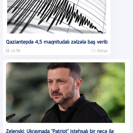
Qaziantepdə 4,5 maqnitudalı zəlzələ baş verib
12:30
Dünya
Zelenski: Ukraynada "Patriot" istehsalı bir neçə ilə