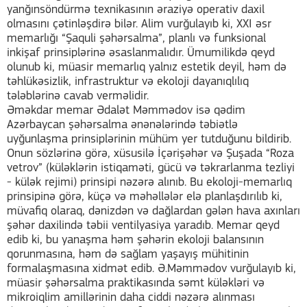
yanğınsöndürmə texnikasının əraziyə operativ daxil
olmasını çətinləşdirə bilər. Alim vurğulayıb ki, XXI əsr
memarlığı “Şaquli şəhərsalma”, planlı və funksional
inkişaf prinsiplərinə əsaslanmalıdır. Ümumilikdə qeyd
olunub ki, müasir memarlıq yalnız estetik deyil, həm də
təhlükəsizlik, infrastruktur və ekoloji dayanıqlılıq
tələblərinə cavab verməlidir.
Əməkdar memar Ədalət Məmmədov isə qədim
Azərbaycan şəhərsalma ənənələrində təbiətlə
uyğunlaşma prinsiplərinin mühüm yer tutduğunu bildirib.
Onun sözlərinə görə, xüsusilə İçərişəhər və Şuşada “Roza
vetrov” (küləklərin istiqaməti, gücü və təkrarlanma tezliyi
- külək rejimi) prinsipi nəzərə alınıb. Bu ekoloji-memarlıq
prinsipinə görə, küçə və məhəllələr elə planlaşdırılıb ki,
müvafiq olaraq, dənizdən və dağlardan gələn hava axınları
şəhər daxilində təbii ventilyasiya yaradıb. Memar qeyd
edib ki, bu yanaşma həm şəhərin ekoloji balansının
qorunmasına, həm də sağlam yaşayış mühitinin
formalaşmasına xidmət edib. Ə.Məmmədov vurğulayıb ki,
müasir şəhərsalma praktikasında səmt küləkləri və
mikroiqlim amillərinin daha ciddi nəzərə alınması