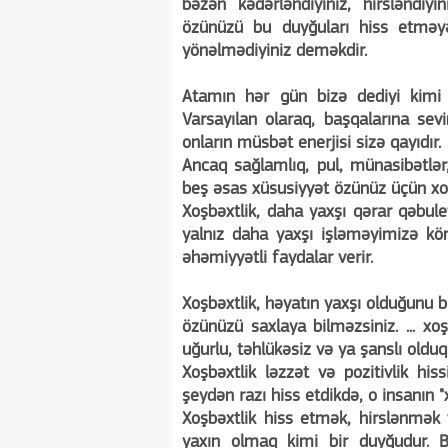
bəzən kədərləndiyiniz, hirsləndi
özünüzü bu duyğuları hiss etməy
yönəlmədiyiniz deməkdir.
Atamın hər gün bizə dediyi kimi "
Varsayılan olaraq, başqalarına s
onların müsbət enerjisi sizə qayıdır.
Ancaq sağlamlıq, pul, münasibətl
beş əsas xüsusiyyət özünüz üçün xoşb
Xoşbəxtlik, daha yaxşı qərar qəbulet
yalnız daha yaxşı işləməyimizə k
əhəmiyyətli faydalar verir.
Xoşbəxtlik, həyatın yaxşı olduğunu
özünüzü saxlaya bilməzsiniz. ... xo
uğurlu, təhlükəsiz və ya şanslı olduq
Xoşbəxtlik ləzzət və pozitivlik hiss
şeydən razı hiss etdikdə, o insanın "
Xoşbəxtlik hiss etmək, hirslənmək
yaxın olmaq kimi bir duyğudur. 