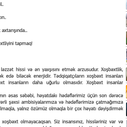
..
n..
 axtarışında...
xtliyini tapmaq!
ləzzət hissi və ən yaxşısını etmək arzusudur. Xoşbəxtlik,
edə biləcək enerjidir. Tədqiqatçıların xoşbəxt insanları
əxt insanların daha uğurlu olmasıdır. Xoşbəxt insanlar
ının əsas səbəbi, həyatdakı hədəflərimiz üçün son dərəcə
ərli şəxsi ambisiyalarımıza və hədəflərimizə çatmağımıza
lmaqla, yalnız özümüz olmaqla bir çox həyatı dəyişdirmək
 xoşbəxt olmayacaqsan. Siz insansınız, hissləriniz var və