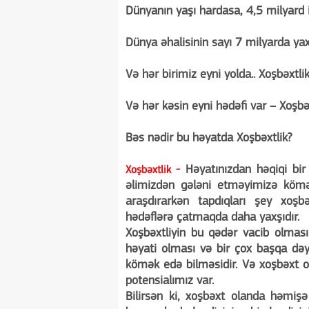
Dünyanın yaşı hardasa, 4,5 milyard il
Dünya əhalisinin sayı 7 milyarda yaxı
Və hər birimiz eyni yolda.. Xoşbəxtlik
Və hər kəsin eyni hədəfi var – Xoşbə
Bəs nədir bu həyatda Xoşbəxtlik?
Həyatınızdan həqiqi bir 
Xoşbəxtlik -
əlimizdən gələni etməyimizə kömək 
araşdırarkən tapdıqları şey xoşb
hədəflərə çatmaqda daha yaxşıdır.
Xoşbəxtliyin bu qədər vacib olmas
həyati olması və bir çox başqa dəy
kömək edə bilməsidir. Və xoşbəxt o
potensialımız var.
Bilirsən ki, xoşbəxt olanda həmişə