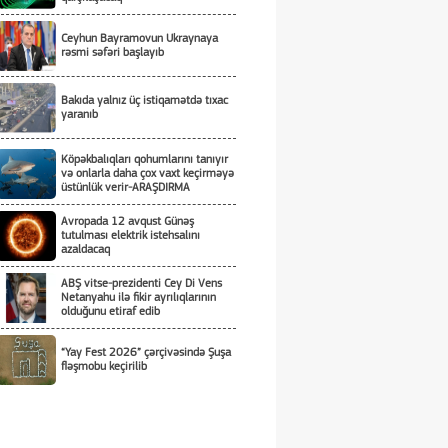
Ceyhun Bayramovun Ukraynaya
rəsmi səfəri başlayıb
Bakıda yalnız üç istiqamətdə tıxac
yaranıb
Köpəkbalıqları qohumlarını tanıyır
və onlarla daha çox vaxt keçirməyə
üstünlük verir-ARAŞDIRMA
Avropada 12 avqust Günəş
tutulması elektrik istehsalını
azaldacaq
ABŞ vitse-prezidenti Cey Di Vens
Netanyahu ilə fikir ayrılıqlarının
olduğunu etiraf edib
“Yay Fest 2026” çərçivəsində Şuşa
fləşmobu keçirilib
18 yaşlı amerikalı 300 ildən çox
davam edən dünya rekordunu
yenilədi