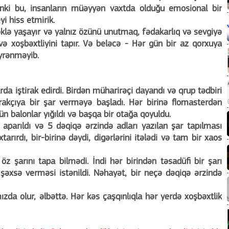
nki bu, insanların müəyyən vaxtda olduğu emosional bir
yi hiss etmirik.
əklə yaşayır və yalnız özünü unutmaq, fədakarlıq və sevgiyə
və xoşbəxtliyini tapır. Və beləcə - Hər gün bir az qorxuya
öyrənməyib.
rda iştirak edirdi. Birdən müharirəçi dayandı və qrup tədbiri
irakçıya bir şar verməyə başladı. Hər birinə flomasterdən
ün balonlar yığıldı və başqa bir otağa qoyuldu.
parıldı və 5 dəqiqə ərzində adları yazılan şar tapılması
xtarırdı, bir-birinə dəydi, digərlərini itələdi və tam bir xaos
z şarını tapa bilmədi. İndi hər birindən təsadüfi bir şarı
əxsə verməsi istənildi. Nəhayət, bir neçə dəqiqə ərzində
zda olur, əlbəttə. Hər kəs çaşqınlıqla hər yerdə xoşbəxtlik