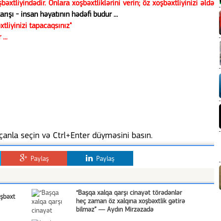
əxtliyindədir. Onlara xoşbəxtliklərini verin; öz xoşbəxtliyinizi əldə
arışı - insan həyatının hədəfi budur ...
xtliyinizi tapacaqsınız"
...
anla seçin və Ctrl+Enter düyməsini basın.
Paylaş
Paylaş
“Başqa xalqa qarşı cinayət törədənlər
oşbəxt
heç zaman öz xalqına xoşbəxtlik gətirə
bilməz” — Aydın Mirzəzadə