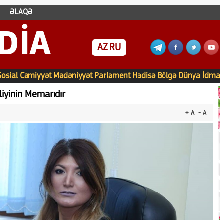
ƏLAQƏ
DIA
AZ
RU
Sosial
Cəmiyyət
Mədəniyyət
Parlament
Hadisə
Bölgə
Dünya
İdma
liyinin Memarıdır
+ A
- A