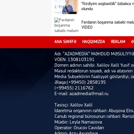
“İtirdiyim xoşbəxtlik” özbəkcə 
olundu
Fərdanın boşanma səbəbi məl
VİDEO
ANA SƏHİFƏ
HAQQIMIZDA
REKLAM
Ə
Adı: ″AZADMEDİA″ MƏHDUD MƏSULİYYƏ
VÖEN: 1308103191
Domen adının sahibi: Xəlilov Xəlil Yusif o
Məsul redaktorun soyadı, adı və atasının
Media Subyektinin fəaliyyət göstərdiyi, ü
Əlaqə:(+99450) 2858195
(+99455) 2116762
E-mail: azadmedia@mail.ru
Təsisçi: Xəlilov Xəlil
İdaretmə orqanının rəhbəri: Abuşova Eln
Cənub regional bürosunun rəhbəri: Rəmz
Müxbir: Leyla Namazova
Operator: Orucov Cavidan
Admin: Arzu Axundova