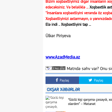
Bizim xoşbəxtliyimiz digər insanların xoşb
edəcəksiniz. Və beləliklə ...
Xoşbəxtlik axt
"İnsanlara xoşbəxtliyini verəndə öz xoşbə
Xoşbəxtliyinizi axtarmayın, o yanınızdadır 
Elə indi .. Xoşbəxtliyini tap ...
Ülkər Piriyeva
www.AzadMedia.az
Mətndə səhv var? Onu siç
Paylaş
Paylaş
OXŞAR XƏBƏRLƏR
“Güclü kişi qarşıma çıxsaydı, x
olardım” – Mətanət