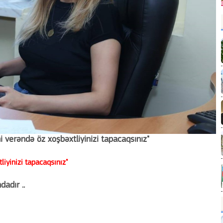
ni verəndə öz xoşbəxtliyinizi tapacaqsınız"
liyinizi tapacaqsınız"
dadır ..