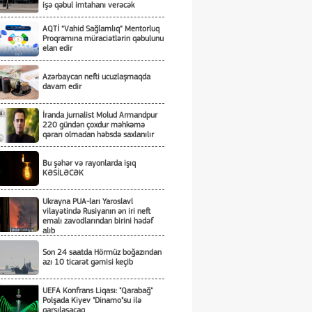
işə qəbul imtahanı verəcək
AQTİ “Vahid Sağlamlıq” Mentorluq
Proqramına müraciətlərin qəbulunu
elan edir
Azərbaycan nefti ucuzlaşmaqda
davam edir
İranda jurnalist Molud Armandpur
220 gündən çoxdur məhkəmə
qərarı olmadan həbsdə saxlanılır
Bu şəhər və rayonlarda işıq
KƏSİLƏCƏK
Ukrayna PUA-ları Yaroslavl
vilayətində Rusiyanın ən iri neft
emalı zavodlarından birini hədəf
alıb
Son 24 saatda Hörmüz boğazından
azı 10 ticarət gəmisi keçib
UEFA Konfrans Liqası: "Qarabağ"
Polşada Kiyev "Dinamo"su ilə
qarşılaşacaq