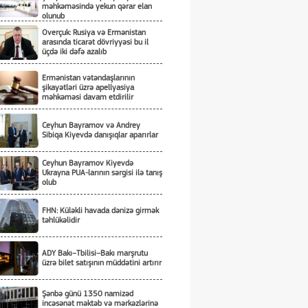
məhkəməsində yekun qərar elan
olunub
Overçuk: Rusiya və Ermənistan
arasında ticarət dövriyyəsi bu il
üçdə iki dəfə azalıb
Ermənistan vətəndaşlarının
şikayətləri üzrə apellyasiya
məhkəməsi davam etdirilir
Ceyhun Bayramov və Andrey
Sibiqa Kiyevdə danışıqlar aparırlar
Ceyhun Bayramov Kiyevdə
Ukrayna PUA-larının sərgisi ilə tanış
olub
FHN: Küləkli havada dənizə girmək
təhlükəlidir
ADY Bakı–Tbilisi–Bakı marşrutu
üzrə bilet satışının müddətini artırır
Şənbə günü 1350 namizəd
incəsənət məktəb və mərkəzlərinə