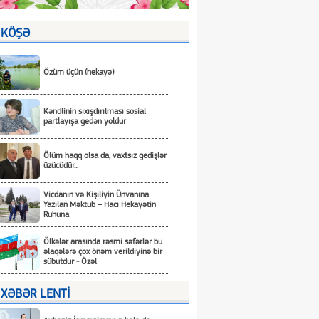
KÖŞƏ
Özüm üçün (hekayə)
Kəndlinin sıxışdırılması sosial
partlayışa gedən yoldur
Ölüm haqq olsa da, vaxtsız gedişlər
üzücüdür...
Vicdanın və Kişiliyin Ünvanına
Yazılan Məktub – Hacı Hekayətin
Ruhuna
Ölkələr arasında rəsmi səfərlər bu
əlaqələrə çox önəm verildiyinə bir
sübutdur - Özəl
XƏBƏR LENTİ