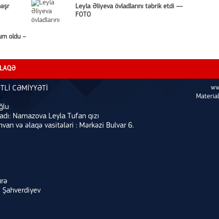
nəşr
Leyla Əliyeva övladlarını təbrik etdi —
FOTO
um oldu –
LAQƏ
ww
TLİ CƏMİYYƏTİ
Material
ğlu
 adı: Namazova Leyla Tufan qızı
nvan və əlaqə vasitələri : Mərkəzi Bulvar 6.
urə
i Şahverdiyev