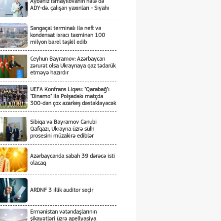
Aybəniz İsmayılovanın hələ də
ADY-də. çalışan yaxınları - Siyahı
Səngəçal terminalı ilə neft və
kondensat ixracı təxminən 100
milyon barel təşkil edib
Ceyhun Bayramov: Azərbaycan
zərurət olsa Ukraynaya qaz tədarük
etməyə hazırdır
UEFA Konfrans Liqası: "Qarabağ"ı
"Dinamo" ilə Polşadakı matçda
300-dən çox azarkeş dəstəkləyəcək
Sibiqa və Bayramov Cənubi
Qafqazı, Ukrayna üzrə sülh
prosesini müzakirə ediblər
Azərbaycanda sabah 39 dərəcə isti
olacaq
ARDNF 3 illik auditor seçir
Ermənistan vətəndaşlarının
şikayətləri üzrə apellyasiya