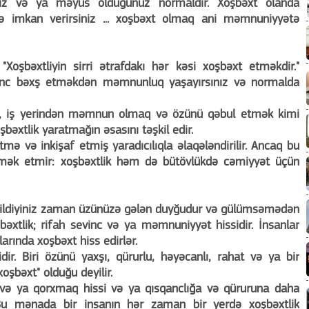
yiniz və ya məyus olduğunuz normaldır. Xoşbəxt olanda
ə imkan verirsiniz ... xoşbəxt olmaq ani məmnuniyyətə
Xoşbəxtliyin sirri ətrafdakı hər kəsi xoşbəxt etməkdir."
evinc bəxş etməkdən məmnunluq yaşayırsınız və normalda
ər, iş yerindən məmnun olmaq və özünü qəbul etmək kimi
əxtlik yaratmağın əsasını təşkil edir.
mə və inkişaf etmiş yaradıcılıqla əlaqələndirilir. Ancaq bu
ömək etmir: xoşbəxtlik həm də bütövlükdə cəmiyyət üçün
 bildiyiniz zaman üzünüzə gələn duyğudur və gülümsəmədən
şbəxtlik; rifah sevinc və ya məmnuniyyət hissidir. İnsanlar
larında xoşbəxt hiss edirlər.
idir. Biri özünü yaxşı, qürurlu, həyəcanlı, rahat və ya bir
xoşbəxt" olduğu deyilir.
 və ya qorxmaq hissi və ya qısqanclığa və qüruruna daha
Bu mənada bir insanın hər zaman bir yerdə xoşbəxtlik