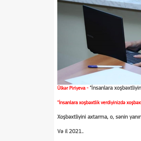
"İnsanlara xoşbəxtliyi
Ülkər Piriyeva -
"İnsanlara xoşbəxtlik verdiyinizdə xoşbəxt
Xoşbəxtliyini axtarma, o, sənin yanın
Və il 2021..