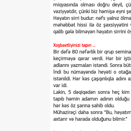
miqyasında olması doğru deyil, çü
vəziyyətdir, çünki biz həmişə eyni şe
Həyatın sirri budur: nəfs yalnız ölm
məhəbbət hissi ilə öz şəxsiyyətini 
qalib gələ bilməyən həyatın sirrini 
Xoşbəxtliyinizi tapın ...
Bir dəfə 80 nəfərlik bir qrup semina
keçirməyə qərar verdi. Hər bir işt
adlarını yazmaları istəndi. Sonra büt
İndi bu nümayəndə heyəti o otağa a
istənildi. Hər kəs çaşqınlıqla adını a
var idi.
Lakin, 5 dəqiqədən sonra heç kim ö
tapıb həmin adamın adının olduğu ş
hər kəs öz şarına sahib oldu.
Mühazirəçi daha sonra “Bu, həyatımı
axtarır və harada olduğunu bilmir.”