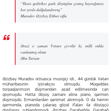
“Hara gediriksə şanlı döyüşdən çıxmış bayrağımızı
hər yerdə dalğalandırırıq”
Muradov Əzizbəy Etibar oğlu
Ərazi o zaman Vətənə çevrilir ki, milli ruhla
canlanmış olsun
Əbu Turxan
Əzizbəy Muradov ixtisasca musiqiçi idi... 44 günlük Vətən
müharibəsinin iştirakçısı olmuşdu. Müqəddəs
torpaqlarımızın düşməndən azad edilməsində can
qoymuşdu. Hətta döyüş zamanı əlinə piano, qarmon
düşmüşdü. Ermənilərdən qənimət alınmışdı. O da həmin
qarmonda, pianoda çalaraq gözəl ifaları ilə döyüşçü
dostlarını ruhlandırmışdı. Əzizbəy Qarabağda Qarabağ