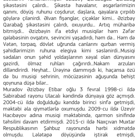
şikəstəsini çalırdı... Şikəstə havalanır, əsgərlərimizin
qanını, döyüş ruhunu coşdurur, daşlara, qayalara çırpılıb
göylərə çilənirdi. Əlvan fişənglər, çiçəklər kimi... Əzizbəy
Qarabağ şikəstəsini çalırdı, oxuyurdu... Artıq müharibə
bitmişdi... Əzizbəyin ifa etdiyi musiqilər həm Zəfər
qələbəsinin ovqatını, sevincini yaşadırdı, həm də... Həm də
Vətən, torpaq, dövlət uğrunda canlarını qurban vermiş
şəhidlərimizin ruhuna elegiya kimi səslənirdi...Musiqi
sədaları onun şəhid yoldaşlarının xəyal olan dünyasını
gəzirdi, ölməz ruhları çağırırdı...Nakam arzuları
dilləndirirdi. Heyhat... Ürəyinə dammışdı ki, haçansa özü
də bu musiqi sehrinin, möcüzəsinin ağuşunda behişt
qoynuna düşə bilər...
Muradov Əzizbəy Etibar oğlu 3 fevral 1998-ci ildə
Sabirabad rayonu Ulacalı kəndində dünyaya göz açmışdı.
2004-cü ildə doğulduğu kənddə birinci sinfə getmişdi,
məktəbi əla qiymətlərlə oxumuşdu. 2009-cu ildə Üzeyir
Hacıbəyov adına musiqi məktəbində, qarmon sinifində
təhsilini davam etdirmişdi. 2015-ci ildə Naxçıvan Muxtar
Respublikasının Şahbuz rayonunda hərbi xidmətdə
olmuşdu. Lələtəpə döyüşündə iştirak etmişdi,