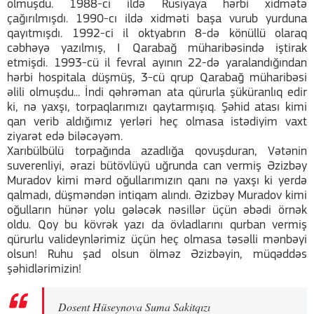
olmuşdu. 1988-ci ildə Rusiyaya hərbi xidmətə
çağırılmışdı. 1990-cı ildə xidməti başa vurub yurduna
qayıtmışdı. 1992-ci il oktyabrın 8-də könüllü olaraq
cəbhəyə yazılmış, I Qarabağ müharibəsində iştirak
etmişdi. 1993-cü il fevral ayının 22-də yaralandığından
hərbi hospitala düşmüş, 3-cü qrup Qarabağ müharibəsi
əlili olmuşdu... İndi qəhrəman ata qürurla şüküranlıq edir
ki, nə yaxşı, torpaqlarımızı qaytarmışıq. Şəhid atası kimi
qan verib aldığımız yerləri heç olmasa istədiyim vaxt
ziyarət edə biləcəyəm.
Xarıbülbülü torpağında azadlığa qovuşduran, Vətənin
suverenliyi, ərazi bütövlüyü uğrunda can vermiş Əzizbəy
Muradov kimi mərd oğullarımızın qanı nə yaxşı ki yerdə
qalmadı, düşməndən intiqam alındı. Əzizbəy Muradov kimi
oğulların hünər yolu gələcək nəsillər üçün əbədi örnək
oldu. Qoy bu kövrək yazı da övladlarını qurban vermiş
qürurlu valideynlərimiz üçün heç olmasa təsəlli mənbəyi
olsun! Ruhu şad olsun ölməz Əzizbəyin, müqəddəs
şəhidlərimizin!
Dosent Hüseynova Suma Sakitqızı