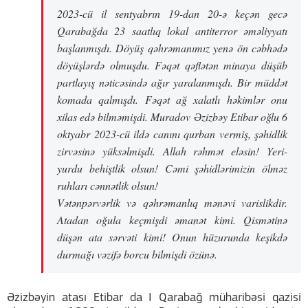
2023-cü il sentyabrın 19-dan 20-ə keçən gecə
Qarabağda 23 saatlıq lokal antiterror əməliyyatı
başlanmışdı. Döyüş qəhrəmanımız yenə ön cəbhədə
döyüşlərdə olmuşdu. Fəqət qəflətən minaya düşüb
partlayış nəticəsində ağır yaralanmışdı. Bir müddət
komada qalmışdı. Fəqət ağ xalatlı həkimlər onu
xilas edə bilməmişdi. Muradov Əzizbəy Etibar oğlu 6
oktyabr 2023-cü ildə canını qurban vermiş, şəhidlik
zirvəsinə yüksəlmişdi. Allah rəhmət eləsin! Yeri-
yurdu behiştlik olsun! Cəmi şəhidlərimizin ölməz
ruhları cənnətlik olsun!
Vətənpərvərlik və qəhrəmanlıq mənəvi varislikdir.
Atadan oğula keçmişdi əmanət kimi. Qismətinə
düşən ata sərvəti kimi! Onun hüzurunda keşikdə
durmağı vəzifə borcu bilmişdi özünə.
Əzizbəyin atası Etibar da I Qarabağ müharibəsi qazisi