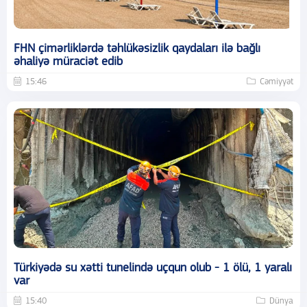
FHN çimərliklərdə təhlükəsizlik qaydaları ilə bağlı
əhaliyə müraciət edib
15:46
Cəmiyyət
Türkiyədə su xətti tunelində uçqun olub - 1 ölü, 1 yaralı
var
15:40
Dünya