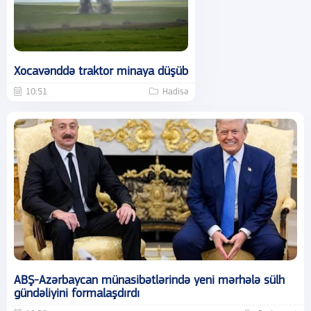
Xocavənddə traktor minaya düşüb
10:51
Hadisə
ABŞ-Azərbaycan münasibətlərində yeni mərhələ sülh
gündəliyini formalaşdırdı