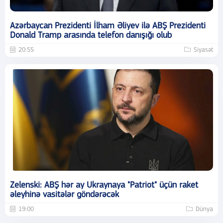
Azərbaycan Prezidenti İlham Əliyev ilə ABŞ Prezidenti
Donald Tramp arasında telefon danışığı olub
20:55
Siyasət
Zelenski: ABŞ hər ay Ukraynaya "Patriot" üçün raket
əleyhinə vasitələr göndərəcək
19:00
Dünya