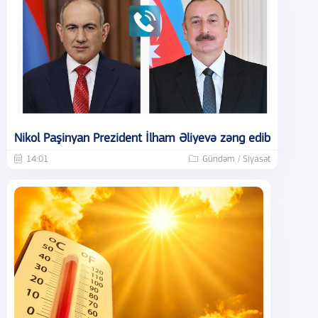
Nikol Paşinyan Prezident İlham Əliyevə zəng edib
14:01
Gündəm / Siyasət