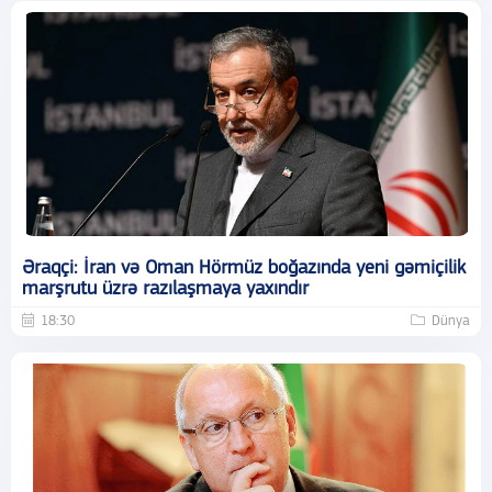
Əraqçi: İran və Oman Hörmüz boğazında yeni gəmiçilik
marşrutu üzrə razılaşmaya yaxındır
18:30
Dünya