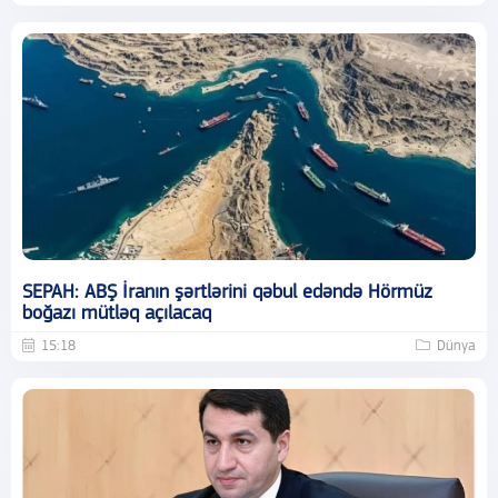
SEPAH: ABŞ İranın şərtlərini qəbul edəndə Hörmüz
boğazı mütləq açılacaq
15:18
Dünya