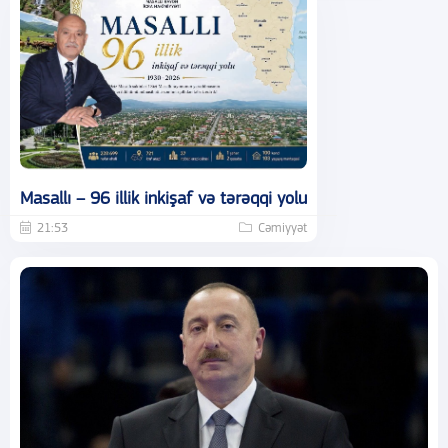
Masallı – 96 illik inkişaf və tərəqqi yolu
21:53
Cəmiyyət