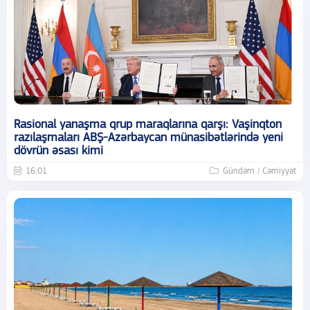
Rasional yanaşma qrup maraqlarına qarşı: Vaşinqton
razılaşmaları ABŞ-Azərbaycan münasibətlərində yeni
dövrün əsası kimi
16:01
Gündəm / Cəmiyyət