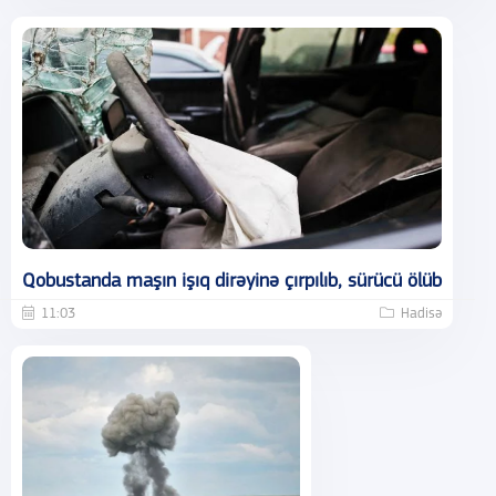
Qobustanda maşın işıq dirəyinə çırpılıb, sürücü ölüb
11:03
Hadisə