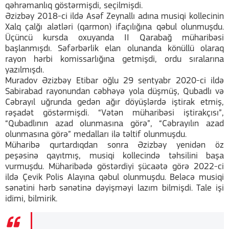
qəhrəmanlıq göstərmişdi, seçilmişdi.
Əzizbəy 2018-ci ildə Asəf Zeynallı adına musiqi kollecinin
Xalq çalğı alətləri (qarmon) ifaçılığına qəbul olunmuşdu.
Üçüncü kursda oxuyanda II Qarabağ müharibəsi
başlanmışdı. Səfərbərlik elan olunanda könüllü olaraq
rayon hərbi komissarlığına getmişdi, ordu sıralarına
yazılmışdı.
Muradov Əzizbəy Etibar oğlu 29 sentyabr 2020-ci ildə
Sabirabad rayonundan cəbhəyə yola düşmüş, Qubadlı və
Cəbrayıl uğrunda gedən ağır döyüşlərdə iştirak etmiş,
rəşadət göstərmişdi. “Vətən müharibəsi iştirakçısı”,
“Qubadlının azad olunmasına görə”, “Cəbrayılın azad
olunmasına görə” medalları ilə təltif olunmuşdu.
Müharibə qurtardıqdan sonra Əzizbəy yenidən öz
peşəsinə qayıtmış, musiqi kollecində təhsilini başa
vurmuşdu. Müharibədə göstərdiyi şücaətə görə 2022-ci
ildə Çevik Polis Alayına qəbul olunmuşdu. Beləcə musiqi
sənətini hərb sənətinə dəyişməyi lazım bilmişdi. Tale işi
idimi, bilmirik.