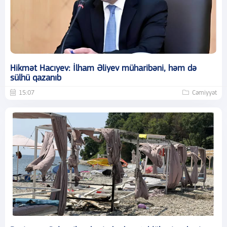
Hikmət Hacıyev: İlham Əliyev müharibəni, həm də
sülhü qazanıb
15:07
Cəmiyyət