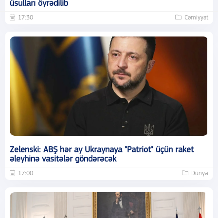
üsulları öyrədilib
17:30
Cəmiyyət
Zelenski: ABŞ hər ay Ukraynaya "Patriot" üçün raket
əleyhinə vasitələr göndərəcək
17:00
Dünya