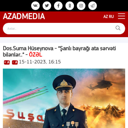
AZAD
MEDIA
AZ
RU
Dos.Suma Hüseynova - “Şanlı bayrağı ata sərvəti
bilənlər..” -
ÖZƏL
15-11-2023, 16:15
+ A
- A