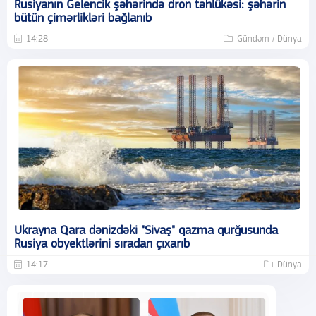
Rusiyanın Gelencik şəhərində dron təhlükəsi: şəhərin
bütün çimərlikləri bağlanıb
14:28
Gündəm / Dünya
Ukrayna Qara dənizdəki "Sivaş" qazma qurğusunda
Rusiya obyektlərini sıradan çıxarıb
14:17
Dünya