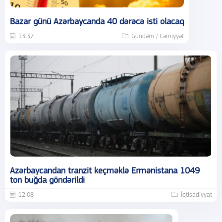
Bazar günü Azərbaycanda 40 dərəcə isti olacaq
13:37
Gündəm / Cəmiyyət
Azərbaycandan tranzit keçməklə Ermənistana 1049
ton buğda göndərildi
12:08
İqtisadiyyat