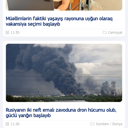
Müəllimlərin faktiki yaşayış rayonuna uyğun olaraq
vakansiya seçimi başlayıb
11:35
Cəmiyyət
Rusiyanın iki neft emalı zavoduna dron hücumu olub,
güclü yanğın başlayıb
11:26
Gündəm / Dünya