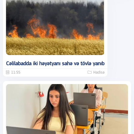
Cəlilabadda iki həyətyanı sahə və tövlə yanıb
11:55
Hadisə