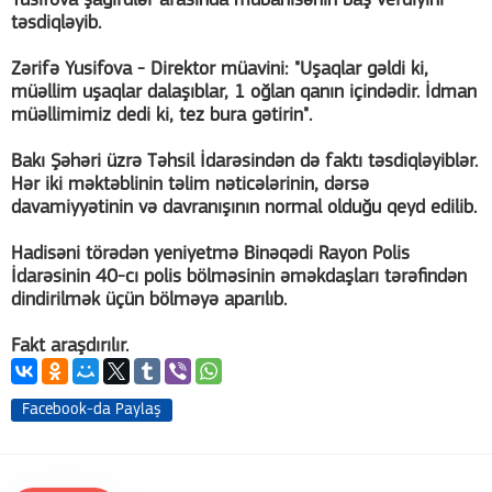
Yusifova şagirdlər arasında mübahisənin baş verdiyini
təsdiqləyib.
Zərifə Yusifova - Direktor müavini: "Uşaqlar gəldi ki,
müəllim uşaqlar dalaşıblar, 1 oğlan qanın içindədir. İdman
müəllimimiz dedi ki, tez bura gətirin".
Bakı Şəhəri üzrə Təhsil İdarəsindən də faktı təsdiqləyiblər.
Hər iki məktəblinin təlim nəticələrinin, dərsə
davamiyyətinin və davranışının normal olduğu qeyd edilib.
Hadisəni törədən yeniyetmə Binəqədi Rayon Polis
İdarəsinin 40-cı polis bölməsinin əməkdaşları tərəfindən
dindirilmək üçün bölməyə aparılıb.
Fakt araşdırılır.
Facebook-da Paylaş