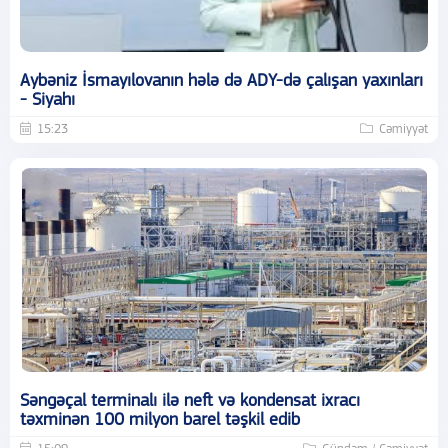
Aybəniz İsmayılovanın hələ də ADY-də çalışan yaxınları
- Siyahı
15:23
Cəmiyyət
Səngəçal terminalı ilə neft və kondensat ixracı
təxminən 100 milyon barel təşkil edib