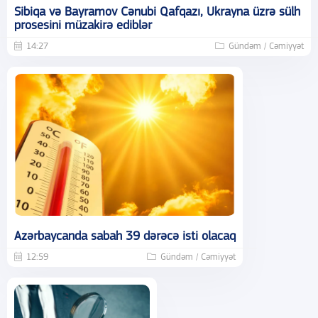
Sibiqa və Bayramov Cənubi Qafqazı, Ukrayna üzrə sülh
prosesini müzakirə ediblər
14:27
Gündəm / Cəmiyyət
Azərbaycanda sabah 39 dərəcə isti olacaq
12:59
Gündəm / Cəmiyyət