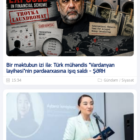
Bir məktubun izi ilə: Türk mühəndis "Vardanyan
layihəsi"nin pərdəarxasına işıq saldı - ŞƏRH
15:34
Gündəm / Siyasət