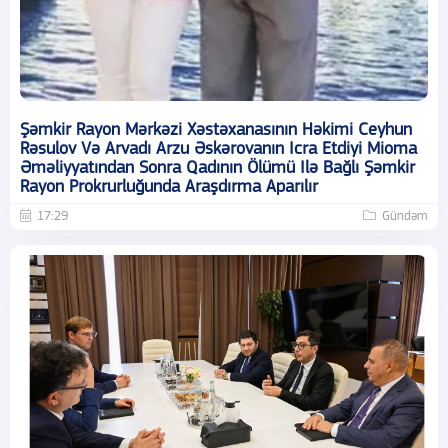
Şəmkir Rayon Mərkəzi Xəstəxanasının Həkimi Ceyhun
Rəsulov Və Arvadı Arzu Əskərovanın Icra Etdiyi Mioma
Əməliyyatından Sonra Qadının Ölümü Ilə Bağlı Şəmkir
Rayon Prokrurluğunda Araşdırma Aparılır
17:29
Gündəm