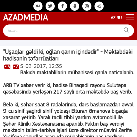
AZAD
MEDIA
AZ
RU
"Uşaqlar gəldi ki, oğlan qanın içindədir" - Məktəbdəki
hadisənin təfərrüatları
5-02-2017, 12:35
+ A
- A
Bakıda məktəblilərin mübahisəsi qanla nəticələnib.
ARB TV xəbər verir ki, hadisə Binəqədi rayonu Sulutəpə
qəsəbəsində yerləşən 217 saylı orta məktəbdə baş verib.
Belə ki, səhər saat 8 radələrində, dərs başlamazdan əvvəl
9-cu sinif şagirdi sinif yoldaşı Elturan Əmənova bıçaqla
xəsarət yetirib. Yaralı təcili tibbi yardım avtomobili ilə
Şəhər Kliniki Xəstəxanasına aparılıb. Faktın baş verdiyi
məktəbin təlim-tərbiyə işləri üzrə direktor müavini Zərifə