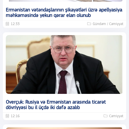
Ermənistan vətəndaşlarının şikayətləri üzrə apellyasiya
məhkəməsində yekun qərar elan olunub
12:33
Gündəm / Cəmiyyət
Overçuk: Rusiya və Ermənistan arasında ticarət
dövriyyəsi bu il üçdə iki dəfə azalıb
12:16
Cəmiyyət