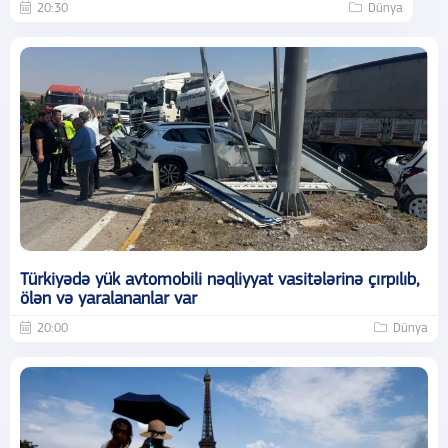
20:30
Dünya
Türkiyədə yük avtomobili nəqliyyat vasitələrinə çırpılıb,
ölən və yaralananlar var
20:00
Dünya