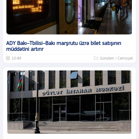
ADY Bakı–Tbilisi–Bakı marşrutu üzrə bilet satışının
müddətini artırır
10:49
Gündəm / Cəmiyyət