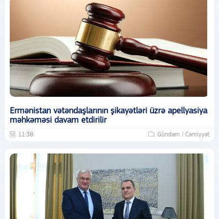
Ermənistan vətəndaşlarının şikayətləri üzrə apellyasiya
məhkəməsi davam etdirilir
11:38
Gündəm / Cəmiyyət