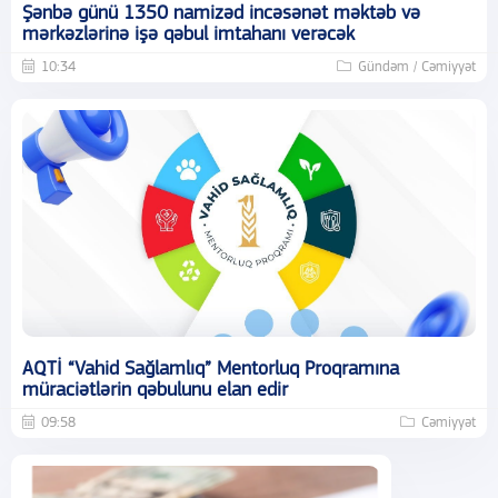
Şənbə günü 1350 namizəd incəsənət məktəb və
mərkəzlərinə işə qəbul imtahanı verəcək
10:34
Gündəm / Cəmiyyət
AQTİ “Vahid Sağlamlıq” Mentorluq Proqramına
müraciətlərin qəbulunu elan edir
09:58
Cəmiyyət