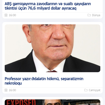
ABŞ gəmiqayırma zavodlarının və sualtı qayıqların
tikintisi üçün 76,6 milyard dollar ayıracaq
16:00
Dünya
Professor yazır:Ədalətin hökmü, separatizmin
nekroloqu
16:00
Cəmiyyət