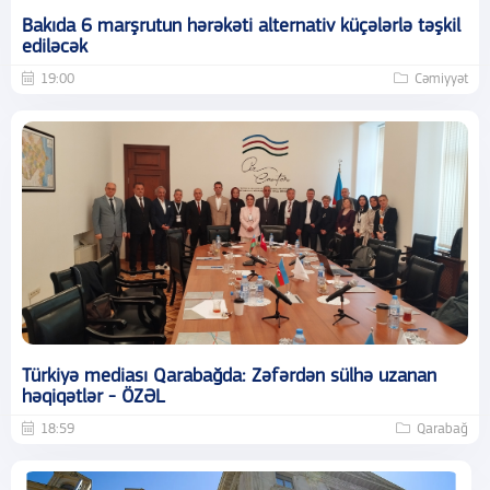
Bakıda 6 marşrutun hərəkəti alternativ küçələrlə təşkil
ediləcək
19:00
Cəmiyyət
Türkiyə mediası Qarabağda: Zəfərdən sülhə uzanan
həqiqətlər - ÖZƏL
18:59
Qarabağ