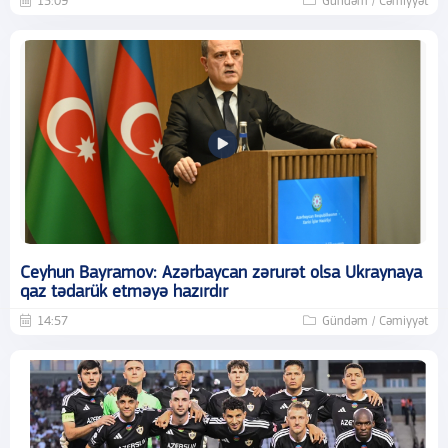
15:09
Gündəm / Cəmiyyət
Ceyhun Bayramov: Azərbaycan zərurət olsa Ukraynaya
qaz tədarük etməyə hazırdır
14:57
Gündəm / Cəmiyyət