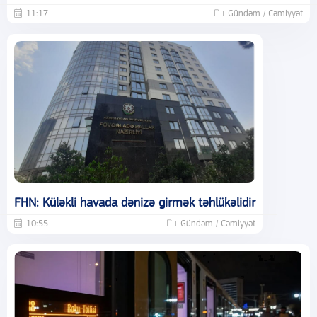
11:17
Gündəm / Cəmiyyət
FHN: Küləkli havada dənizə girmək təhlükəlidir
10:55
Gündəm / Cəmiyyət