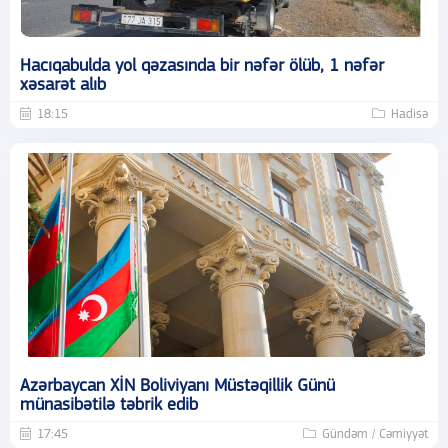
Hacıqabulda yol qəzasında bir nəfər ölüb, 1 nəfər
xəsarət alıb
18:15
Hadisə
Azərbaycan XİN Boliviyanı Müstəqillik Günü
münasibətilə təbrik edib
17:45
Gündəm / Cəmiyyət