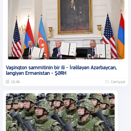
Vaşinqton sammitinin bir ili - İrəliləyən Azərbaycan,
ləngiyən Ermənistan - ŞƏRH
16:46
Cəmiyyət