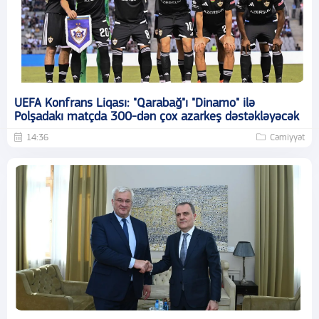
UEFA Konfrans Liqası: "Qarabağ"ı "Dinamo" ilə
Polşadakı matçda 300-dən çox azarkeş dəstəkləyəcək
14:36
Cəmiyyət