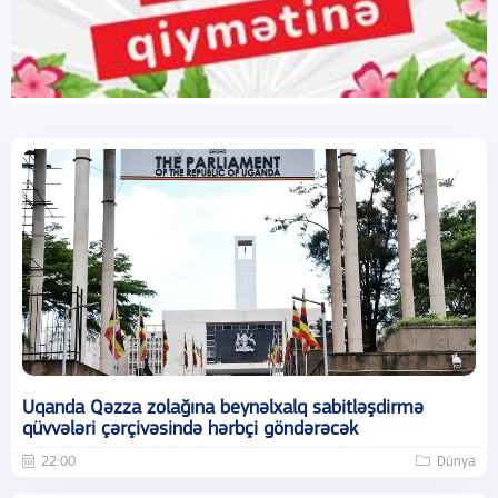
Uqanda Qəzza zolağına beynəlxalq sabitləşdirmə
qüvvələri çərçivəsində hərbçi göndərəcək
22:00
Dünya