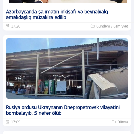
Azərbaycanda şahmatın inkişafı və beynəlxalq
əməkdaşlıq müzakirə edilib
17:20
Gündəm / Cəmiyyət
Rusiya ordusu Ukraynanın Dnepropetrovsk vilayətini
bombalayıb, 5 nəfər ölüb
17:09
Dünya