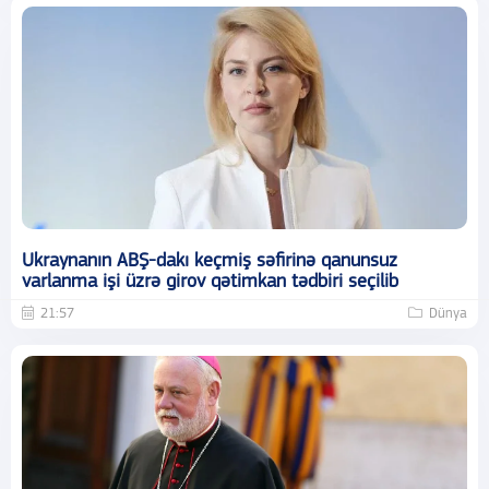
Ukraynanın ABŞ-dakı keçmiş səfirinə qanunsuz
varlanma işi üzrə girov qətimkan tədbiri seçilib
21:57
Dünya