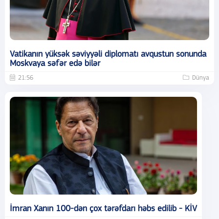
Vatikanın yüksək səviyyəli diplomatı avqustun sonunda
Moskvaya səfər edə bilər
21:56
Dünya
İmran Xanın 100-dən çox tərəfdarı həbs edilib - KİV