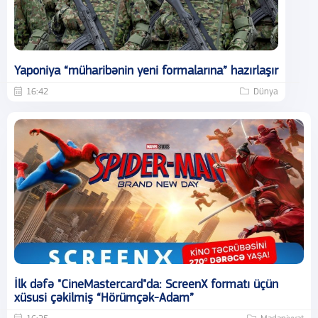
Yaponiya “müharibənin yeni formalarına” hazırlaşır
16:42
Dünya
İlk dəfə "CineMastercard"da: ScreenX formatı üçün
xüsusi çəkilmiş “Hörümçək-Adam”