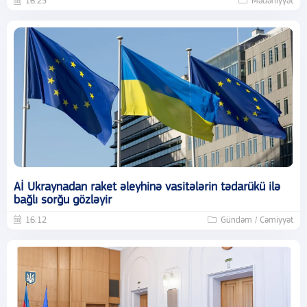
16:25
Mədəniyyət
Aİ Ukraynadan raket əleyhinə vasitələrin tədarükü ilə
bağlı sorğu gözləyir
16:12
Gündəm / Cəmiyyət