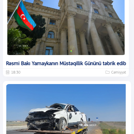
Rəsmi Bakı Yamaykanın Müstəqillik Gününü təbrik edib
18:30
Cəmiyyət