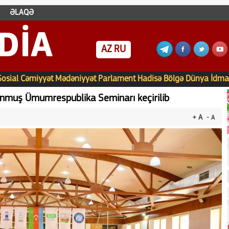
ƏLAQƏ
DIA
AZ
RU
Sosial
Cəmiyyət
Mədəniyyət
Parlament
Hadisə
Bölgə
Dünya
İdma
unmuş Ümumrespublika Seminarı keçirilib
+ A
- A