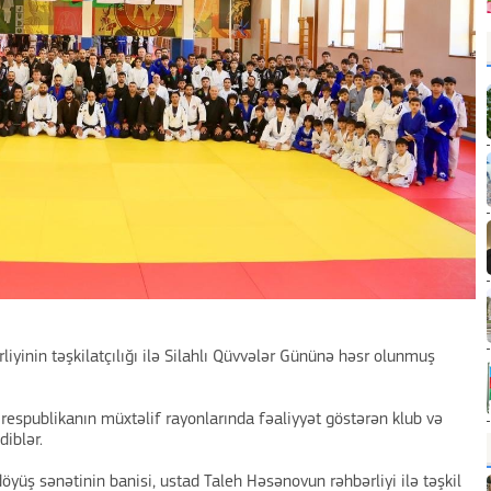
liyinin təşkilatçılığı ilə Silahlı Qüvvələr Gününə həsr olunmuş
 respublikanın müxtəlif rayonlarında fəaliyyət göstərən klub və
diblər.
öyüş sənətinin banisi, ustad Taleh Həsənovun rəhbərliyi ilə təşkil