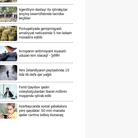
Agentliyin dəstəyi ilə iştirakçılar
arıçılıq təsərrüfatında təcrübə
keçiblər
Portuqaliyada genişmiqyaslı
əməliyyat nəticəsində 5 ton kokain
müsadirə edilib
Avropanın antimiqrant siyasəti:
uduzan kim olacaq? - ŞƏRH
Yeni Zelandiyanın paytaxtında 15
ildə ilk dəfə qar yağıb
Fərid Qayıbov qadın
voleybolçulardan ibarət millinin
məşqində iştirak edib
Azərbaycanda sosial şəbəkələrə
yeni qaydalar: 50 min manata
qədər cərimə tətbiq olunacaq
Rusiyada ballistik raketlər üzrə
tədqiqat aparan institutda yanğın
olub