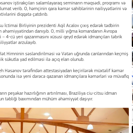
 Həsənov iştirakçıları salamlayaraq seminarın məqsədi, proqramı və
lumat verib. O, həmçinin qara kəmər sahiblərinin nailiyyətlərini və
ivlərini diqqətə çatdırıb.
 İctimai Birliyinin prezidenti Aqil Acalov çıxış edərək tədbirin
n əhəmiyyətindən danışıb. O, milli yığma komandanın Avropa
i – 4-cü yeri qazanmasını xüsusi qeyd edərək idmançıları təbrik
liyyətlər arzulayıb.
lət Himninin səsləndirilməsi və Vətən uğrunda canlarından keçmiş
lik sükutla yad edilməsi ilə açıq elan olunub.
eh Həsənov tərəfindən attestasiyadan keçirilərək müxtəlif kəmər
n sonunda isə yeni dərəcə qazanan idmançılara kəmərləri və müvafiq
rın peşəkar hazırlığının artırılması, Braziliya ciu-citsu idman
nun təbliği baxımından mühüm əhəmiyyət daşıyır.