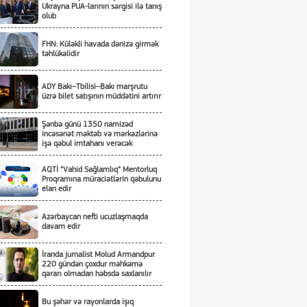
Ukrayna PUA-larının sərgisi ilə tanış
olub
FHN: Küləkli havada dənizə girmək
təhlükəlidir
ADY Bakı–Tbilisi–Bakı marşrutu
üzrə bilet satışının müddətini artırır
Şənbə günü 1350 namizəd
incəsənət məktəb və mərkəzlərinə
işə qəbul imtahanı verəcək
AQTİ “Vahid Sağlamlıq” Mentorluq
Proqramına müraciətlərin qəbulunu
elan edir
Azərbaycan nefti ucuzlaşmaqda
davam edir
İranda jurnalist Molud Armandpur
220 gündən çoxdur məhkəmə
qərarı olmadan həbsdə saxlanılır
Bu şəhər və rayonlarda işıq