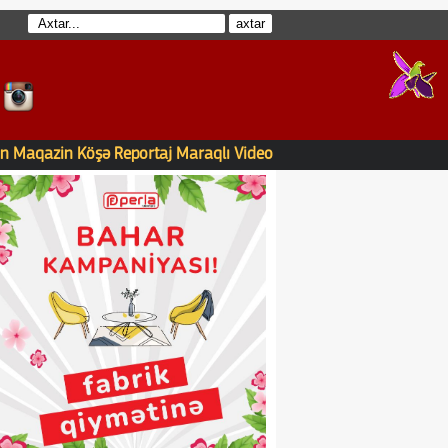
n
Maqazin
Köşə
Reportaj
Maraqlı
Video