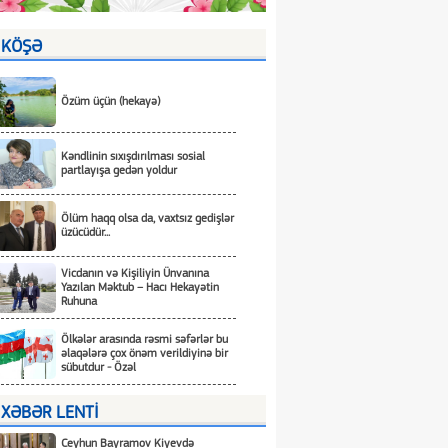
KÖŞƏ
Özüm üçün (hekayə)
Kəndlinin sıxışdırılması sosial
partlayışa gedən yoldur
Ölüm haqq olsa da, vaxtsız gedişlər
üzücüdür...
Vicdanın və Kişiliyin Ünvanına
Yazılan Məktub – Hacı Hekayətin
Ruhuna
Ölkələr arasında rəsmi səfərlər bu
əlaqələrə çox önəm verildiyinə bir
sübutdur - Özəl
XƏBƏR LENTİ
Ceyhun Bayramov Kiyevdə