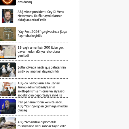
azaldacaq
ABŞ vitse-prezidenti Cey Di Vens
Netanyahu ilə fikir ayrılıqlarının
olduğunu etiraf edib
“Yay Fest 2026” çərçivəsində Şuşa
fləşmobu keçirilib
18 yaşlı amerikalı 300 ildən çox
davam edən dünya rekordunu
yenilədi
Şotlandiyada nadir quş balalarının
əsrlik ov ənənəsi dayandırıldı
ABŞ-də hərbçilərin ailə üzvləri
Tramp administrasiyasının
sərtləşdirilmiş miqrasiya siyasəti
səbəbindən deportasiya riski ilə
üzləşiblər
İran parlamentinin komitə sədri:
ABŞ Yaxın Şərqdən çıxmağa məcbur
olacaq
ABŞ Yəməndəki diplomatik
missiyasına yeni rəhbər təyin edib