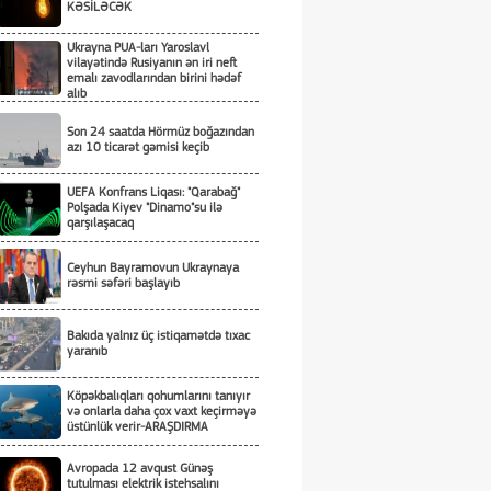
KƏSİLƏCƏK
Ukrayna PUA-ları Yaroslavl
vilayətində Rusiyanın ən iri neft
emalı zavodlarından birini hədəf
alıb
Son 24 saatda Hörmüz boğazından
azı 10 ticarət gəmisi keçib
UEFA Konfrans Liqası: "Qarabağ"
Polşada Kiyev "Dinamo"su ilə
qarşılaşacaq
Ceyhun Bayramovun Ukraynaya
rəsmi səfəri başlayıb
Bakıda yalnız üç istiqamətdə tıxac
yaranıb
Köpəkbalıqları qohumlarını tanıyır
və onlarla daha çox vaxt keçirməyə
üstünlük verir-ARAŞDIRMA
Avropada 12 avqust Günəş
tutulması elektrik istehsalını