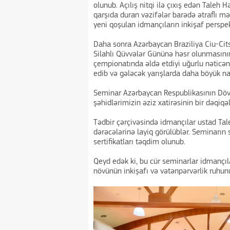
olunub. Açılış nitqi ilə çıxış edən Taleh
qarşıda duran vəzifələr barədə ətraflı mə
yeni qoşulan idmançıların inkişaf perspekt
Daha sonra Azərbaycan Braziliya Ciu-Citsu
Silahlı Qüvvələr Gününə həsr olunmasını
çempionatında əldə etdiyi uğurlu nəticən
edib və gələcək yarışlarda daha böyük nai
Seminar Azərbaycan Respublikasının Döv
şəhidlərimizin əziz xatirəsinin bir dəqiqə
Tədbir çərçivəsində idmançılar ustad Tal
dərəcələrinə layiq görülüblər. Seminarı
sertifikatları təqdim olunub.
Qeyd edək ki, bu cür seminarlar idmançıla
növünün inkişafı və vətənpərvərlik ruhu