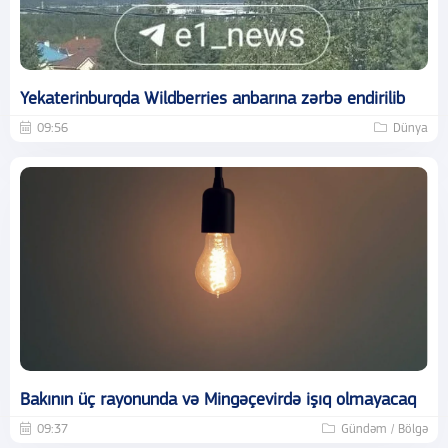
Yekaterinburqda Wildberries anbarına zərbə endirilib
09:56
Dünya
Bakının üç rayonunda və Mingəçevirdə işıq olmayacaq
09:37
Gündəm / Bölgə