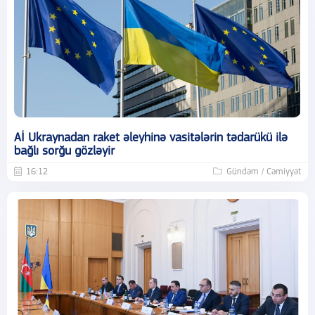
Aİ Ukraynadan raket əleyhinə vasitələrin tədarükü ilə
bağlı sorğu gözləyir
16:12
Gündəm / Cəmiyyət