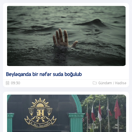
Beyləqanda bir nəfər suda boğulub
09:30
Gündəm / Hadisə