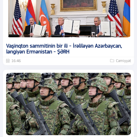
Vaşinqton sammitinin bir ili - İrəliləyən Azərbaycan,
ləngiyən Ermənistan - ŞƏRH
16:46
Cəmiyyət