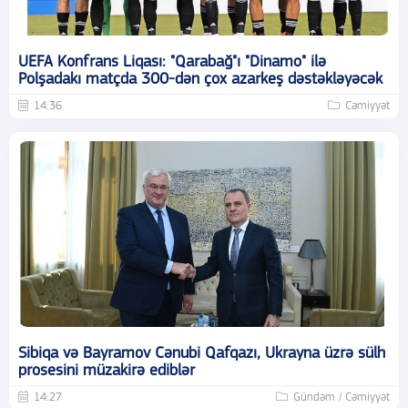
UEFA Konfrans Liqası: "Qarabağ"ı "Dinamo" ilə
Polşadakı matçda 300-dən çox azarkeş dəstəkləyəcək
14:36
Cəmiyyət
Sibiqa və Bayramov Cənubi Qafqazı, Ukrayna üzrə sülh
prosesini müzakirə ediblər
14:27
Gündəm / Cəmiyyət