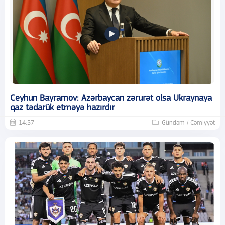
Ceyhun Bayramov: Azərbaycan zərurət olsa Ukraynaya
qaz tədarük etməyə hazırdır
14:57
Gündəm / Cəmiyyət