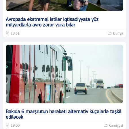
Avropada ekstremal istilər iqtisadiyyata yüz
milyardlarla avro zərər vura bilər
19:31
Dünya
Bakıda 6 marşrutun hərəkəti alternativ küçələrlə təşkil
ediləcək
19:00
Cəmiyyət