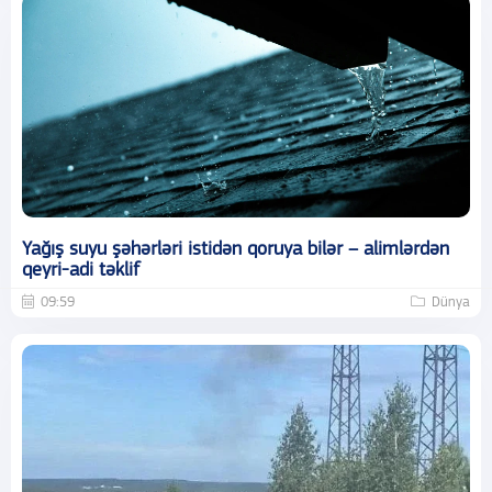
Yağış suyu şəhərləri istidən qoruya bilər – alimlərdən
qeyri-adi təklif
09:59
Dünya