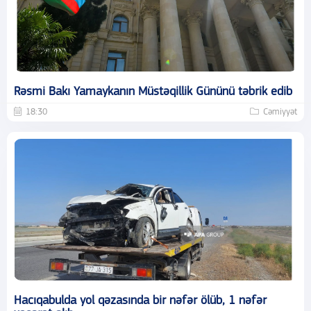
Rəsmi Bakı Yamaykanın Müstəqillik Gününü təbrik edib
18:30
Cəmiyyət
Hacıqabulda yol qəzasında bir nəfər ölüb, 1 nəfər