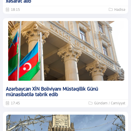
xəsarət alıb
18:15
Hadisə
Azərbaycan XİN Boliviyanı Müstəqillik Günü
münasibətilə təbrik edib
17:45
Gündəm / Cəmiyyət