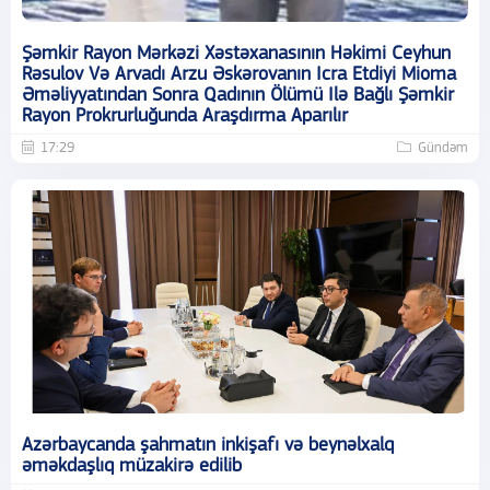
Şəmkir Rayon Mərkəzi Xəstəxanasının Həkimi Ceyhun
Rəsulov Və Arvadı Arzu Əskərovanın Icra Etdiyi Mioma
Əməliyyatından Sonra Qadının Ölümü Ilə Bağlı Şəmkir
Rayon Prokrurluğunda Araşdırma Aparılır
17:29
Gündəm
Azərbaycanda şahmatın inkişafı və beynəlxalq
əməkdaşlıq müzakirə edilib