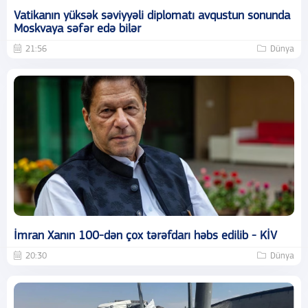
Vatikanın yüksək səviyyəli diplomatı avqustun sonunda
Moskvaya səfər edə bilər
21:56
Dünya
İmran Xanın 100-dən çox tərəfdarı həbs edilib - KİV
20:30
Dünya