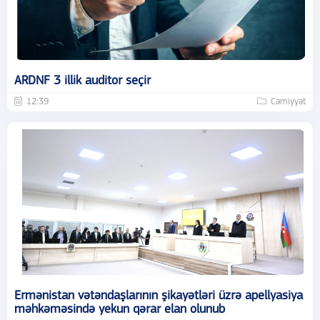
ARDNF 3 illik auditor seçir
12:39
Cəmiyyət
Ermənistan vətəndaşlarının şikayətləri üzrə apellyasiya
məhkəməsində yekun qərar elan olunub