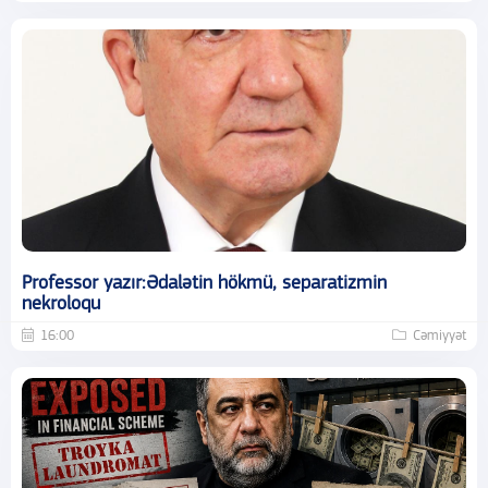
Professor yazır:Ədalətin hökmü, separatizmin
nekroloqu
16:00
Cəmiyyət