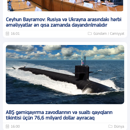
Ceyhun Bayramov: Rusiya və Ukrayna arasındakı hərbi
əməliyyatlar ən qısa zamanda dayandırılmalıdır
16:01
Gündəm / Cəmiyyət
ABŞ gəmiqayırma zavodlarının və sualtı qayıqların
tikintisi üçün 76,6 milyard dollar ayıracaq
16:00
Dünya