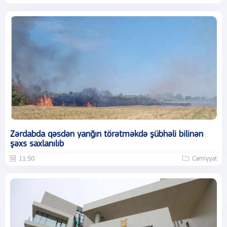
Zərdabda qəsdən yanğın törətməkdə şübhəli bilinən
şəxs saxlanılıb
11:50
Cəmiyyət