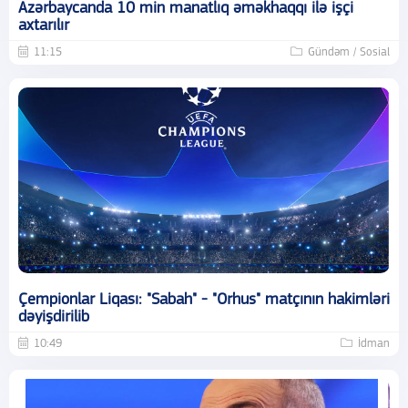
Azərbaycanda 10 min manatlıq əməkhaqqı ilə işçi
axtarılır
11:15
Gündəm / Sosial
Çempionlar Liqası: "Sabah" - "Orhus" matçının hakimləri
dəyişdirilib
10:49
İdman