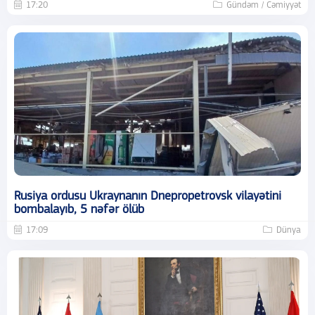
17:20
Gündəm / Cəmiyyət
Rusiya ordusu Ukraynanın Dnepropetrovsk vilayətini
bombalayıb, 5 nəfər ölüb
17:09
Dünya