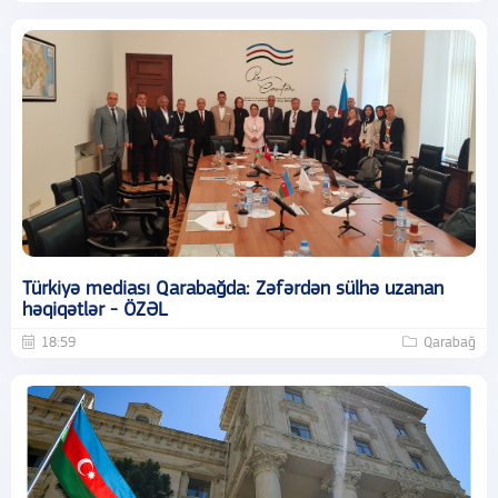
Türkiyə mediası Qarabağda: Zəfərdən sülhə uzanan
həqiqətlər - ÖZƏL
18:59
Qarabağ