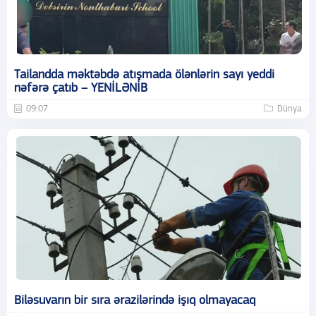
Tailandda məktəbdə atışmada ölənlərin sayı yeddi
nəfərə çatıb – YENİLƏNİB
09:07
Dünya
Biləsuvarın bir sıra ərazilərində işıq olmayacaq