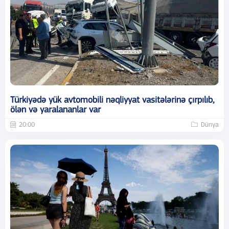
Türkiyədə yük avtomobili nəqliyyat vasitələrinə çırpılıb,
ölən və yaralananlar var
20:00
Dünya