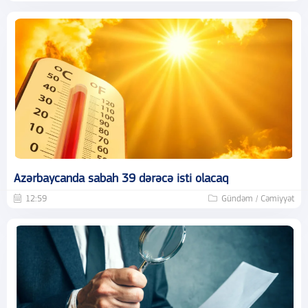
Azərbaycanda sabah 39 dərəcə isti olacaq
12:59
Gündəm / Cəmiyyət