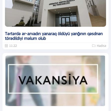
Tərtərdə ər-arvadın yanaraq öldüyü yanğının qəsdnən
törədildiyi məlum olub
11:22
Hadisə