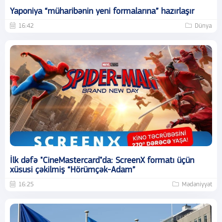
Yaponiya “müharibənin yeni formalarına” hazırlaşır
16:42
Dünya
İlk dəfə "CineMastercard"da: ScreenX formatı üçün
xüsusi çəkilmiş “Hörümçək-Adam”
16:25
Mədəniyyət