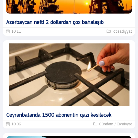
Azərbaycan nefti 2 dollardan çox bahalaşıb
10:11
İqtisadiyyat
Ceyranbatanda 1500 abonentin qazı kəsiləcək
10:06
Gündəm / Cəmiyyət