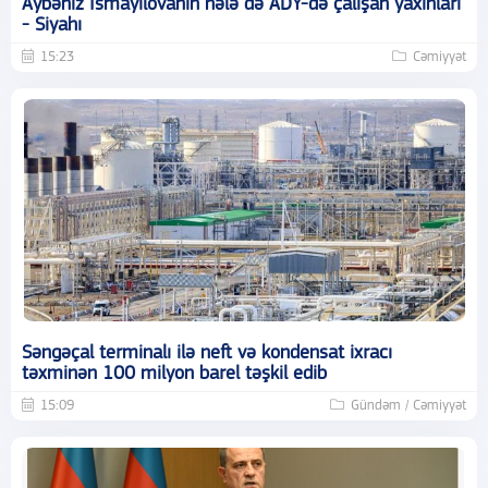
Aybəniz İsmayılovanın hələ də ADY-də çalışan yaxınları
- Siyahı
15:23
Cəmiyyət
Səngəçal terminalı ilə neft və kondensat ixracı
təxminən 100 milyon barel təşkil edib
15:09
Gündəm / Cəmiyyət