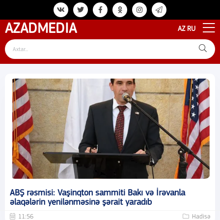
AZAD
MEDIA
AZ
RU
ABŞ rəsmisi: Vaşinqton sammiti Bakı və İrəvanla
əlaqələrin yenilənməsinə şərait yaradıb
11:56
Hadisə