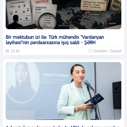
Bir məktubun izi ilə: Türk mühəndis "Vardanyan
layihəsi"nin pərdəarxasına işıq saldı - ŞƏRH
15:34
Gündəm / Siyasət