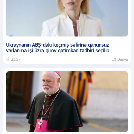
Ukraynanın ABŞ-dakı keçmiş səfirinə qanunsuz
varlanma işi üzrə girov qətimkan tədbiri seçilib
21:57
Dünya