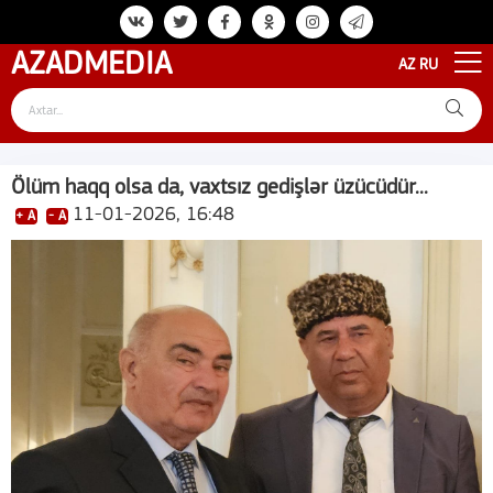
AZAD
MEDIA
AZ
RU
Ölüm haqq olsa da, vaxtsız gedişlər üzücüdür...
11-01-2026, 16:48
+ A
- A