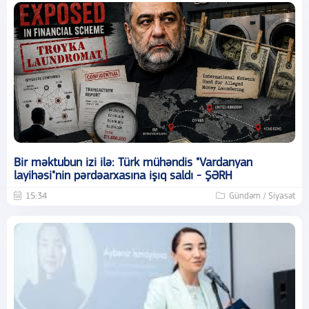
Bir məktubun izi ilə: Türk mühəndis "Vardanyan
layihəsi"nin pərdəarxasına işıq saldı - ŞƏRH
15:34
Gündəm / Siyasət