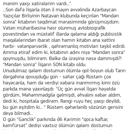
mənim yaxşı xatirələrim vardı...”.
...Son dəfə İlqarla ötən il mayın əvvəlində Azərbaycan
Yazıçılar Birliyinin Natavan klubunda keçirilən “Məndən
sonra” kitabının təqdimat mərasimində görüşmüşdüm.
Vətən müharibəsinə həsr olunmuş avtobioqrafik
povestindən və müxtəlif illərdə qələmə aldığı publisistik
məqalələrindən ibarət olan həmin kitabın ana xəttini
hərbi- vətənpərvərlik , qəhrəmanlıq motivləri təşkil edirdi.
Amma etiraf edim ki, kitabının adını niyə “Məndən sonra”
qoymuşdu, bilmirəm. Bəlkə də ürəyinə nəsə dammışdı?!
“Məndən sonra” İlqarın SON kitabı oldu.
Unudulmaz qələm dostumun ölümlə qol-boyun olub Tanrı
dərgahına qovuşduğu gün - səhər çağı Rüstəm çox
həyəcanla, həm də verdiyi xəbərə inanmırmış kimi özü
parkda mənə yaxınlaşdı: “Üç gün əvvəl İlqarı həyətdə
gördüm, Məhəmmədgilə gəlmişdi, əhvalını xəbər aldım,
dedi ki, hospitala gedirəm. Rəngi-ruyu heç yaxşı deyildi,
bu gün eşitdim ki... “ Rüstəm qəhərlənib sözünün gerisini
deyə bilmədi...
O gün “Gənclik” parkında Əli Kərimin “qoca kaftar,
kəmfürsət” dediyi vaxtsız ölümün qələm dostumun