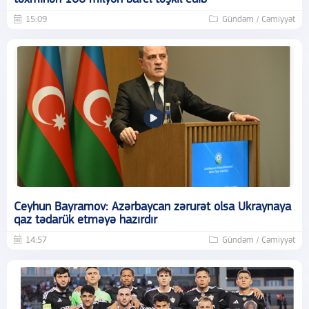
15:09
Gündəm / Cəmiyyət
Ceyhun Bayramov: Azərbaycan zərurət olsa Ukraynaya
qaz tədarük etməyə hazırdır
14:57
Gündəm / Cəmiyyət