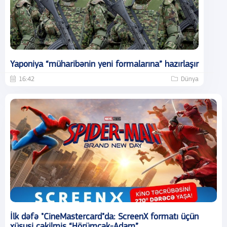
Yaponiya “müharibənin yeni formalarına” hazırlaşır
16:42
Dünya
İlk dəfə "CineMastercard"da: ScreenX formatı üçün
xüsusi çəkilmiş “Hörümçək-Adam”