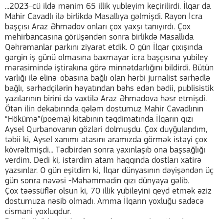
...2023-cü ildə mənim 65 illik yubleyim keçirilirdi. İlqar da
Mahir Cavadlı ilə birlikdə Masallıya gəlmişdi. Rayon İcra
başçısı Araz Əhmədov onları çox yaxşı tanıyırdı. Çox
mehirbancasına görüşəndən sonra birlikdə Masallıda
Qəhrəmanlar parkını ziyarət etdik. O gün İlqar çıxışında
gərgin iş günü olmasına baxmayar icra başçısına yubiley
mərasimində iştirakına görə minnətdarlığını bildirdi. Bütün
varlığı ilə elinə-obasına bağlı olan hərbi jurnalist sərhədlə
bağlı, sərhədçilərin həyatından bəhs edən bədii, publisistik
yazılarının birini də vaxtilə Araz Əhmədova həsr etmişdi.
Ötən ilin dekabırında qələm dostumuz Mahir Cavadlının
“Hökümə”(poema) kitabının təqdimatında İlqarın qızı
Aysel Qurbanovanın gözləri dolmuşdu. Çox duyğulandım,
təbii ki, Aysel xanımı atasını aramızda görmək istəyi çox
kövrəltmişdi... Tədbirdən sonra yaxınlaşıb ona başsağlığı
verdim. Dedi ki, istərdim atam haqqında dostları xatirə
yazsınlar. O gün eşitdim ki, İlqar dünyasının dəyişəndən üç
gün sonra nəvəsi -Məhəmmədin qızı dünyaya gəlib.
Çox təəssüflər olsun ki, 70 illik yubileyini qeyd etmək əziz
dostumuza nəsib olmadı. Amma İlqarın yoxluğu sadəcə
cismani yoxluqdur.