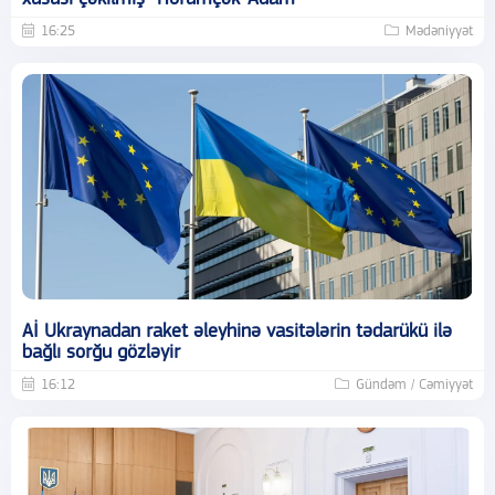
16:25
Mədəniyyət
Aİ Ukraynadan raket əleyhinə vasitələrin tədarükü ilə
bağlı sorğu gözləyir
16:12
Gündəm / Cəmiyyət