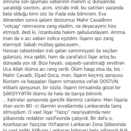
ömrünə son qoyması xəbərinin mənim iç dünyamda
yaratdığı sıxıntını, acını, iztirabı indi, bu sətirləri yazanda
belə olduğu kimi söz ilə ifadə edə bilmirəm. Evə
dönəndən sonra qələm dostumuz Mahir Cavadlının
“votçap” nömrəsinə zəng elədim, nə deyəcəyimi hiss
etmişdi, dedi ki, İstanbulda həkim qəbulundayam. Amma
mən də o acı xəbəri indicə eşitdim. İlqarın qızı zəng
eləmişdi. Sabah mütləq gələcəyəm...
Həssas təbiətindən irəli gələn səmimiyyəti ilə seçilən
gülərüzü, incə qəlbli, həm də zarafatcıl İlqar artıq bu
dünyada yox idi. Bizə həyatı, yaşayıb-yaratmağı sevdirən
Uca Allah ölümə acı rəng verib. Ölüm haqq olsa da, biz -
Mahir Cavadlı, Elşad Qoca, mən, İlqarın keçmiş qonşusu
Rüstəm və başqaları İlqarın simasınsa vəfalı DOSTUN,
etibarlı qonşunun, bir sözlə, İlqarın timsalında gözəl bir
ŞƏXSİYYƏTİN ölümü ilə hələ də barışa bilmirik.
... Xatirələr aynasında gənclik illərimiz canlanır. Mən İlqarla
ötən əsrin 80 -ci illərinin əvvəllərində Lənkəranda tanış
olmuşdum. O vaxt İlqar “Yazıçı” nəşriyyatında nəsr
şöbəsində redaktor vəzifəsində çalışırdı. Bir dəfə o,
Azərbaycan Yazıçılar İttifaqının Lənkəran Zona Şöbəsində
(o vaxt indiki AYB-nin Lənkəran bölməsi belə adlanırdı N.Ə.