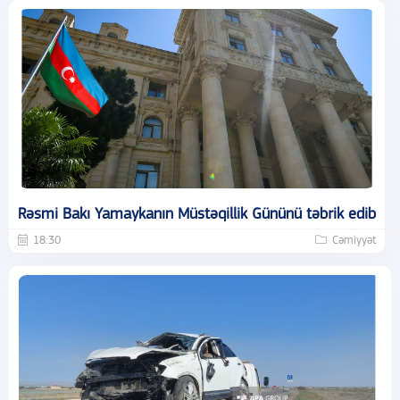
Rəsmi Bakı Yamaykanın Müstəqillik Gününü təbrik edib
18:30
Cəmiyyət