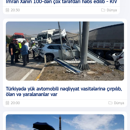
İmran Xanın 100-dən çox tərəfdarı həbs edilib - KİV
20:30
Dünya
Türkiyədə yük avtomobili nəqliyyat vasitələrinə çırpılıb,
ölən və yaralananlar var
20:00
Dünya