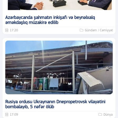
Azərbaycanda şahmatın inkişafı və beynəlxalq
əməkdaşlıq müzakirə edilib
17:20
Gündəm / Cəmiyyət
Rusiya ordusu Ukraynanın Dnepropetrovsk vilayətini
bombalayıb, 5 nəfər ölüb
17:09
Dünya