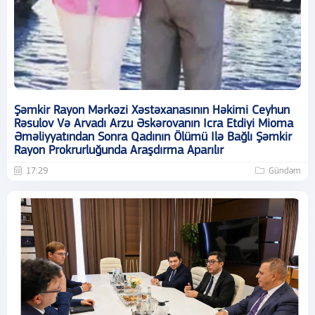
Şəmkir Rayon Mərkəzi Xəstəxanasının Həkimi Ceyhun
Rəsulov Və Arvadı Arzu Əskərovanın Icra Etdiyi Mioma
Əməliyyatından Sonra Qadının Ölümü Ilə Bağlı Şəmkir
Rayon Prokrurluğunda Araşdırma Aparılır
17:29
Gündəm