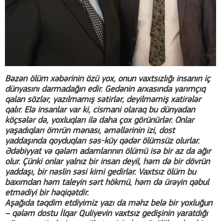
Bəzən ölüm xəbərinin özü yox, onun vaxtsızlığı insanın iç
dünyasını darmadağın edir. Gedənin arxasında yarımçıq
qalan sözlər, yazılmamış sətirlər, deyilməmiş xatirələr
qalır. Elə insanlar var ki, cismani olaraq bu dünyadan
köçsələr də, yoxluqları ilə daha çox görünürlər. Onlar
yaşadıqları ömrün mənası, əməllərinin izi, dost
yaddaşında qoyduqları səs-küy qədər ölümsüz olurlar.
Ədəbiyyat və qələm adamlarının ölümü isə bir az da ağır
olur. Çünki onlar yalnız bir insan deyil, həm də bir dövrün
yaddaşı, bir nəslin səsi kimi gedirlər. Vaxtsız ölüm bu
baxımdan həm taleyin sərt hökmü, həm də ürəyin qəbul
etmədiyi bir həqiqətdir.
Aşağıda təqdim etdiyimiz yazı da məhz belə bir yoxluğun
– qələm dostu İlqar Quliyevin vaxtsız gedişinin yaratdığı