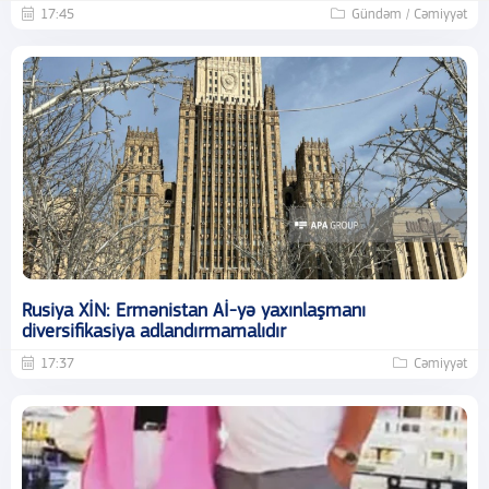
17:45
Gündəm / Cəmiyyət
Rusiya XİN: Ermənistan Aİ-yə yaxınlaşmanı
diversifikasiya adlandırmamalıdır
17:37
Cəmiyyət