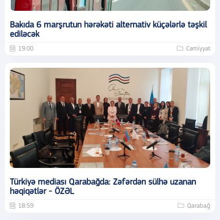
Bakıda 6 marşrutun hərəkəti alternativ küçələrlə təşkil
ediləcək
19:00
Cəmiyyət
Türkiyə mediası Qarabağda: Zəfərdən sülhə uzanan
həqiqətlər - ÖZƏL
18:59
Qarabağ