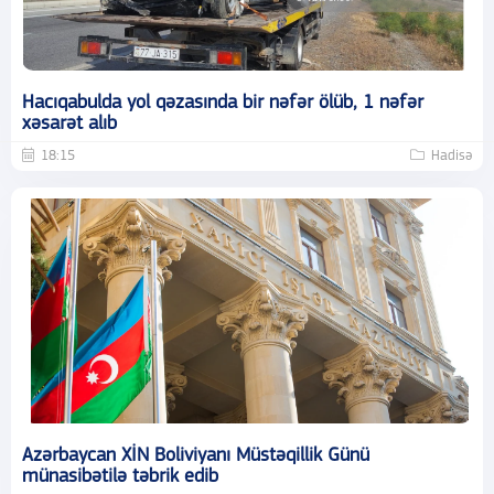
Hacıqabulda yol qəzasında bir nəfər ölüb, 1 nəfər
xəsarət alıb
18:15
Hadisə
Azərbaycan XİN Boliviyanı Müstəqillik Günü
münasibətilə təbrik edib