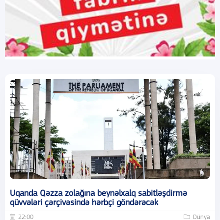
Uqanda Qəzza zolağına beynəlxalq sabitləşdirmə
qüvvələri çərçivəsində hərbçi göndərəcək
22:00
Dünya