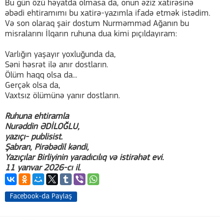
Bu gün özü həyatda olmasa da, onun əziz xatirəsinə
əbədi ehtiramımı bu xatirə-yazımla ifadə etmək istədim.
Və son olaraq şair dostum Nurməmməd Ağanın bu
misralarını İlqarın ruhuna dua kimi pıçıldayıram:
Varlığın yaşayır yoxluğunda da,
Səni həsrət ilə anır dostların.
Ölüm haqq olsa da...
Gerçək olsa da,
Vaxtsız ölümünə yanır dostların.
Ruhuna ehtiramla
Nurəddin ƏDİLOĞLU,
yazıçı- publisist.
Şabran, Pirəbədil kəndi,
Yazıçılar Birliyinin yaradıcılıq və istirəhət evi.
11 yanvar 2026-cı il.
Facebook-da Paylaş