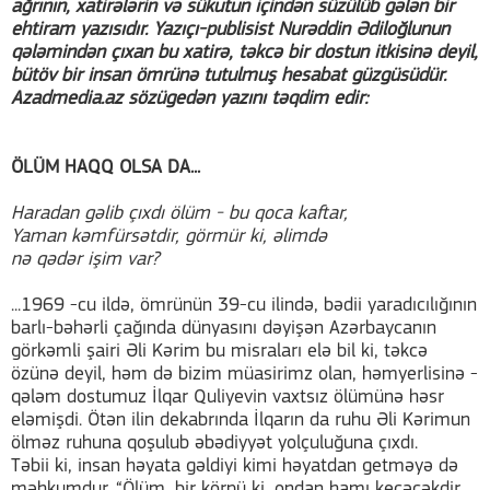
ağrının, xatirələrin və sükutun içindən süzülüb gələn bir
ehtiram yazısıdır. Yazıçı-publisist Nurəddin Ədiloğlunun
qələmindən çıxan bu xatirə, təkcə bir dostun itkisinə deyil,
bütöv bir insan ömrünə tutulmuş hesabat güzgüsüdür.
Azadmedia.az sözügedən yazını təqdim edir:
ÖLÜM HAQQ OLSA DA...
Haradan gəlib çıxdı ölüm - bu qoca kaftar,
Yaman kəmfürsətdir, görmür ki, əlimdə
nə qədər işim var?
...1969 -cu ildə, ömrünün 39-cu ilində, bədii yaradıcılığının
barlı-bəhərli çağında dünyasını dəyişən Azərbaycanın
görkəmli şairi Əli Kərim bu misraları elə bil ki, təkcə
özünə deyil, həm də bizim müasirimz olan, həmyerlisinə -
qələm dostumuz İlqar Quliyevin vaxtsız ölümünə həsr
eləmişdi. Ötən ilin dekabrında İlqarın da ruhu Əli Kərimun
ölməz ruhuna qoşulub əbədiyyət yolçuluğuna çıxdı.
Təbii ki, insan həyata gəldiyi kimi həyatdan getməyə də
məhkumdur. “Ölüm, bir körpü ki, ondan hamı keçəcəkdir,