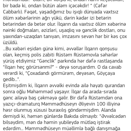
bir badə ki, ondan bütün aləm içəcəkdir! “ (Cəfər
Cabbarlı). Fəqət, yaşadığımız bu işıqlı dünyada vaxtsız
ölüm xəbərlərinin ağrı yükü, dərin kədər izi betərin
betərindən də betər olur. İlqarın da vaxtsız ölüm xəbərinə
nəinki doğmaları, əzizləri, uşaqlıq və gənclik dostları, onu
yaxından-uzaqdan tanıyan, imzasını sevən hər bir kəs çox
üzüldü.
...Bu xəbəri eşidən günə kimi, əvvəllər İlqarın qonşusu
olan, keçmiş polis zabiti Rüstəm Rüstəmovla səhərlər
yürüş etdiyimiz “Gənclik” parkında hər dəfə rastlaşanda
“İlqarı heç görürsənmi?” - deyə soruşardım. O da cavab
verərdi ki, “Çoxadandı görmürəm, deyəsən, Göyçaya
gedib...”.
Eşitmişdim ki, İlqarın əvvəlki evində ailə həyatı qurandan
sonra oğlu Məhəmməd yaşayır. İlqar da arada-sırada
gənc ailəyə baş çəkməyə gəlir. Bir dəfə Rüstəmdən ona
yazıçı-dramaturq Məmmədhüseyn Əliyevin 100 illiyinə
həsr olunmuş xüsusi buraxılış göndərmişdim. Alanda
demişdi ki, həmən günlərdə Bakıda olmayıb: “Əvvəlcədən
bilsəydim, mən də həmin yubileydə mütləq iştirak
edərdim... Məmmədhüseyn müəllimlə bağlı danışmağa