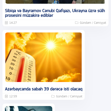
Sibiqa və Bayramov Cənubi Qafqazı, Ukrayna üzrə sülh
prosesini müzakirə ediblər
14:27
Gündəm / Cəmiyyət
Azərbaycanda sabah 39 dərəcə isti olacaq
12:59
Gündəm / Cəmiyyət