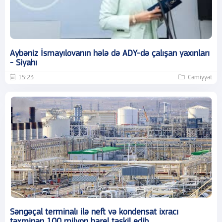
Aybəniz İsmayılovanın hələ də ADY-də çalışan yaxınları
- Siyahı
15:23
Cəmiyyət
Səngəçal terminalı ilə neft və kondensat ixracı
təxminən 100 milyon barel təşkil edib