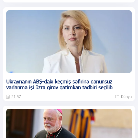
Ukraynanın ABŞ-dakı keçmiş səfirinə qanunsuz
varlanma işi üzrə girov qətimkan tədbiri seçilib
21:57
Dünya