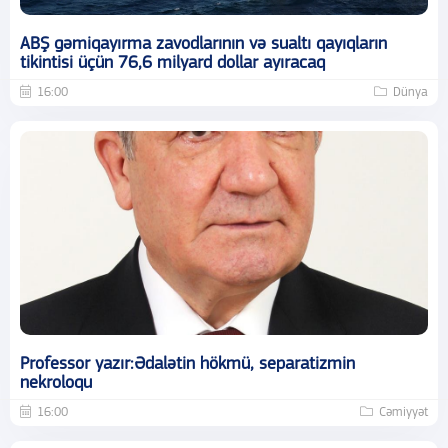
ABŞ gəmiqayırma zavodlarının və sualtı qayıqların
tikintisi üçün 76,6 milyard dollar ayıracaq
16:00
Dünya
Professor yazır:Ədalətin hökmü, separatizmin
nekroloqu
16:00
Cəmiyyət