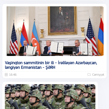
Vaşinqton sammitinin bir ili - İrəliləyən Azərbaycan,
ləngiyən Ermənistan - ŞƏRH
16:46
Cəmiyyət