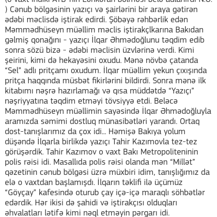
) Cənub bölgəsinin yazıçı və şairlərini bir araya gətirən
ədəbi məclisdə iştirak edirdi. Şöbəyə rəhbərlik edən
Məmmədhüseyn müəllim məclis iştirakçlkarına Bakıdan
gəlmiş qonağını - yazıçı İlqar Əhmədoğlunu təqdim edib
sonra sözü bizə - ədəbi məclisin üzvlərinə verdi. Kimi
şeirini, kimi də hekayəsini oxudu. Mənə növbə çatanda
“Sel” adlı pritçamı oxudum. İlqar müəllim yekun çıxışında
pritça haqqında müsbət fikirlərini bildirdi. Sonra mənə ilk
kitabımı nəşrə hazırlamağı və qısa müddətdə “Yazıçı”
nəşriyyatına təqdim etməyi tövsiyyə etdi. Beləcə
Məmmədhüseyn müəllimin sayəsində İlqar Əhmədoğluyla
aramızda səmimi dostluq münasibətləri yarandı. Ortaq
dost-tanışlarımız da çox idi... Həmişə Bakıya yolum
düşəndə İlqarla birlikdə yazıçı Tahir Kazımovla tez-tez
görüşərdik. Tahir Kazımov o vaxt Bakı Metropoliteninin
polis rəisi idi. Masallıda polis rəisi olanda mən “Millət”
qəzetinin cənub bölgəsi üzrə müxbiri idim, tanışlığımız da
elə o vaxtdan başlamışdı. İlqarın təklifi ilə üçümüz
“Göyçay” kafesində oturub çay içə-içə maraqlı söhbətlər
edərdik. Hər ikisi də şahidi və iştirakçısı olduqları
əhvalatları lətifə kimi nəql etməyin pərgarı idi.