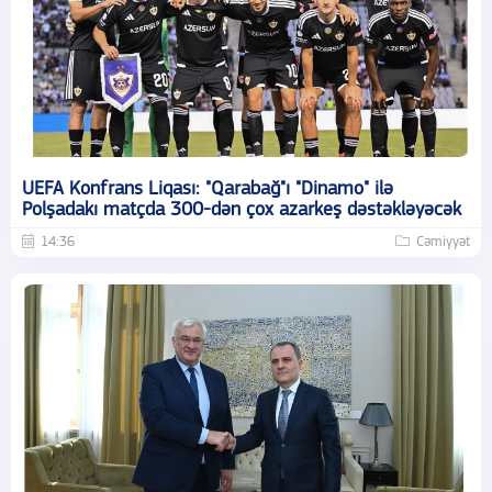
UEFA Konfrans Liqası: "Qarabağ"ı "Dinamo" ilə
Polşadakı matçda 300-dən çox azarkeş dəstəkləyəcək
14:36
Cəmiyyət