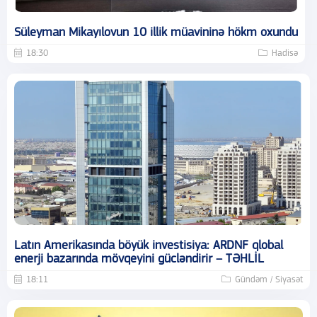
Süleyman Mikayılovun 10 illik müavininə hökm oxundu
18:30
Hadisə
Latın Amerikasında böyük investisiya: ARDNF qlobal
enerji bazarında mövqeyini gücləndirir – TƏHLİL
18:11
Gündəm / Siyasət