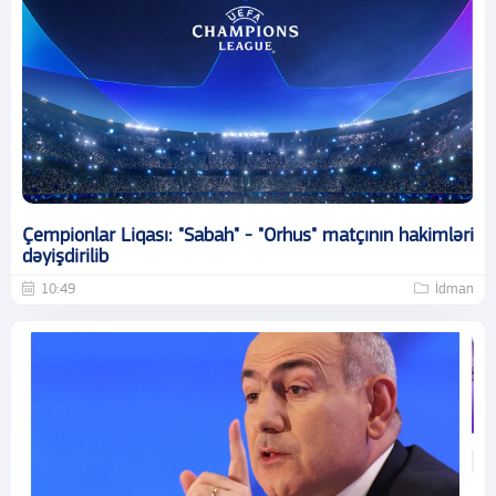
Çempionlar Liqası: "Sabah" - "Orhus" matçının hakimləri
dəyişdirilib
10:49
İdman