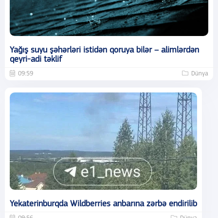
Yağış suyu şəhərləri istidən qoruya bilər – alimlərdən
qeyri-adi təklif
09:59
Dünya
Yekaterinburqda Wildberries anbarına zərbə endirilib