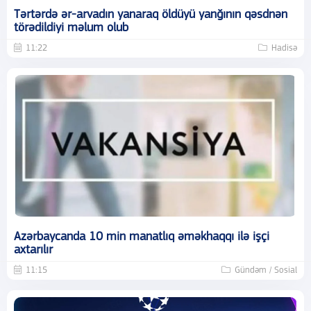
Tərtərdə ər-arvadın yanaraq öldüyü yanğının qəsdnən
törədildiyi məlum olub
11:22
Hadisə
Azərbaycanda 10 min manatlıq əməkhaqqı ilə işçi
axtarılır
11:15
Gündəm / Sosial