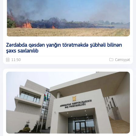
Zərdabda qəsdən yanğın törətməkdə şübhəli bilinən
şəxs saxlanılıb
11:50
Cəmiyyət