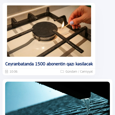
Ceyranbatanda 1500 abonentin qazı kəsiləcək
10:06
Gündəm / Cəmiyyət