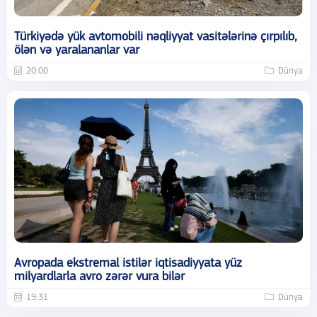
Türkiyədə yük avtomobili nəqliyyat vasitələrinə çırpılıb,
ölən və yaralananlar var
20:00
Dünya
Avropada ekstremal istilər iqtisadiyyata yüz
milyardlarla avro zərər vura bilər
19:31
Dünya