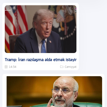
Tramp: İran razılaşma əldə etmək istəyir
14:34
Cəmiyyət