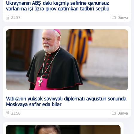
Ukraynanın ABŞ-dakı keçmiş səfirinə qanunsuz
varlanma işi üzrə girov qətimkan tədbiri seçilib
21:57
Dünya
Vatikanın yüksək səviyyəli diplomatı avqustun sonunda
Moskvaya səfər edə bilər
21:56
Dünya