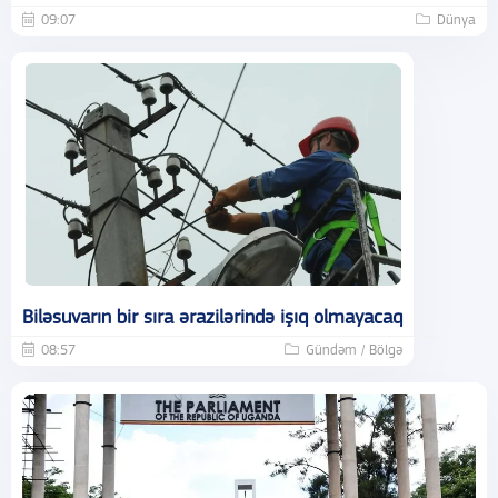
09:07
Dünya
Biləsuvarın bir sıra ərazilərində işıq olmayacaq
08:57
Gündəm / Bölgə