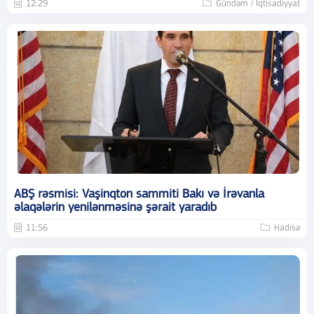
12:29
Gündəm / İqtisadiyyat
ABŞ rəsmisi: Vaşinqton sammiti Bakı və İrəvanla
əlaqələrin yenilənməsinə şərait yaradıb
11:56
Hadisə