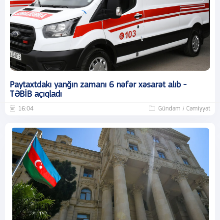
Paytaxtdakı yanğın zamanı 6 nəfər xəsarət alıb -
TƏBİB açıqladı
16:04
Gündəm / Cəmiyyət