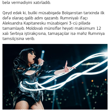
belə vermədiyini xatırladıb.
Qeyd edək ki, builki müsabiqədə Bolqarıstan tarixində ilk
dəfə olaraq qalib adını qazanıb. Rumıniyalı ifaçı
Aleksandra Kapitanesku müsabiqəni 3-cü pillədə
tamamlayıb. Moldovalı münsiflər heyəti maksimum 12
xalı Serbiya iştirakçısına, tamaşaçılar isə məhz Rumıniya
təmsilçisinə verib.