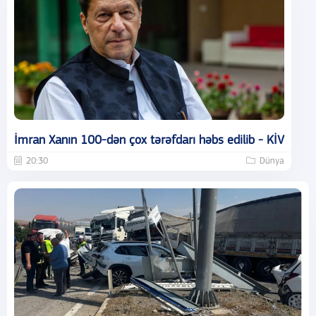
İmran Xanın 100-dən çox tərəfdarı həbs edilib - KİV
20:30
Dünya