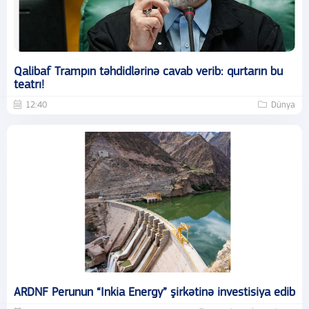
Qalibaf Trampın təhdidlərinə cavab verib: qurtarın bu
teatrı!
12:40
Dünya
ARDNF Perunun “Inkia Energy” şirkətinə investisiya edib