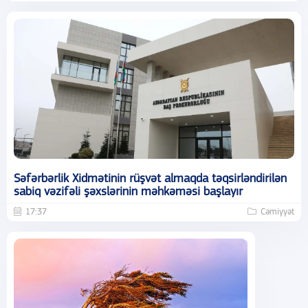
Səfərbərlik Xidmətinin rüşvət almaqda təqsirləndirilən
sabiq vəzifəli şəxslərinin məhkəməsi başlayır
17:37
Cəmiyyət