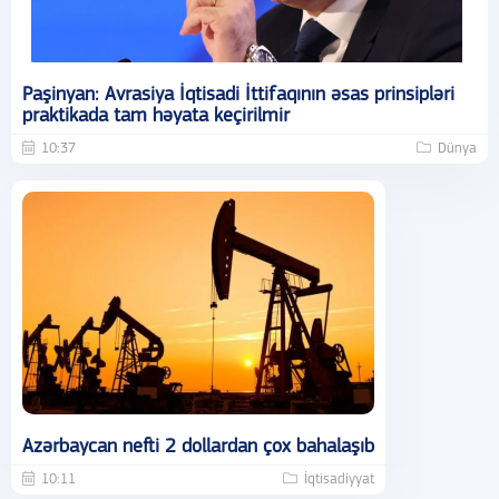
Paşinyan: Avrasiya İqtisadi İttifaqının əsas prinsipləri
praktikada tam həyata keçirilmir
10:37
Dünya
Azərbaycan nefti 2 dollardan çox bahalaşıb
10:11
İqtisadiyyat