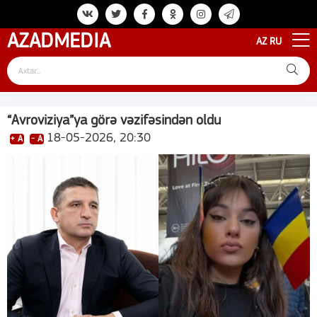
AZAD
MEDIA
AZ
RU
“Avroviziya”ya görə vəzifəsindən oldu
18-05-2026, 20:30
+ A
- A