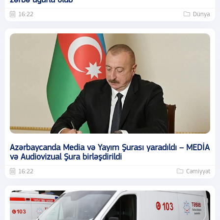
zərbə uğurlu olub
16:22
Dünya
Azərbaycanda Media və Yayım Şurası yaradıldı – MEDİA
və Audiovizual Şura birləşdirildi
16:22
Cəmiyyət