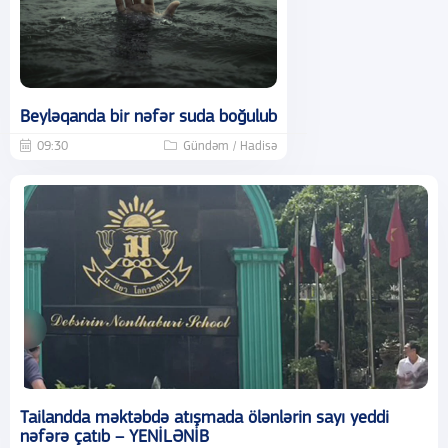
Beyləqanda bir nəfər suda boğulub
09:30
Gündəm / Hadisə
Tailandda məktəbdə atışmada ölənlərin sayı yeddi
nəfərə çatıb – YENİLƏNİB