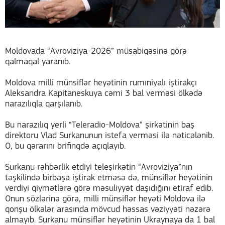
Moldovada “Avroviziya-2026” müsabiqəsinə görə
qalmaqal yaranıb.
Moldova milli münsiflər heyətinin rumıniyalı iştirakçı
Aleksandra Kapitaneskuya cəmi 3 bal verməsi ölkədə
narazılıqla qarşılanıb.
Bu narazılıq yerli “Teleradio-Moldova” şirkətinin baş
direktoru Vlad Surkanunun istefa verməsi ilə nəticələnib.
O, bu qərarını brifinqdə açıqlayıb.
Surkanu rəhbərlik etdiyi teleşirkətin “Avroviziya”nın
təşkilində birbaşa iştirak etməsə də, münsiflər heyətinin
verdiyi qiymətlərə görə məsuliyyət daşıdığını etiraf edib.
Onun sözlərinə görə, milli münsiflər heyəti Moldova ilə
qonşu ölkələr arasında mövcud həssas vəziyyəti nəzərə
almayıb. Surkanu münsiflər heyətinin Ukraynaya da 1 bal