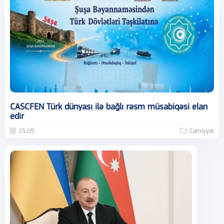
CASCFEN Türk dünyası ilə bağlı rəsm müsabiqəsi elan
edir
15:09
Cəmiyyət