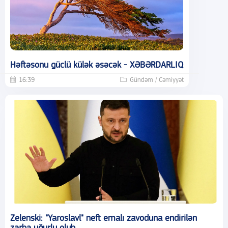
Həftəsonu güclü külək əsəcək - XƏBƏRDARLIQ
16:39
Gündəm / Cəmiyyət
Zelenski: "Yaroslavl" neft emalı zavoduna endirilən