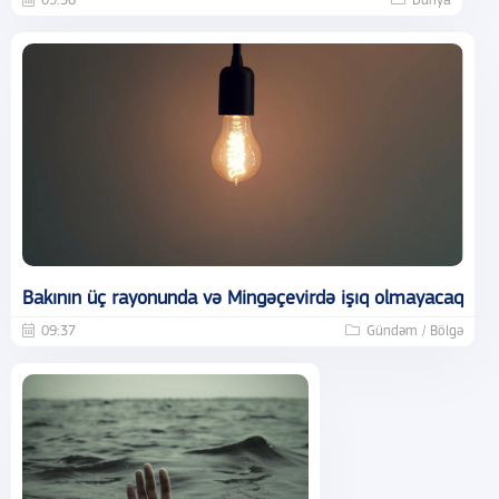
09:56
Dünya
Bakının üç rayonunda və Mingəçevirdə işıq olmayacaq
09:37
Gündəm / Bölgə