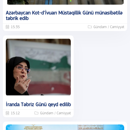
Azərbaycan Kot-d'İvuarı Müstəqillik Günü münasibətilə
təbrik edib
15:35
Gündəm / Cəmiyyət
İranda Təbriz Günü qeyd edilib
15:12
Gündəm / Cəmiyyət