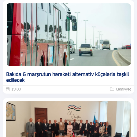
Bakıda 6 marşrutun hərəkəti alternativ küçələrlə təşkil
ediləcək
19:00
Cəmiyyət