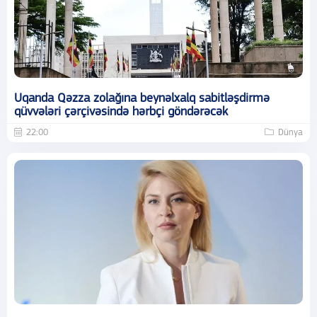
Uqanda Qəzza zolağına beynəlxalq sabitləşdirmə
qüvvələri çərçivəsində hərbçi göndərəcək
22:00
Dünya