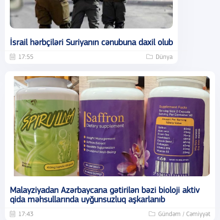
İsrail hərbçiləri Suriyanın cənubuna daxil olub
17:55
Dünya
Malayziyadan Azərbaycana gətirilən bəzi bioloji aktiv
qida məhsullarında uyğunsuzluq aşkarlanıb
17:43
Gündəm / Cəmiyyət