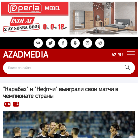
AZAD
MEDIA
AZ
RU
"Карабах" и "Нефтчи" выиграли свои матчи в
чемпионате страны
+ A
- A