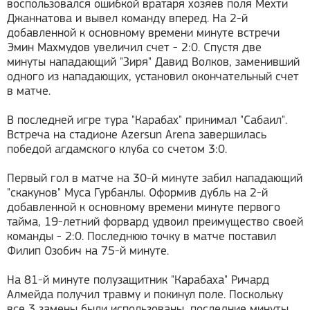
воспользовался ошибкой вратаря хозяев поля Мехти
Джаннатова и вывел команду вперед. На 2-й
добавленной к основному времени минуте встречи
Эмин Махмудов увеличил счет - 2:0. Спустя две
минуты нападающий "Зиря" Давид Волков, заменивший
одного из нападающих, установил окончательный счет
в матче.
В последней игре тура "Карабах" принимал "Сабаил".
Встреча на стадионе Azersun Arena завершилась
победой агдамского клуба со счетом 3:0.
Первый гол в матче на 30-й минуте забил нападающий
"скакунов" Муса Гурбанлы. Оформив дубль на 2-й
добавленной к основному времени минуте первого
тайма, 19-летний форвард удвоил преимущество своей
команды - 2:0. Последнюю точку в матче поставил
Филип Озобич на 75-й минуте.
На 81-й минуте полузащитник "Карабаха" Ричард
Алмейда получил травму и покинул поле. Поскольку
все 3 замены были использованы, последние минуты