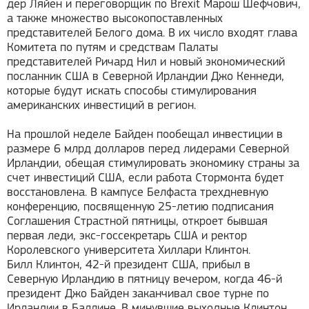
дер Ляйен и переговорщик по Brexit Марош Шефчович,
а также множество высокопоставленных
представителей Белого дома. В их число входят глава
Комитета по путям и средствам Палаты
представителей Ричард Нил и новый экономический
посланник США в Северной Ирландии Джо Кеннеди,
которые будут искать способы стимулирования
американских инвестиций в регион.
На прошлой неделе Байден пообещал инвестиции в
размере 6 млрд долларов перед лидерами Северной
Ирландии, обещая стимулировать экономику страны за
счет инвестиций США, если работа Стормонта будет
восстановлена. В кампусе Белфаста трехдневную
конференцию, посвященную 25-летию подписания
Соглашения Страстной пятницы, откроет бывшая
первая леди, экс-госсекретарь США и ректор
Королевского университета Хиллари Клинтон.
Билл Клинтон, 42-й президент США, прибыл в
Северную Ирландию в пятницу вечером, когда 46-й
президент Джо Байден заканчивал свое турне по
Ирландии в Баллине. В минувшие выходные Клинтон