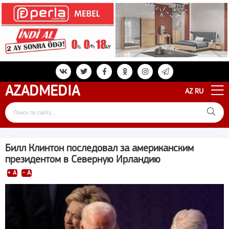
AZAD
MEDIA
AZ
RU
Билл Клинтон последовал за американским
президентом в Северную Ирландию
+ A
- A