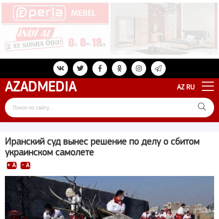
AZAD
MEDIA
AZ
RU
Иранский суд вынес решение по делу о сбитом
украинском самолете
+ A
- A