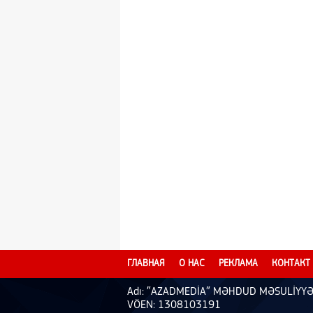
ГЛАВНАЯ
О НАС
РЕКЛАМА
КОНТАКТ
Adı: ″AZADMEDİA″ MƏHDUD MƏSULİYYƏ
VÖEN: 1308103191