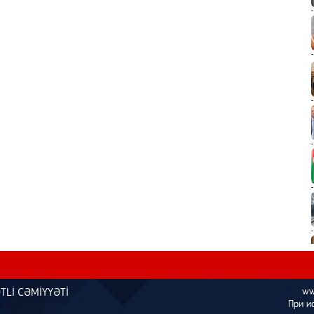
ww
TLİ CƏMİYYƏTİ
При и