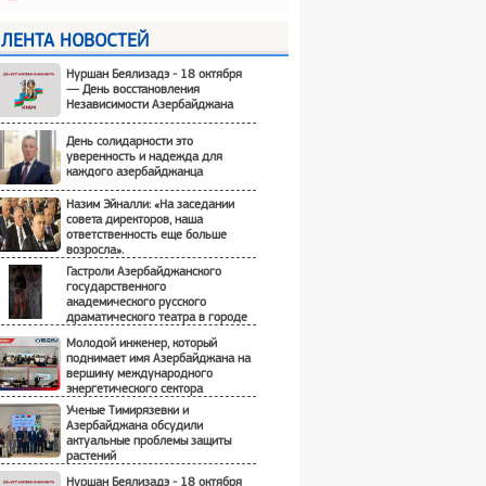
ЛЕНТА НОВОСТЕЙ
ВСЕ
Нуршан Беялизадэ - 18 октября
— День восстановления
Независимости Азербайджана
День солидарности это
уверенность и надежда для
каждого азербайджанца
Назим Эйналли: «На заседании
совета директоров, наша
ответственность еще больше
возросла».
Гастроли Азербайджанского
государственного
академического русского
драматического театра в городе
Шемаха
Молодой инженер, который
поднимает имя Азербайджана на
вершину международного
энергетического сектора
Ученые Тимирязевки и
Азербайджана обсудили
актуальные проблемы защиты
растений
Нуршан Беялизадэ - 18 октября