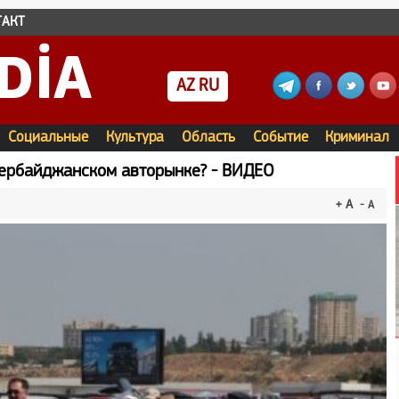
ТАКТ
DIA
AZ
RU
Социальные
Культура
Область
Событие
Криминал
зербайджанском авторынке? - ВИДЕО
+ A
- A