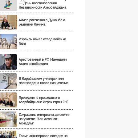
— День восстановления
Независимости Азербайджана
Алиев рассказал в Душанбе о
развитии Лачина
Израиль начал отвод войск из
Газы
Арестованный в РФ Мамедали
Агаев освобожден
В Карабахском университете
произведено новое назначение
Президент о прошедших в
Азербайджане Играх стран СНГ
Сокращены интервалы движения
на участке “Ази Асланов-
Ахмедлы”
Трамп анонсировал поездку на