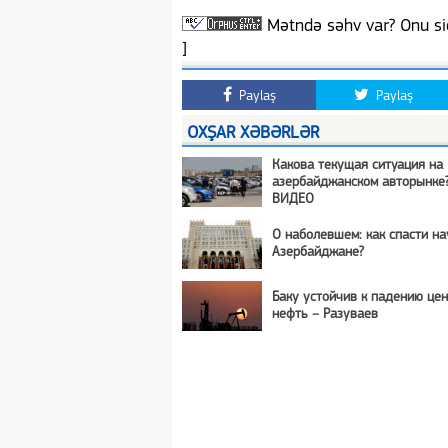
Mətndə səhv var? Onu siç
]
Paylaş
Paylaş
OXŞAR XƏBƏRLƏR
Какова текущая ситуация на
азербайджанском авторынке?
ВИДЕО
О наболевшем: как спасти на
Азербайджане?
Баку устойчив к падению цен
нефть – Разуваев