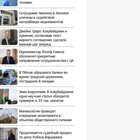
человек
Сотрудники таможни в Хачмазе
уличены в содействии
контрабанде медикаментов
Джеймс Шарп: Азербайджан и
Армения, согласовав текст
мирного соглашения, сделали
важный шаг вперед
Еврокомиссар Йозеф Сикела
обозначил приоритные
направления сотрудничества с ЦА
В Гёйчае обрушился балкон во
время траурной церемонии,
пострадали 8 женщин
Эмин Амруллаев: В Азербайджане
одна научная статья обходится
примерно в 35 тыс. манатов
Минэкологии проведет
очередные мониторинги в
объектах общественного питания
Продолжается судебный процесс
по делу Рубена Варданяна