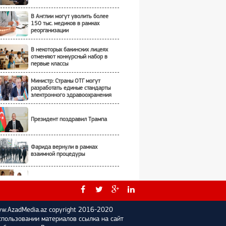
В Англии могут уволить более
150 тыс. медиков в рамках
реорганизации
В некоторых бакинских лицеях
отменяют конкурсный набор в
первые классы
Министр: Страны ОТГ могут
разработать единые стандарты
электронного здравоохранения
Президент поздравил Трампа
Фарида вернули в рамках
взаимной процедуры
"Я встречусь с президентом
Путиным"
w.AzadMedia.az copyright 2016-2020
Марко Рубио стал госсекретарем
спользовании материалов ссылка на сайт
США