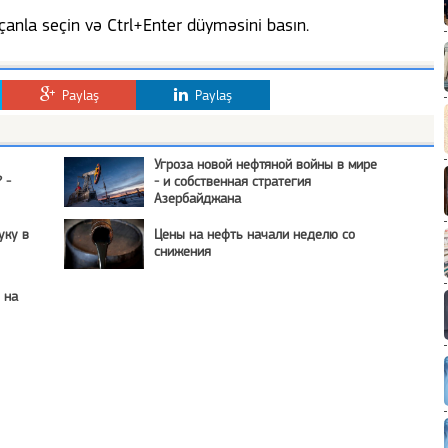
anla seçin və Ctrl+Enter düyməsini basın.
Paylaş
Paylaş
Угроза новой нефтяной войны в мире
 -
- и собственная стратегия
Азербайджана
уку в
Цены на нефть начали неделю со
снижения
 на