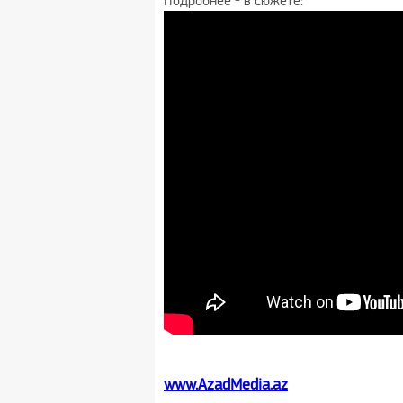
Подробнее - в сюжете:
www.AzadMedia.az