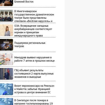
Ближний Восток
В Мингечевирском
государственном драматическом
театре были представлены
спектакли «Весёлая карусель» и
«Бременские музыканты» - ФОТО
ОЗА: Возвращение западных
азербайджанцев соответствует
нормам и принципам
международного права
Поддержка региональных
театров:
Минздрав выявил нарушения в
работе 7 аптек в прошлом месяце
ГЭЦ объявит результаты
состоявшихся 2 марта выпускных
экзаменов в выходные
Визит еврокомиссара на Реюньон
и Майотта: забытые Францией
острова в центре внимания ЕС
В Сингапуре после пожара в
магазине госпитализированы 19