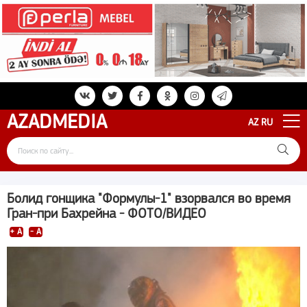
AZAD
MEDIA
AZ
RU
Болид гонщика "Формулы-1" взорвался во время
Гран-при Бахрейна - ФОТО/ВИДЕО
+ A
- A