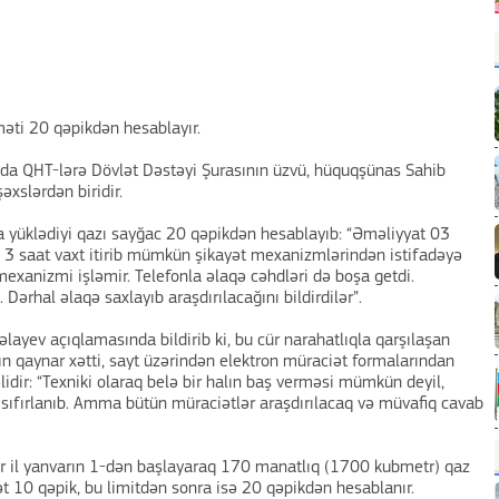
məti 20 qəpikdən hesablayır.
ında QHT-lərə Dövlət Dəstəyi Şurasının üzvü, hüquqşünas Sahib
xslərdən biridir.
ca yüklədiyi qazı sayğac 20 qəpikdən hesablayıb: “Əməliyyat 03
 3 saat vaxt itirib mümkün şikayət mexanizmlərindən istifadəyə
mexanizmi işləmir. Telefonla əlaqə cəhdləri də boşa getdi.
Dərhal əlaqə saxlayıb araşdırılacağını bildirdilər”.
layev açıqlamasında bildirib ki, bu cür narahatlıqla qarşılaşan
n qaynar xətti, sayt üzərindən elektron müraciət formalarından
lidir: “Texniki olaraq belə bir halın baş verməsi mümkün deyil,
 sıfırlanıb. Amma bütün müraciətlər araşdırılacaq və müvafiq cavab
 hər il yanvarın 1-dən başlayaraq 170 manatlıq (1700 kubmetr) qaz
t 10 qəpik, bu limitdən sonra isə 20 qəpikdən hesablanır.