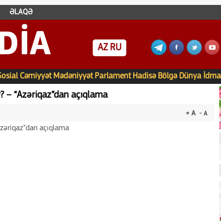
ƏLAQƏ
DIA
AZ
RU
Sosial
Cəmiyyət
Mədəniyyət
Parlament
Hadisə
Bölgə
Dünya
İdma
? – “Azəriqaz”dan açıqlama
+ A
- A