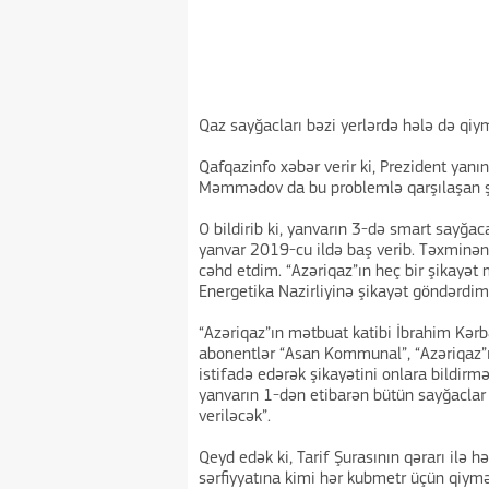
Qaz sayğacları bəzi yerlərdə hələ də qiy
Qafqazinfo xəbər verir ki, Prezident yan
Məmmədov da bu problemlə qarşılaşan şə
O bildirib ki, yanvarın 3-də smart sayğa
yanvar 2019-cu ildə baş verib. Təxminən
cəhd etdim. “Azəriqaz”ın heç bir şikayət 
Energetika Nazirliyinə şikayət göndərdim. 
“Azəriqaz”ın mətbuat katibi İbrahim Kərbə
abonentlər “Asan Kommunal”, “Azəriqaz”ı
istifadə edərək şikayətini onlara bildirmə
yanvarın 1-dən etibarən bütün sayğaclar
veriləcək”.
Qeyd edək ki, Tarif Şurasının qərarı ilə
sərfiyyatına kimi hər kubmetr üçün qiymə