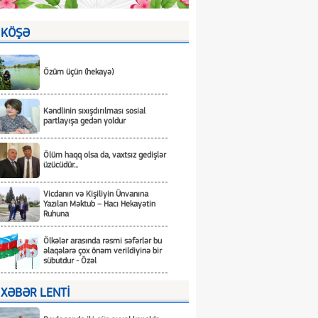
KÖŞƏ
Özüm üçün (hekayə)
Kəndlinin sıxışdırılması sosial
partlayışa gedən yoldur
Ölüm haqq olsa da, vaxtsız gedişlər
üzücüdür...
Vicdanın və Kişiliyin Ünvanına
Yazılan Məktub – Hacı Hekayətin
Ruhuna
Ölkələr arasında rəsmi səfərlər bu
əlaqələrə çox önəm verildiyinə bir
sübutdur - Özəl
XƏBƏR LENTİ