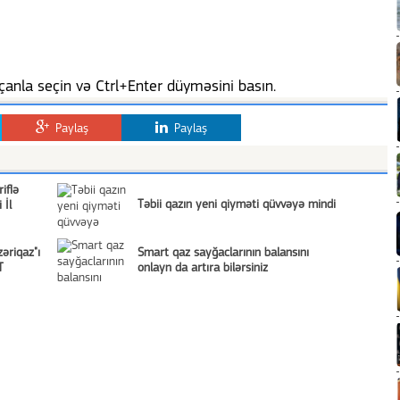
anla seçin və Ctrl+Enter düyməsini basın.
Paylaş
Paylaş
riflə
Təbii qazın yeni qiyməti qüvvəyə mindi
 İl
əriqaz"ı
Smart qaz sayğaclarının balansını
T
onlayn da artıra bilərsiniz