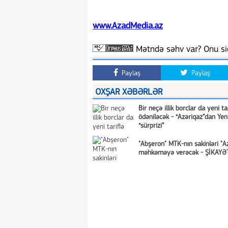
www.AzadMedia.az
Mətndə səhv var? Onu siç
Paylaş
Paylaş
OXŞAR XƏBƏRLƏR
Bir neçə illik borclar da yeni ta
ödəniləcək - “Azəriqaz”dan Yeni
“sürprizi”
"Abşeron" MTK-nın sakinləri "Az
məhkəməyə verəcək - ŞİKAYƏ