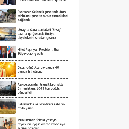
müharibəni, həm də sülhü qazanıb
Rusiyanın Gelencik şəhərində dron
təhlükəsi: şəhərin bütün çimərlikləri
bağlanıb
Ukrayna Qara dənizdəki "Sivaş"
qazma qurğusunda Rusiya
obyektlərini sıradan çıxarıb
Nikol Paşinyan Prezident İlham
Əliyevə zəng edib
Bazar günü Azərbaycanda 40
dərəcə isti olacaq
Azərbaycandan tranzit keçməklə
Ermənistana 1049 ton buğda
göndərildi
Cəlilabadda iki həyətyanı sahə və
tövlə yanıb
Müəllimlərin faktiki yaşayış
rayonuna uyğun olaraq vakansiya
seçimi başlayıb