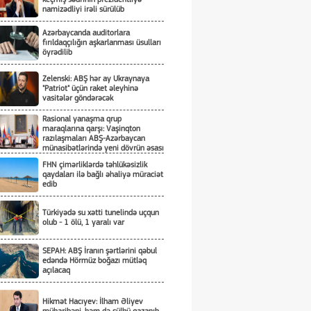
namizədliyi irəli sürülüb
Azərbaycanda auditorlara
fırıldaqçılığın aşkarlanması üsulları
öyrədilib
Zelenski: ABŞ hər ay Ukraynaya
"Patriot" üçün raket əleyhinə
vasitələr göndərəcək
Rasional yanaşma qrup
maraqlarına qarşı: Vaşinqton
razılaşmaları ABŞ-Azərbaycan
münasibətlərində yeni dövrün əsası
kimi
FHN çimərliklərdə təhlükəsizlik
qaydaları ilə bağlı əhaliyə müraciət
edib
Türkiyədə su xətti tunelində uçqun
olub - 1 ölü, 1 yaralı var
SEPAH: ABŞ İranın şərtlərini qəbul
edəndə Hörmüz boğazı mütləq
açılacaq
Hikmət Hacıyev: İlham Əliyev