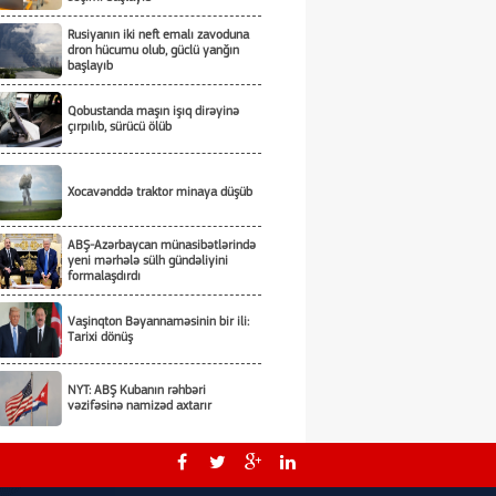
Rusiyanın iki neft emalı zavoduna
dron hücumu olub, güclü yanğın
başlayıb
Qobustanda maşın işıq dirəyinə
çırpılıb, sürücü ölüb
Xocavənddə traktor minaya düşüb
ABŞ-Azərbaycan münasibətlərində
yeni mərhələ sülh gündəliyini
formalaşdırdı
Vaşinqton Bəyannaməsinin bir ili:
Tarixi dönüş
NYT: ABŞ Kubanın rəhbəri
vəzifəsinə namizəd axtarır
Tarixi hadisələri zaman yaradır -
Tarixi dönüşləri isə liderlər!