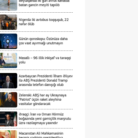
Beyləqanda iki gün əvvəl kanalda
batan gəncin meyiti tapılıb
Nigerdə iki avtobus toqquşub, 22
nəfər ölüb
Günün qoroskopu: Özünüzə daha
çox vaxt ayırmağı unutmayın
Masallı – 96 illik inkişaf və tərəqqi
yolu
Azərbaycan Prezidenti İlham Əliyev
ilə ABŞ Prezidenti Donald Tramp
arasında telefon danışığı olub
Zelenski: ABŞ hər ay Ukraynaya
"Patriot" üçün raket əleyhinə
vasitələr göndərəcək
Əraqçi: İran və Oman Hörmüz
boğazında yeni gəmiçilik marşrutu
üzrə razılaşmaya yaxındır
Macarıstan Ali Məhkəməsinin
keçmiş sədrinin prezidentliyə