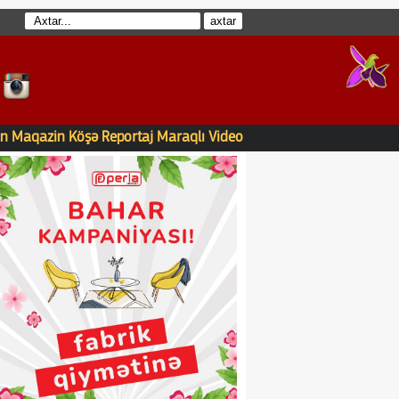
n
Maqazin
Köşə
Reportaj
Maraqlı
Video