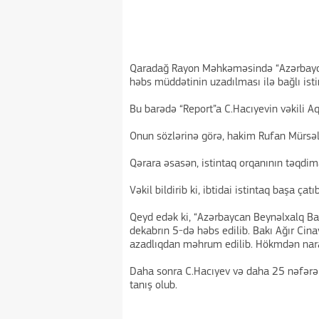
Qaradağ Rayon Məhkəməsində “Azərbayca
həbs müddətinin uzadılması ilə bağlı isti
Bu barədə “Report”a C.Hacıyevin vəkili A
Onun sözlərinə görə, hakim Rufan Mürsəlo
Qərara əsasən, istintaq orqanının təqdima
Vəkil bildirib ki, ibtidai istintaq başa çatı
Qeyd edək ki, “Azərbaycan Beynəlxalq Ban
dekabrın 5-də həbs edilib. Bakı Ağır Ci
azadlıqdan məhrum edilib. Hökmdən narazı
Daha sonra C.Hacıyev və daha 25 nəfərə ci
tanış olub.