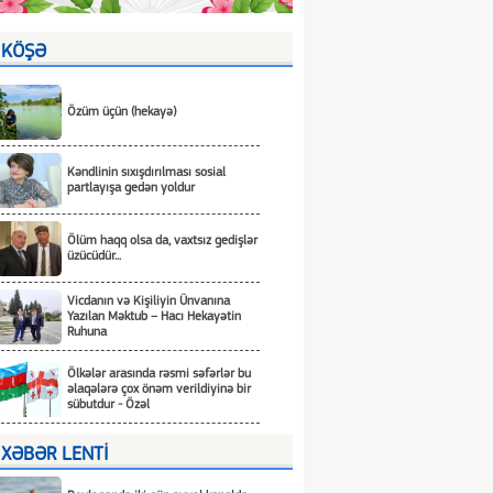
KÖŞƏ
Özüm üçün (hekayə)
Kəndlinin sıxışdırılması sosial
partlayışa gedən yoldur
Ölüm haqq olsa da, vaxtsız gedişlər
üzücüdür...
Vicdanın və Kişiliyin Ünvanına
Yazılan Məktub – Hacı Hekayətin
Ruhuna
Ölkələr arasında rəsmi səfərlər bu
əlaqələrə çox önəm verildiyinə bir
sübutdur - Özəl
XƏBƏR LENTİ