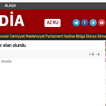
ƏLAQƏ
DIA
AZ
RU
Sosial
Cəmiyyət
Mədəniyyət
Parlament
Hadisə
Bölgə
Dünya
İdma
r elan olundu
+ A
- A