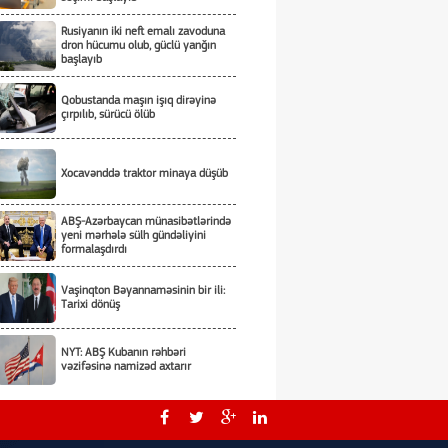
Rusiyanın iki neft emalı zavoduna
dron hücumu olub, güclü yanğın
başlayıb
Qobustanda maşın işıq dirəyinə
çırpılıb, sürücü ölüb
Xocavənddə traktor minaya düşüb
ABŞ-Azərbaycan münasibətlərində
yeni mərhələ sülh gündəliyini
formalaşdırdı
Vaşinqton Bəyannaməsinin bir ili:
Tarixi dönüş
NYT: ABŞ Kubanın rəhbəri
vəzifəsinə namizəd axtarır
Tarixi hadisələri zaman yaradır -
Tarixi dönüşləri isə liderlər!