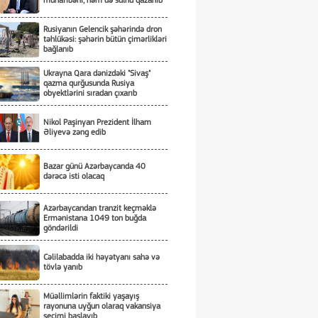
müharibəni, həm də sülhü qazanıb
Rusiyanın Gelencik şəhərində dron
təhlükəsi: şəhərin bütün çimərlikləri
bağlanıb
Ukrayna Qara dənizdəki "Sivaş"
qazma qurğusunda Rusiya
obyektlərini sıradan çıxarıb
Nikol Paşinyan Prezident İlham
Əliyevə zəng edib
Bazar günü Azərbaycanda 40
dərəcə isti olacaq
Azərbaycandan tranzit keçməklə
Ermənistana 1049 ton buğda
göndərildi
Cəlilabadda iki həyətyanı sahə və
tövlə yanıb
Müəllimlərin faktiki yaşayış
rayonuna uyğun olaraq vakansiya
seçimi başlayıb