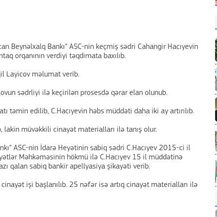
n Beynəlxalq Bankı” ASC-nin keçmiş sədri Cahangir Hacıyevin
ntaq orqanının verdiyi təqdimata baxılıb.
qil Layicov məlumat verib.
vun sədrliyi ilə keçirilən prosesdə qərar elan olunub.
tı təmin edilib, C.Hacıyevin həbs müddəti daha iki ay artırılıb.
b, lakin müvəkkili cinayət materialları ilə tanış olur.
kı” ASC-nin İdarə Heyətinin sabiq sədri C.Hacıyev 2015-ci il
nayətlər Məhkəməsinin hökmü ilə C.Hacıyev 15 il müddətinə
 qalan sabiq bankir apellyasiya şikayəti verib.
nayət işi başlanılıb. 25 nəfər isə artıq cinayət materialları ilə