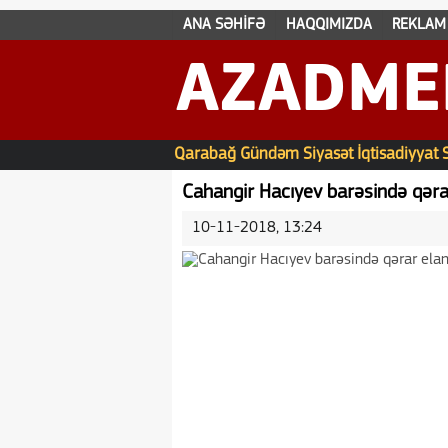
ANA SƏHİFƏ
HAQQIMIZDA
REKLAM
AZADME
Qarabağ
Gündəm
Siyasət
İqtisadiyyat
Cahangir Hacıyev barəsində qəra
10-11-2018, 13:24