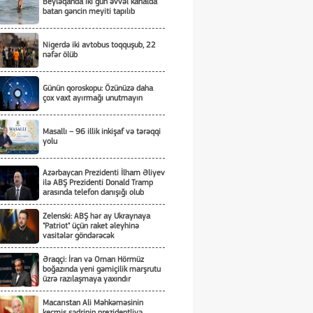
Beyləqanda iki gün əvvəl kanalda
batan gəncin meyiti tapılıb
Nigerdə iki avtobus toqquşub, 22
nəfər ölüb
Günün qoroskopu: Özünüzə daha
çox vaxt ayırmağı unutmayın
Masallı – 96 illik inkişaf və tərəqqi
yolu
Azərbaycan Prezidenti İlham Əliyev
ilə ABŞ Prezidenti Donald Tramp
arasında telefon danışığı olub
Zelenski: ABŞ hər ay Ukraynaya
"Patriot" üçün raket əleyhinə
vasitələr göndərəcək
Əraqçi: İran və Oman Hörmüz
boğazında yeni gəmiçilik marşrutu
üzrə razılaşmaya yaxındır
Macarıstan Ali Məhkəməsinin
keçmiş sədrinin prezidentliyə