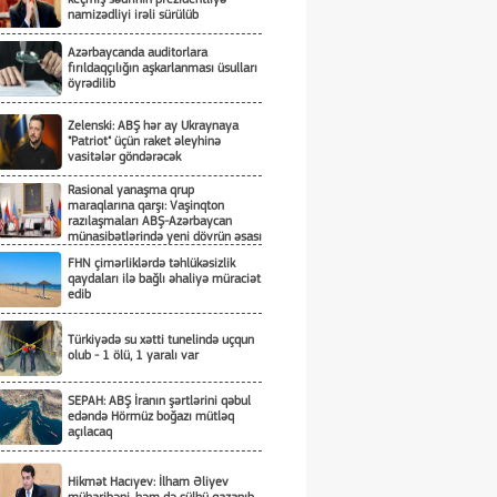
namizədliyi irəli sürülüb
Azərbaycanda auditorlara
fırıldaqçılığın aşkarlanması üsulları
öyrədilib
Zelenski: ABŞ hər ay Ukraynaya
"Patriot" üçün raket əleyhinə
vasitələr göndərəcək
Rasional yanaşma qrup
maraqlarına qarşı: Vaşinqton
razılaşmaları ABŞ-Azərbaycan
münasibətlərində yeni dövrün əsası
kimi
FHN çimərliklərdə təhlükəsizlik
qaydaları ilə bağlı əhaliyə müraciət
edib
Türkiyədə su xətti tunelində uçqun
olub - 1 ölü, 1 yaralı var
SEPAH: ABŞ İranın şərtlərini qəbul
edəndə Hörmüz boğazı mütləq
açılacaq
Hikmət Hacıyev: İlham Əliyev