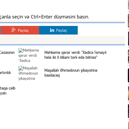
anla seçin və Ctrl+Enter düyməsini basın.
Paylaş
Paylaş
Cəzasının
Məhkəmə qərar verdi: "Xədicə İsmayıl
hələ iki il ölkəni tərk edə bilməz"
Maşallah Əhmədovun şikayətinə
tırıldı
baxılacaq
ntaqa cəlb
yatı