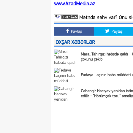
www.AzadMedia.az
Mətndə səhv var? Onu siç
Paylaş
Paylaş
OXŞAR XƏBƏRLƏR
Maral Tahirqızı həbsdə qaldı - 
çoxunu çəkib
Fədayə Laçının həbs müddəti ar
Cahangir Hacıyev yenidən isti
edilir - "Hörümçək toru" əməliy