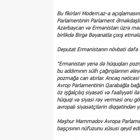
Bu fikirləri Modern.az-a açıqlamas
Parlamentinin Parlament Əməkdaşlı
Azərbaycan və Ermənistan üzrə mər
birlikdə Birgə Bəyanatla çıxış etməl
Deputat Ermənistanın növbəti dəfə 
“Ermənistan yenə də hüquqları poz
bu addımının sülh çağırışlarının əley
pozmağa can atırlar. Ancaq nəticəsi 
Avrop Parlamentinin Qarabağla bağlı
öz işğalçılıq siyasəti və fəaliyyəti 
hüquqi və siyasi rəy verməsi onu göst
avropalı siyasətçilərin diqqətindən 
Məşhur Məmmədov Avropa Parlamenti
başçısının nüfuzunu xüsusi qeyd edi