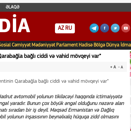
ƏLAQƏ
DIA
AZ
RU
Sosial
Cəmiyyət
Mədəniyyət
Parlament
Hadisə
Bölgə
Dünya
İdma
arabağla bağlı ciddi və vahid mövqeyi var”
+ A
- A
adrut avtomobil yolunun tikiləcəyi haqqında ictimaiyyətə
 əngəl yaradır. Bunun çox böyük əngəl olduğunu nəzərə alan
tı sıradan bir iş deyil. Məqsəd Ermənistan və Dağlıq
il yolunun inşasısının beynəlxalq hüquqa zidd olmasını