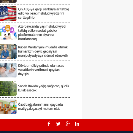
Çin ABŞ-yə qarşı sanksiyalar tətbiq
edib və ixrac məhdudiyyətlərini
sərtləşdirib
Azərbaycanda yaş məhdudiyyəti
tətbiq edilən sosial şəbəkə
platformalarının siyahısı
hazırlanacaq
Ruben Vardanyanı müdafiə etmək
humanizm deyil, geosiyasi
manipulyasiyaya xidmət etməkdir
Dövlət mülkiyyətində olan əsas
vəsaitlərin verilməsi qaydası
dəyişib
Sabah Bakıda yağış yağacaq, güclü
külək əsəcək
Özəl bağçaların hansı qaydada
maliyyələşəcəyi məlum olub
Rusiya Kiyevə hücumda kasetli
döyüş sursatlarından istifadə edib