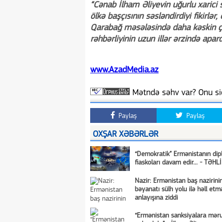
“Cənab İlham Əliyevin uğurlu xarici 
ölkə başçısının səsləndirdiyi fikirlə
Qarabağ məsələsində daha kəskin çıx
rəhbərliyinin uzun illər ərzində apardı
www.AzadMedia.az
Mətndə səhv var? Onu siç
Paylaş
Paylaş
OXŞAR XƏBƏRLƏR
“Demokratik” Ermənistanın dip
fiaskoları davam edir... - TƏHL
Nazir: Ermənistan baş nazirini
bəyanatı sülh yolu ilə həll etm
anlayışına ziddi
“Ermənistan sanksiyalara mər