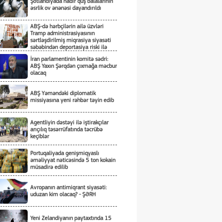
Şotlandiyada nadir quş balalarının
əsrlik ov ənənəsi dayandırıldı
ABŞ-də hərbçilərin ailə üzvləri
Tramp administrasiyasının
sərtləşdirilmiş miqrasiya siyasəti
səbəbindən deportasiya riski ilə
üzləşiblər
İran parlamentinin komitə sədri:
ABŞ Yaxın Şərqdən çıxmağa məcbur
olacaq
ABŞ Yəməndəki diplomatik
missiyasına yeni rəhbər təyin edib
Agentliyin dəstəyi ilə iştirakçılar
arıçılıq təsərrüfatında təcrübə
keçiblər
Portuqaliyada genişmiqyaslı
əməliyyat nəticəsində 5 ton kokain
müsadirə edilib
Avropanın antimiqrant siyasəti:
uduzan kim olacaq? - ŞƏRH
Yeni Zelandiyanın paytaxtında 15