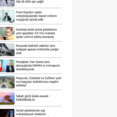
ildə ilk dəfə qar yağıb
Fərid Qayıbov qadın
voleybolçulardan ibarət millinin
məşqində iştirak edib
Azərbaycanda sosial şəbəkələrə
yeni qaydalar: 50 min manata
qədər cərimə tətbiq olunacaq
Rusiyada ballistik raketlər üzrə
tədqiqat aparan institutda yanğın
olub
Pezeşkian: İran Qəzza üzrə
danışıqlarda HƏMAS-ın mövqeyini
dəstəkləyəcək
Naxçıvan, Ordubad və Culfanın yeni
icra başçıları kollektivlərə təqdim
ediliblər
Sabah güclü külək əsəcək -
XƏBƏRDARLIQ
Sosial şəbəkələrdə yaş
məhdudiyyəti tələbinin