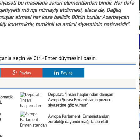
siyasəti bu məsələdə zəruri elementlərdən biridir. Hər dəfə
r, qətiyyətli mövqe nümayiş etdirməsi, eləcə də, Dağlıq
ışlar etməsi hər kəsə bəllidir. Bütün bunlar Azərbaycan
ğı konstruktiv, təmkinli və ardıcıl siyasətinin nəticəsidir”.
anla seçin və Ctrl+Enter düyməsini basın.
Paylaş
Paylaş
Deputat: "İnsan haqlarından danışan
lomatik
Avropa Şurası Ermənistanın pozucu
İL
siyasətinə göz yumur"
n
Avropa Parlamenti Ermənistandan
ə
zorakılığı dayandırmağı tələb etdi
uz