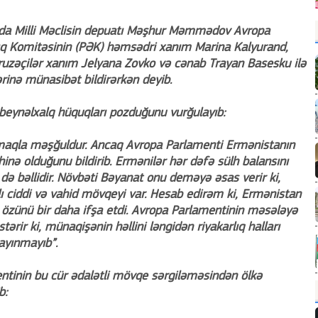
ında Milli Məclisin depuatı Məşhur Məmmədov Avropa
q Komitəsinin (PƏK) həmsədri xanım Marina Kalyurand,
uzəçilər xanım Jelyana Zovko və cənab Trayan Basesku ilə
ərinə münasibət bildirərkən deyib.
beynəlxalq hüquqları pozduğunu vurğulayıb:
maqla məşğuldur. Ancaq Avropa Parlamenti Ermənistanın
hinə olduğunu bildirib. Ermənilər hər dəfə sülh balansını
də bəllidir. Növbəti Bəyanat onu deməyə əsas verir ki,
 ciddi və vahid mövqeyi var. Hesab edirəm ki, Ermənistan
ilə özünü bir daha ifşa etdi. Avropa Parlamentinin məsələyə
ərir ki, münaqişənin həllini ləngidən riyakarlıq halları
yayınmayıb”.
nin bu cür ədalətli mövqe sərgiləməsindən ölkə
b: