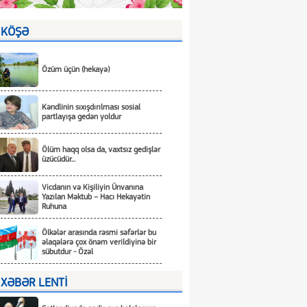
KÖŞƏ
Özüm üçün (hekayə)
Kəndlinin sıxışdırılması sosial
partlayışa gedən yoldur
Ölüm haqq olsa da, vaxtsız gedişlər
üzücüdür...
Vicdanın və Kişiliyin Ünvanına
Yazılan Məktub – Hacı Hekayətin
Ruhuna
Ölkələr arasında rəsmi səfərlər bu
əlaqələrə çox önəm verildiyinə bir
sübutdur - Özəl
XƏBƏR LENTİ