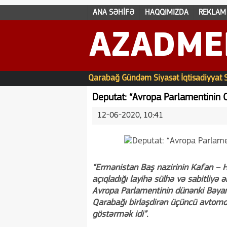
ANA SƏHİFƏ
HAQQIMIZDA
REKLAM
AZADME
Qarabağ
Gündəm
Siyasət
İqtisadiyyat
Deputat: “Avropa Parlamentinin Q
12-06-2020, 10:41
“Ermənistan Baş nazirinin Kafan – H
açıqladığı layihə sülhə və sabitliyə
Avropa Parlamentinin dünənki Bəyana
Qarabağı birləşdirən üçüncü avtomob
göstərmək idi”.