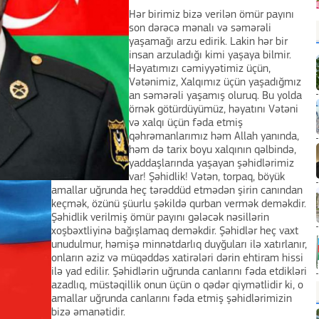
Hər birimiz bizə verilən ömür payını
son dərəcə mənalı və səmərəli
yaşamağı arzu edirik. Lakin hər bir
insan arzuladığı kimi yaşaya bilmir.
Həyatımızı cəmiyyətimiz üçün,
Vətənimiz, Xalqımız üçün yaşadığmız
an səmərəli yaşamış oluruq. Bu yolda
örnək götürdüyümüz, həyatını Vətəni
və xalqı üçün fəda etmiş
qəhrəmanlarımız həm Allah yanında,
həm də tarix boyu xalqının qəlbində,
yaddaşlarında yaşayan şəhidlərimiz
var! Şəhidlik! Vətən, torpaq, böyük
amallar uğrunda heç tərəddüd etmədən şirin canından
keçmək, özünü şüurlu şəkildə qurban vermək deməkdir.
Şəhidlik verilmiş ömür payını gələcək nəsillərin
xoşbəxtliyinə bağışlamaq deməkdir. Şəhidlər heç vaxt
unudulmur, həmişə minnətdarlıq duyğuları ilə xatırlanır,
onların əziz və müqəddəs xatirələri dərin ehtiram hissi
ilə yad edilir. Şəhidlərin uğrunda canlarını fəda etdikləri
azadlıq, müstəqillik onun üçün o qədər qiymətlidir ki, o
amallar uğrunda canlarını fəda etmiş şəhidlərimizin
bizə əmanətidir.