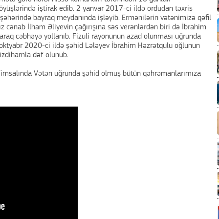
öyüşlərində iştirak edib. 2 yanvar 2017-ci ildə ordudan təxris
şəhərində bayraq meydanında işləyib. Ermənilərin vətənimizə qəfil
ənab İlham Əliyevin çağırışına səs verənlərdən biri də İbrahim
laraq cəbhəyə yollanıb. Fizuli rayonunun azad olunması uğrunda
oktyabr 2020-ci ildə şəhid Lələyev İbrahim Həzrətqulu oğlunun
izdihamla dəf olunub.
! Timsalında Vətən uğrunda şəhid olmuş bütün qəhrəmanlarımıza