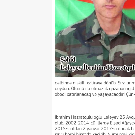
qəlbində niskilli xatirəyə dönüb. Sıraları
qoydun. Ölümü ilə ölməzlik qazanan igid e
əbədi xatırlanacaq və yaşayacaqdır! Çün
İbrahim Həzrətqulu oğlu Lələyev 25 Avq
olub. 2002-2014-cü illərdə Elşad Ağayev 
2015-ci ildən 2 yanvar 2017-ci ilədək h
saylı hərbi hissədə keçirib. Nümunəvi xi