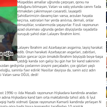
Müqəddəs amallar uğrunda çarpışan, qorxu nə
olduğunu bilməyən, Vətən və xalq yolunda canını fəda
etməkdən çəkinməyən cəsarətli, ləyaqətli
Şəhidlərimizin davamçıları varsa, arzuları həyata
keçirsə, xatirələri hər yerdə anılırsa, deməli, onlar
ölməyiblər, sıralarımızda yaşayırlar. Fizuli rayonunun
azad olunması uğrunda gedən döyüşlərdə rəşadətlə
vuruşub şəhid olan Lələyev İbrahim kimi.
Lələyev İbrahim əsl Azərbaycan əsgərinə, layiq hərəkət
edib. Onun hərəkəti Azərbaycan əsgərləri, zabitləri,
bütün gəncər üçün örnəkdir.İbrahim böyüyüb boya-başa
çatdığı kəndə son gəlişi bu gün hər bir kənd sakininin
mızdan gedişinlə çoxlarının ürəyini parçaladın, çox gözləri yaşlı
loğlu, səninlə fəxr edirik! Nəsillər dəyişsə də, sənin əziz adın
ki Vətən sənə OĞUL dedi!
ust 1996-cı ildə Masallı rayonunun Hişkədərə kəndində anadan
adına Hişkədərə kənd tam orta məktəbində təhsil alıb. 6 İyul
əqiqi hərbi xidməti Qazax rayonunun Kəmərli kəndində yerləşən N
dmətə görə hərbi hissə komandiri tərəfindən 10 günlük