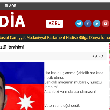
ƏLAQƏ
DIA
AZ
RU
Sosial
Cəmiyyət
Mədəniyyət
Parlament
Hadisə
Bölgə
Dünya
İdma
zlü İbrahim!
+ A
- A
Hər kəs ölür, amma Şəhidlik hər kəsə
nəsib olmur.
Şəhidlik məqamın mübarək, nurüzlü
İbrahim!
Allah bizi yanında utandırmasın!
Vətən sənə oğul dedi!..