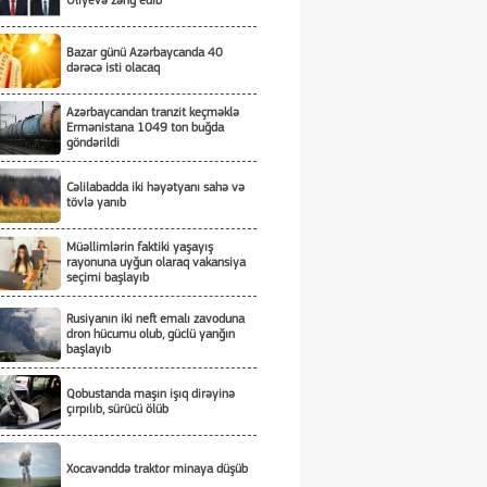
Əliyevə zəng edib
Bazar günü Azərbaycanda 40
dərəcə isti olacaq
Azərbaycandan tranzit keçməklə
Ermənistana 1049 ton buğda
göndərildi
Cəlilabadda iki həyətyanı sahə və
tövlə yanıb
Müəllimlərin faktiki yaşayış
rayonuna uyğun olaraq vakansiya
seçimi başlayıb
Rusiyanın iki neft emalı zavoduna
dron hücumu olub, güclü yanğın
başlayıb
Qobustanda maşın işıq dirəyinə
çırpılıb, sürücü ölüb
Xocavənddə traktor minaya düşüb