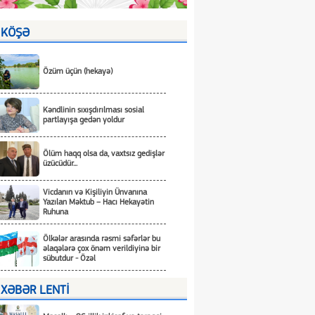
KÖŞƏ
Özüm üçün (hekayə)
Kəndlinin sıxışdırılması sosial
partlayışa gedən yoldur
Ölüm haqq olsa da, vaxtsız gedişlər
üzücüdür...
Vicdanın və Kişiliyin Ünvanına
Yazılan Məktub – Hacı Hekayətin
Ruhuna
Ölkələr arasında rəsmi səfərlər bu
əlaqələrə çox önəm verildiyinə bir
sübutdur - Özəl
XƏBƏR LENTİ