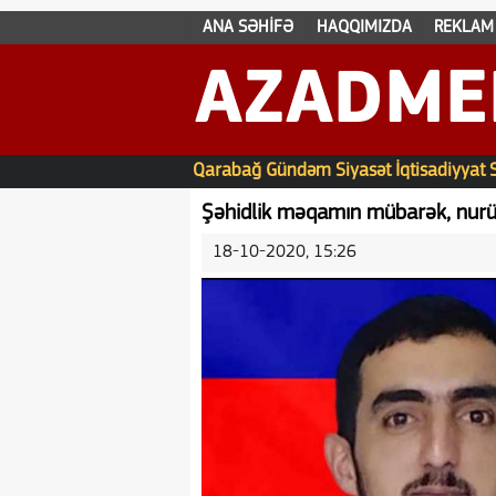
ANA SƏHİFƏ
HAQQIMIZDA
REKLAM
AZADME
Qarabağ
Gündəm
Siyasət
İqtisadiyyat
Şəhidlik məqamın mübarək, nurü
18-10-2020, 15:26