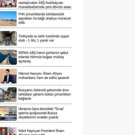
razılaşmaları ABŞ-Azərbaycan
münasibətlərində yeni dövrün əsası
kimi
FHN çimərliklərdə təhlükəsizlik
qaydaları ilə bağlı əhaliyə müraciət
edib
Türkiyədə su xətti tunelində uçqun
olub - 1 ölü, 1 yaralı var
SEPAH: ABŞ İranın şərtlərini qəbul
edəndə Hörmüz boğazı mütləq
açılacaq
Hikmət Hacıyev: İlham Əliyev
müharibəni, həm də sülhü qazanıb
Rusiyanın Gelencik şəhərində dron
təhlükəsi: şəhərin bütün çimərlikləri
bağlanıb
Ukrayna Qara dənizdəki "Sivaş"
qazma qurğusunda Rusiya
obyektlərini sıradan çıxarıb
Nikol Paşinyan Prezident İlham