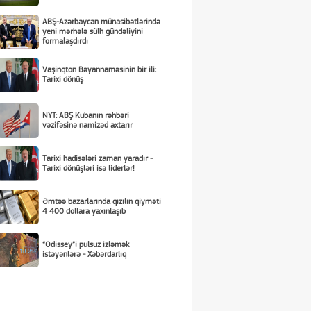
ABŞ-Azərbaycan münasibətlərində
yeni mərhələ sülh gündəliyini
formalaşdırdı
Vaşinqton Bəyannaməsinin bir ili:
Tarixi dönüş
NYT: ABŞ Kubanın rəhbəri
vəzifəsinə namizəd axtarır
Tarixi hadisələri zaman yaradır -
Tarixi dönüşləri isə liderlər!
Əmtəə bazarlarında qızılın qiyməti
4 400 dollara yaxınlaşıb
“Odissey”i pulsuz izləmək
istəyənlərə - Xəbərdarlıq
Ukrayna Qara dənizdə Qazaxıstan
nefti daşıyan tankerlərə hücum
etməməyi öhdəsinə götürüb