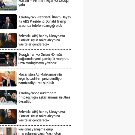
Masallı – 96 illik inkişaf və tərəqqi
yolu
Azərbaycan Prezidenti İlham Əliyev
ilə ABŞ Prezidenti Donald Tramp
arasında telefon danışığı olub
Zelenski: ABŞ hər ay Ukraynaya
"Patriot" üçün raket əleyhinə
vasitələr göndərəcək
Əraqçi: İran və Oman Hörmüz
boğazında yeni gəmiçilik marşrutu
üzrə razılaşmaya yaxındır
Macarıstan Ali Məhkəməsinin
keçmiş sədrinin prezidentliyə
namizədliyi irəli sürülüb
Azərbaycanda auditorlara
fırıldaqçılığın aşkarlanması üsulları
öyrədilib
Zelenski: ABŞ hər ay Ukraynaya
"Patriot" üçün raket əleyhinə
vasitələr göndərəcək
Rasional yanaşma qrup
maraqlarına qarşı: Vaşinqton