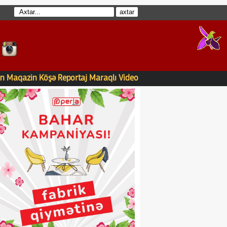
n
Maqazin
Köşə
Reportaj
Maraqlı
Video