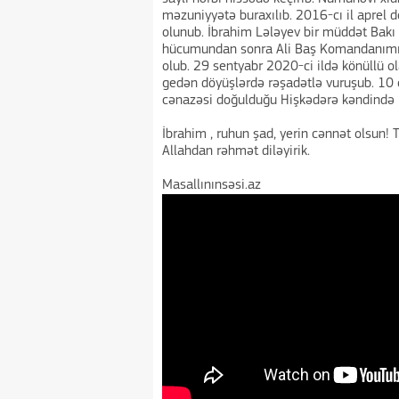
məzuniyyətə buraxılıb. 2016-cı il aprel d
olunub. İbrahim Lələyev bir müddət Bakı 
hücumundan sonra Ali Baş Komandanımız c
olub. 29 sentyabr 2020-ci ildə könüllü o
gedən döyüşlərdə rəşadətlə vuruşub. 10 
cənazəsi doğulduğu Hişkədərə kəndində 
İbrahim , ruhun şad, yerin cənnət olsun
Allahdan rəhmət diləyirik.
Masallınınsəsi.az