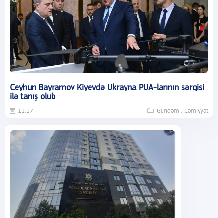
Ceyhun Bayramov Kiyevdə Ukrayna PUA-larının sərgisi
ilə tanış olub
11:17
Gündəm / Cəmiyyət