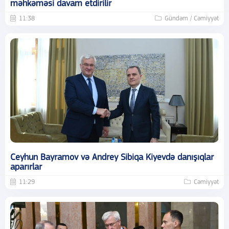
məhkəməsi davam etdirilir
11:38
Gündəm / Cəmiyyət
Ceyhun Bayramov və Andrey Sibiqa Kiyevdə danışıqlar
aparırlar
11:29
Cəmiyyət