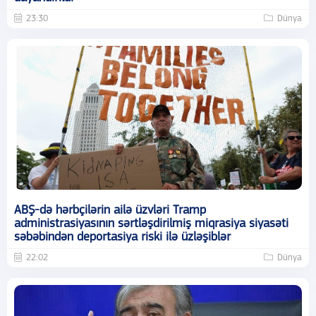
23:30
Dünya
ABŞ-də hərbçilərin ailə üzvləri Tramp
administrasiyasının sərtləşdirilmiş miqrasiya siyasəti
səbəbindən deportasiya riski ilə üzləşiblər
22:02
Dünya