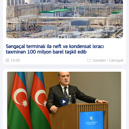
Səngəçal terminalı ilə neft və kondensat ixracı
təxminən 100 milyon barel təşkil edib
15:09
Gündəm / Cəmiyyət