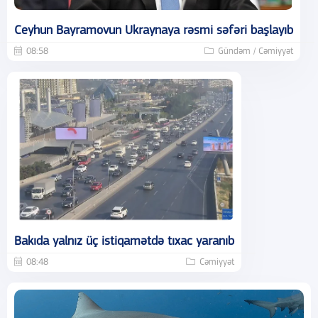
Ceyhun Bayramovun Ukraynaya rəsmi səfəri başlayıb
08:58
Gündəm / Cəmiyyət
Bakıda yalnız üç istiqamətdə tıxac yaranıb
08:48
Cəmiyyət