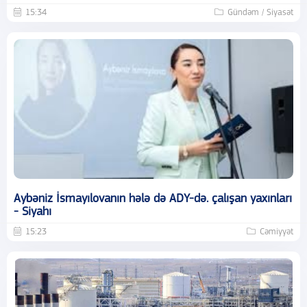
15:34
Gündəm / Siyasət
Aybəniz İsmayılovanın hələ də ADY-də. çalışan yaxınları
- Siyahı
15:23
Cəmiyyət