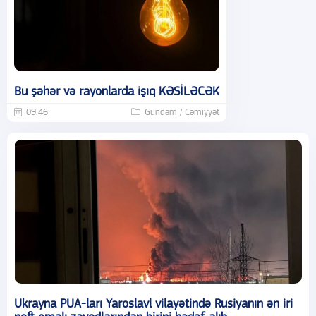
Bu şəhər və rayonlarda işıq KƏSİLƏCƏK
09:46
Gündəm / Cəmiyyət
Ukrayna PUA-ları Yaroslavl vilayətində Rusiyanın ən iri