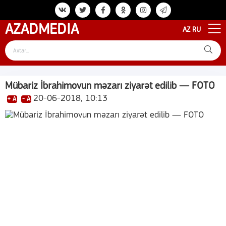
AZAD
MEDIA
AZ
RU
Mübariz İbrahimovun məzarı ziyarət edilib — FOTO
20-06-2018, 10:13
+ A
- A