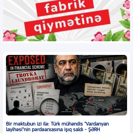
Bir məktubun izi ilə: Türk mühəndis "Vardanyan
layihəsi"nin pərdəarxasına işıq saldı - ŞƏRH