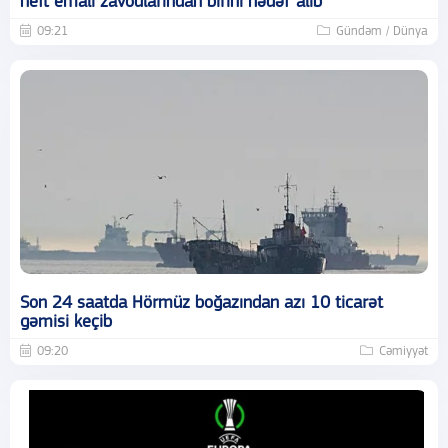
neft emalı zavodlarından birini hədəf alıb
09:21
Gündəm / Dünya
Son 24 saatda Hörmüz boğazından azı 10 ticarət
gəmisi keçib
09:20
Cəmiyyət