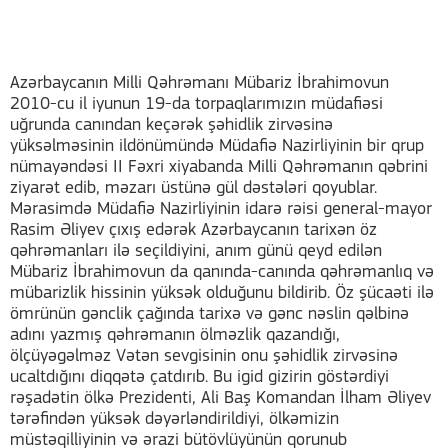
Azərbaycanın Milli Qəhrəmanı Mübariz İbrahimovun
2010-cu il iyunun 19-da torpaqlarımızın müdafiəsi
uğrunda canından keçərək şəhidlik zirvəsinə
yüksəlməsinin ildönümündə Müdafiə Nazirliyinin bir qrup
nümayəndəsi II Fəxri xiyabanda Milli Qəhrəmanın qəbrini
ziyarət edib, məzarı üstünə gül dəstələri qoyublar.
Mərasimdə Müdafiə Nazirliyinin idarə rəisi general-mayor
Rasim Əliyev çıxış edərək Azərbaycanın tarixən öz
qəhrəmanları ilə seçildiyini, anım günü qeyd edilən
Mübariz İbrahimovun da qanında-canında qəhrəmanlıq və
mübarizlik hissinin yüksək olduğunu bildirib. Öz şücaəti ilə
ömrünün gənclik çağında tarixə və gənc nəslin qəlbinə
adını yazmış qəhrəmanın ölməzlik qazandığı,
ölçüyəgəlməz Vətən sevgisinin onu şəhidlik zirvəsinə
ucaltdığını diqqətə çatdırıb. Bu igid gizirin göstərdiyi
rəşadətin ölkə Prezidenti, Ali Baş Komandan İlham Əliyev
tərəfindən yüksək dəyərləndirildiyi, ölkəmizin
müstəqilliyinin və ərazi bütövlüyünün qorunub