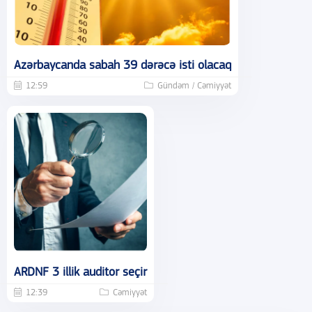
Azərbaycanda sabah 39 dərəcə isti olacaq
12:59
Gündəm / Cəmiyyət
ARDNF 3 illik auditor seçir
12:39
Cəmiyyət