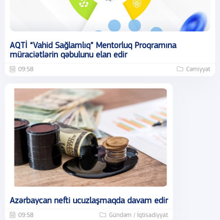
AQTİ “Vahid Sağlamlıq” Mentorluq Proqramına
müraciətlərin qəbulunu elan edir
09:58
Cəmiyyət
Azərbaycan nefti ucuzlaşmaqda davam edir
09:58
Gündəm / İqtisadiyyat