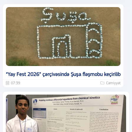
“Yay Fest 2026” çərçivəsində Şuşa fləşmobu keçirilib
07:39
Cəmiyyət