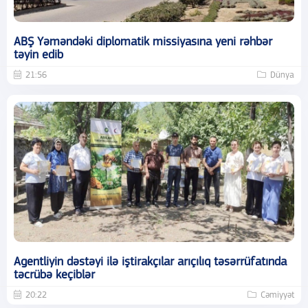
ABŞ Yəməndəki diplomatik missiyasına yeni rəhbər
təyin edib
21:56
Dünya
Agentliyin dəstəyi ilə iştirakçılar arıçılıq təsərrüfatında
təcrübə keçiblər
20:22
Cəmiyyət