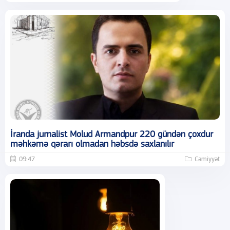
İranda jurnalist Molud Armandpur 220 gündən çoxdur
məhkəmə qərarı olmadan həbsdə saxlanılır
09:47
Cəmiyyət