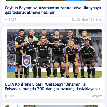
Ceyhun Bayramov: Azərbaycan zərurət olsa Ukraynaya
qaz tədarük etməyə hazırdır
14:57
Gündəm / Cəmiyyət
UEFA Konfrans Liqası: "Qarabağ"ı "Dinamo" ilə
Polşadakı matçda 300-dən çox azarkeş dəstəkləyəcək
14:36
Cəmiyyət