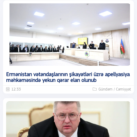
Ermənistan vətəndaşlarının şikayətləri üzrə apellyasiya
məhkəməsində yekun qərar elan olunub
12:33
Gündəm / Cəmiyyət