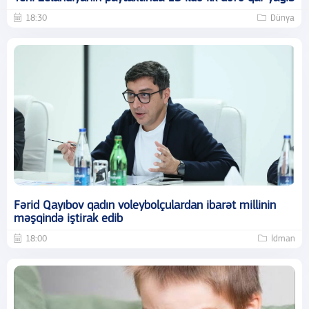
18:30
Dünya
Fərid Qayıbov qadın voleybolçulardan ibarət millinin
məşqində iştirak edib
18:00
İdman