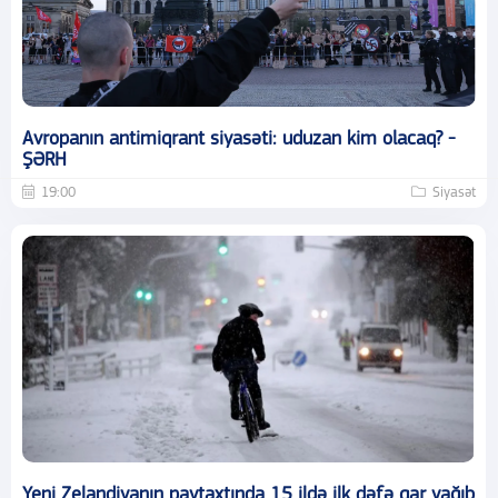
Avropanın antimiqrant siyasəti: uduzan kim olacaq? -
ŞƏRH
19:00
Siyasət
Yeni Zelandiyanın paytaxtında 15 ildə ilk dəfə qar yağıb