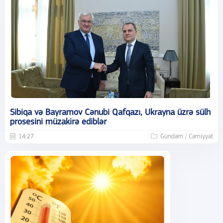
Sibiqa və Bayramov Cənubi Qafqazı, Ukrayna üzrə sülh
prosesini müzakirə ediblər
14:27
Gündəm / Cəmiyyət