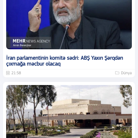
İran parlamentinin komitə sədri: ABŞ Yaxın Şərqdən
çıxmağa məcbur olacaq
21:58
Dünya