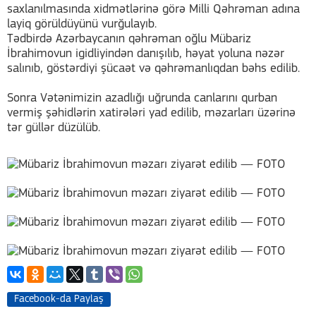
saxlanılmasında xidmətlərinə görə Milli Qəhrəman adına
layiq görüldüyünü vurğulayıb.
Tədbirdə Azərbaycanın qəhrəman oğlu Mübariz
İbrahimovun igidliyindən danışılıb, həyat yoluna nəzər
salınıb, göstərdiyi şücaət və qəhrəmanlıqdan bəhs edilib.
Sonra Vətənimizin azadlığı uğrunda canlarını qurban
vermiş şəhidlərin xatirələri yad edilib, məzarları üzərinə
tər güllər düzülüb.
Facebook-da Paylaş