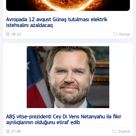
Avropada 12 avqust Günəş tutulması elektrik
istehsalını azaldacaq
08:14
Dünya
ABŞ vitse-prezidenti Cey Di Vens Netanyahu ilə fikir
ayrılıqlarının olduğunu etiraf edib
07:48
Siyasət