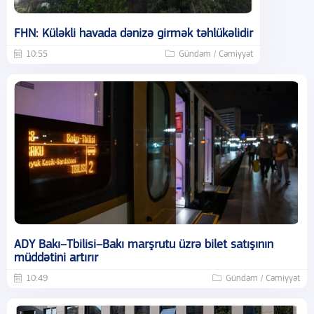
FHN: Küləkli havada dənizə girmək təhlükəlidir
10:55
Gündəm / Cəmiyyət
ADY Bakı–Tbilisi–Bakı marşrutu üzrə bilet satışının
müddətini artırır
10:49
Gündəm / Cəmiyyət