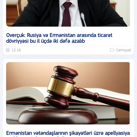
Overçuk: Rusiya və Ermənistan arasında ticarət
dövriyyəsi bu il üçdə iki dəfə azalıb
12:16
Cəmiyyət
Ermənistan vətəndaşlarının şikayətləri üzrə apellyasiya