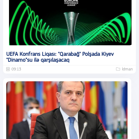
UEFA Konfrans Liqası: "Qarabağ" Polşada Kiyev
"Dinamo"su ilə qarşılaşacaq
09:13
İdman