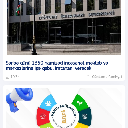
Şənbə günü 1350 namizəd incəsənət məktəb və
mərkəzlərinə işə qəbul imtahanı verəcək
10:34
Gündəm / Cəmiyyət