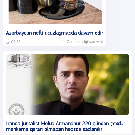
Azərbaycan nefti ucuzlaşmaqda davam edir
09:58
Gündəm / İqtisadiyyat
İranda jurnalist Molud Armandpur 220 gündən çoxdur
məhkəmə qərarı olmadan həbsdə saxlanılır