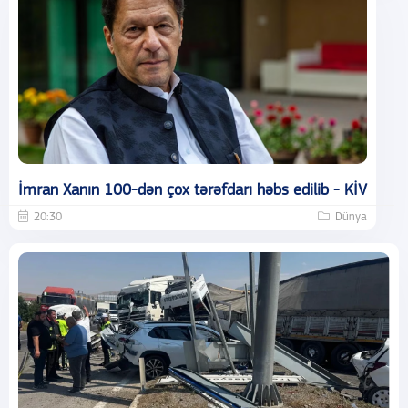
İmran Xanın 100-dən çox tərəfdarı həbs edilib - KİV
20:30
Dünya