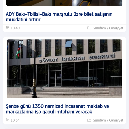
ADY Bakı–Tbilisi–Bakı marşrutu üzrə bilet satışının
müddətini artırır
10:49
Gündəm / Cəmiyyət
Şənbə günü 1350 namizəd incəsənət məktəb və
mərkəzlərinə işə qəbul imtahanı verəcək
10:34
Gündəm / Cəmiyyət