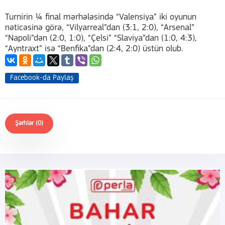
Turnirin ¼ final mərhələsində “Valensiya” iki oyunun
nəticəsinə görə, “Vilyarreal”dan (3:1, 2:0), “Arsenal”
“Napoli”dən (2:0, 1:0), “Çelsi” “Slaviya”dan (1:0, 4:3),
“Ayntraxt” isə “Benfika”dan (2:4, 2:0) üstün olub.
Facebook-da Paylaş
Şərhlər (0)