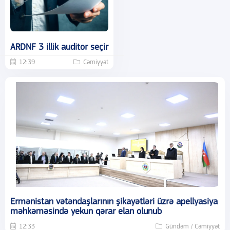
ARDNF 3 illik auditor seçir
12:39
Cəmiyyət
Ermənistan vətəndaşlarının şikayətləri üzrə apellyasiya
məhkəməsində yekun qərar elan olunub
12:33
Gündəm / Cəmiyyət