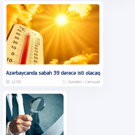
Azərbaycanda sabah 39 dərəcə isti olacaq
12:59
Gündəm / Cəmiyyət