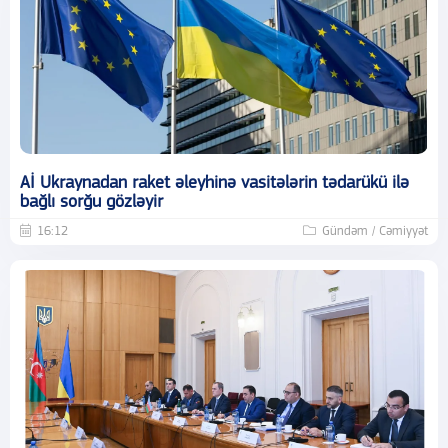
Aİ Ukraynadan raket əleyhinə vasitələrin tədarükü ilə
bağlı sorğu gözləyir
16:12
Gündəm / Cəmiyyət