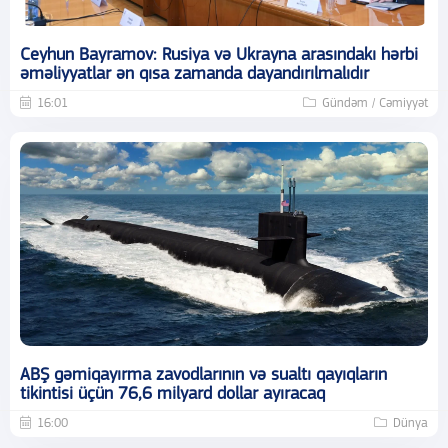
Ceyhun Bayramov: Rusiya və Ukrayna arasındakı hərbi
əməliyyatlar ən qısa zamanda dayandırılmalıdır
16:01
Gündəm / Cəmiyyət
ABŞ gəmiqayırma zavodlarının və sualtı qayıqların
tikintisi üçün 76,6 milyard dollar ayıracaq
16:00
Dünya