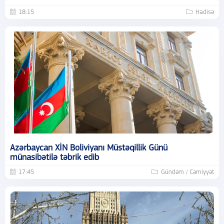
18:15
Hadisə
Azərbaycan XİN Boliviyanı Müstəqillik Günü
münasibətilə təbrik edib
17:45
Gündəm / Cəmiyyət