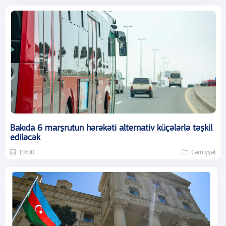
Bakıda 6 marşrutun hərəkəti alternativ küçələrlə təşkil
ediləcək
19:00
Cəmiyyət