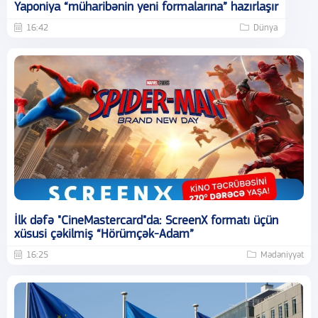
Yaponiya “müharibənin yeni formalarına” hazırlaşır
16:42
Dünya
İlk dəfə "CineMastercard"da: ScreenX formatı üçün
xüsusi çəkilmiş “Hörümçək-Adam”
16:25
Mədəniyyət