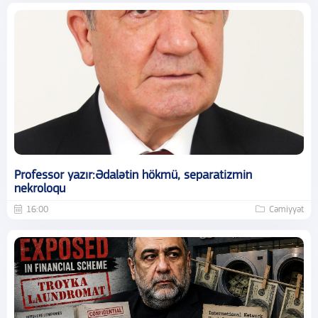
Professor yazır:Ədalətin hökmü, separatizmin
nekroloqu
16:00
Cəmiyyət