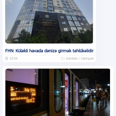
FHN: Küləkli havada dənizə girmək təhlükəlidir
10:55
Gündəm / Cəmiyyət