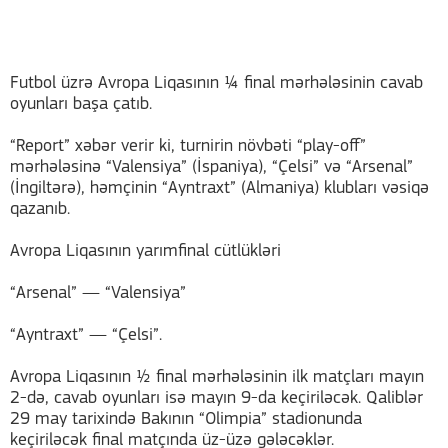
Futbol üzrə Avropa Liqasının ¼ final mərhələsinin cavab
oyunları başa çatıb.
“Report” xəbər verir ki, turnirin növbəti “play-off”
mərhələsinə “Valensiya” (İspaniya), “Çelsi” və “Arsenal”
(İngiltərə), həmçinin “Ayntraxt” (Almaniya) klubları vəsiqə
qazanıb.
Avropa Liqasının yarımfinal cütlükləri
“Arsenal” — “Valensiya”
“Ayntraxt” — “Çelsi”.
Avropa Liqasının ½ final mərhələsinin ilk matçları mayın
2-də, cavab oyunları isə mayın 9-da keçiriləcək. Qaliblər
29 may tarixində Bakının “Olimpia” stadionunda
keçiriləcək final matçında üz-üzə gələcəklər.