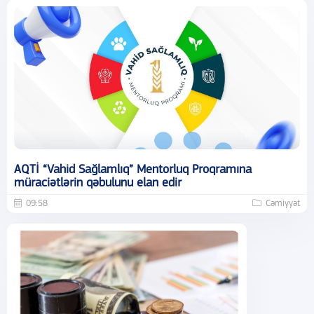
AQTİ “Vahid Sağlamlıq” Mentorluq Proqramına
müraciətlərin qəbulunu elan edir
09:58
Cəmiyyət