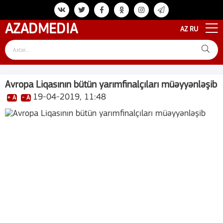
AZAD
MEDIA
AZ
RU
Avropa Liqasının bütün yarımfinalçıları müəyyənləşib
19-04-2019, 11:48
+ A
- A