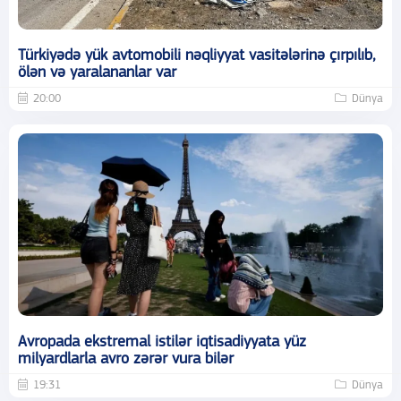
Türkiyədə yük avtomobili nəqliyyat vasitələrinə çırpılıb,
ölən və yaralananlar var
20:00
Dünya
Avropada ekstremal istilər iqtisadiyyata yüz
milyardlarla avro zərər vura bilər
19:31
Dünya