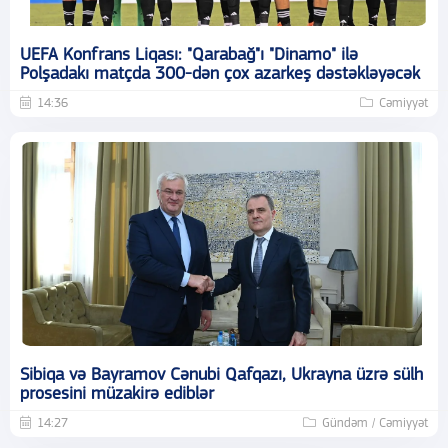
UEFA Konfrans Liqası: "Qarabağ"ı "Dinamo" ilə
Polşadakı matçda 300-dən çox azarkeş dəstəkləyəcək
14:36
Cəmiyyət
Sibiqa və Bayramov Cənubi Qafqazı, Ukrayna üzrə sülh
prosesini müzakirə ediblər
14:27
Gündəm / Cəmiyyət