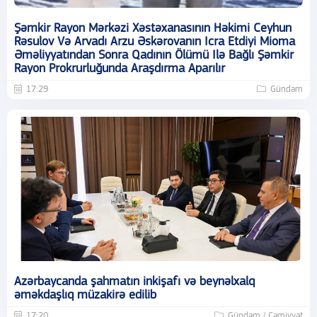
Şəmkir Rayon Mərkəzi Xəstəxanasının Həkimi Ceyhun
Rəsulov Və Arvadı Arzu Əskərovanın Icra Etdiyi Mioma
Əməliyyatından Sonra Qadının Ölümü Ilə Bağlı Şəmkir
Rayon Prokrurluğunda Araşdırma Aparılır
17:29
Gündəm
Azərbaycanda şahmatın inkişafı və beynəlxalq
əməkdaşlıq müzakirə edilib
17:20
Gündəm / Cəmiyyət