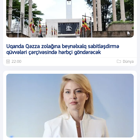
Uqanda Qəzza zolağına beynəlxalq sabitləşdirmə
qüvvələri çərçivəsində hərbçi göndərəcək
22:00
Dünya