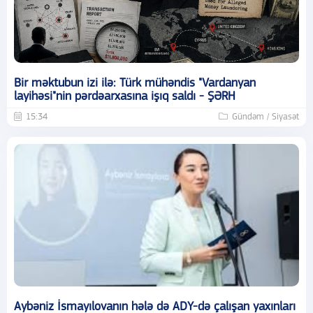
Bir məktubun izi ilə: Türk mühəndis "Vardanyan
layihəsi"nin pərdəarxasına işıq saldı - ŞƏRH
15:34
Gündəm / Siyasət
Aybəniz İsmayılovanın hələ də ADY-də çalışan yaxınları