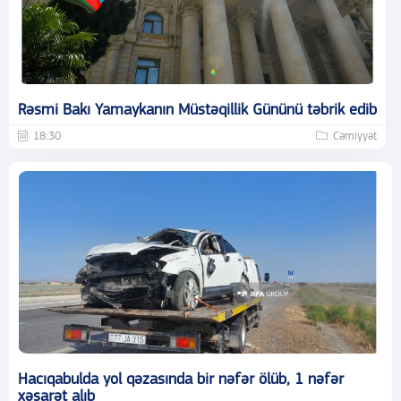
Rəsmi Bakı Yamaykanın Müstəqillik Gününü təbrik edib
18:30
Cəmiyyət
Hacıqabulda yol qəzasında bir nəfər ölüb, 1 nəfər
xəsarət alıb