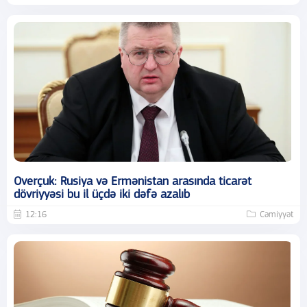
Overçuk: Rusiya və Ermənistan arasında ticarət
dövriyyəsi bu il üçdə iki dəfə azalıb
12:16
Cəmiyyət