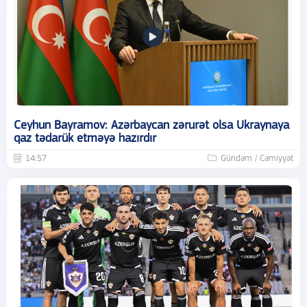
Ceyhun Bayramov: Azərbaycan zərurət olsa Ukraynaya
qaz tədarük etməyə hazırdır
14:57
Gündəm / Cəmiyyət