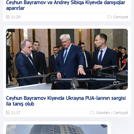
Ceyhun Bayramov və Andrey Sibiqa Kiyevdə danışıqlar
aparırlar
11:29
Cəmiyyət
Ceyhun Bayramov Kiyevdə Ukrayna PUA-larının sərgisi
ilə tanış olub
11:17
Gündəm / Cəmiyyət