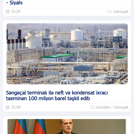
- Siyahı
15:23
Cəmiyyət
Səngəçal terminalı ilə neft və kondensat ixracı
təxminən 100 milyon barel təşkil edib
15:09
Gündəm / Cəmiyyət