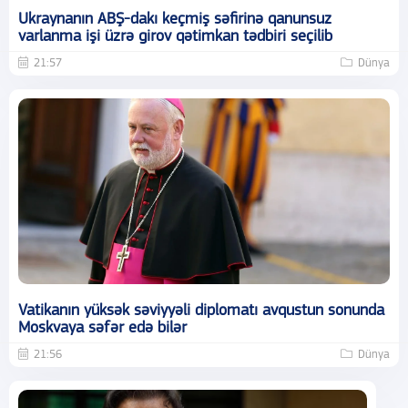
Ukraynanın ABŞ-dakı keçmiş səfirinə qanunsuz
varlanma işi üzrə girov qətimkan tədbiri seçilib
21:57
Dünya
Vatikanın yüksək səviyyəli diplomatı avqustun sonunda
Moskvaya səfər edə bilər
21:56
Dünya