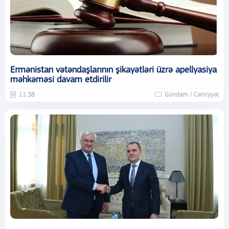
Ermənistan vətəndaşlarının şikayətləri üzrə apellyasiya
məhkəməsi davam etdirilir
11:38
Gündəm / Cəmiyyət