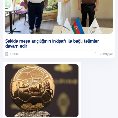
Şəkidə meşə arıçılığının inkişafı ilə bağlı təlimlər
davam edir
15:00
Cəmiyyət