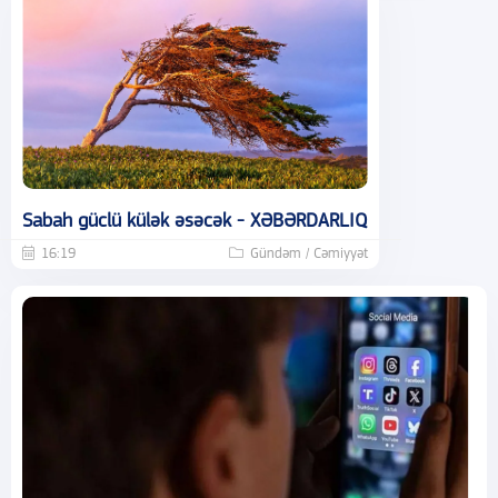
Sabah güclü külək əsəcək - XƏBƏRDARLIQ
16:19
Gündəm / Cəmiyyət