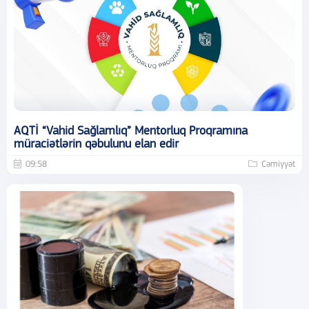
AQTİ “Vahid Sağlamlıq” Mentorluq Proqramına
müraciətlərin qəbulunu elan edir
09:58
Cəmiyyət