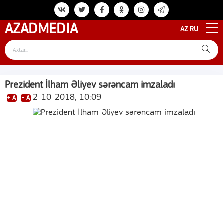
AZAD
MEDIA
AZ
RU
Prezident İlham Əliyev sərəncam imzaladı
2-10-2018, 10:09
+ A
- A