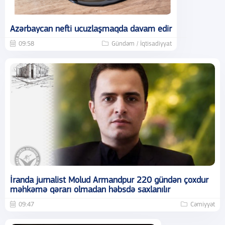
Azərbaycan nefti ucuzlaşmaqda davam edir
09:58
Gündəm / İqtisadiyyat
İranda jurnalist Molud Armandpur 220 gündən çoxdur
məhkəmə qərarı olmadan həbsdə saxlanılır
09:47
Cəmiyyət