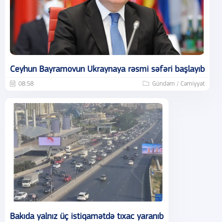
Ceyhun Bayramovun Ukraynaya rəsmi səfəri başlayıb
08:58
Gündəm / Cəmiyyət
Bakıda yalnız üç istiqamətdə tıxac yaranıb