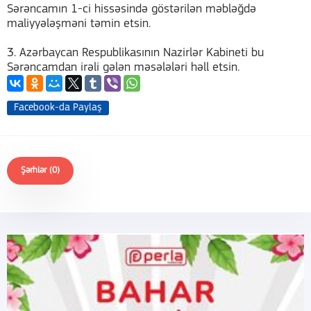
Sərəncamın 1-ci hissəsində göstərilən məbləğdə
maliyyələşməni təmin etsin.
3. Azərbaycan Respublikasının Nazirlər Kabineti bu
Sərəncamdan irəli gələn məsələləri həll etsin.
Facebook-da Paylaş
Şərhlər (0)