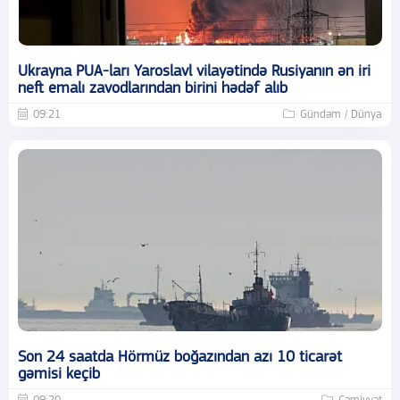
Ukrayna PUA-ları Yaroslavl vilayətində Rusiyanın ən iri
neft emalı zavodlarından birini hədəf alıb
09:21
Gündəm / Dünya
Son 24 saatda Hörmüz boğazından azı 10 ticarət
gəmisi keçib