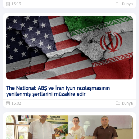
15:13
Dünya
The National: ABŞ və İran iyun razılaşmasının
yenilənmiş şərtlərini müzakirə edir
15:02
Dünya