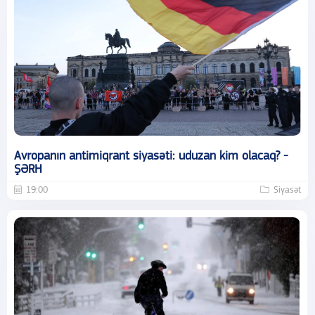
Avropanın antimiqrant siyasəti: uduzan kim olacaq? -
ŞƏRH
19:00
Siyasət