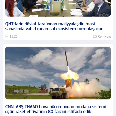
QHT-lərin dövlət tərəfindən maliyyələşdirilməsi
sahəsində vahid rəqəmsal ekosistem formalaşacaq
15:23
Cəmiyyət
CNN: ABŞ THAAD hava hücumundan müdafiə sistemi
üçün raket ehtiyatının 80 faizini istifadə edib