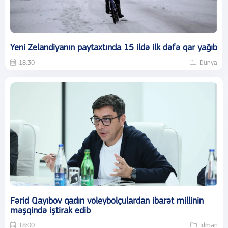
Yeni Zelandiyanın paytaxtında 15 ildə ilk dəfə qar yağıb
18:30
Dünya
Fərid Qayıbov qadın voleybolçulardan ibarət millinin
məşqində iştirak edib
18:00
İdman