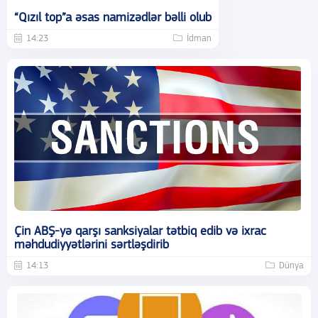
“Qızıl top”a əsas namizədlər bəlli olub
14:23
İdman
Çin ABŞ-yə qarşı sanksiyalar tətbiq edib və ixrac
məhdudiyyətlərini sərtləşdirib
14:13
Dünya