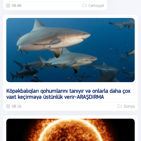
08:48
Cəmiyyət
Köpəkbalıqları qohumlarını tanıyır və onlarla daha çox
vaxt keçirməyə üstünlük verir-ARAŞDIRMA
08:16
Dünya