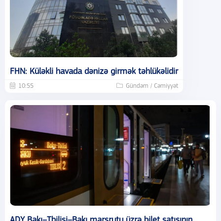
FHN: Küləkli havada dənizə girmək təhlükəlidir
10:55
Gündəm / Cəmiyyət
ADY Bakı–Tbilisi–Bakı marşrutu üzrə bilet satışının