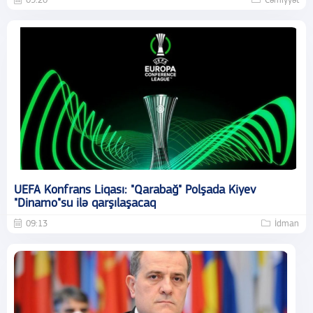
09:20
Cəmiyyət
UEFA Konfrans Liqası: "Qarabağ" Polşada Kiyev
"Dinamo"su ilə qarşılaşacaq
09:13
İdman