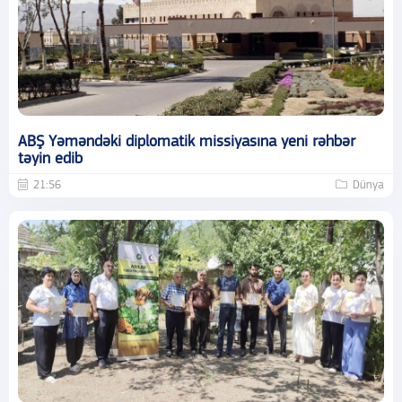
ABŞ Yəməndəki diplomatik missiyasına yeni rəhbər
təyin edib
21:56
Dünya