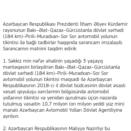
Azərbaycan Respublikası Prezidenti İlham Əliyev Kürdəmir
rayonunun Bakı–Ələt–Qazax–Gürcüstanla dövlət sərhədi
(184 km)–Pirili–Muradxan–Sor Sor avtomobil yolunun
tikintisi ilə bağlı tədbirlər haqqında sərəncam imzalayıb.
Sərəncamın mətnini təqdim edirik:
1. Səkkiz min nəfər əhalinin yaşadığı 3 yaşayış
məntəqəsini birləşdirən Bakı–Ələt–Qazax–Gürcüstanla
dövlət sərhədi (184 km)–Pirili–Muradxan–Sor Sor
avtomobil yolunun tikintisi məqsədi ilə Azərbaycan
Respublikasının 2018-ci il dövlət büdcəsinin dövlət əsaslı
vəsait qoyuluşu xərclərinin bölgüsündə avtomobil
yollarının tikintisi və yenidən qurulması üçün nəzərdə
tutulmuş vəsaitin 10,7 milyon (on milyon yeddi yüz min)
manatı Azərbaycan Avtomobil Yolları Dövlət Agentliyinə
ayrılsın.
2. Azərbaycan Respublikasının Maliyyə Nazirliyi bu