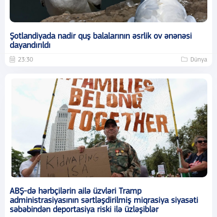
Şotlandiyada nadir quş balalarının əsrlik ov ənənəsi
dayandırıldı
23:30
Dünya
ABŞ-də hərbçilərin ailə üzvləri Tramp
administrasiyasının sərtləşdirilmiş miqrasiya siyasəti
səbəbindən deportasiya riski ilə üzləşiblər