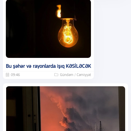
Bu şəhər və rayonlarda işıq KƏSİLƏCƏK
09:46
Gündəm / Cəmiyyət