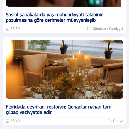
Sosial şəbəkələrdə yaş məhdudiyyəti tələbinin
pozulmasına görə cərimələr müəyyənləşib
15:50
Gündəm / Cəmiyyət
Floridada qeyri-adi restoran: Qonaqlar naharı tam
çılpaq vəziyyətdə edir
15:40
Dünya