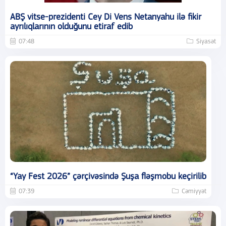
ABŞ vitse-prezidenti Cey Di Vens Netanyahu ilə fikir
ayrılıqlarının olduğunu etiraf edib
07:48
Siyasət
“Yay Fest 2026” çərçivəsində Şuşa fləşmobu keçirilib
07:39
Cəmiyyət