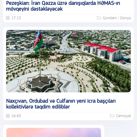
Pezeşkian: İran Qəzza üzrə danışıqlarda HƏMAS-ın
mövqeyini dəstəkləyəcək
17:13
Gündəm / Dünya
Naxçıvan, Ordubad və Culfanın yeni icra başçıları
kollektivlərə təqdim ediliblər
16:43
Cəmiyyət