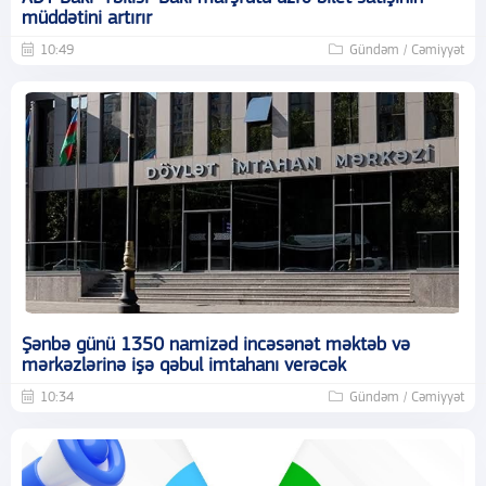
müddətini artırır
10:49
Gündəm / Cəmiyyət
Şənbə günü 1350 namizəd incəsənət məktəb və
mərkəzlərinə işə qəbul imtahanı verəcək
10:34
Gündəm / Cəmiyyət