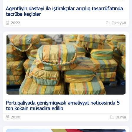
Agentliyin dəstəyi ilə iştirakçılar arıçılıq təsərrüfatında
təcrübə keçiblər
20:22
Cəmiyyət
Portuqaliyada genişmiqyaslı əməliyyat nəticəsində 5
ton kokain müsadirə edilib
20:00
Dünya