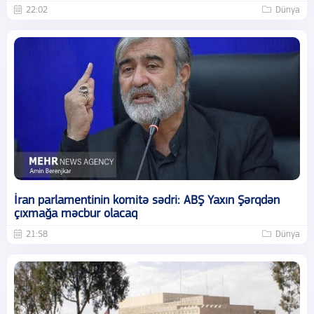
22:02
Dünya
İran parlamentinin komitə sədri: ABŞ Yaxın Şərqdən
çıxmağa məcbur olacaq
21:58
Dünya