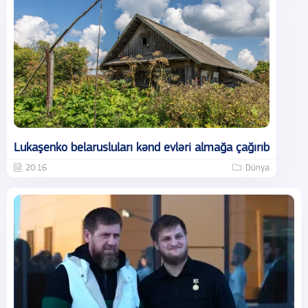
Lukaşenko belarusluları kənd evləri almağa çağırıb
20:16
Dünya