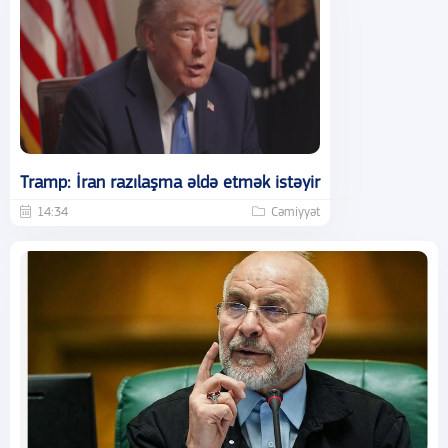
Tramp: İran razılaşma əldə etmək istəyir
14:34
Cəmiyyət