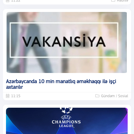
11:22
Hadisə
Azərbaycanda 10 min manatlıq əməkhaqqı ilə işçi
axtarılır
11:15
Gündəm / Sosial