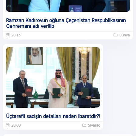
Ramzan Kadırovun oğluna Çeçenistan Respublikasının
Qəhrəmanı adı verilib
20:13
Dünya
Üçtərəfli sazişin detalları nədən ibarətdir?!
20:09
Siyasət