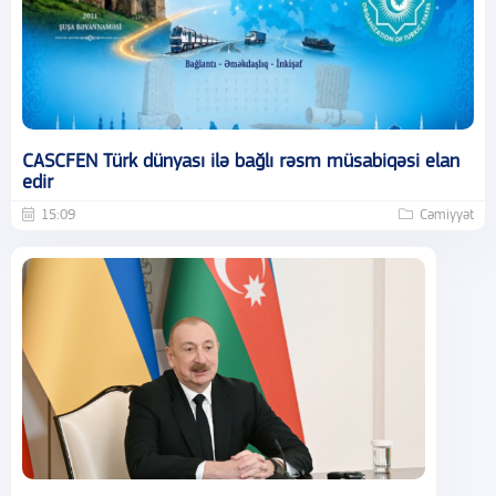
CASCFEN Türk dünyası ilə bağlı rəsm müsabiqəsi elan
edir
15:09
Cəmiyyət