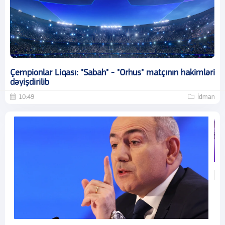
Çempionlar Liqası: "Sabah" - "Orhus" matçının hakimləri
dəyişdirilib
10:49
İdman