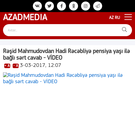
AZAD
MEDIA
AZ
RU
Rəşid Mahmudovdan Hadi Rəcəbliyə pensiya yaşı ilə
bağlı sərt cavab - VİDEO
3-03-2017, 12:07
+ A
- A