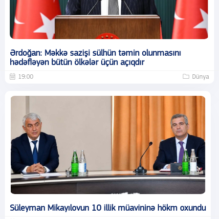
Ərdoğan: Məkkə sazişi sülhün təmin olunmasını
hədəfləyən bütün ölkələr üçün açıqdır
19:00
Dünya
Süleyman Mikayılovun 10 illik müavininə hökm oxundu