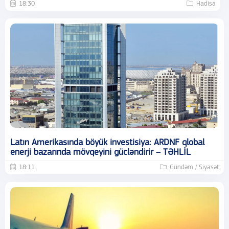
18:30
Hadisə
Latın Amerikasında böyük investisiya: ARDNF qlobal
enerji bazarında mövqeyini gücləndirir – TƏHLİL
18:11
Gündəm / Siyasət