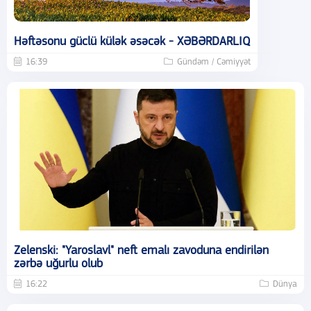
Həftəsonu güclü külək əsəcək - XƏBƏRDARLIQ
16:39
Gündəm / Cəmiyyət
Zelenski: "Yaroslavl" neft emalı zavoduna endirilən
zərbə uğurlu olub
16:22
Dünya