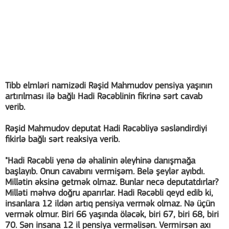
Tibb elmləri namizədi Rəşid Mahmudov pensiya yaşının
artırılması ilə bağlı Hadi Rəcəblinin fikrinə sərt cavab
verib.
Rəşid Mahmudov deputat Hadi Rəcəbliyə səsləndirdiyi
fikirlə bağlı sərt reaksiya verib.
"Hadi Rəcəbli yenə də əhalinin əleyhinə danışmağa
başlayıb. Onun cavabını vermişəm. Belə şeylər ayıbdı.
Millətin əksinə getmək olmaz. Bunlar necə deputatdırlar?
Milləti məhvə doğru aparırlar. Hadi Rəcəbli qeyd edib ki,
insanlara 12 ildən artıq pensiya vermək olmaz. Nə üçün
vermək olmur. Biri 66 yaşında öləcək, biri 67, biri 68, biri
70. Sən insana 12 il pensiya verməlisən. Vermirsən axı