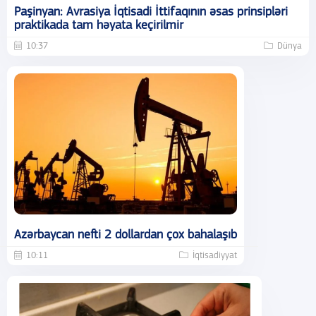
Paşinyan: Avrasiya İqtisadi İttifaqının əsas prinsipləri
praktikada tam həyata keçirilmir
10:37
Dünya
Azərbaycan nefti 2 dollardan çox bahalaşıb
10:11
İqtisadiyyat