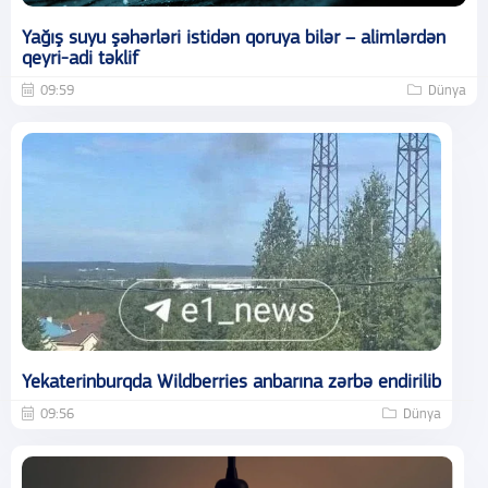
Yağış suyu şəhərləri istidən qoruya bilər – alimlərdən
qeyri-adi təklif
09:59
Dünya
Yekaterinburqda Wildberries anbarına zərbə endirilib
09:56
Dünya