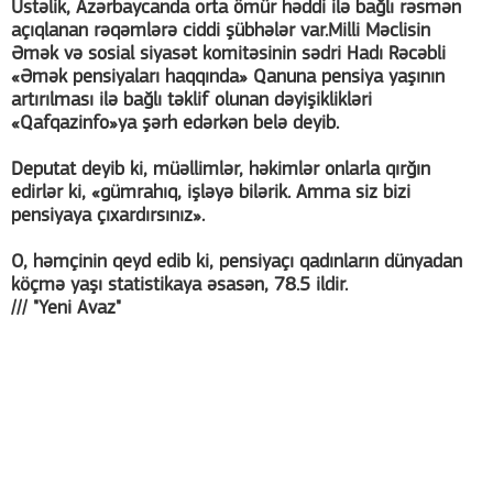
Üstəlik, Azərbaycanda orta ömür həddi ilə bağlı rəsmən
açıqlanan rəqəmlərə ciddi şübhələr var.Milli Məclisin
Əmək və sosial siyasət komitəsinin sədri Hadı Rəcəbli
«Əmək pensiyaları haqqında» Qanuna pensiya yaşının
artırılması ilə bağlı təklif olunan dəyişiklikləri
«Qafqazinfo»ya şərh edərkən belə deyib.
Deputat deyib ki, müəllimlər, həkimlər onlarla qırğın
edirlər ki, «gümrahıq, işləyə bilərik. Amma siz bizi
pensiyaya çıxardırsınız».
O, həmçinin qeyd edib ki, pensiyaçı qadınların dünyadan
köçmə yaşı statistikaya əsasən, 78.5 ildir.
/// "Yeni Avaz"