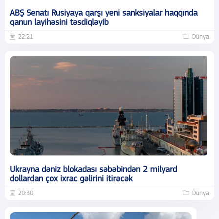
ABŞ Senatı Rusiyaya qarşı yeni sanksiyalar haqqında
qanun layihəsini təsdiqləyib
22:21
Dünya
Ukrayna dəniz blokadası səbəbindən 2 milyard
dollardan çox ixrac gəlirini itirəcək
20:30
Dünya