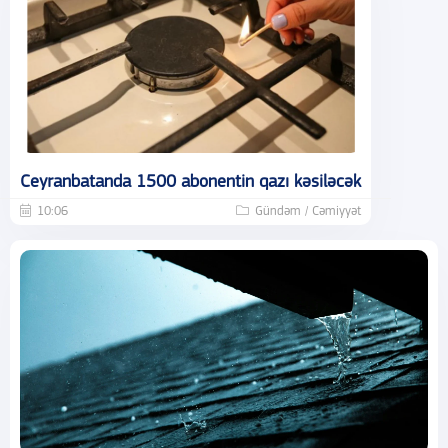
Ceyranbatanda 1500 abonentin qazı kəsiləcək
10:06
Gündəm / Cəmiyyət