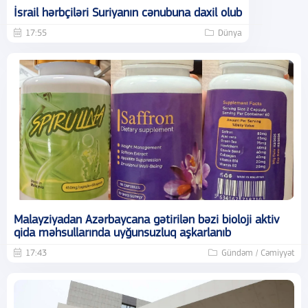
İsrail hərbçiləri Suriyanın cənubuna daxil olub
17:55
Dünya
Malayziyadan Azərbaycana gətirilən bəzi bioloji aktiv
qida məhsullarında uyğunsuzluq aşkarlanıb
17:43
Gündəm / Cəmiyyət