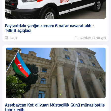
Paytaxtdakı yanğın zamanı 6 nəfər xəsarət alıb -
TƏBİB açıqladı
16:04
Gündəm / Cəmiyyət
Azərbaycan Kot-d'İvuarı Müstəqillik Günü münasibətilə
təbrik edib