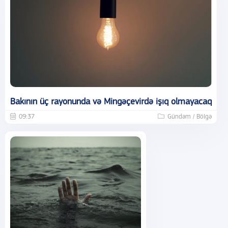
Bakının üç rayonunda və Mingəçevirdə işıq olmayacaq
09:37
Gündəm / Bölgə