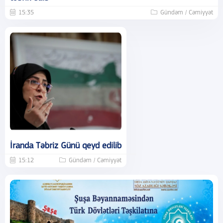
15:35
Gündəm / Cəmiyyət
İranda Təbriz Günü qeyd edilib
15:12
Gündəm / Cəmiyyət