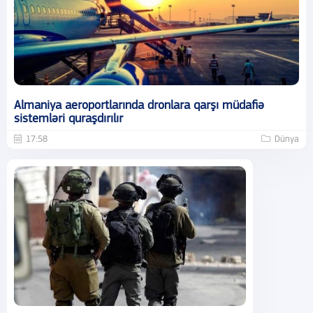
Almaniya aeroportlarında dronlara qarşı müdafiə
sistemləri quraşdırılır
17:58
Dünya