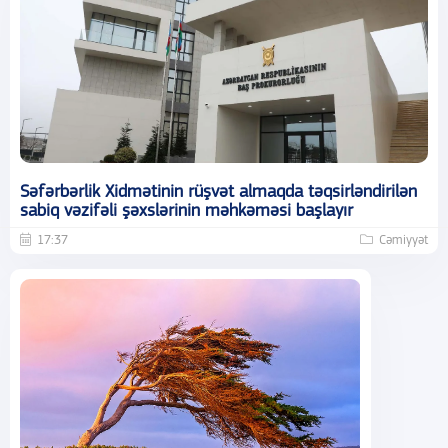
Səfərbərlik Xidmətinin rüşvət almaqda təqsirləndirilən
sabiq vəzifəli şəxslərinin məhkəməsi başlayır
17:37
Cəmiyyət