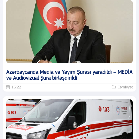
Azərbaycanda Media və Yayım Şurası yaradıldı – MEDİA
və Audiovizual Şura birləşdirildi
16:22
Cəmiyyət