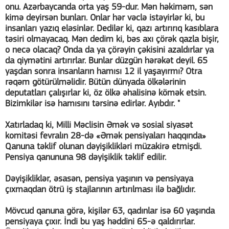
onu. Azərbaycanda orta yaş 59-dur. Mən həkiməm, sən
kimə deyirsən bunları. Onlar hər vəclə istəyirlər ki, bu
insanları yazıq eləsinlər. Dedilər ki, qazı artırırıq kasıblara
təsiri olmayacaq. Mən dedim ki, bəs axı çörək qazla bişir,
o necə olacaq? Onda da ya çörəyin çəkisini azaldırlar ya
da qiymətini artırırlar. Bunlar düzgün hərəkət deyil. 65
yaşdan sonra insanların hamısı 12 il yaşayırmı? Otra
rəqəm götürülməlidir. Bütün dünyada ölkələrinin
deputatları çalışırlar ki, öz ölkə əhalisinə kömək etsin.
Bizimkilər isə hamısını tərsinə edirlər. Ayıbdır. "
Xatırladaq ki, Milli Məclisin Əmək və sosial siyasət
komitəsi fevralın 28-də «Əmək pensiyaları haqqında»
Qanuna təklif olunan dəyişiklikləri müzakirə etmişdi.
Pensiya qanununa 98 dəyişiklik təklif edilir.
Dəyişikliklər, əsasən, pensiya yaşının və pensiyaya
çıxmaqdan ötrü iş stajlarının artırılması ilə bağlıdır.
Mövcud qanuna görə, kişilər 63, qadınlar isə 60 yaşında
pensiyaya çıxır. İndi bu yaş həddini 65-ə qaldırırlar.