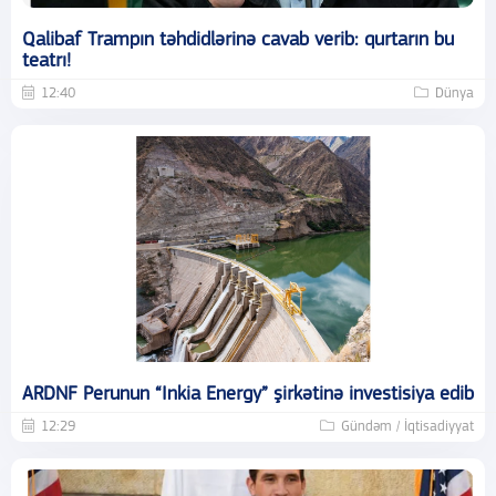
Qalibaf Trampın təhdidlərinə cavab verib: qurtarın bu
teatrı!
12:40
Dünya
ARDNF Perunun “Inkia Energy” şirkətinə investisiya edib
12:29
Gündəm / İqtisadiyyat