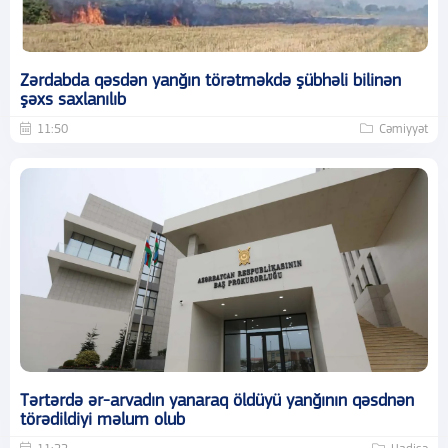
Zərdabda qəsdən yanğın törətməkdə şübhəli bilinən
şəxs saxlanılıb
11:50
Cəmiyyət
Tərtərdə ər-arvadın yanaraq öldüyü yanğının qəsdnən
törədildiyi məlum olub