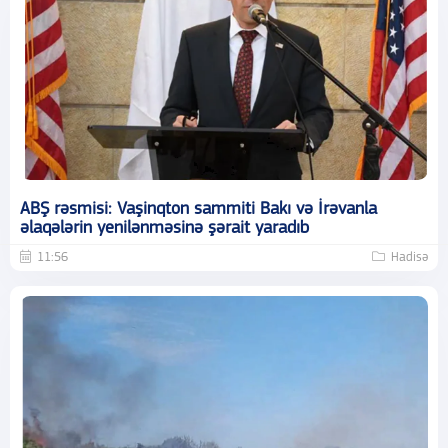
ABŞ rəsmisi: Vaşinqton sammiti Bakı və İrəvanla
əlaqələrin yenilənməsinə şərait yaradıb
11:56
Hadisə