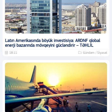
Latın Amerikasında böyük investisiya: ARDNF qlobal
enerji bazarında mövqeyini gücləndirir – TƏHLİL
18:11
Gündəm / Siyasət