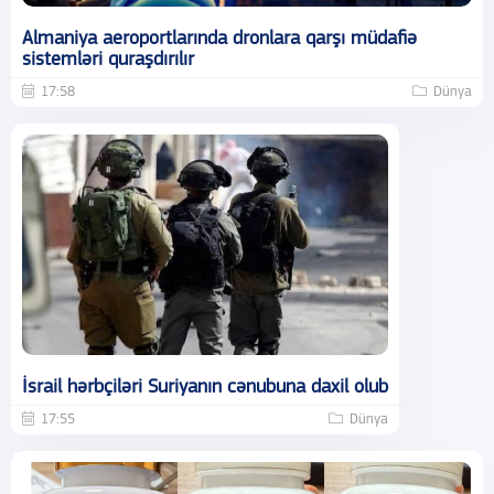
Almaniya aeroportlarında dronlara qarşı müdafiə
sistemləri quraşdırılır
17:58
Dünya
İsrail hərbçiləri Suriyanın cənubuna daxil olub
17:55
Dünya