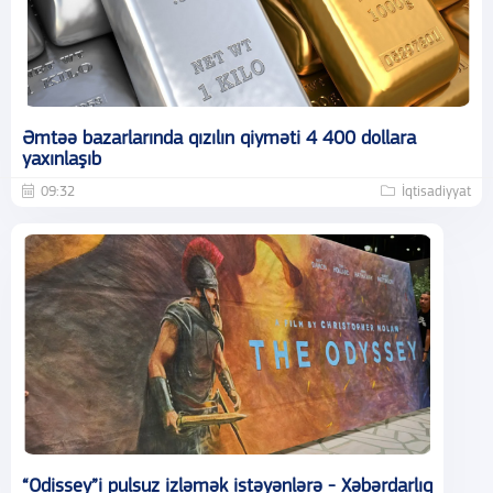
Əmtəə bazarlarında qızılın qiyməti 4 400 dollara
yaxınlaşıb
09:32
İqtisadiyyat
“Odissey”i pulsuz izləmək istəyənlərə - Xəbərdarlıq