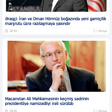
Əraqçi: İran və Oman Hörmüz boğazında yeni gəmiçilik
marşrutu üzrə razılaşmaya yaxındır
18:30
Dünya
Macarıstan Ali Məhkəməsinin keçmiş sədrinin
prezidentliyə namizədliyi irəli sürülüb
18:00
Dünya