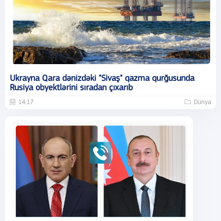
Ukrayna Qara dənizdəki "Sivaş" qazma qurğusunda
Rusiya obyektlərini sıradan çıxarıb
14:17
Dünya