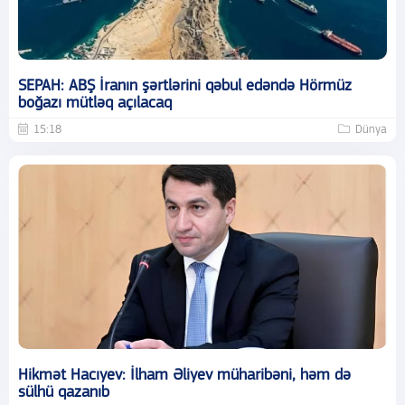
SEPAH: ABŞ İranın şərtlərini qəbul edəndə Hörmüz
boğazı mütləq açılacaq
15:18
Dünya
Hikmət Hacıyev: İlham Əliyev müharibəni, həm də
sülhü qazanıb