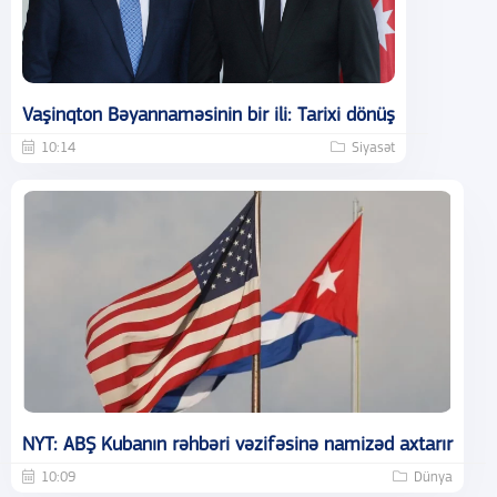
Vaşinqton Bəyannaməsinin bir ili: Tarixi dönüş
10:14
Siyasət
NYT: ABŞ Kubanın rəhbəri vəzifəsinə namizəd axtarır
10:09
Dünya