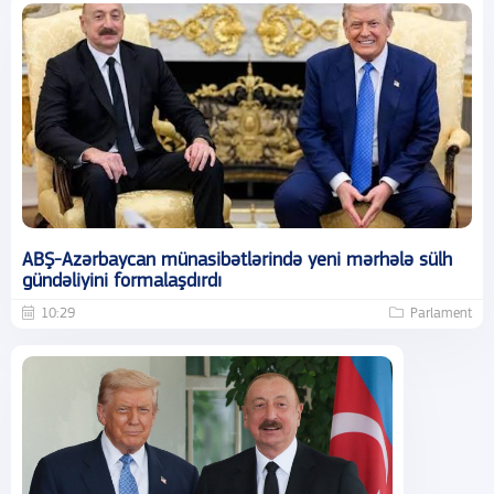
ABŞ-Azərbaycan münasibətlərində yeni mərhələ sülh
gündəliyini formalaşdırdı
10:29
Parlament