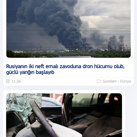
Rusiyanın iki neft emalı zavoduna dron hücumu olub,
güclü yanğın başlayıb
11:26
Gündəm / Dünya