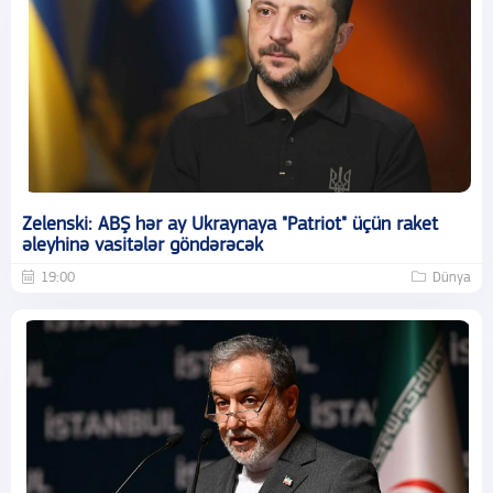
Zelenski: ABŞ hər ay Ukraynaya "Patriot" üçün raket
əleyhinə vasitələr göndərəcək
19:00
Dünya