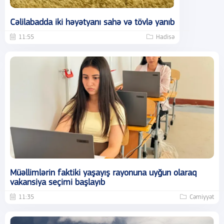
Cəlilabadda iki həyətyanı sahə və tövlə yanıb
11:55
Hadisə
Müəllimlərin faktiki yaşayış rayonuna uyğun olaraq
vakansiya seçimi başlayıb
11:35
Cəmiyyət