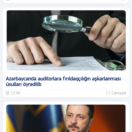
Azərbaycanda auditorlara fırıldaqçılığın aşkarlanması
üsulları öyrədilib
17:30
Cəmiyyət