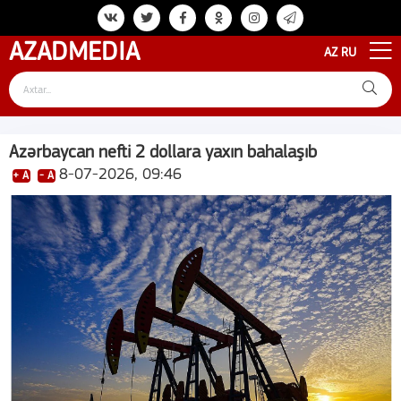
AZAD
MEDIA
AZ
RU
Azərbaycan nefti 2 dollara yaxın bahalaşıb
8-07-2026, 09:46
+ A
- A