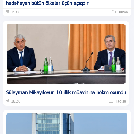
hədəfləyən bütün ölkələr üçün açıqdır
19:00
Dünya
Süleyman Mikayılovun 10 illik müavininə hökm oxundu
18:30
Hadisə