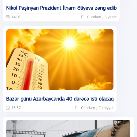
Nikol Paşinyan Prezident İlham Əliyevə zəng edib
14:01
Gündəm / Siyasət
Bazar günü Azərbaycanda 40 dərəcə isti olacaq
13:37
Gündəm / Cəmiyyət