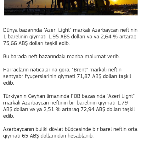
Dünya bazarında "Azeri Light" markalı Azərbaycan neftinin
1 barelinin qiyməti 1,95 ABŞ dolları və ya 2,64 % artaraq
75,66 ABŞ dolları təşkil edib.
Bu barədə neft bazarındakı mənbə məlumat verib.
Hərracların nəticələrinə görə, "Brent" markalı neftin
sentyabr fyuçerslərinin qiyməti 71,87 ABŞ dolları təşkil
edib.
Türkiyənin Ceyhan limanında FOB bazasında "Azeri Light"
markalı Azərbaycan neftinin bir barelinin qiyməti 1,79
ABŞ dolları və ya 2,51 % artaraq 72,94 ABŞ dolları təşkil
edib.
Azərbaycanın builki dövlət büdcəsində bir barel neftin orta
qiyməti 65 ABŞ dollarından hesablanıb.