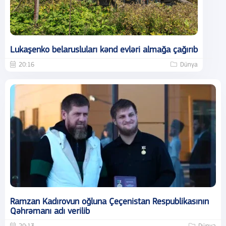
Lukaşenko belarusluları kənd evləri almağa çağırıb
20:16
Dünya
Ramzan Kadırovun oğluna Çeçenistan Respublikasının
Qəhrəmanı adı verilib