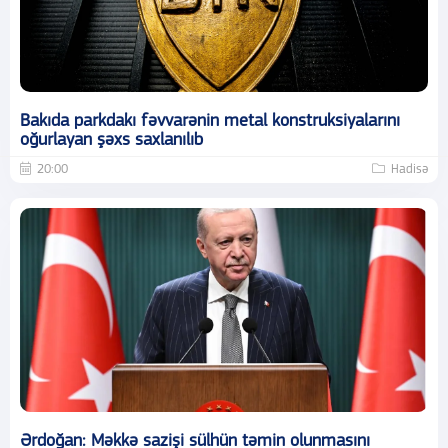
Bakıda parkdakı fəvvarənin metal konstruksiyalarını
oğurlayan şəxs saxlanılıb
20:00
Hadisə
Ərdoğan: Məkkə sazişi sülhün təmin olunmasını