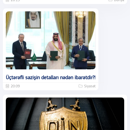
20:13
Dünya
Üçtərəfli sazişin detalları nədən ibarətdir?!
20:09
Siyasət