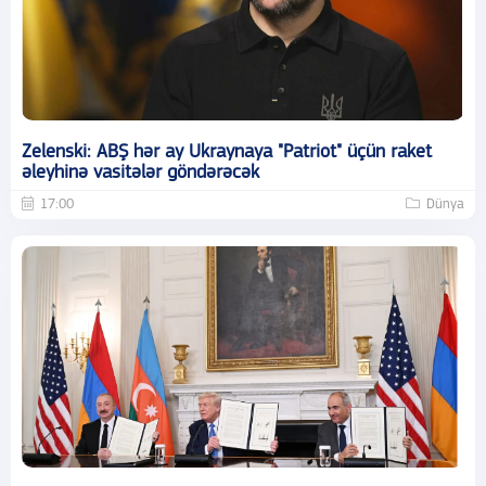
Zelenski: ABŞ hər ay Ukraynaya "Patriot" üçün raket
əleyhinə vasitələr göndərəcək
17:00
Dünya