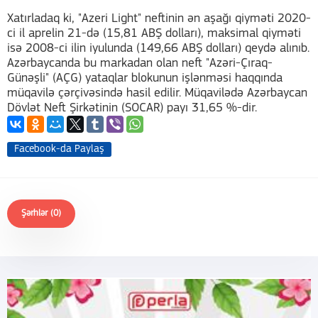
Xatırladaq ki, "Azeri Light" neftinin ən aşağı qiyməti 2020-
ci il aprelin 21-də (15,81 ABŞ dolları), maksimal qiyməti
isə 2008-ci ilin iyulunda (149,66 ABŞ dolları) qeydə alınıb.
Azərbaycanda bu markadan olan neft "Azəri-Çıraq-
Günəşli" (AÇG) yataqlar blokunun işlənməsi haqqında
müqavilə çərçivəsində hasil edilir. Müqavilədə Azərbaycan
Dövlət Neft Şirkətinin (SOCAR) payı 31,65 %-dir.
Facebook-da Paylaş
Şərhlər (0)