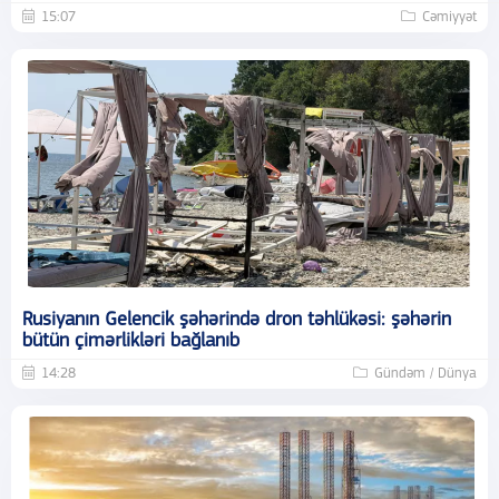
15:07
Cəmiyyət
Rusiyanın Gelencik şəhərində dron təhlükəsi: şəhərin
bütün çimərlikləri bağlanıb
14:28
Gündəm / Dünya