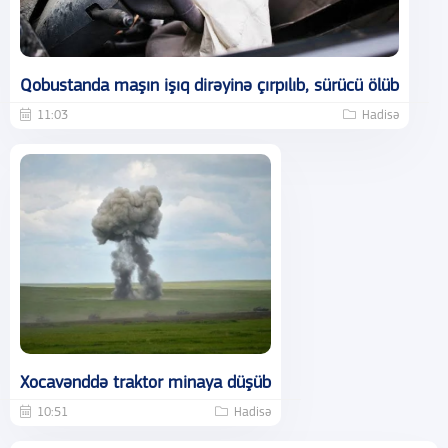
Qobustanda maşın işıq dirəyinə çırpılıb, sürücü ölüb
11:03
Hadisə
Xocavənddə traktor minaya düşüb
10:51
Hadisə