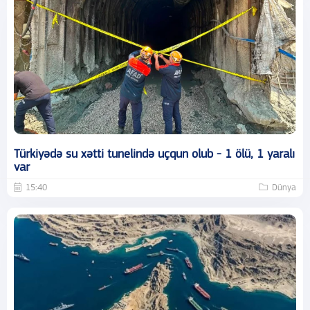
Türkiyədə su xətti tunelində uçqun olub - 1 ölü, 1 yaralı
var
15:40
Dünya