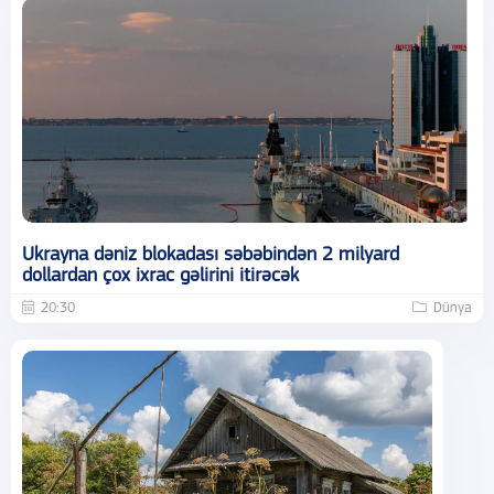
Ukrayna dəniz blokadası səbəbindən 2 milyard
dollardan çox ixrac gəlirini itirəcək
20:30
Dünya