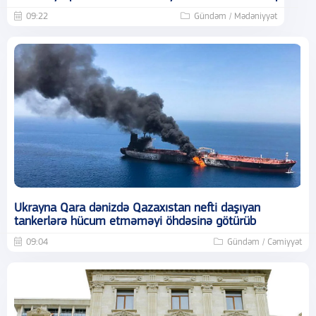
09:22
Gündəm / Mədəniyyət
Ukrayna Qara dənizdə Qazaxıstan nefti daşıyan
tankerlərə hücum etməməyi öhdəsinə götürüb
09:04
Gündəm / Cəmiyyət