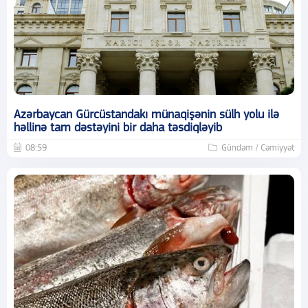
Azərbaycan Gürcüstandakı münaqişənin sülh yolu ilə
həllinə tam dəstəyini bir daha təsdiqləyib
08:59
Gündəm / Cəmiyyət