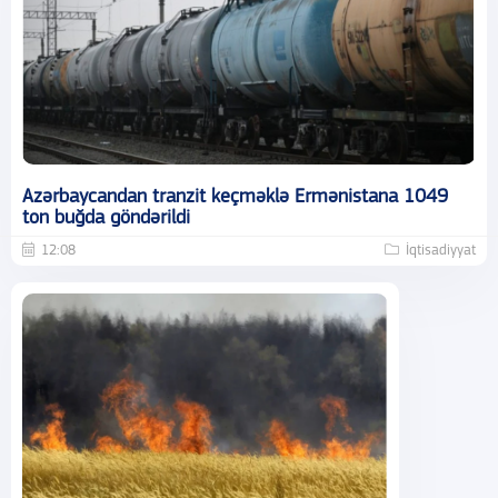
Azərbaycandan tranzit keçməklə Ermənistana 1049
ton buğda göndərildi
12:08
İqtisadiyyat