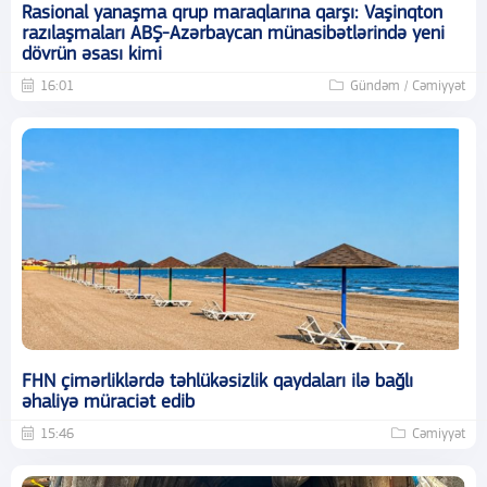
Rasional yanaşma qrup maraqlarına qarşı: Vaşinqton
razılaşmaları ABŞ-Azərbaycan münasibətlərində yeni
dövrün əsası kimi
16:01
Gündəm / Cəmiyyət
FHN çimərliklərdə təhlükəsizlik qaydaları ilə bağlı
əhaliyə müraciət edib
15:46
Cəmiyyət