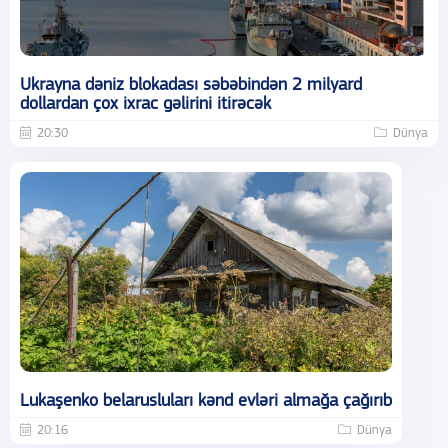
Ukrayna dəniz blokadası səbəbindən 2 milyard
dollardan çox ixrac gəlirini itirəcək
20:30
Dünya
Lukaşenko belarusluları kənd evləri almağa çağırıb
20:16
Dünya