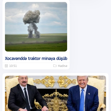
Xocavənddə traktor minaya düşüb
10:51
Hadisə