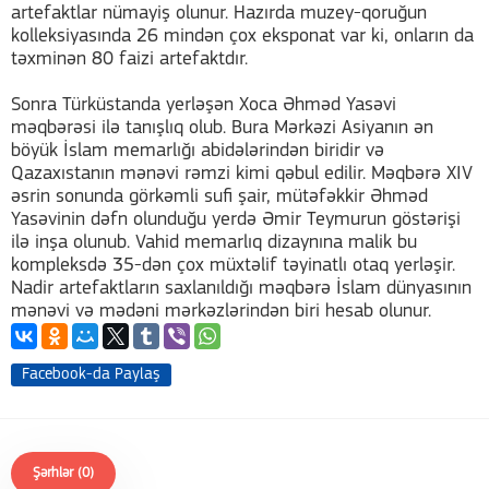
artefaktlar nümayiş olunur. Hazırda muzey-qoruğun
kolleksiyasında 26 mindən çox eksponat var ki, onların da
təxminən 80 faizi artefaktdır.
Sonra Türküstanda yerləşən Xoca Əhməd Yasəvi
məqbərəsi ilə tanışlıq olub. Bura Mərkəzi Asiyanın ən
böyük İslam memarlığı abidələrindən biridir və
Qazaxıstanın mənəvi rəmzi kimi qəbul edilir. Məqbərə XIV
əsrin sonunda görkəmli sufi şair, mütəfəkkir Əhməd
Yasəvinin dəfn olunduğu yerdə Əmir Teymurun göstərişi
ilə inşa olunub. Vahid memarlıq dizaynına malik bu
kompleksdə 35-dən çox müxtəlif təyinatlı otaq yerləşir.
Nadir artefaktların saxlanıldığı məqbərə İslam dünyasının
mənəvi və mədəni mərkəzlərindən biri hesab olunur.
Facebook-da Paylaş
Şərhlər (0)