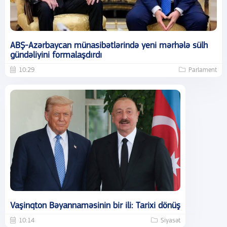
ABŞ-Azərbaycan münasibətlərində yeni mərhələ sülh
gündəliyini formalaşdırdı
10:29
Parlament
Vaşinqton Bəyannaməsinin bir ili: Tarixi dönüş
10:14
Siyasət