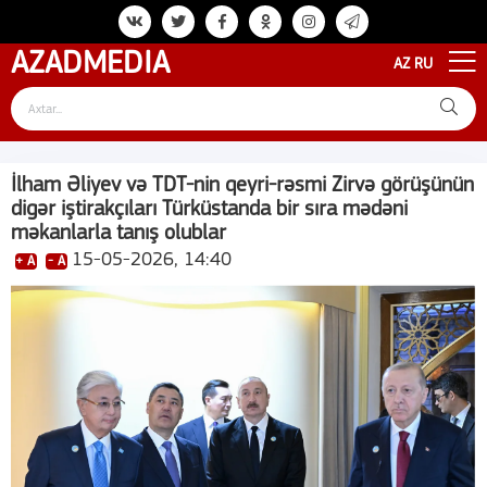
AZAD
MEDIA
AZ
RU
İlham Əliyev və TDT-nin qeyri-rəsmi Zirvə görüşünün
digər iştirakçıları Türküstanda bir sıra mədəni
məkanlarla tanış olublar
15-05-2026, 14:40
+ A
- A