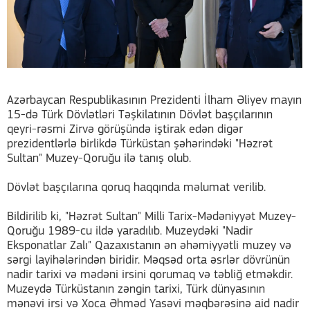
Azərbaycan Respublikasının Prezidenti İlham Əliyev mayın
15-də Türk Dövlətləri Təşkilatının Dövlət başçılarının
qeyri-rəsmi Zirvə görüşündə iştirak edən digər
prezidentlərlə birlikdə Türküstan şəhərindəki "Həzrət
Sultan" Muzey-Qoruğu ilə tanış olub.
Dövlət başçılarına qoruq haqqında məlumat verilib.
Bildirilib ki, "Həzrət Sultan" Milli Tarix-Mədəniyyət Muzey-
Qoruğu 1989-cu ildə yaradılıb. Muzeydəki "Nadir
Eksponatlar Zalı" Qazaxıstanın ən əhəmiyyətli muzey və
sərgi layihələrindən biridir. Məqsəd orta əsrlər dövrünün
nadir tarixi və mədəni irsini qorumaq və təbliğ etməkdir.
Muzeydə Türküstanın zəngin tarixi, Türk dünyasının
mənəvi irsi və Xoca Əhməd Yasəvi məqbərəsinə aid nadir