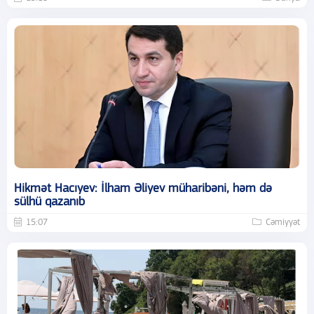
Hikmət Hacıyev: İlham Əliyev müharibəni, həm də
sülhü qazanıb
15:07
Cəmiyyət