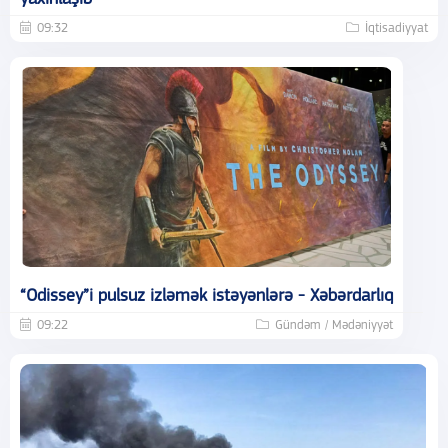
09:32
İqtisadiyyat
“Odissey”i pulsuz izləmək istəyənlərə - Xəbərdarlıq
09:22
Gündəm / Mədəniyyət