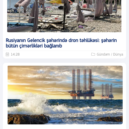
Rusiyanın Gelencik şəhərində dron təhlükəsi: şəhərin
bütün çimərlikləri bağlanıb
14:28
Gündəm / Dünya