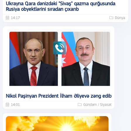
Ukrayna Qara dənizdəki "Sivaş" qazma qurğusunda
Rusiya obyektlərini sıradan çıxarıb
14:17
Dünya
Nikol Paşinyan Prezident İlham Əliyevə zəng edib
14:01
Gündəm / Siyasət