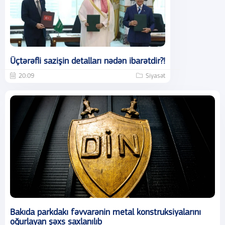
Üçtərəfli sazişin detalları nədən ibarətdir?!
20:09
Siyasət
Bakıda parkdakı fəvvarənin metal konstruksiyalarını
oğurlayan şəxs saxlanılıb