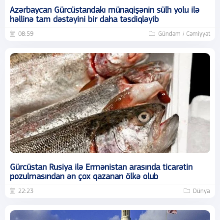
Azərbaycan Gürcüstandakı münaqişənin sülh yolu ilə
həllinə tam dəstəyini bir daha təsdiqləyib
08:59
Gündəm / Cəmiyyət
Gürcüstan Rusiya ilə Ermənistan arasında ticarətin
pozulmasından ən çox qazanan ölkə olub
22:23
Dünya