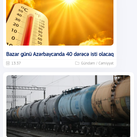
Bazar günü Azərbaycanda 40 dərəcə isti olacaq
13:37
Gündəm / Cəmiyyət