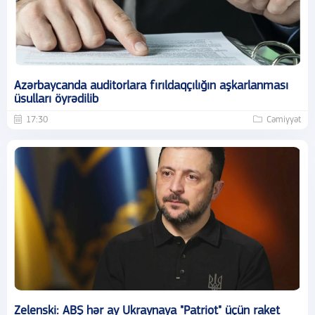
Azərbaycanda auditorlara fırıldaqçılığın aşkarlanması
üsulları öyrədilib
17:30
Cəmiyyət
Zelenski: ABŞ hər ay Ukraynaya "Patriot" üçün raket