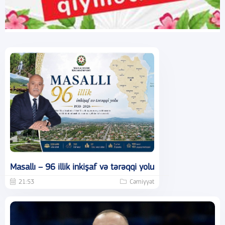
Masallı – 96 illik inkişaf və tərəqqi yolu
21:53
Cəmiyyət