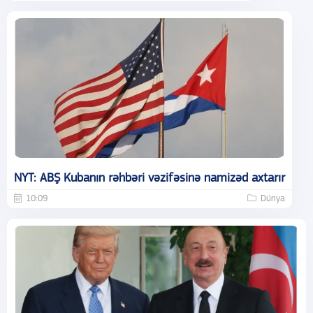
NYT: ABŞ Kubanın rəhbəri vəzifəsinə namizəd axtarır
10:09
Dünya