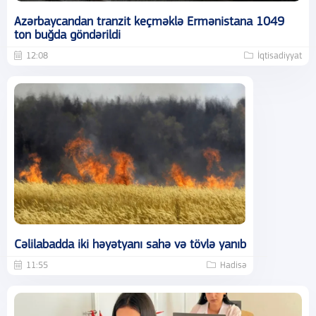
Azərbaycandan tranzit keçməklə Ermənistana 1049
ton buğda göndərildi
12:08
İqtisadiyyat
Cəlilabadda iki həyətyanı sahə və tövlə yanıb
11:55
Hadisə