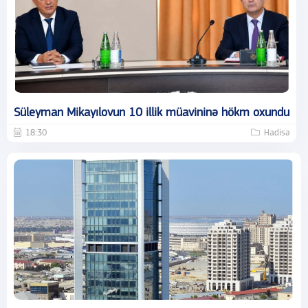
Süleyman Mikayılovun 10 illik müavininə hökm oxundu
18:30
Hadisə