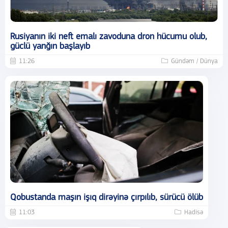
Rusiyanın iki neft emalı zavoduna dron hücumu olub,
güclü yanğın başlayıb
11:26
Gündəm / Dünya
Qobustanda maşın işıq dirəyinə çırpılıb, sürücü ölüb
11:03
Hadisə