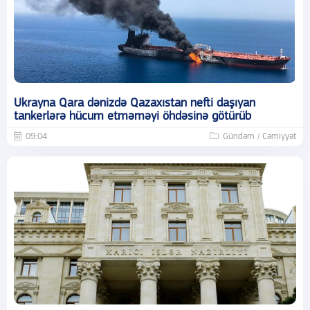
Ukrayna Qara dənizdə Qazaxıstan nefti daşıyan
tankerlərə hücum etməməyi öhdəsinə götürüb
09:04
Gündəm / Cəmiyyət