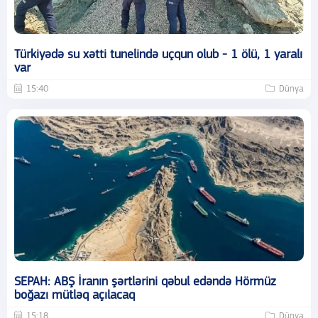
Türkiyədə su xətti tunelində uçqun olub - 1 ölü, 1 yaralı
var
15:40
Dünya
SEPAH: ABŞ İranın şərtlərini qəbul edəndə Hörmüz
boğazı mütləq açılacaq
15:18
Dünya