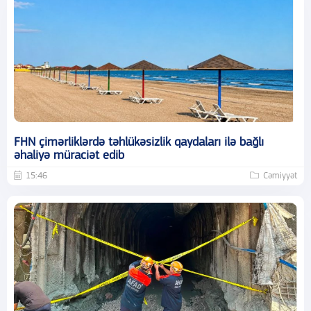
FHN çimərliklərdə təhlükəsizlik qaydaları ilə bağlı
əhaliyə müraciət edib
15:46
Cəmiyyət