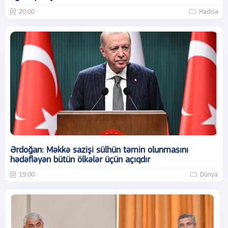
20:00
Hadisə
Ərdoğan: Məkkə sazişi sülhün təmin olunmasını
hədəfləyən bütün ölkələr üçün açıqdır
19:00
Dünya