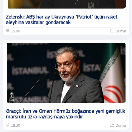
Zelenski: ABŞ hər ay Ukraynaya "Patriot" üçün raket
əleyhinə vasitələr göndərəcək
19:00
Dünya
Əraqçi: İran və Oman Hörmüz boğazında yeni gəmiçilik
marşrutu üzrə razılaşmaya yaxındır
18:30
Dünya