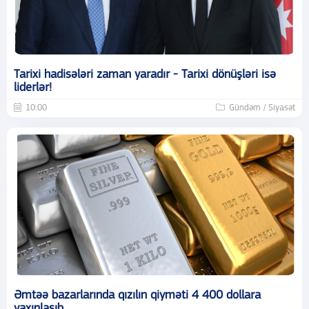
Tarixi hadisələri zaman yaradır - Tarixi dönüşləri isə
liderlər!
10:00
Gündəm / Siyasət
Əmtəə bazarlarında qızılın qiyməti 4 400 dollara
yaxınlaşıb