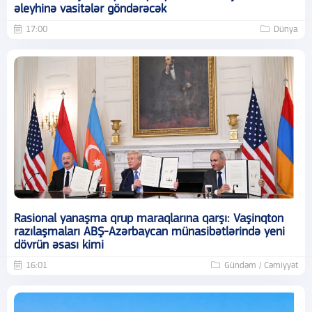
əleyhinə vasitələr göndərəcək
17:00
Dünya
Rasional yanaşma qrup maraqlarına qarşı: Vaşinqton
razılaşmaları ABŞ-Azərbaycan münasibətlərində yeni
dövrün əsası kimi
16:01
Gündəm / Cəmiyyət