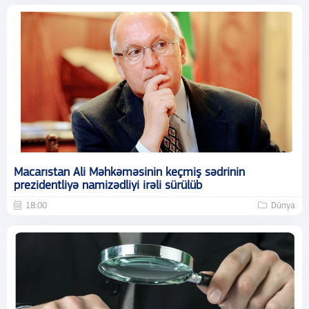
Macarıstan Ali Məhkəməsinin keçmiş sədrinin
prezidentliyə namizədliyi irəli sürülüb
18:00
Dünya