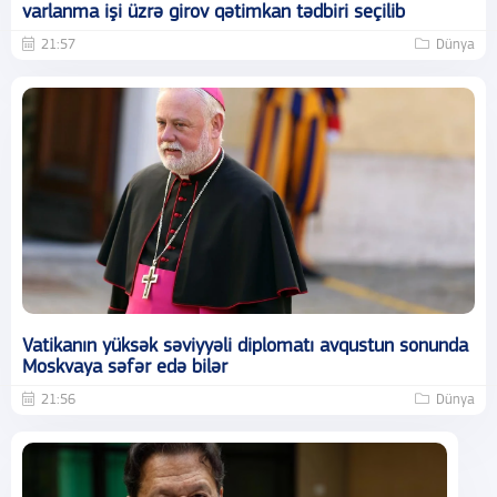
varlanma işi üzrə girov qətimkan tədbiri seçilib
21:57
Dünya
Vatikanın yüksək səviyyəli diplomatı avqustun sonunda
Moskvaya səfər edə bilər
21:56
Dünya