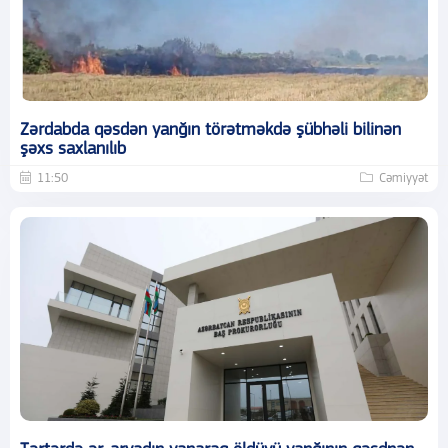
Zərdabda qəsdən yanğın törətməkdə şübhəli bilinən
şəxs saxlanılıb
11:50
Cəmiyyət