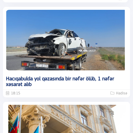
Hacıqabulda yol qəzasında bir nəfər ölüb, 1 nəfər
xəsarət alıb
18:15
Hadisə