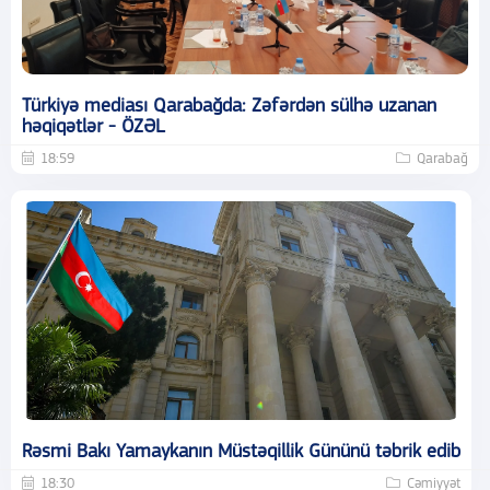
Türkiyə mediası Qarabağda: Zəfərdən sülhə uzanan
həqiqətlər - ÖZƏL
18:59
Qarabağ
Rəsmi Bakı Yamaykanın Müstəqillik Gününü təbrik edib
18:30
Cəmiyyət