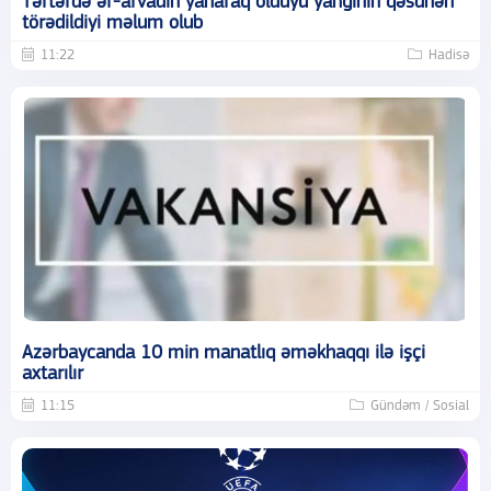
Tərtərdə ər-arvadın yanaraq öldüyü yanğının qəsdnən
törədildiyi məlum olub
11:22
Hadisə
Azərbaycanda 10 min manatlıq əməkhaqqı ilə işçi
axtarılır
11:15
Gündəm / Sosial