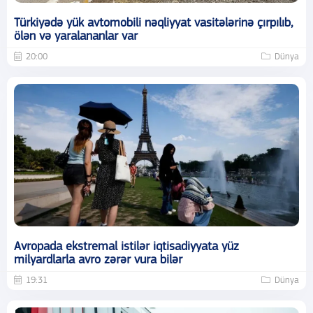
Türkiyədə yük avtomobili nəqliyyat vasitələrinə çırpılıb,
ölən və yaralananlar var
20:00
Dünya
Avropada ekstremal istilər iqtisadiyyata yüz
milyardlarla avro zərər vura bilər
19:31
Dünya