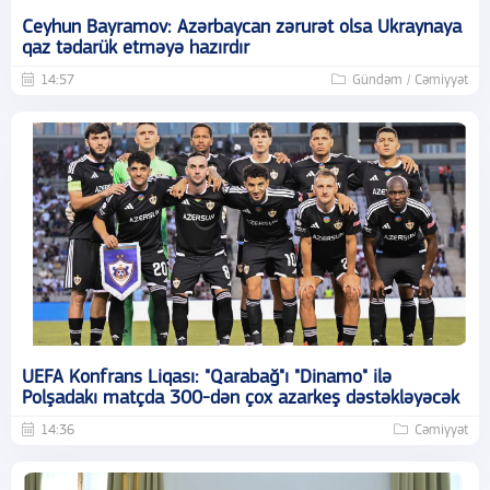
Ceyhun Bayramov: Azərbaycan zərurət olsa Ukraynaya
qaz tədarük etməyə hazırdır
14:57
Gündəm / Cəmiyyət
UEFA Konfrans Liqası: "Qarabağ"ı "Dinamo" ilə
Polşadakı matçda 300-dən çox azarkeş dəstəkləyəcək
14:36
Cəmiyyət