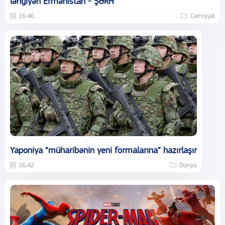
ləngiyən Ermənistan - ŞƏRH
16:46
Cəmiyyət
Yaponiya “müharibənin yeni formalarına” hazırlaşır
16:42
Dünya