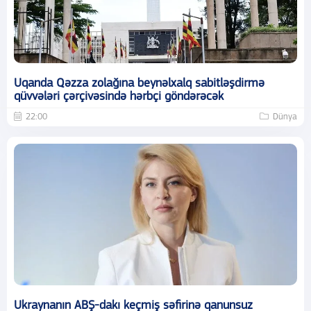
Uqanda Qəzza zolağına beynəlxalq sabitləşdirmə
qüvvələri çərçivəsində hərbçi göndərəcək
22:00
Dünya
Ukraynanın ABŞ-dakı keçmiş səfirinə qanunsuz