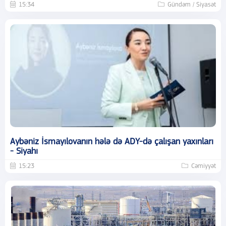
15:34
Gündəm / Siyasət
Aybəniz İsmayılovanın hələ də ADY-də çalışan yaxınları
- Siyahı
15:23
Cəmiyyət