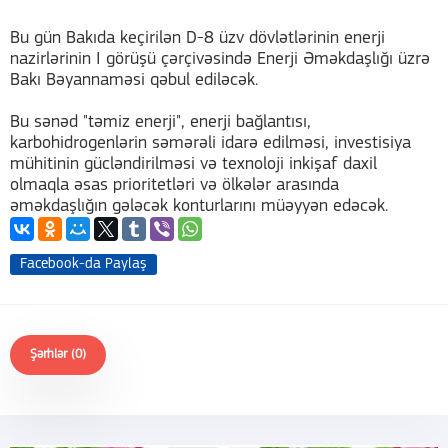
Bu gün Bakıda keçirilən D-8 üzv dövlətlərinin enerji
nazirlərinin I görüşü çərçivəsində Enerji Əməkdaşlığı üzrə
Bakı Bəyannaməsi qəbul ediləcək.
Bu sənəd "təmiz enerji", enerji bağlantısı,
karbohidrogenlərin səmərəli idarə edilməsi, investisiya
mühitinin gücləndirilməsi və texnoloji inkişaf daxil
olmaqla əsas prioritetləri və ölkələr arasında
əməkdaşlığın gələcək konturlarını müəyyən edəcək.
Facebook-da Paylaş
Şərhlər (0)