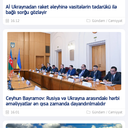
Aİ Ukraynadan raket əleyhinə vasitələrin tədarükü ilə
bağlı sorğu gözləyir
16:12
Gündəm / Cəmiyyət
Ceyhun Bayramov: Rusiya və Ukrayna arasındakı hərbi
əməliyyatlar ən qısa zamanda dayandırılmalıdır
16:01
Gündəm / Cəmiyyət