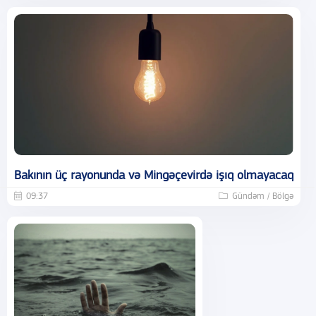
Bakının üç rayonunda və Mingəçevirdə işıq olmayacaq
09:37
Gündəm / Bölgə