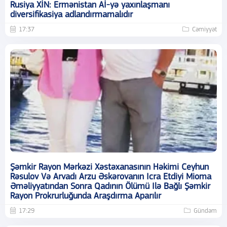
Rusiya XİN: Ermənistan Aİ-yə yaxınlaşmanı
diversifikasiya adlandırmamalıdır
17:37
Cəmiyyət
Şəmkir Rayon Mərkəzi Xəstəxanasının Həkimi Ceyhun
Rəsulov Və Arvadı Arzu Əskərovanın Icra Etdiyi Mioma
Əməliyyatından Sonra Qadının Ölümü Ilə Bağlı Şəmkir
Rayon Prokrurluğunda Araşdırma Aparılır
17:29
Gündəm