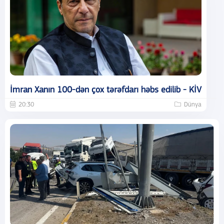
İmran Xanın 100-dən çox tərəfdarı həbs edilib - KİV
20:30
Dünya