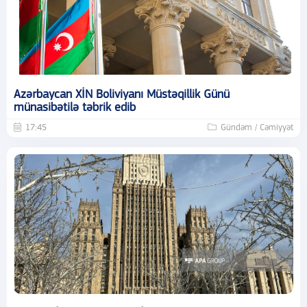
Azərbaycan XİN Boliviyanı Müstəqillik Günü
münasibətilə təbrik edib
17:45
Gündəm / Cəmiyyət