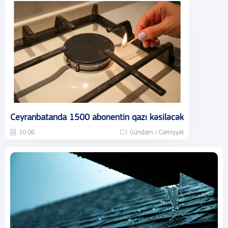
Ceyranbatanda 1500 abonentin qazı kəsiləcək
10:06
Gündəm / Cəmiyyət