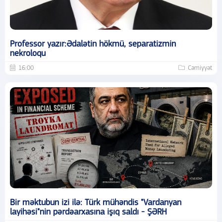
Professor yazır:Ədalətin hökmü, separatizmin
nekroloqu
16:00
Cəmiyyət
Bir məktubun izi ilə: Türk mühəndis "Vardanyan
layihəsi"nin pərdəarxasına işıq saldı - ŞƏRH