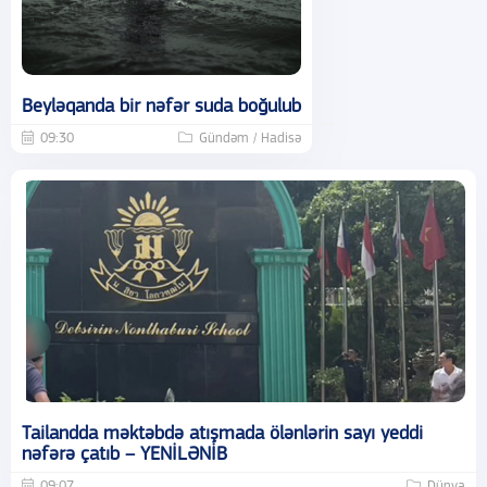
Beyləqanda bir nəfər suda boğulub
09:30
Gündəm / Hadisə
Tailandda məktəbdə atışmada ölənlərin sayı yeddi
nəfərə çatıb – YENİLƏNİB
09:07
Dünya