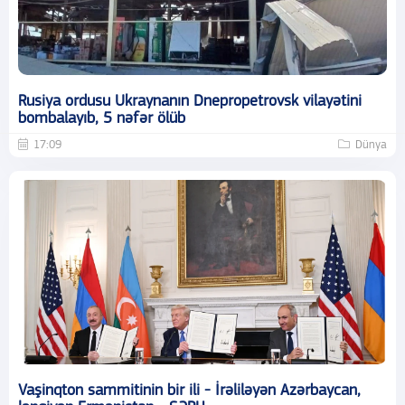
Rusiya ordusu Ukraynanın Dnepropetrovsk vilayətini
bombalayıb, 5 nəfər ölüb
17:09
Dünya
Vaşinqton sammitinin bir ili - İrəliləyən Azərbaycan,