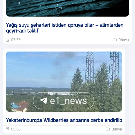
Yağış suyu şəhərləri istidən qoruya bilər – alimlərdən
qeyri-adi təklif
09:59
Dünya
Yekaterinburqda Wildberries anbarına zərbə endirilib
09:56
Dünya