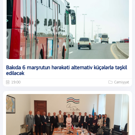
Bakıda 6 marşrutun hərəkəti alternativ küçələrlə təşkil
ediləcək
19:00
Cəmiyyət