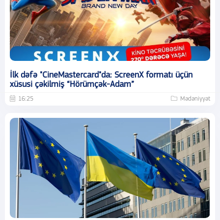
İlk dəfə "CineMastercard"da: ScreenX formatı üçün
xüsusi çəkilmiş “Hörümçək-Adam”
16:25
Mədəniyyət