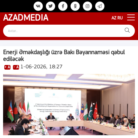
AZAD
MEDIA
AZ
RU
Enerji Əməkdaşlığı üzrə Bakı Bəyannaməsi qəbul
ediləcək
1-06-2026, 18:27
+ A
- A