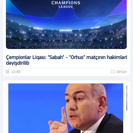
Çempionlar Liqası: "Sabah" - "Orhus" matçının hakimləri
dəyişdirilib
10:49
İdman