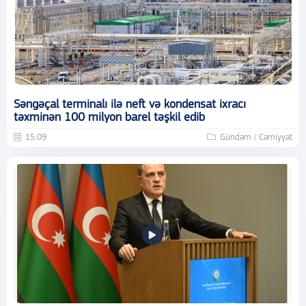
Səngəçal terminalı ilə neft və kondensat ixracı
təxminən 100 milyon barel təşkil edib
15:09
Gündəm / Cəmiyyət