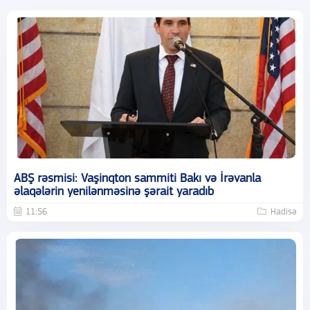
ABŞ rəsmisi: Vaşinqton sammiti Bakı və İrəvanla
əlaqələrin yenilənməsinə şərait yaradıb
11:56
Hadisə