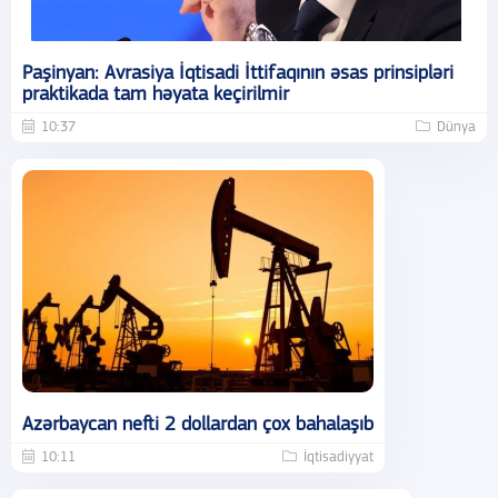
Paşinyan: Avrasiya İqtisadi İttifaqının əsas prinsipləri
praktikada tam həyata keçirilmir
10:37
Dünya
Azərbaycan nefti 2 dollardan çox bahalaşıb
10:11
İqtisadiyyat