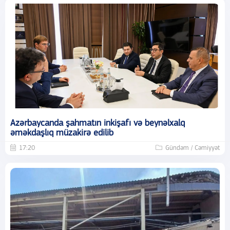
Azərbaycanda şahmatın inkişafı və beynəlxalq
əməkdaşlıq müzakirə edilib
17:20
Gündəm / Cəmiyyət