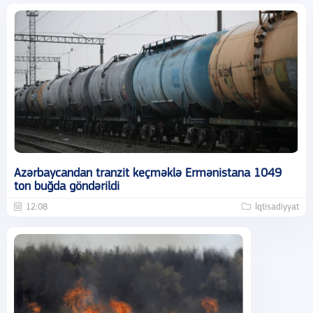
Azərbaycandan tranzit keçməklə Ermənistana 1049
ton buğda göndərildi
12:08
İqtisadiyyat