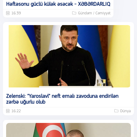
Həftəsonu güclü külək əsəcək - XƏBƏRDARLIQ
16:39
Gündəm / Cəmiyyət
Zelenski: "Yaroslavl" neft emalı zavoduna endirilən
zərbə uğurlu olub
16:22
Dünya