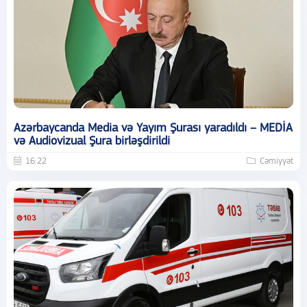
Azərbaycanda Media və Yayım Şurası yaradıldı – MEDİA
və Audiovizual Şura birləşdirildi
16:22
Cəmiyyət