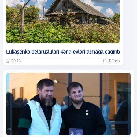
Lukaşenko belarusluları kənd evləri almağa çağırıb
20:16
Dünya