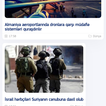
Almaniya aeroportlarında dronlara qarşı müdafiə
sistemləri quraşdırılır
17:58
Dünya
İsrail hərbçiləri Suriyanın cənubuna daxil olub