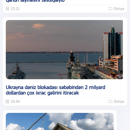
qanun layihəsini təsdiqləyib
22:21
Dünya
Ukrayna dəniz blokadası səbəbindən 2 milyard
dollardan çox ixrac gəlirini itirəcək
20:30
Dünya