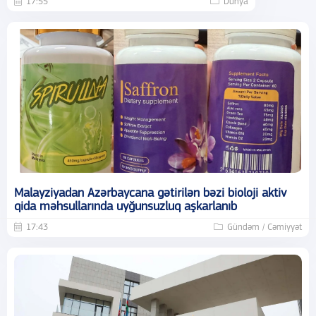
17:55
Dünya
Malayziyadan Azərbaycana gətirilən bəzi bioloji aktiv
qida məhsullarında uyğunsuzluq aşkarlanıb
17:43
Gündəm / Cəmiyyət