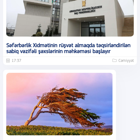
Səfərbərlik Xidmətinin rüşvət almaqda təqsirləndirilən
sabiq vəzifəli şəxslərinin məhkəməsi başlayır
17:37
Cəmiyyət