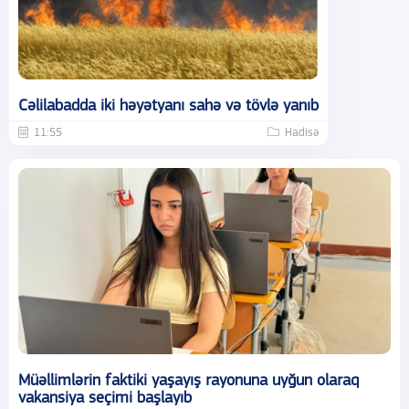
Cəlilabadda iki həyətyanı sahə və tövlə yanıb
11:55
Hadisə
Müəllimlərin faktiki yaşayış rayonuna uyğun olaraq
vakansiya seçimi başlayıb