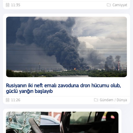
11:35
Cəmiyyət
Rusiyanın iki neft emalı zavoduna dron hücumu olub,
güclü yanğın başlayıb
11:26
Gündəm / Dünya