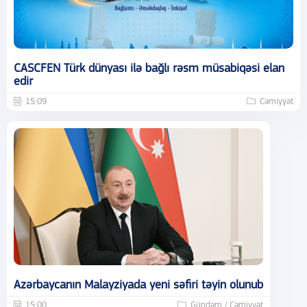
CASCFEN Türk dünyası ilə bağlı rəsm müsabiqəsi elan
edir
15:09
Cəmiyyət
Azərbaycanın Malayziyada yeni səfiri təyin olunub
15:00
Gündəm / Cəmiyyət