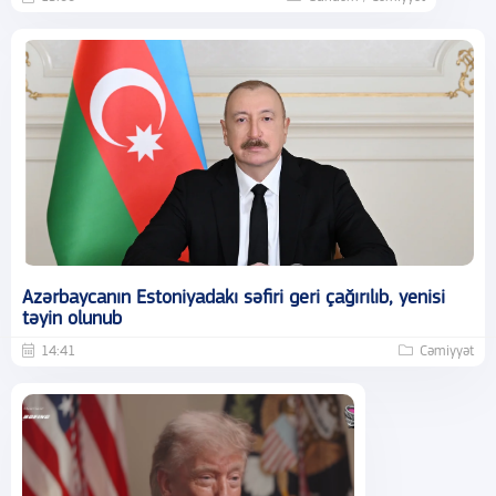
Azərbaycanın Estoniyadakı səfiri geri çağırılıb, yenisi
təyin olunub
14:41
Cəmiyyət