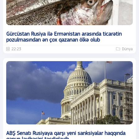
Gürcüstan Rusiya ilə Ermənistan arasında ticarətin
pozulmasından ən çox qazanan ölkə olub
22:23
Dünya
ABŞ Senatı Rusiyaya qarşı yeni sanksiyalar haqqında