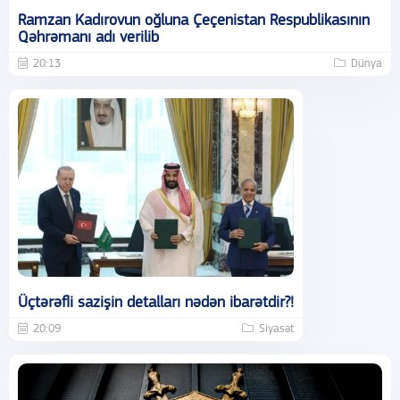
Ramzan Kadırovun oğluna Çeçenistan Respublikasının
Qəhrəmanı adı verilib
20:13
Dünya
Üçtərəfli sazişin detalları nədən ibarətdir?!
20:09
Siyasət