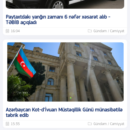
Paytaxtdakı yanğın zamanı 6 nəfər xəsarət alıb -
TƏBİB açıqladı
16:04
Gündəm / Cəmiyyət
Azərbaycan Kot-d'İvuarı Müstəqillik Günü münasibətilə
təbrik edib
15:35
Gündəm / Cəmiyyət