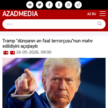
AZAD
MEDIA
AZ
RU
Tramp "dünyanın ən fəal terrorçusu"nun məhv
edildiyini açıqlayıb
16-05-2026, 09:00
+ A
- A