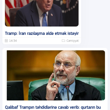
Tramp: İran razılaşma əldə etmək istəyir
14:34
Cəmiyyət
Qalibaf Trampın təhdidlərinə cavab verib: qurtarın bu