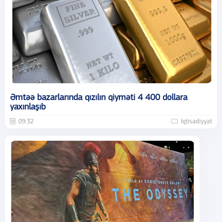
Əmtəə bazarlarında qızılın qiyməti 4 400 dollara
yaxınlaşıb
09:32
İqtisadiyyat