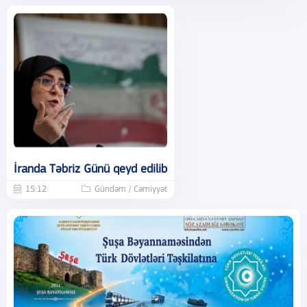
İranda Təbriz Günü qeyd edilib
15:12
Gündəm / Cəmiyyət