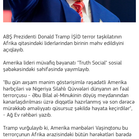
ABŞ Prezidenti Donald Tramp İŞİD terror təşkilatının
Afrika qitəsindəki liderlərindən birinin məhv edildiyini
açıqlayıb.
Amerika lideri müvafiq bəyanatı "Truth Social" sosial
şəbəkəsindəki səhifəsində yayımlayıb.
"Bu gün axşam mənim göstərişimlə rəşadətli Amerika
hərbçiləri və Nigeriya Silahlı Qüvvələri dünyanın ən fəal
terrorçusu - Əbu Bilal əl-Minukinin döyüş meydanından
kənarlaşdırılması üzrə diqqətlə hazırlanmış və son dərəcə
mürəkkəb əməliyyatı qüsursuz şəkildə həyata keçirdilər",
- Ağ Ev rəhbəri yazıb.
Tramp vurğulayıb ki, Amerika mənbələri Vaşinqtonu bu
terrorçunun Afrika ərazisindəki bütün hərəkətləri barədə