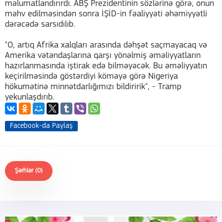
məlumatlandırırdı. ABŞ Prezidentinin sözlərinə görə, onun
məhv edilməsindən sonra İŞİD-in fəaliyyəti əhəmiyyətli
dərəcədə sarsıdılıb.
"O, artıq Afrika xalqları arasında dəhşət saçmayacaq və
Amerika vətəndaşlarına qarşı yönəlmiş əməliyyatların
hazırlanmasında iştirak edə bilməyəcək. Bu əməliyyatın
keçirilməsində göstərdiyi köməyə görə Nigeriya
hökumətinə minnətdarlığımızı bildiririk", - Tramp
yekunlaşdırıb.
Facebook-da Paylaş
Şərhlər (0)