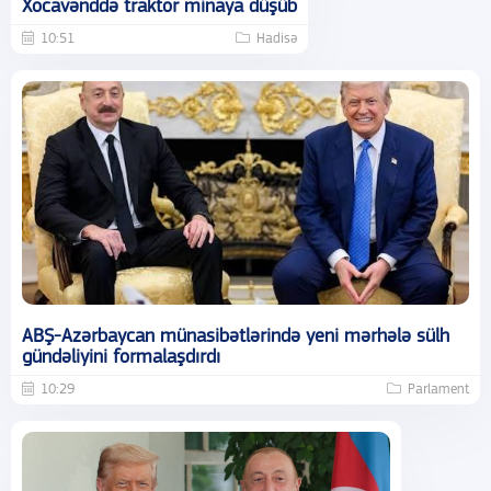
Xocavənddə traktor minaya düşüb
10:51
Hadisə
ABŞ-Azərbaycan münasibətlərində yeni mərhələ sülh
gündəliyini formalaşdırdı
10:29
Parlament