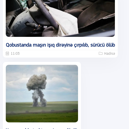
Qobustanda maşın işıq dirəyinə çırpılıb, sürücü ölüb
11:03
Hadisə