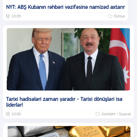
NYT: ABŞ Kubanın rəhbəri vəzifəsinə namizəd axtarır
10:09
Dünya
Tarixi hadisələri zaman yaradır - Tarixi dönüşləri isə
liderlər!
10:00
Gündəm / Siyasət