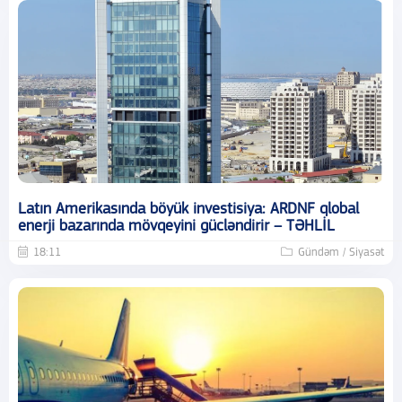
Latın Amerikasında böyük investisiya: ARDNF qlobal
enerji bazarında mövqeyini gücləndirir – TƏHLİL
18:11
Gündəm / Siyasət