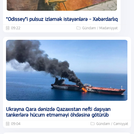
“Odissey”i pulsuz izləmək istəyənlərə - Xəbərdarlıq
09:22
Gündəm / Mədəniyyət
Ukrayna Qara dənizdə Qazaxıstan nefti daşıyan
tankerlərə hücum etməməyi öhdəsinə götürüb
09:04
Gündəm / Cəmiyyət