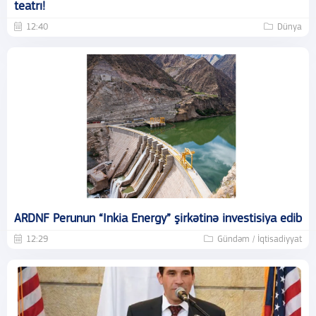
teatrı!
12:40
Dünya
ARDNF Perunun “Inkia Energy” şirkətinə investisiya edib
12:29
Gündəm / İqtisadiyyat