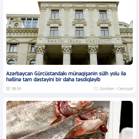
Azərbaycan Gürcüstandakı münaqişənin sülh yolu ilə
həllinə tam dəstəyini bir daha təsdiqləyib
08:59
Gündəm / Cəmiyyət