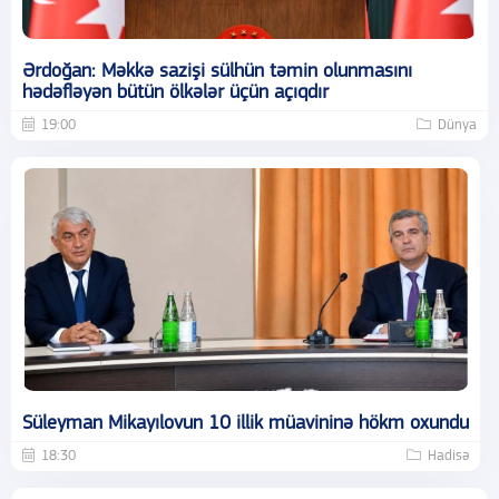
Ərdoğan: Məkkə sazişi sülhün təmin olunmasını
hədəfləyən bütün ölkələr üçün açıqdır
19:00
Dünya
Süleyman Mikayılovun 10 illik müavininə hökm oxundu
18:30
Hadisə