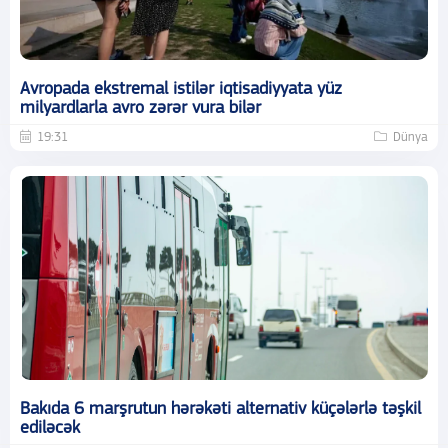
Avropada ekstremal istilər iqtisadiyyata yüz
milyardlarla avro zərər vura bilər
19:31
Dünya
Bakıda 6 marşrutun hərəkəti alternativ küçələrlə təşkil
ediləcək