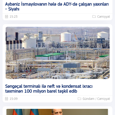
Aybəniz İsmayılovanın hələ də ADY-də çalışan yaxınları
- Siyahı
15:23
Cəmiyyət
Səngəçal terminalı ilə neft və kondensat ixracı
təxminən 100 milyon barel təşkil edib
15:09
Gündəm / Cəmiyyət