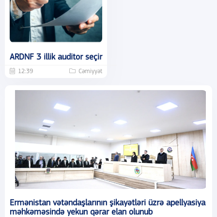
ARDNF 3 illik auditor seçir
12:39
Cəmiyyət
Ermənistan vətəndaşlarının şikayətləri üzrə apellyasiya
məhkəməsində yekun qərar elan olunub