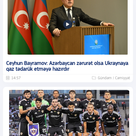
Ceyhun Bayramov: Azərbaycan zərurət olsa Ukraynaya
qaz tədarük etməyə hazırdır
14:57
Gündəm / Cəmiyyət