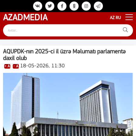
AZAD
MEDIA
AZ
RU
AQUPDK-nın 2025-ci il üzrə Məlumatı parlamentə
daxil olub
18-05-2026, 11:30
+ A
- A