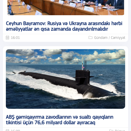
Ceyhun Bayramov: Rusiya və Ukrayna arasındakı hərbi
əməliyyatlar ən qısa zamanda dayandırılmalıdır
16:01
Gündəm / Cəmiyyət
ABŞ gəmiqayırma zavodlarının və sualtı qayıqların
tikintisi üçün 76,6 milyard dollar ayıracaq