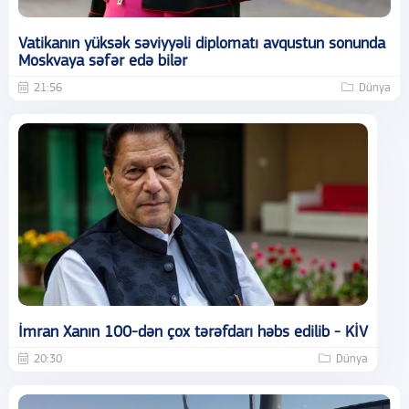
Vatikanın yüksək səviyyəli diplomatı avqustun sonunda
Moskvaya səfər edə bilər
21:56
Dünya
İmran Xanın 100-dən çox tərəfdarı həbs edilib - KİV
20:30
Dünya