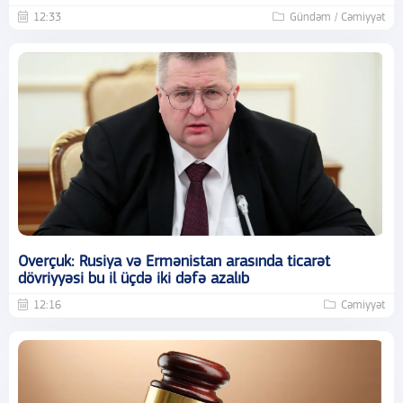
12:33
Gündəm / Cəmiyyət
Overçuk: Rusiya və Ermənistan arasında ticarət
dövriyyəsi bu il üçdə iki dəfə azalıb
12:16
Cəmiyyət