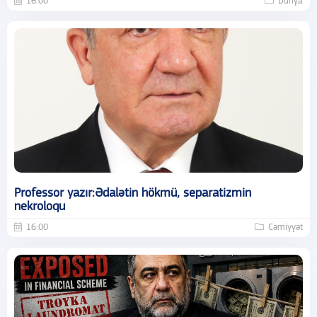
16:00
Dünya
Professor yazır:Ədalətin hökmü, separatizmin
nekroloqu
16:00
Cəmiyyət