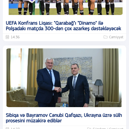
UEFA Konfrans Liqası: "Qarabağ"ı "Dinamo" ilə
Polşadakı matçda 300-dən çox azarkeş dəstəkləyəcək
14:36
Cəmiyyət
Sibiqa və Bayramov Cənubi Qafqazı, Ukrayna üzrə sülh
prosesini müzakirə ediblər