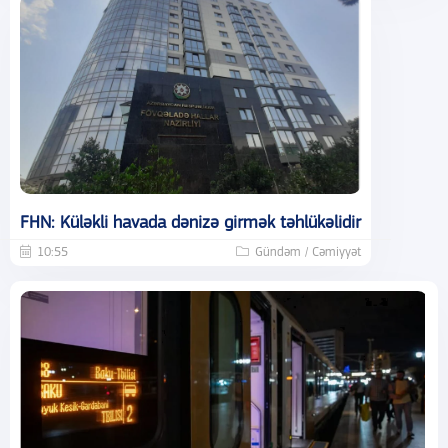
FHN: Küləkli havada dənizə girmək təhlükəlidir
10:55
Gündəm / Cəmiyyət