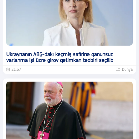
Ukraynanın ABŞ-dakı keçmiş səfirinə qanunsuz
varlanma işi üzrə girov qətimkan tədbiri seçilib
21:57
Dünya