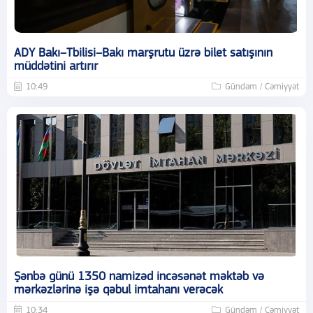
ADY Bakı–Tbilisi–Bakı marşrutu üzrə bilet satışının
müddətini artırır
10:49
Gündəm / Cəmiyyət
Şənbə günü 1350 namizəd incəsənət məktəb və
mərkəzlərinə işə qəbul imtahanı verəcək
10:34
Gündəm / Cəmiyyət