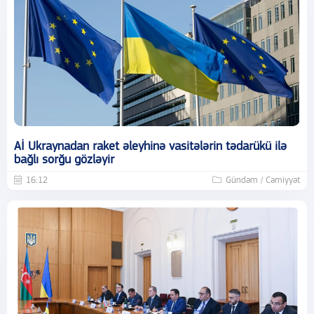
Aİ Ukraynadan raket əleyhinə vasitələrin tədarükü ilə
bağlı sorğu gözləyir
16:12
Gündəm / Cəmiyyət