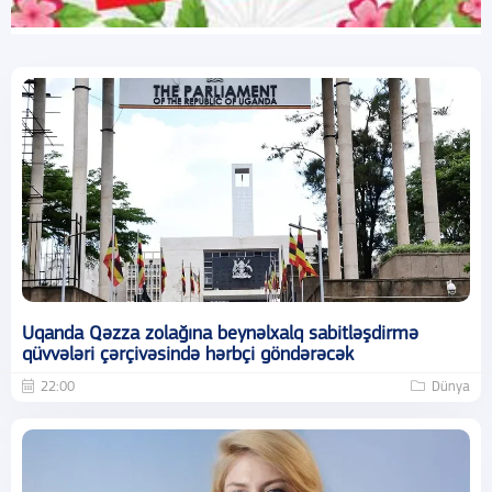
Uqanda Qəzza zolağına beynəlxalq sabitləşdirmə
qüvvələri çərçivəsində hərbçi göndərəcək
22:00
Dünya