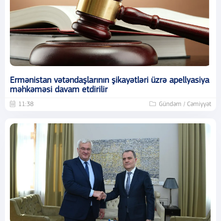
Ermənistan vətəndaşlarının şikayətləri üzrə apellyasiya
məhkəməsi davam etdirilir
11:38
Gündəm / Cəmiyyət