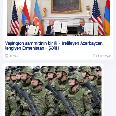
Vaşinqton sammitinin bir ili - İrəliləyən Azərbaycan,
ləngiyən Ermənistan - ŞƏRH
16:46
Cəmiyyət