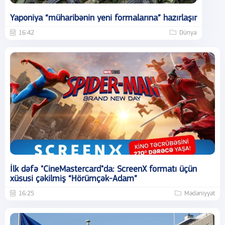
Yaponiya “müharibənin yeni formalarına” hazırlaşır
16:42
Dünya
İlk dəfə "CineMastercard"da: ScreenX formatı üçün
xüsusi çəkilmiş “Hörümçək-Adam”
16:25
Mədəniyyət