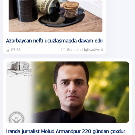
Azərbaycan nefti ucuzlaşmaqda davam edir
09:58
Gündəm / İqtisadiyyat
İranda jurnalist Molud Armandpur 220 gündən çoxdur