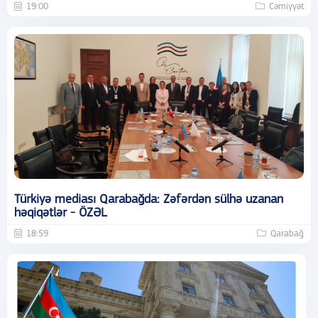
19:00
Cəmiyyət
Türkiyə mediası Qarabağda: Zəfərdən sülhə uzanan
həqiqətlər - ÖZƏL
18:59
Qarabağ