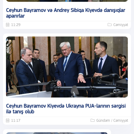
Ceyhun Bayramov və Andrey Sibiqa Kiyevdə danışıqlar
aparırlar
11:29
Cəmiyyət
Ceyhun Bayramov Kiyevdə Ukrayna PUA-larının sərgisi
ilə tanış olub
11:17
Gündəm / Cəmiyyət