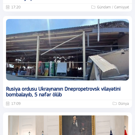
17:20
Gündəm / Cəmiyyət
Rusiya ordusu Ukraynanın Dnepropetrovsk vilayətini
bombalayıb, 5 nəfər ölüb
17:09
Dünya