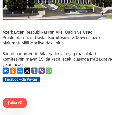
Azərbaycan Respublikasının Ailə, Qadın və Uşaq
Problemləri üzrə Dövlət Komitəsinin 2025-ci il üzrə
Məlumatı Milli Məclisə daxil olub.
Sənəd parlamentin Ailə, qadın və uşaq məsələləri
komitəsinin mayın 19-da keçiriləcək iclasında müzakirəyə
çıxarılacaq.
Facebook-da Paylaş
Şərhlər (0)