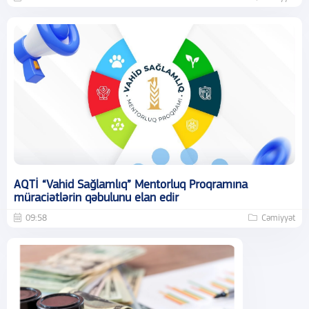
AQTİ “Vahid Sağlamlıq” Mentorluq Proqramına
müraciətlərin qəbulunu elan edir
09:58
Cəmiyyət