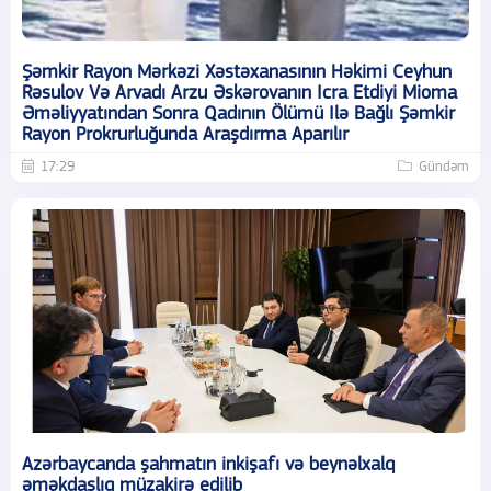
Şəmkir Rayon Mərkəzi Xəstəxanasının Həkimi Ceyhun
Rəsulov Və Arvadı Arzu Əskərovanın Icra Etdiyi Mioma
Əməliyyatından Sonra Qadının Ölümü Ilə Bağlı Şəmkir
Rayon Prokrurluğunda Araşdırma Aparılır
17:29
Gündəm
Azərbaycanda şahmatın inkişafı və beynəlxalq
əməkdaşlıq müzakirə edilib