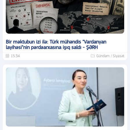
Bir məktubun izi ilə: Türk mühəndis "Vardanyan
layihəsi"nin pərdəarxasına işıq saldı - ŞƏRH
15:34
Gündəm / Siyasət