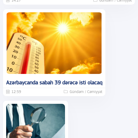
14:27
Gündəm / Cəmiyyət
Azərbaycanda sabah 39 dərəcə isti olacaq
12:59
Gündəm / Cəmiyyət