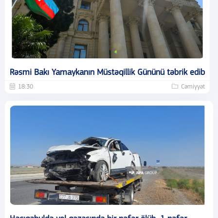
Rəsmi Bakı Yamaykanın Müstəqillik Gününü təbrik edib
18:30
Cəmiyyət