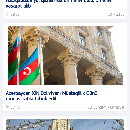
Hacıqabulda yol qəzasında bir nəfər ölüb, 1 nəfər
xəsarət alıb
18:15
Hadisə
Azərbaycan XİN Boliviyanı Müstəqillik Günü
münasibətilə təbrik edib
17:45
Gündəm / Cəmiyyət