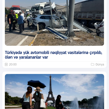
Türkiyədə yük avtomobili nəqliyyat vasitələrinə çırpılıb,
ölən və yaralananlar var
20:00
Dünya