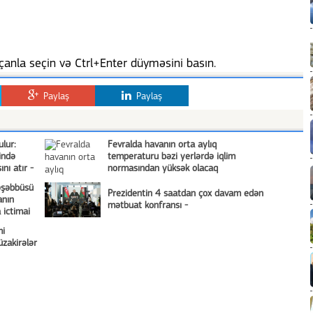
anla seçin və Ctrl+Enter düyməsini basın.
Paylaş
Paylaş
ulur:
Fevralda havanın orta aylıq
ində
temperaturu bəzi yerlərdə iqlim
nı atır -
normasından yüksək olacaq
əşəbbüsü
Prezidentin 4 saatdan çox davam edən
anın
mətbuat konfransı -
 ictimai
mi
zakirələr