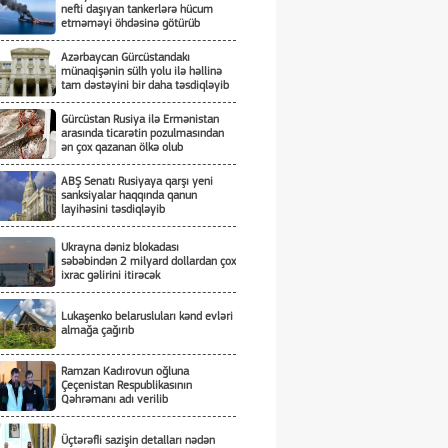
nefti daşıyan tankerlərə hücum
etməməyi öhdəsinə götürüb
Azərbaycan Gürcüstandakı
münaqişənin sülh yolu ilə həllinə
tam dəstəyini bir daha təsdiqləyib
Gürcüstan Rusiya ilə Ermənistan
arasında ticarətin pozulmasından
ən çox qazanan ölkə olub
ABŞ Senatı Rusiyaya qarşı yeni
sanksiyalar haqqında qanun
layihəsini təsdiqləyib
Ukrayna dəniz blokadası
səbəbindən 2 milyard dollardan çox
ixrac gəlirini itirəcək
Lukaşenko belarusluları kənd evləri
almağa çağırıb
Ramzan Kadırovun oğluna
Çeçenistan Respublikasının
Qəhrəmanı adı verilib
Üçtərəfli sazişin detalları nədən