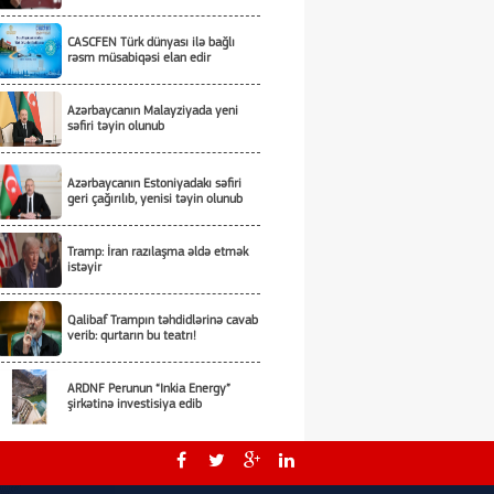
CASCFEN Türk dünyası ilə bağlı
rəsm müsabiqəsi elan edir
Azərbaycanın Malayziyada yeni
səfiri təyin olunub
Azərbaycanın Estoniyadakı səfiri
geri çağırılıb, yenisi təyin olunub
Tramp: İran razılaşma əldə etmək
istəyir
Qalibaf Trampın təhdidlərinə cavab
verib: qurtarın bu teatrı!
ARDNF Perunun “Inkia Energy”
şirkətinə investisiya edib
ABŞ rəsmisi: Vaşinqton sammiti
Bakı və İrəvanla əlaqələrin
yenilənməsinə şərait yaradıb