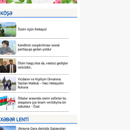
KÖŞƏ
Özüm üçün (hekayə)
Kəndlinin sıxışdırılması sosial
partlayışa gedən yoldur
Ölüm haqq olsa da, vaxtsız gedişlər
üzücüdür...
Vicdanın və Kişiliyin Ünvanına
Yazılan Məktub – Hacı Hekayətin
Ruhuna
Ölkələr arasında rəsmi səfərlər bu
əlaqələrə çox önəm verildiyinə bir
sübutdur - Özəl
XƏBƏR LENTİ
Ukrayna Qara dənizdə Qazaxıstan