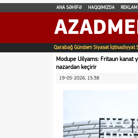
ANA SƏHİFƏ
HAQQIMIZDA
REKLAM
AZADME
Qarabağ
Gündəm
Siyasət
İqtisadiyyat
Modupe Uilyams: Fritaun kanat yo
nəzərdən keçirir
19-05-2026, 15:38