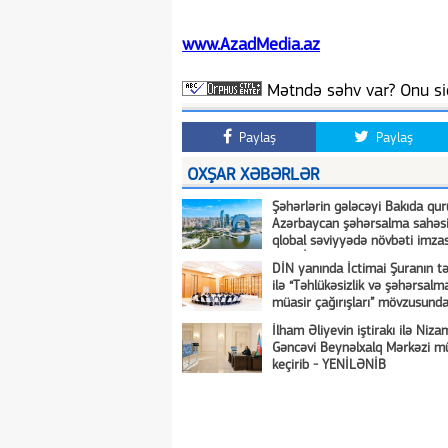
www.AzadMedia.az
Mətndə səhv var? Onu siç
Paylaş
Paylaş
OXŞAR XƏBƏRLƏR
Şəhərlərin gələcəyi Bakıda qur
Azərbaycan şəhərsalma sahəs
qlobal səviyyədə növbəti imzası
TƏHLİL
DİN yanında İctimai Şuranın t
ilə “Təhlükəsizlik və şəhərsalm
müasir çağırışları” mövzusunda
müzakirə keçirilmişdir
İlham Əliyevin iştirakı ilə Niza
Gəncəvi Beynəlxalq Mərkəzi mü
keçirib - YENİLƏNİB