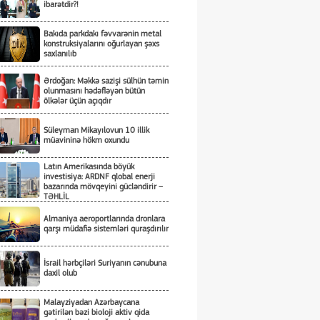
ibarətdir?!
Bakıda parkdakı fəvvarənin metal
konstruksiyalarını oğurlayan şəxs
saxlanılıb
Ərdoğan: Məkkə sazişi sülhün təmin
olunmasını hədəfləyən bütün
ölkələr üçün açıqdır
Süleyman Mikayılovun 10 illik
müavininə hökm oxundu
Latın Amerikasında böyük
investisiya: ARDNF qlobal enerji
bazarında mövqeyini gücləndirir –
TƏHLİL
Almaniya aeroportlarında dronlara
qarşı müdafiə sistemləri quraşdırılır
İsrail hərbçiləri Suriyanın cənubuna
daxil olub
Malayziyadan Azərbaycana
gətirilən bəzi bioloji aktiv qida