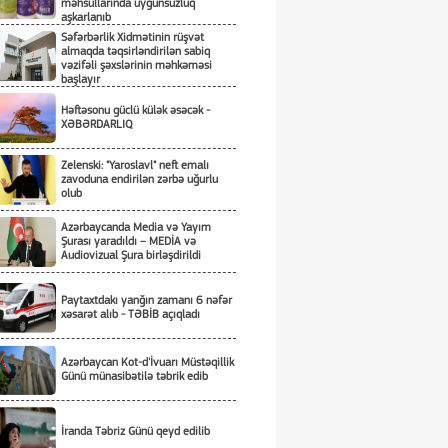
məhsullarında uyğunsuzluq
aşkarlanıb
Səfərbərlik Xidmətinin rüşvət
almaqda təqsirləndirilən sabiq
vəzifəli şəxslərinin məhkəməsi
başlayır
Həftəsonu güclü külək əsəcək -
XƏBƏRDARLIQ
Zelenski: "Yaroslavl" neft emalı
zavoduna endirilən zərbə uğurlu
olub
Azərbaycanda Media və Yayım
Şurası yaradıldı – MEDİA və
Audiovizual Şura birləşdirildi
Paytaxtdakı yanğın zamanı 6 nəfər
xəsarət alıb - TƏBİB açıqladı
Azərbaycan Kot-d'İvuarı Müstəqillik
Günü münasibətilə təbrik edib
İranda Təbriz Günü qeyd edilib