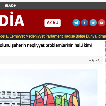
ƏLAQƏ
DIA
AZ
RU
Sosial
Cəmiyyət
Mədəniyyət
Parlament
Hadisə
Bölgə
Dünya
İdma
lunu şəhərin nəqliyyat problemlərinin həlli kimi
+ A
- A