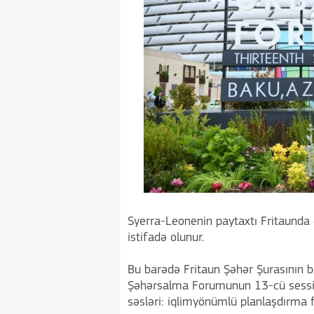
Syerra-Leonenin paytaxtı Fritaunda 
istifadə olunur.
Bu barədə Fritaun Şəhər Şurasının
Şəhərsalma Forumunun 13-cü sessiya
səsləri: iqlimyönümlü planlaşdırma f