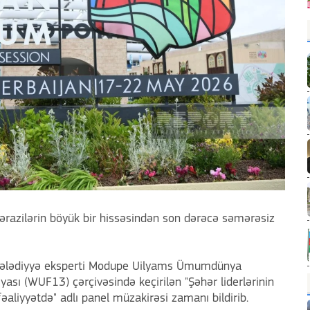
ərazilərin böyük bir hissəsindən son dərəcə səmərəsiz
 bələdiyyə eksperti Modupe Uilyams Ümumdünya
sı (WUF13) çərçivəsində keçirilən "Şəhər liderlərinin
əaliyyətdə" adlı panel müzakirəsi zamanı bildirib.