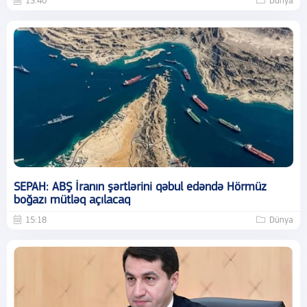
15:40
Dünya
SEPAH: ABŞ İranın şərtlərini qəbul edəndə Hörmüz
boğazı mütləq açılacaq
15:18
Dünya