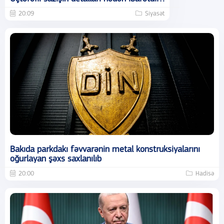
20:09
Siyasət
Bakıda parkdakı fəvvarənin metal konstruksiyalarını
oğurlayan şəxs saxlanılıb
20:00
Hadisə