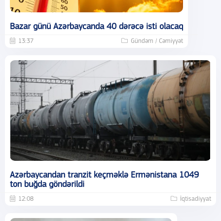
Bazar günü Azərbaycanda 40 dərəcə isti olacaq
13:37
Gündəm / Cəmiyyət
Azərbaycandan tranzit keçməklə Ermənistana 1049
ton buğda göndərildi
12:08
İqtisadiyyat