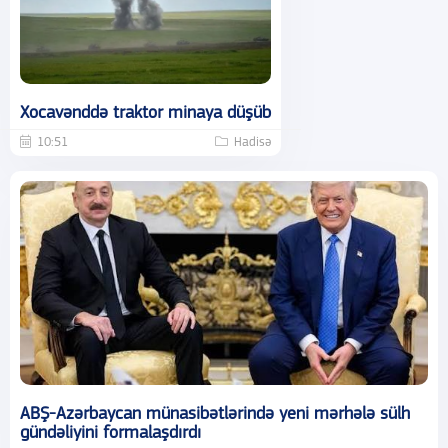
Xocavənddə traktor minaya düşüb
10:51
Hadisə
ABŞ-Azərbaycan münasibətlərində yeni mərhələ sülh
gündəliyini formalaşdırdı