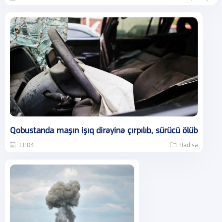
Qobustanda maşın işıq dirəyinə çırpılıb, sürücü ölüb
11:03
Hadisə