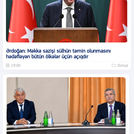
Ərdoğan: Məkkə sazişi sülhün təmin olunmasını
hədəfləyən bütün ölkələr üçün açıqdır
19:00
Dünya