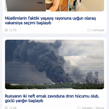
Müəllimlərin faktiki yaşayış rayonuna uyğun olaraq
vakansiya seçimi başlayıb
11:35
Cəmiyyət
Rusiyanın iki neft emalı zavoduna dron hücumu olub,
güclü yanğın başlayıb
11:26
Gündəm / Dünya