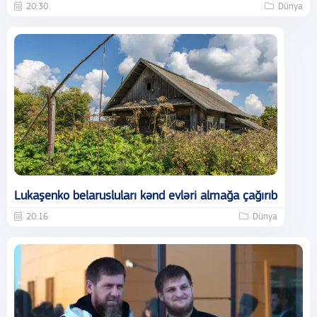
20:30
Dünya
Lukaşenko belarusluları kənd evləri almağa çağırıb
20:16
Dünya