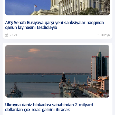
ABŞ Senatı Rusiyaya qarşı yeni sanksiyalar haqqında
qanun layihəsini təsdiqləyib
22:21
Dünya
Ukrayna dəniz blokadası səbəbindən 2 milyard
dollardan çox ixrac gəlirini itirəcək