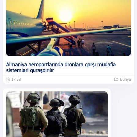
Almaniya aeroportlarında dronlara qarşı müdafiə
sistemləri quraşdırılır
17:58
Dünya