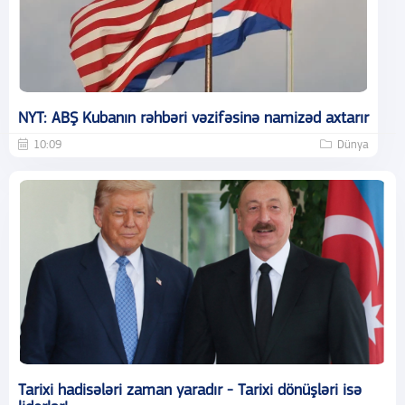
NYT: ABŞ Kubanın rəhbəri vəzifəsinə namizəd axtarır
10:09
Dünya
Tarixi hadisələri zaman yaradır - Tarixi dönüşləri isə