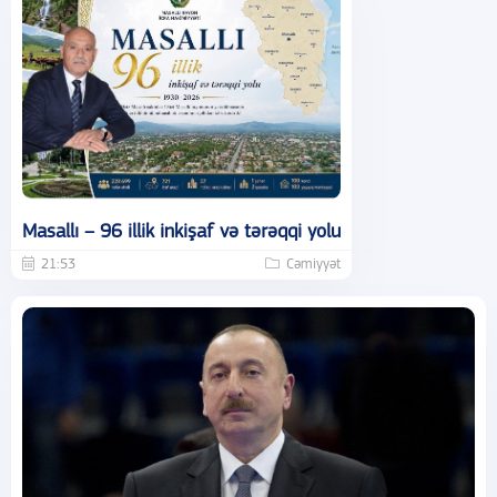
Masallı – 96 illik inkişaf və tərəqqi yolu
21:53
Cəmiyyət