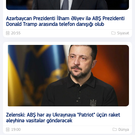
Azərbaycan Prezidenti İlham Əliyev ilə ABŞ Prezidenti
Donald Tramp arasında telefon danışığı olub
20:55
Siyasət
Zelenski: ABŞ hər ay Ukraynaya "Patriot" üçün raket
əleyhinə vasitələr göndərəcək
19:00
Dünya