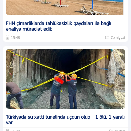
FHN çimərliklərdə təhlükəsizlik qaydaları ilə bağlı
əhaliyə müraciət edib
15:46
Cəmiyyət
Türkiyədə su xətti tunelində uçqun olub - 1 ölü, 1 yaralı
var