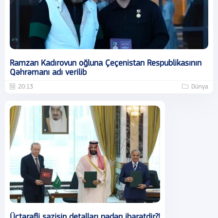
Ramzan Kadırovun oğluna Çeçenistan Respublikasının
Qəhrəmanı adı verilib
20:13
Dünya
Üçtərəfli sazişin detalları nədən ibarətdir?!