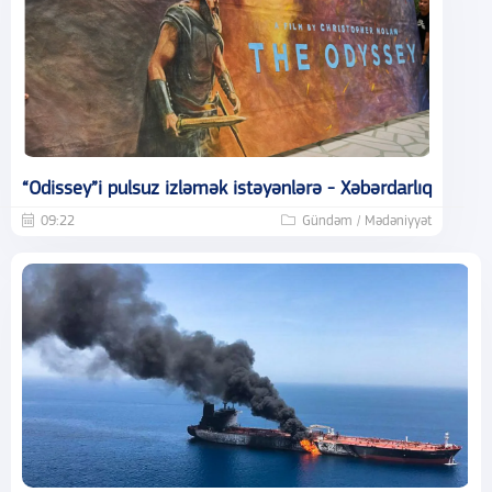
“Odissey”i pulsuz izləmək istəyənlərə - Xəbərdarlıq
09:22
Gündəm / Mədəniyyət