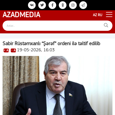
AZAD
MEDIA
AZ
RU
Sabir Rüstəmxanlı “Şərəf” ordeni ilə təltif edilib
19-05-2026, 16:03
+ A
- A