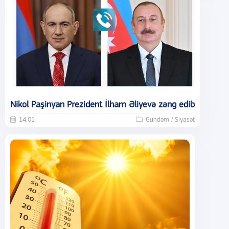
Nikol Paşinyan Prezident İlham Əliyevə zəng edib
14:01
Gündəm / Siyasət