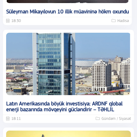
Süleyman Mikayılovun 10 illik müavininə hökm oxundu
18:30
Hadisə
Latın Amerikasında böyük investisiya: ARDNF qlobal
enerji bazarında mövqeyini gücləndirir – TƏHLİL
18:11
Gündəm / Siyasət