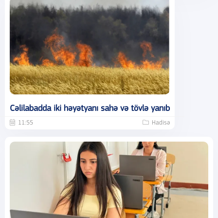
Cəlilabadda iki həyətyanı sahə və tövlə yanıb
11:55
Hadisə