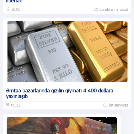
liderlər!
10:00
Gündəm / Siyasət
Əmtəə bazarlarında qızılın qiyməti 4 400 dollara
yaxınlaşıb
09:32
İqtisadiyyat