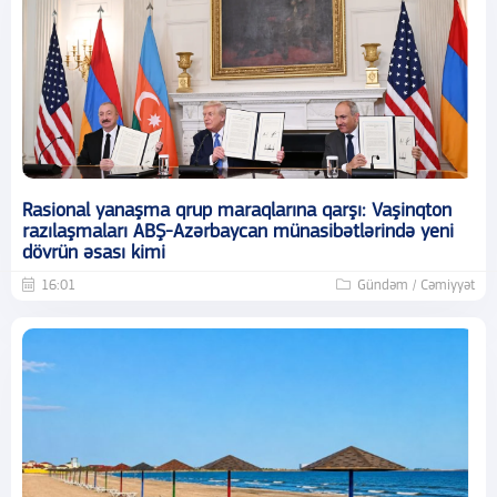
Rasional yanaşma qrup maraqlarına qarşı: Vaşinqton
razılaşmaları ABŞ-Azərbaycan münasibətlərində yeni
dövrün əsası kimi
16:01
Gündəm / Cəmiyyət