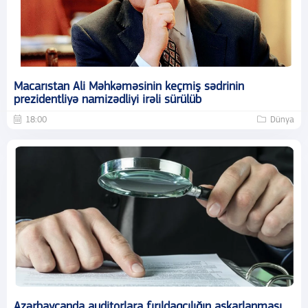
Macarıstan Ali Məhkəməsinin keçmiş sədrinin
prezidentliyə namizədliyi irəli sürülüb
18:00
Dünya
Azərbaycanda auditorlara fırıldaqçılığın aşkarlanması