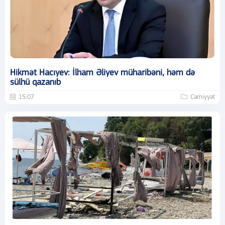
Hikmət Hacıyev: İlham Əliyev müharibəni, həm də
sülhü qazanıb
15:07
Cəmiyyət