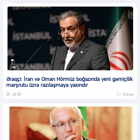
Əraqçi: İran və Oman Hörmüz boğazında yeni gəmiçilik
marşrutu üzrə razılaşmaya yaxındır
18:30
Dünya