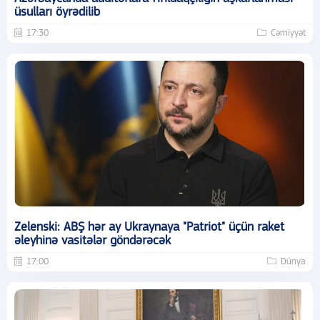
üsulları öyrədilib
17:30
Cəmiyyət
Zelenski: ABŞ hər ay Ukraynaya "Patriot" üçün raket
əleyhinə vasitələr göndərəcək
17:00
Dünya