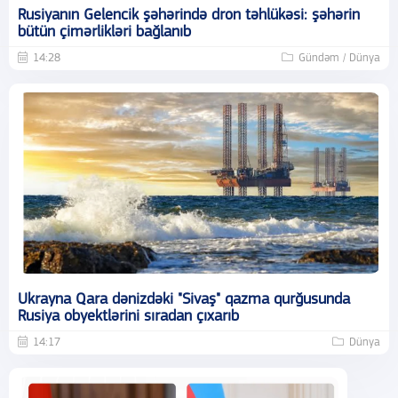
Rusiyanın Gelencik şəhərində dron təhlükəsi: şəhərin
bütün çimərlikləri bağlanıb
14:28
Gündəm / Dünya
Ukrayna Qara dənizdəki "Sivaş" qazma qurğusunda
Rusiya obyektlərini sıradan çıxarıb
14:17
Dünya