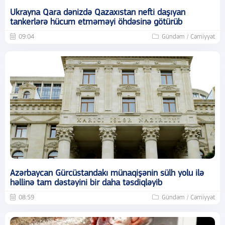
Ukrayna Qara dənizdə Qazaxıstan nefti daşıyan
tankerlərə hücum etməməyi öhdəsinə götürüb
09:04
Gündəm / Cəmiyyət
Azərbaycan Gürcüstandakı münaqişənin sülh yolu ilə
həllinə tam dəstəyini bir daha təsdiqləyib
08:59
Gündəm / Cəmiyyət