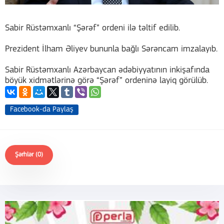
Sabir Rüstəmxanlı “Şərəf” ordeni ilə təltif edilib.
Prezident İlham Əliyev bununla bağlı Sərəncam imzalayıb.
Sabir Rüstəmxanlı Azərbaycan ədəbiyyatının inkişafında
böyük xidmətlərinə görə “Şərəf” ordeninə layiq görülüb.
Facebook-da Paylaş
Şərhlər (0)