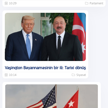
10:29
Parlament
Vaşinqton Bəyannaməsinin bir ili: Tarixi dönüş
10:14
Siyasət