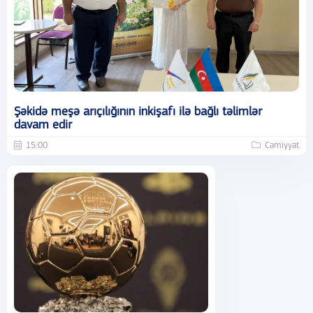
Şəkidə meşə arıçılığının inkişafı ilə bağlı təlimlər
davam edir
15:00
Cəmiyyət