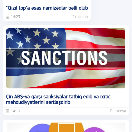
“Qızıl top”a əsas namizədlər bəlli olub
14:23
İdman
Çin ABŞ-yə qarşı sanksiyalar tətbiq edib və ixrac
məhdudiyyətlərini sərtləşdirib
14:13
Dünya