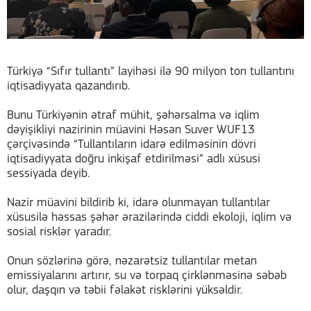
Türkiyə “Sıfır tullantı” layihəsi ilə 90 milyon ton tullantını
iqtisadiyyata qazandırıb.
Bunu Türkiyənin ətraf mühit, şəhərsalma və iqlim
dəyişikliyi nazirinin müavini Həsən Suver WUF13
çərçivəsində “Tullantıların idarə edilməsinin dövri
iqtisadiyyata doğru inkişaf etdirilməsi” adlı xüsusi
sessiyada deyib.
Nazir müavini bildirib ki, idarə olunmayan tullantılar
xüsusilə həssas şəhər ərazilərində ciddi ekoloji, iqlim və
sosial risklər yaradır.
Onun sözlərinə görə, nəzarətsiz tullantılar metan
emissiyalarını artırır, su və torpaq çirklənməsinə səbəb
olur, daşqın və təbii fəlakət risklərini yüksəldir.