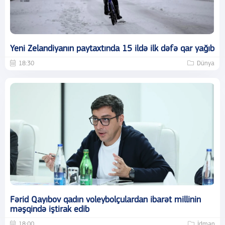
Yeni Zelandiyanın paytaxtında 15 ildə ilk dəfə qar yağıb
18:30
Dünya
Fərid Qayıbov qadın voleybolçulardan ibarət millinin
məşqində iştirak edib
18:00
İdman