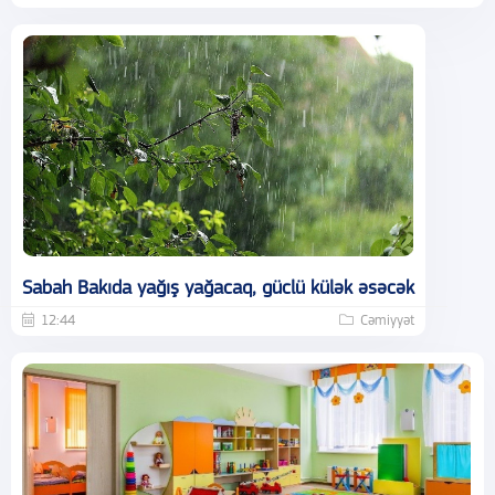
Sabah Bakıda yağış yağacaq, güclü külək əsəcək
12:44
Cəmiyyət