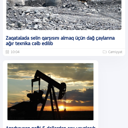
Zaqatalada selin qarşısını almaq üçün dağ çaylarına
ağır texnika cəlb edilib
10:04
Cəmiyyət