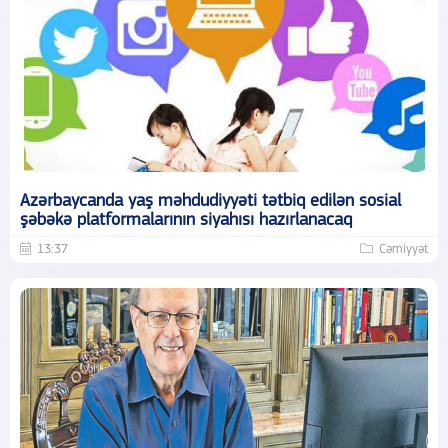
Azərbaycanda yaş məhdudiyyəti tətbiq edilən sosial
şəbəkə platformalarının siyahısı hazırlanacaq
13:37
Cəmiyyət