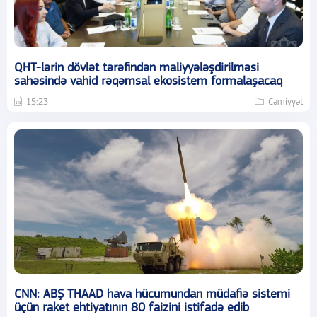
QHT-lərin dövlət tərəfindən maliyyələşdirilməsi
sahəsində vahid rəqəmsal ekosistem formalaşacaq
15:23
Cəmiyyət
CNN: ABŞ THAAD hava hücumundan müdafiə sistemi
üçün raket ehtiyatının 80 faizini istifadə edib