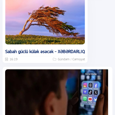
Sabah güclü külək əsəcək - XƏBƏRDARLIQ
16:19
Gündəm / Cəmiyyət