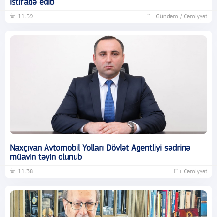
istifadə edib
11:59
Gündəm / Cəmiyyət
Naxçıvan Avtomobil Yolları Dövlət Agentliyi sədrinə
müavin təyin olunub
11:38
Cəmiyyət