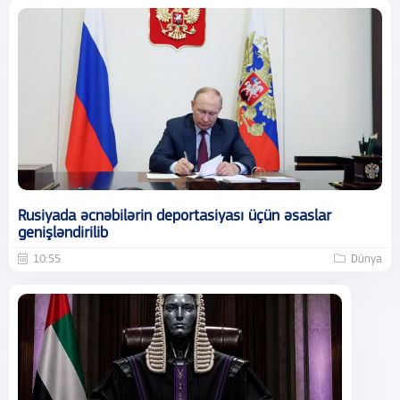
Rusiyada əcnəbilərin deportasiyası üçün əsaslar
genişləndirilib
10:55
Dünya