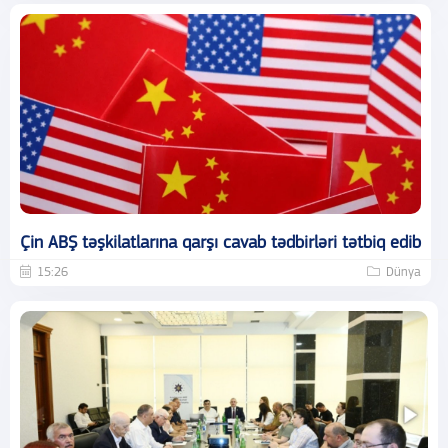
Çin ABŞ təşkilatlarına qarşı cavab tədbirləri tətbiq edib
15:26
Dünya