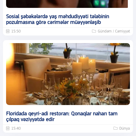
Sosial şəbəkələrdə yaş məhdudiyyəti tələbinin
pozulmasına görə cərimələr müəyyənləşib
15:50
Gündəm / Cəmiyyət
Floridada qeyri-adi restoran: Qonaqlar naharı tam
çılpaq vəziyyətdə edir
15:40
Dünya