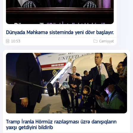
Dünyada Məhkəmə sistemində yeni dövr başlayır.
10:53
Cəmiyyət
Tramp İranla Hörmüz razılaşması üzrə danışıqların
yaxşı getdiyini bildirib