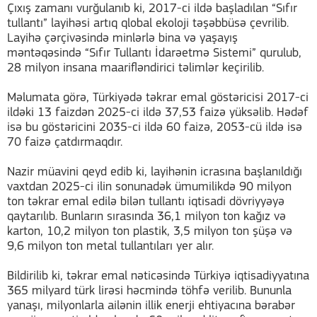
Çıxış zamanı vurğulanıb ki, 2017-ci ildə başladılan “Sıfır
tullantı” layihəsi artıq qlobal ekoloji təşəbbüsə çevrilib.
Layihə çərçivəsində minlərlə bina və yaşayış
məntəqəsində “Sıfır Tullantı İdarəetmə Sistemi” qurulub,
28 milyon insana maarifləndirici təlimlər keçirilib.
Məlumata görə, Türkiyədə təkrar emal göstəricisi 2017-ci
ildəki 13 faizdən 2025-ci ildə 37,53 faizə yüksəlib. Hədəf
isə bu göstəricini 2035-ci ildə 60 faizə, 2053-cü ildə isə
70 faizə çatdırmaqdır.
Nazir müavini qeyd edib ki, layihənin icrasına başlanıldığı
vaxtdan 2025-ci ilin sonunadək ümumilikdə 90 milyon
ton təkrar emal edilə bilən tullantı iqtisadi dövriyyəyə
qaytarılıb. Bunların sırasında 36,1 milyon ton kağız və
karton, 10,2 milyon ton plastik, 3,5 milyon ton şüşə və
9,6 milyon ton metal tullantıları yer alır.
Bildirilib ki, təkrar emal nəticəsində Türkiyə iqtisadiyyatına
365 milyard türk lirəsi həcmində töhfə verilib. Bununla
yanaşı, milyonlarla ailənin illik enerji ehtiyacına bərabər