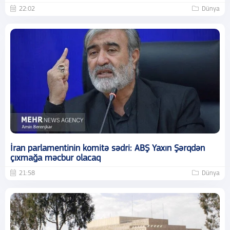
22:02
Dünya
İran parlamentinin komitə sədri: ABŞ Yaxın Şərqdən
çıxmağa məcbur olacaq
21:58
Dünya