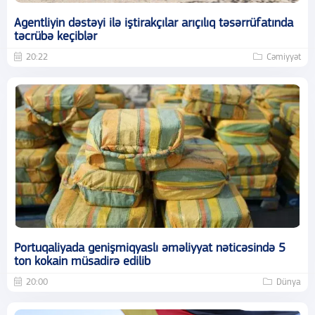
Agentliyin dəstəyi ilə iştirakçılar arıçılıq təsərrüfatında
təcrübə keçiblər
20:22
Cəmiyyət
Portuqaliyada genişmiqyaslı əməliyyat nəticəsində 5
ton kokain müsadirə edilib
20:00
Dünya