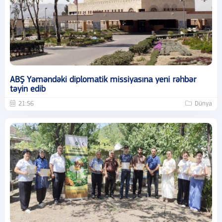
ABŞ Yəməndəki diplomatik missiyasına yeni rəhbər
təyin edib
21:56
Dünya