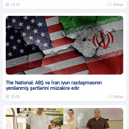
15:13
Dünya
The National: ABŞ və İran iyun razılaşmasının
yenilənmiş şərtlərini müzakirə edir
15:02
Dünya