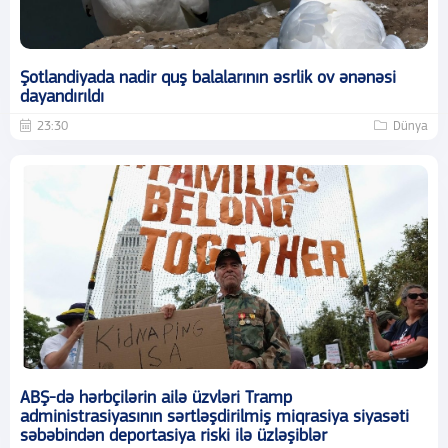
Şotlandiyada nadir quş balalarının əsrlik ov ənənəsi
dayandırıldı
23:30
Dünya
ABŞ-də hərbçilərin ailə üzvləri Tramp
administrasiyasının sərtləşdirilmiş miqrasiya siyasəti
səbəbindən deportasiya riski ilə üzləşiblər