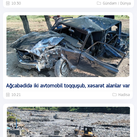
10:30
Gündəm / Dünya
Ağcabədidə iki avtomobil toqquşub, xəsarət alanlar var
10:21
Hadisə