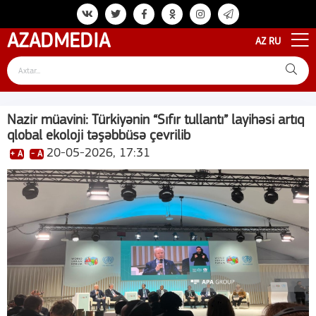
AZAD
MEDIA
AZ
RU
Nazir müavini: Türkiyənin “Sıfır tullantı” layihəsi artıq
qlobal ekoloji təşəbbüsə çevrilib
20-05-2026, 17:31
+ A
- A