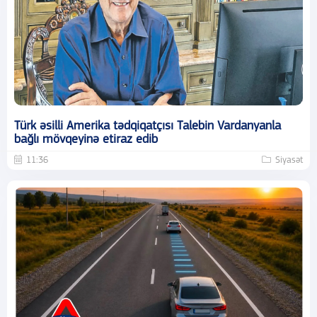
Türk əsilli Amerika tədqiqatçısı Talebin Vardanyanla
bağlı mövqeyinə etiraz edib
11:36
Siyasət