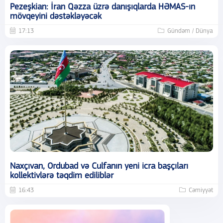
Pezeşkian: İran Qəzza üzrə danışıqlarda HƏMAS-ın
mövqeyini dəstəkləyəcək
17:13
Gündəm / Dünya
Naxçıvan, Ordubad və Culfanın yeni icra başçıları
kollektivlərə təqdim ediliblər
16:43
Cəmiyyət