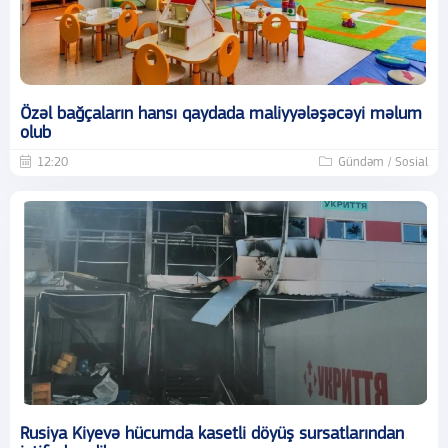
Özəl bağçaların hansı qaydada maliyyələşəcəyi məlum
olub
12:20
Gündəm / Sosial
Rusiya Kiyevə hücumda kasetli döyüş sursatlarından