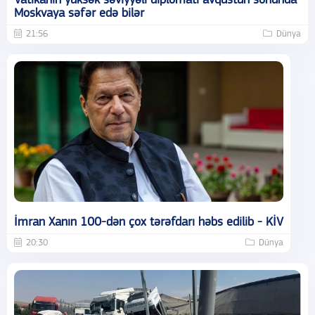
Vatikanın yüksək səviyyəli diplomatı avqustun sonunda
Moskvaya səfər edə bilər
21:56
Dünya
İmran Xanın 100-dən çox tərəfdarı həbs edilib - KİV
20:30
Dünya