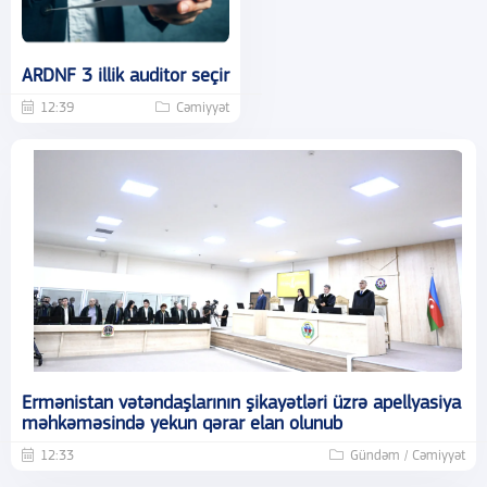
ARDNF 3 illik auditor seçir
12:39
Cəmiyyət
Ermənistan vətəndaşlarının şikayətləri üzrə apellyasiya
məhkəməsində yekun qərar elan olunub
12:33
Gündəm / Cəmiyyət