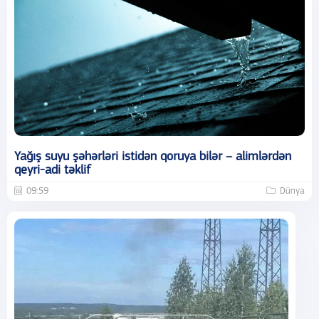
Yağış suyu şəhərləri istidən qoruya bilər – alimlərdən
qeyri-adi təklif
09:59
Dünya