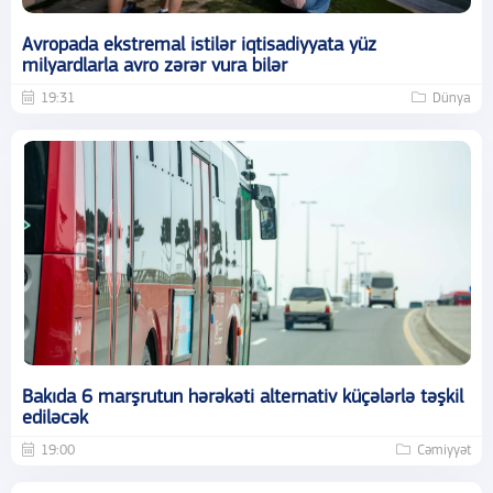
Avropada ekstremal istilər iqtisadiyyata yüz
milyardlarla avro zərər vura bilər
19:31
Dünya
Bakıda 6 marşrutun hərəkəti alternativ küçələrlə təşkil
ediləcək
19:00
Cəmiyyət