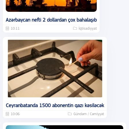
Azərbaycan nefti 2 dollardan çox bahalaşıb
10:11
İqtisadiyyat
Ceyranbatanda 1500 abonentin qazı kəsiləcək
10:06
Gündəm / Cəmiyyət