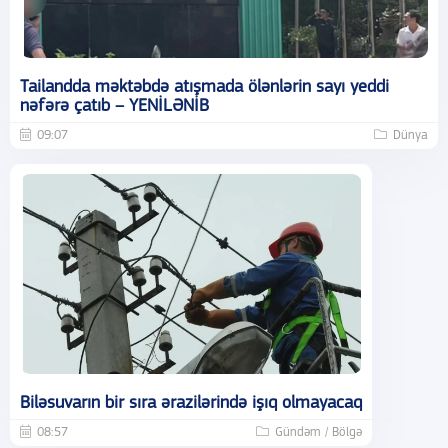
Tailandda məktəbdə atışmada ölənlərin sayı yeddi
nəfərə çatıb – YENİLƏNİB
09:07
Dünya
Biləsuvarın bir sıra ərazilərində işıq olmayacaq
08:57
Gündəm / Bölgə