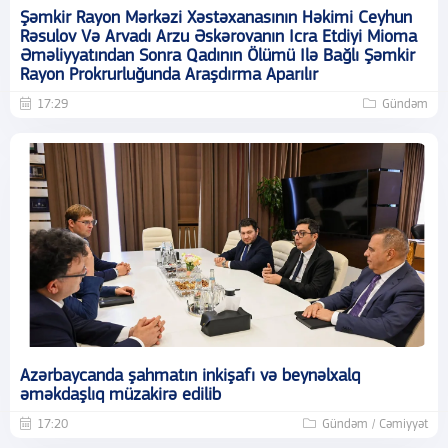
Şəmkir Rayon Mərkəzi Xəstəxanasının Həkimi Ceyhun
Rəsulov Və Arvadı Arzu Əskərovanın Icra Etdiyi Mioma
Əməliyyatından Sonra Qadının Ölümü Ilə Bağlı Şəmkir
Rayon Prokrurluğunda Araşdırma Aparılır
17:29
Gündəm
Azərbaycanda şahmatın inkişafı və beynəlxalq
əməkdaşlıq müzakirə edilib
17:20
Gündəm / Cəmiyyət