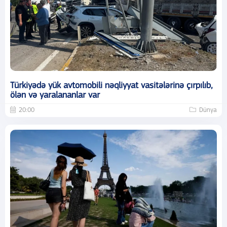
Türkiyədə yük avtomobili nəqliyyat vasitələrinə çırpılıb,
ölən və yaralananlar var
20:00
Dünya