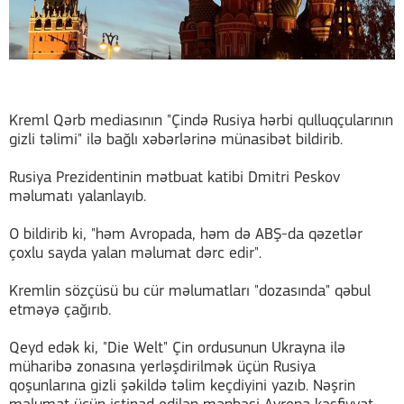
Kreml Qərb mediasının "Çində Rusiya hərbi qulluqçularının
gizli təlimi" ilə bağlı xəbərlərinə münasibət bildirib.
Rusiya Prezidentinin mətbuat katibi Dmitri Peskov
məlumatı yalanlayıb.
O bildirib ki, "həm Avropada, həm də ABŞ-da qəzetlər
çoxlu sayda yalan məlumat dərc edir".
Kremlin sözçüsü bu cür məlumatları "dozasında" qəbul
etməyə çağırıb.
Qeyd edək ki, "Die Welt" Çin ordusunun Ukrayna ilə
müharibə zonasına yerləşdirilmək üçün Rusiya
qoşunlarına gizli şəkildə təlim keçdiyini yazıb. Nəşrin