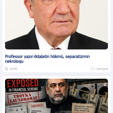
Professor yazır:Ədalətin hökmü, separatizmin
nekroloqu
16:00
Cəmiyyət