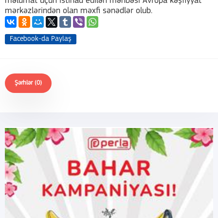
məlumat üçün istinad edilən mənbəsi Avropa kəşfiyyat
mərkəzlərindən olan məxfi sənədlər olub.
Facebook-da Paylaş
Şərhlər (0)