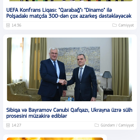
UEFA Konfrans Liqası: "Qarabağ"ı "Dinamo" ilə
Polşadakı matçda 300-dən çox azarkeş dəstəkləyəcək
14:36
Cəmiyyət
Sibiqa və Bayramov Cənubi Qafqazı, Ukrayna üzrə sülh
prosesini müzakirə ediblər
14:27
Gündəm / Cəmiyyət