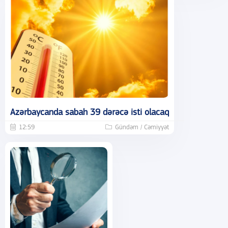
Azərbaycanda sabah 39 dərəcə isti olacaq
12:59
Gündəm / Cəmiyyət