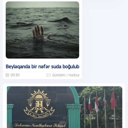
Beyləqanda bir nəfər suda boğulub
09:30
Gündəm / Hadisə