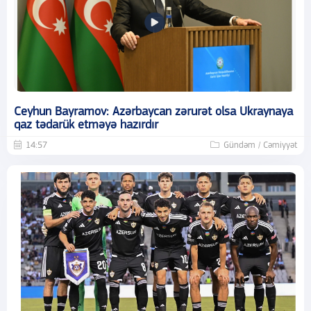
Ceyhun Bayramov: Azərbaycan zərurət olsa Ukraynaya
qaz tədarük etməyə hazırdır
14:57
Gündəm / Cəmiyyət