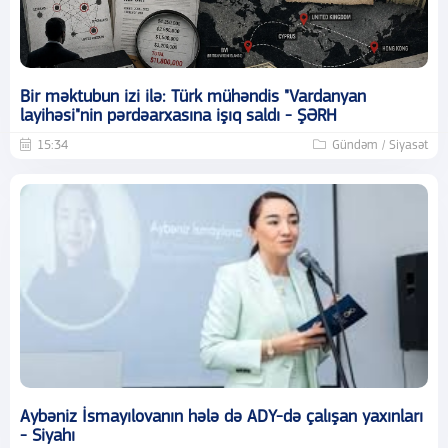
Bir məktubun izi ilə: Türk mühəndis "Vardanyan
layihəsi"nin pərdəarxasına işıq saldı - ŞƏRH
15:34
Gündəm / Siyasət
Aybəniz İsmayılovanın hələ də ADY-də çalışan yaxınları
- Siyahı