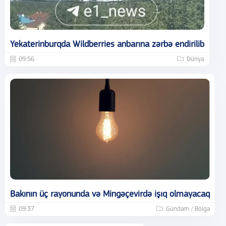
Yekaterinburqda Wildberries anbarına zərbə endirilib
09:56
Dünya
Bakının üç rayonunda və Mingəçevirdə işıq olmayacaq
09:37
Gündəm / Bölgə