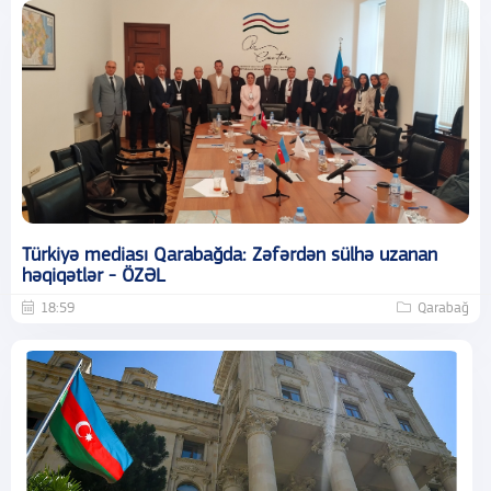
Türkiyə mediası Qarabağda: Zəfərdən sülhə uzanan
həqiqətlər - ÖZƏL
18:59
Qarabağ