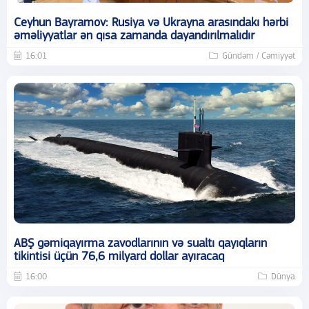
Ceyhun Bayramov: Rusiya və Ukrayna arasındakı hərbi
əməliyyatlar ən qısa zamanda dayandırılmalıdır
16:01
Gündəm / Cəmiyyət
ABŞ gəmiqayırma zavodlarının və sualtı qayıqların
tikintisi üçün 76,6 milyard dollar ayıracaq
16:00
Dünya