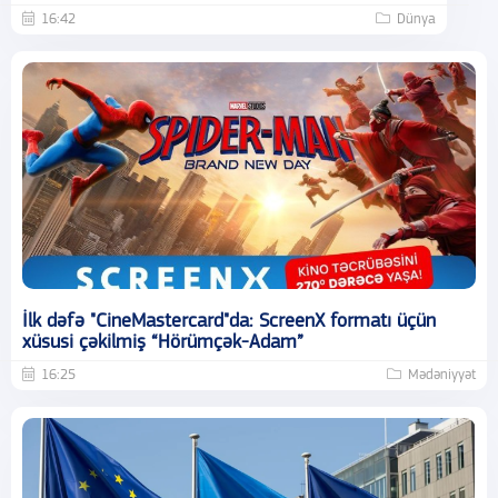
16:42
Dünya
İlk dəfə "CineMastercard"da: ScreenX formatı üçün
xüsusi çəkilmiş “Hörümçək-Adam”
16:25
Mədəniyyət