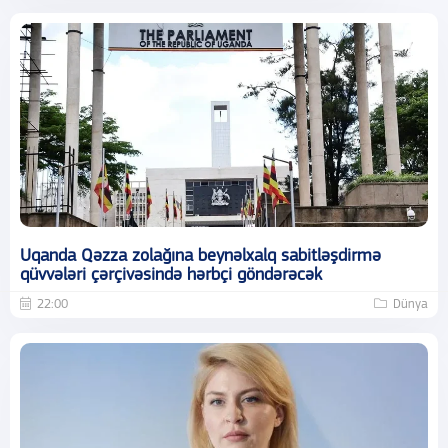
Uqanda Qəzza zolağına beynəlxalq sabitləşdirmə
qüvvələri çərçivəsində hərbçi göndərəcək
22:00
Dünya