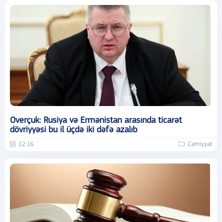
Overçuk: Rusiya və Ermənistan arasında ticarət
dövriyyəsi bu il üçdə iki dəfə azalıb
12:16
Cəmiyyət