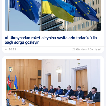
Aİ Ukraynadan raket əleyhinə vasitələrin tədarükü ilə
bağlı sorğu gözləyir
16:12
Gündəm / Cəmiyyət