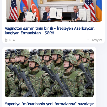
Vaşinqton sammitinin bir ili - İrəliləyən Azərbaycan,
ləngiyən Ermənistan - ŞƏRH
16:46
Cəmiyyət
Yaponiya “müharibənin yeni formalarına” hazırlaşır