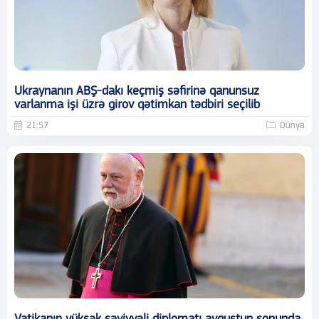
Ukraynanın ABŞ-dakı keçmiş səfirinə qanunsuz
varlanma işi üzrə girov qətimkan tədbiri seçilib
21:57
Dünya