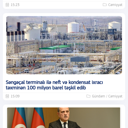
15:23
Cəmiyyət
Səngəçal terminalı ilə neft və kondensat ixracı
təxminən 100 milyon barel təşkil edib
15:09
Gündəm / Cəmiyyət