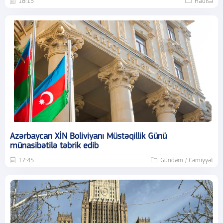
18:15
Hadisə
Azərbaycan XİN Boliviyanı Müstəqillik Günü
münasibətilə təbrik edib
17:45
Gündəm / Cəmiyyət