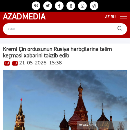
AZAD
MEDIA
AZ
RU
Kreml Çin ordusunun Rusiya hərbçilərinə təlim
keçməsi xəbərini təkzib edib
21-05-2026, 15:38
+ A
- A