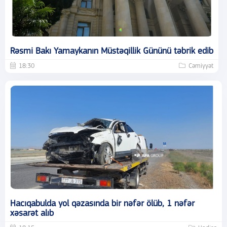
Rəsmi Bakı Yamaykanın Müstəqillik Gününü təbrik edib
18:30
Cəmiyyət
Hacıqabulda yol qəzasında bir nəfər ölüb, 1 nəfər
xəsarət alıb