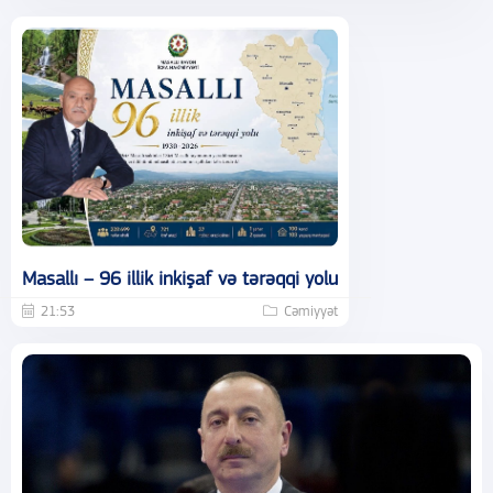
Masallı – 96 illik inkişaf və tərəqqi yolu
21:53
Cəmiyyət