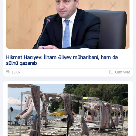
Hikmət Hacıyev: İlham Əliyev müharibəni, həm də
sülhü qazanıb
15:07
Cəmiyyət