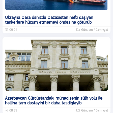
Ukrayna Qara dənizdə Qazaxıstan nefti daşıyan
tankerlərə hücum etməməyi öhdəsinə götürüb
09:04
Gündəm / Cəmiyyət
Azərbaycan Gürcüstandakı münaqişənin sülh yolu ilə
həllinə tam dəstəyini bir daha təsdiqləyib
08:59
Gündəm / Cəmiyyət