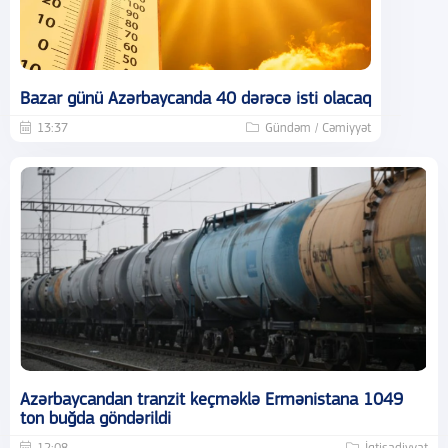
Bazar günü Azərbaycanda 40 dərəcə isti olacaq
13:37
Gündəm / Cəmiyyət
Azərbaycandan tranzit keçməklə Ermənistana 1049
ton buğda göndərildi