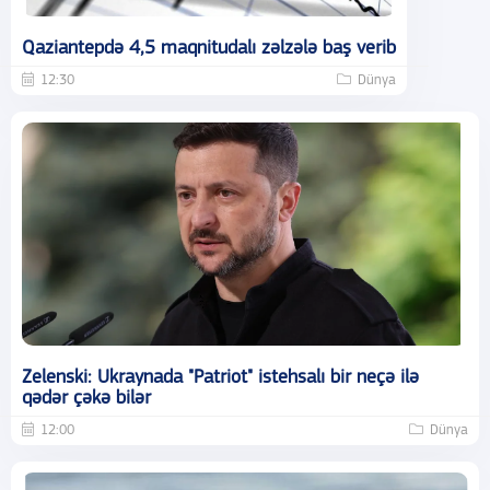
Qaziantepdə 4,5 maqnitudalı zəlzələ baş verib
12:30
Dünya
Zelenski: Ukraynada "Patriot" istehsalı bir neçə ilə
qədər çəkə bilər
12:00
Dünya