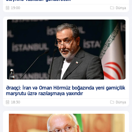
19:00
Dünya
Əraqçi: İran və Oman Hörmüz boğazında yeni gəmiçilik
marşrutu üzrə razılaşmaya yaxındır
18:30
Dünya