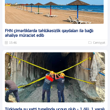
FHN çimərliklərdə təhlükəsizlik qaydaları ilə bağlı
əhaliyə müraciət edib
15:46
Cəmiyyət
Türkiyədə su xətti tunelində uçqun olub - 1 ölü, 1 yaralı