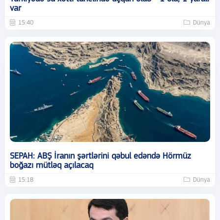
var
15:40
Dünya
SEPAH: ABŞ İranın şərtlərini qəbul edəndə Hörmüz
boğazı mütləq açılacaq
15:18
Dünya