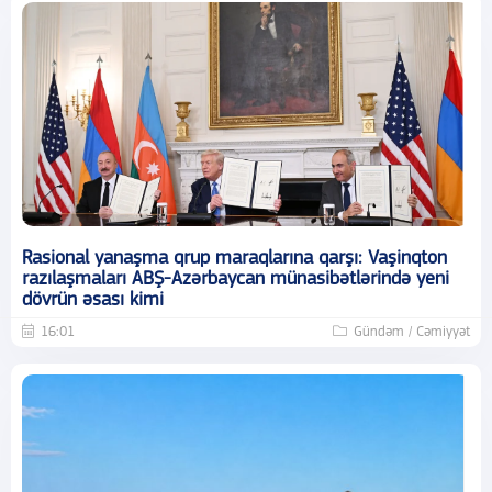
Rasional yanaşma qrup maraqlarına qarşı: Vaşinqton
razılaşmaları ABŞ-Azərbaycan münasibətlərində yeni
dövrün əsası kimi
16:01
Gündəm / Cəmiyyət