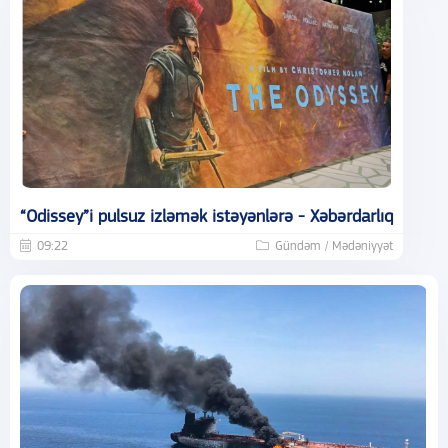
“Odissey”i pulsuz izləmək istəyənlərə - Xəbərdarlıq
09:22
Gündəm / Mədəniyyət