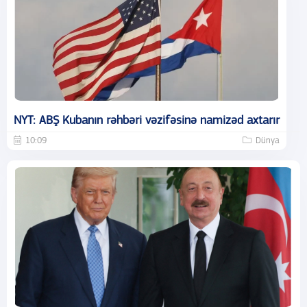
NYT: ABŞ Kubanın rəhbəri vəzifəsinə namizəd axtarır
10:09
Dünya