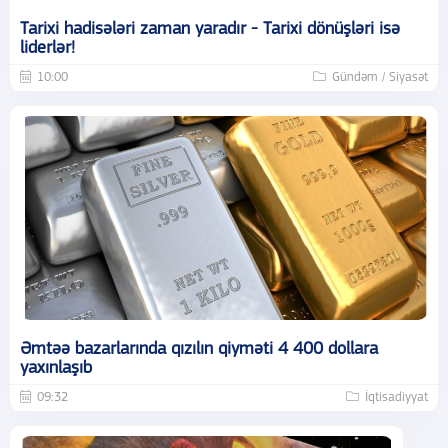
Tarixi hadisələri zaman yaradır - Tarixi dönüşləri isə
liderlər!
10:00
Gündəm / Siyasət
Əmtəə bazarlarında qızılın qiyməti 4 400 dollara
yaxınlaşıb
09:32
İqtisadiyyat