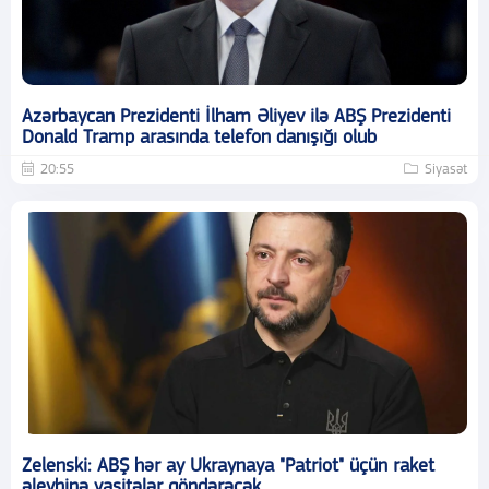
Azərbaycan Prezidenti İlham Əliyev ilə ABŞ Prezidenti
Donald Tramp arasında telefon danışığı olub
20:55
Siyasət
Zelenski: ABŞ hər ay Ukraynaya "Patriot" üçün raket
əleyhinə vasitələr göndərəcək