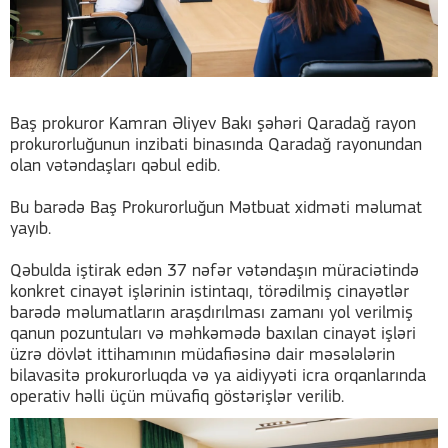
Baş prokuror Kamran Əliyev Bakı şəhəri Qaradağ rayon
prokurorluğunun inzibati binasında Qaradağ rayonundan
olan vətəndaşları qəbul edib.
Bu barədə Baş Prokurorluğun Mətbuat xidməti məlumat
yayıb.
Qəbulda iştirak edən 37 nəfər vətəndaşın müraciətində
konkret cinayət işlərinin istintaqı, törədilmiş cinayətlər
barədə məlumatların araşdırılması zamanı yol verilmiş
qanun pozuntuları və məhkəmədə baxılan cinayət işləri
üzrə dövlət ittihamının müdafiəsinə dair məsələlərin
bilavasitə prokurorluqda və ya aidiyyəti icra orqanlarında
operativ həlli üçün müvafiq göstərişlər verilib.