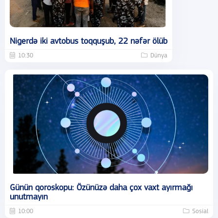
Nigerdə iki avtobus toqquşub, 22 nəfər ölüb
10:30
Dünya
Günün qoroskopu: Özünüzə daha çox vaxt ayırmağı
unutmayın
10:00
Sosial