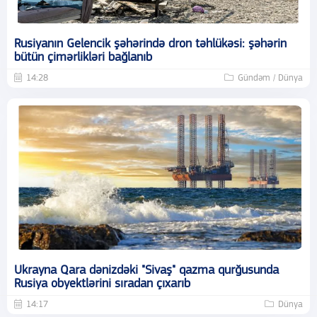
Rusiyanın Gelencik şəhərində dron təhlükəsi: şəhərin
bütün çimərlikləri bağlanıb
14:28
Gündəm / Dünya
Ukrayna Qara dənizdəki "Sivaş" qazma qurğusunda
Rusiya obyektlərini sıradan çıxarıb
14:17
Dünya