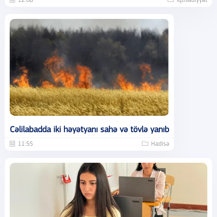
12:08
İqtisadiyyat
Cəlilabadda iki həyətyanı sahə və tövlə yanıb
11:55
Hadisə