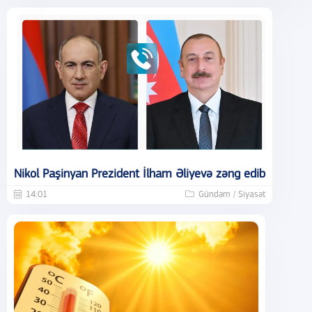
Nikol Paşinyan Prezident İlham Əliyevə zəng edib
14:01
Gündəm / Siyasət