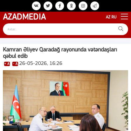
AZAD
MEDIA
AZ
RU
Kamran Əliyev Qaradağ rayonunda vətəndaşları
qəbul edib
26-05-2026, 16:26
+ A
- A