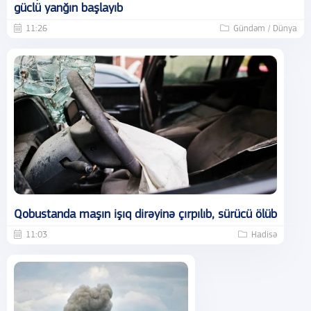
güclü yanğın başlayıb
11:26
Gündəm / Dünya
Qobustanda maşın işıq dirəyinə çırpılıb, sürücü ölüb
11:03
Hadisə