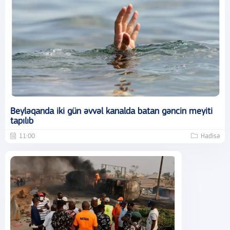
Beyləqanda iki gün əvvəl kanalda batan gəncin meyiti
tapılıb
11:00
Hadisə