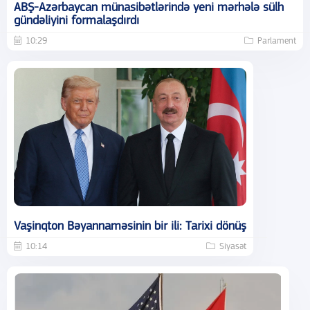
ABŞ-Azərbaycan münasibətlərində yeni mərhələ sülh
gündəliyini formalaşdırdı
10:29
Parlament
Vaşinqton Bəyannaməsinin bir ili: Tarixi dönüş
10:14
Siyasət