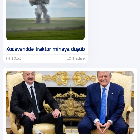
Xocavənddə traktor minaya düşüb
10:51
Hadisə