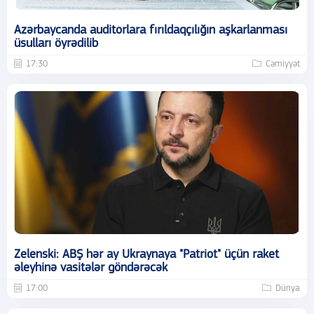
Azərbaycanda auditorlara fırıldaqçılığın aşkarlanması
üsulları öyrədilib
17:30
Cəmiyyət
Zelenski: ABŞ hər ay Ukraynaya "Patriot" üçün raket
əleyhinə vasitələr göndərəcək
17:00
Dünya