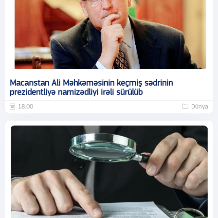
Macarıstan Ali Məhkəməsinin keçmiş sədrinin
prezidentliyə namizədliyi irəli sürülüb
18:00
Dünya