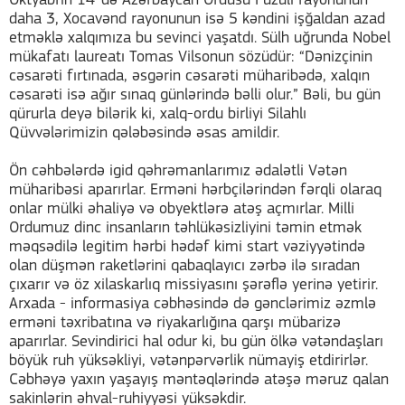
Oktyabrın 14-də Azərbaycan Ordusu Füzuli rayonunun
daha 3, Xocavənd rayonunun isə 5 kəndini işğaldan azad
etməklə xalqımıza bu sevinci yaşatdı. Sülh uğrunda Nobel
mükafatı laureatı Tomas Vilsonun sözüdür: “Dənizçinin
cəsarəti fırtınada, əsgərin cəsarəti müharibədə, xalqın
cəsarəti isə ağır sınaq günlərində bəlli olur.” Bəli, bu gün
qürurla deyə bilərik ki, xalq-ordu birliyi Silahlı
Qüvvələrimizin qələbəsində əsas amildir.
Ön cəhbələrdə igid qəhrəmanlarımız ədalətli Vətən
müharibəsi aparırlar. Erməni hərbçilərindən fərqli olaraq
onlar mülki əhaliyə və obyektlərə atəş açmırlar. Milli
Ordumuz dinc insanların təhlükəsizliyini təmin etmək
məqsədilə legitim hərbi hədəf kimi start vəziyyətində
olan düşmən raketlərini qabaqlayıcı zərbə ilə sıradan
çıxarır və öz xilaskarlıq missiyasını şərəflə yerinə yetirir.
Arxada - informasiya cəbhəsində də gənclərimiz əzmlə
erməni təxribatına və riyakarlığına qarşı mübarizə
aparırlar. Sevindirici hal odur ki, bu gün ölkə vətəndaşları
böyük ruh yüksəkliyi, vətənpərvərlik nümayiş etdirirlər.
Cəbhəyə yaxın yaşayış məntəqlərində atəşə məruz qalan
sakinlərin əhval-ruhiyyəsi yüksəkdir.