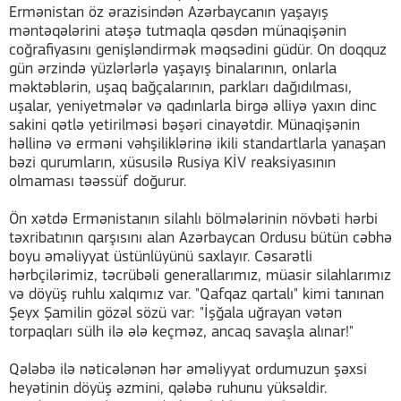
Ermənistan öz ərazisindən Azərbaycanın yaşayış
məntəqələrini atəşə tutmaqla qəsdən münaqişənin
coğrafiyasını genişləndirmək məqsədini güdür. On doqquz
gün ərzində yüzlərlərlə yaşayış binalarının, onlarla
məktəblərin, uşaq bağçalarının, parkları dağıdılması,
uşalar, yeniyetmələr və qadınlarla birgə əlliyə yaxın dinc
sakini qətlə yetirilməsi bəşəri cinayətdir. Münaqişənin
həllinə və erməni vəhşiliklərinə ikili standartlarla yanaşan
bəzi qurumların, xüsusilə Rusiya KİV reaksiyasının
olmaması təəssüf doğurur.
Ön xətdə Ermənistanın silahlı bölmələrinin növbəti hərbi
təxribatının qarşısını alan Azərbaycan Ordusu bütün cəbhə
boyu əməliyyat üstünlüyünü saxlayır. Cəsarətli
hərbçilərimiz, təcrübəli generallarımız, müasir silahlarımız
və döyüş ruhlu xalqımız var. "Qafqaz qartalı" kimi tanınan
Şeyx Şamilin gözəl sözü var: "İşğala uğrayan vətən
torpaqları sülh ilə ələ keçməz, ancaq savaşla alınar!"
Qələbə ilə nəticələnən hər əməliyyat ordumuzun şəxsi
heyətinin döyüş əzmini, qələbə ruhunu yüksəldir.