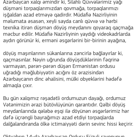
Azərbaycan xalqı əmindir ki, Silahlı Qüvvələrimiz yağı
düşməni torpaqlarımızdan qovmağa, torpaqlarımızı
işğaldan azad etməyə qadirdir. Müdafiə Nazirliyinin
məlumata əsasən, xeyli sayda canlı qüvvə və hərbi
texnika itirən düşmən döyüş meydanını qoyaraq qaçmağa
məcbur edilir. Müdafiə Nazirliyinin yaydığı videokadrlarda
aydın görünür ki, erməni əsgərlərini bir-birinin ayağına,
döyüş maşınlarının sükanlarına zəncirlə bağlayırlar ki,
qaçmasınlar. Nəyin uğrunda döyüşdüklərinin fəqrinə
varmayan, pərən-pərən düşən Ermənistan ordusu
uğradığı məğlubiyyətin acığını öz ərazisindən
Azərbaycanın dinc əhalisini, mülki obyeklərini hədəfə
almaqla çıxır.
Bu gün xalqımız rəşadətli ordumuzun dayağı, ordumuz
Vətənimizin ərazi bütövlüyünün qarantıdır. Qəlbi döyüş
meydanlarında qələbə eşqi ilə döyünən əsgərlərimiz hər
dəfə üçrəngli bayrağımızı azad etdiyi torpaqlarda
dalğalandıranda ölkə ictimaiyyəti dərin sevinc hissi keçirir.