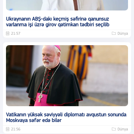
Ukraynanın ABŞ-dakı keçmiş səfirinə qanunsuz
varlanma işi üzrə girov qətimkan tədbiri seçilib
21:57
Dünya
Vatikanın yüksək səviyyəli diplomatı avqustun sonunda
Moskvaya səfər edə bilər
21:56
Dünya