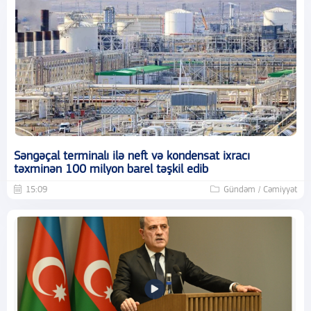
Səngəçal terminalı ilə neft və kondensat ixracı
təxminən 100 milyon barel təşkil edib
15:09
Gündəm / Cəmiyyət