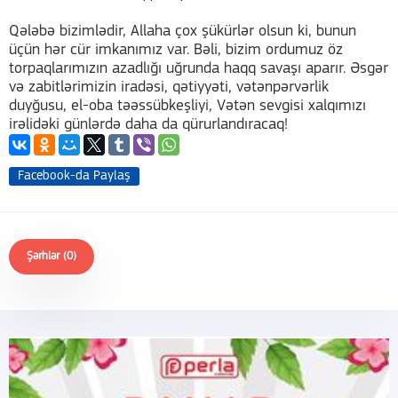
Qələbə bizimlədir, Allaha çox şükürlər olsun ki, bunun
üçün hər cür imkanımız var. Bəli, bizim ordumuz öz
torpaqlarımızın azadlığı uğrunda haqq savaşı aparır. Əsgər
və zabitlərimizin iradəsi, qətiyyəti, vətənpərvərlik
duyğusu, el-oba təəssübkeşliyi, Vətən sevgisi xalqımızı
irəlidəki günlərdə daha da qürurlandıracaq!
Facebook-da Paylaş
Şərhlər (0)