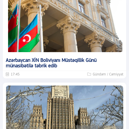
Azərbaycan XİN Boliviyanı Müstəqillik Günü
münasibətilə təbrik edib
17:45
Gündəm / Cəmiyyət