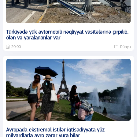
Türkiyədə yük avtomobili nəqliyyat vasitələrinə çırpılıb,
ölən və yaralananlar var
20:00
Dünya
Avropada ekstremal istilər iqtisadiyyata yüz
milyardlarla avro zərər vura bilər