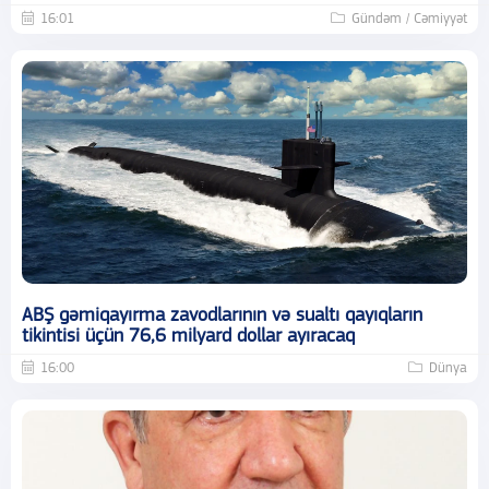
16:01
Gündəm / Cəmiyyət
ABŞ gəmiqayırma zavodlarının və sualtı qayıqların
tikintisi üçün 76,6 milyard dollar ayıracaq
16:00
Dünya