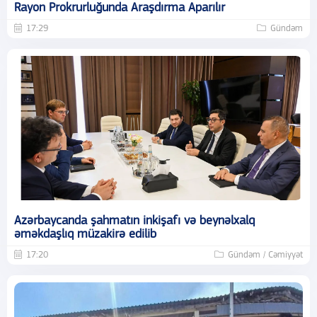
Rayon Prokrurluğunda Araşdırma Aparılır
17:29
Gündəm
Azərbaycanda şahmatın inkişafı və beynəlxalq
əməkdaşlıq müzakirə edilib
17:20
Gündəm / Cəmiyyət