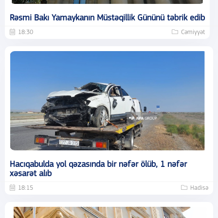
Rəsmi Bakı Yamaykanın Müstəqillik Gününü təbrik edib
18:30
Cəmiyyət
Hacıqabulda yol qəzasında bir nəfər ölüb, 1 nəfər
xəsarət alıb
18:15
Hadisə