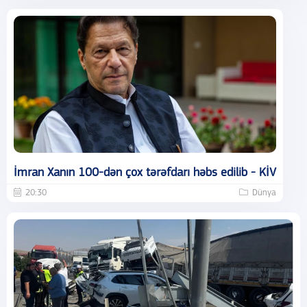
İmran Xanın 100-dən çox tərəfdarı həbs edilib - KİV
20:30
Dünya