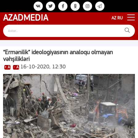
AZAD
MEDIA
AZ
RU
“Ermənilik” ideologiyasının analoqu olmayan
vəhşilikləri
16-10-2020, 12:30
+ A
- A