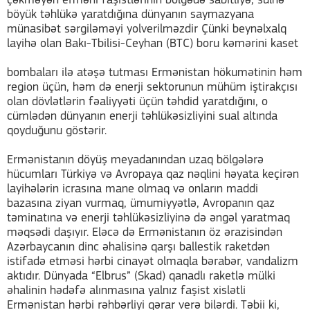
çəkməyən erməni faşistlərinin bölgədə sabitliyə, sülhə
böyük təhlükə yaratdığına dünyanın saymazyana
münasibət sərgiləməyi yolverilməzdir Çünki beynəlxalq
layihə olan Bakı-Tbilisi-Ceyhan (BTC) boru kəmərini kaset
bombaları ilə atəşə tutması Ermənistan hökumətinin həm
region üçün, həm də enerji sektorunun mühüm iştirakçısı
olan dövlətlərin fəaliyyəti üçün təhdid yaratdığını, o
cümlədən dünyanın enerji təhlükəsizliyini sual altında
qoyduğunu göstərir.
Ermənistanın döyüş meyadanından uzaq bölgələrə
hücumları Türkiyə və Avropaya qaz nəqlini həyata keçirən
layihələrin icrasına mane olmaq və onların maddi
bazasına ziyan vurmaq, ümumiyyətlə, Avropanın qaz
təminatına və enerji təhlükəsizliyinə də əngəl yaratmaq
məqsədi daşıyır. Eləcə də Ermənistanın öz ərazisindən
Azərbaycanın dinc əhalisinə qarşı ballestik raketdən
istifadə etməsi hərbi cinayət olmaqla bərabər, vandalizm
aktıdır. Dünyada “Elbrus” (Skad) qanadlı raketlə mülki
əhalinin hədəfə alınmasına yalnız faşist xislətli
Ermənistan hərbi rəhbərliyi qərar verə bilərdi. Təbii ki,