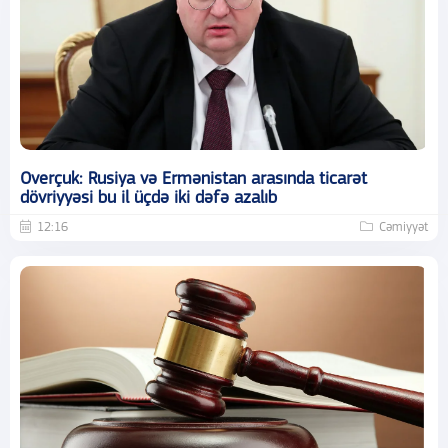
Overçuk: Rusiya və Ermənistan arasında ticarət
dövriyyəsi bu il üçdə iki dəfə azalıb
12:16
Cəmiyyət