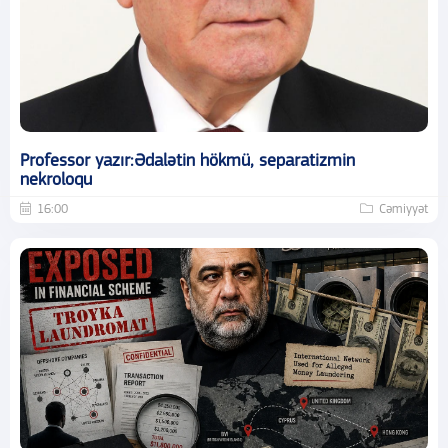
Professor yazır:Ədalətin hökmü, separatizmin
nekroloqu
16:00
Cəmiyyət