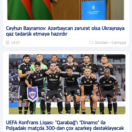
Ceyhun Bayramov: Azərbaycan zərurət olsa Ukraynaya
qaz tədarük etməyə hazırdır
14:57
Gündəm / Cəmiyyət
UEFA Konfrans Liqası: "Qarabağ"ı "Dinamo" ilə
Polşadakı matçda 300-dən çox azarkeş dəstəkləyəcək