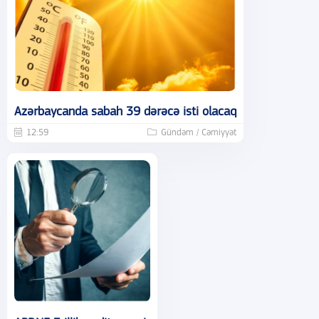
Azərbaycanda sabah 39 dərəcə isti olacaq
12:59
Gündəm / Cəmiyyət