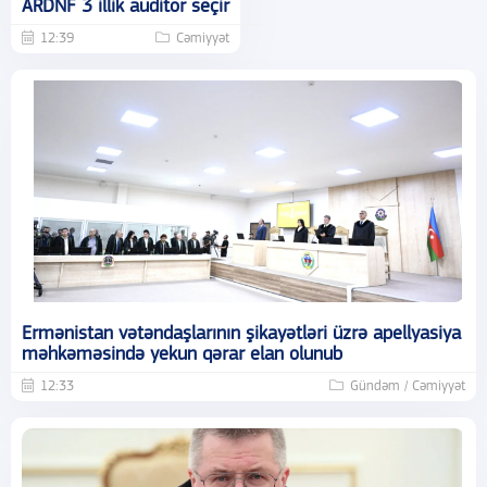
ARDNF 3 illik auditor seçir
12:39
Cəmiyyət
Ermənistan vətəndaşlarının şikayətləri üzrə apellyasiya
məhkəməsində yekun qərar elan olunub
12:33
Gündəm / Cəmiyyət