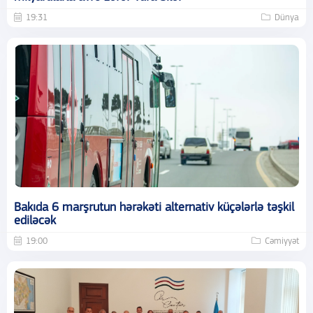
19:31
Dünya
Bakıda 6 marşrutun hərəkəti alternativ küçələrlə təşkil
ediləcək
19:00
Cəmiyyət