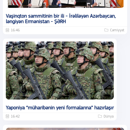
Vaşinqton sammitinin bir ili - İrəliləyən Azərbaycan,
ləngiyən Ermənistan - ŞƏRH
16:46
Cəmiyyət
Yaponiya “müharibənin yeni formalarına” hazırlaşır
16:42
Dünya