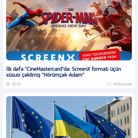
İlk dəfə "CineMastercard"da: ScreenX formatı üçün
xüsusi çəkilmiş “Hörümçək-Adam”
16:25
Mədəniyyət