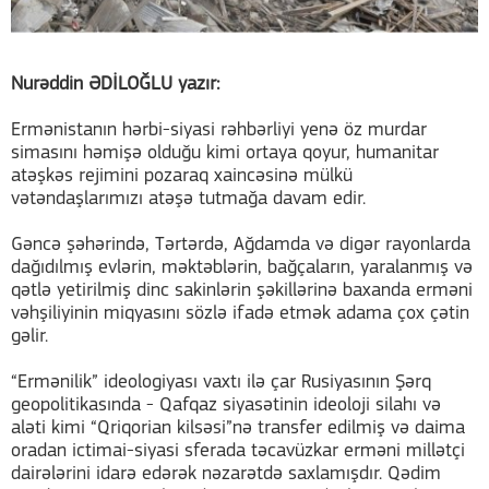
Nurəddin ƏDİLOĞLU yazır:
Ermənistanın hərbi-siyasi rəhbərliyi yenə öz murdar
simasını həmişə olduğu kimi ortaya qoyur, humanitar
atəşkəs rejimini pozaraq xaincəsinə mülkü
vətəndaşlarımızı atəşə tutmağa davam edir.
Gəncə şəhərində, Tərtərdə, Ağdamda və digər rayonlarda
dağıdılmış evlərin, məktəblərin, bağçaların, yaralanmış və
qətlə yetirilmiş dinc sakinlərin şəkillərinə baxanda erməni
vəhşiliyinin miqyasını sözlə ifadə etmək adama çox çətin
gəlir.
“Ermənilik” ideologiyası vaxtı ilə çar Rusiyasının Şərq
geopolitikasında - Qafqaz siyasətinin ideoloji silahı və
aləti kimi “Qriqorian kilsəsi”nə transfer edilmiş və daima
oradan ictimai-siyasi sferada təcavüzkar erməni millətçi
dairələrini idarə edərək nəzarətdə saxlamışdır. Qədim