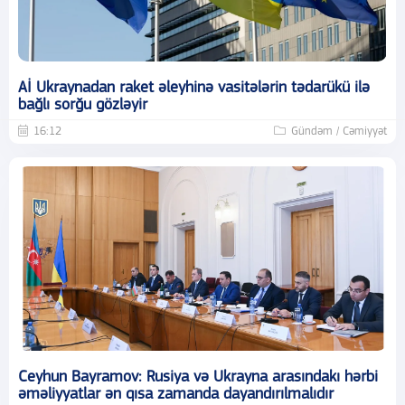
Aİ Ukraynadan raket əleyhinə vasitələrin tədarükü ilə
bağlı sorğu gözləyir
16:12
Gündəm / Cəmiyyət
Ceyhun Bayramov: Rusiya və Ukrayna arasındakı hərbi
əməliyyatlar ən qısa zamanda dayandırılmalıdır