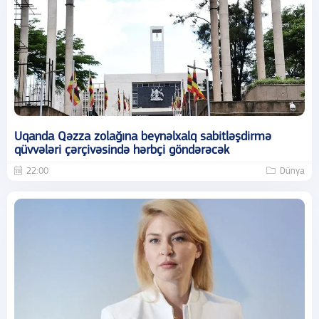
Uqanda Qəzza zolağına beynəlxalq sabitləşdirmə
qüvvələri çərçivəsində hərbçi göndərəcək
22:00
Dünya