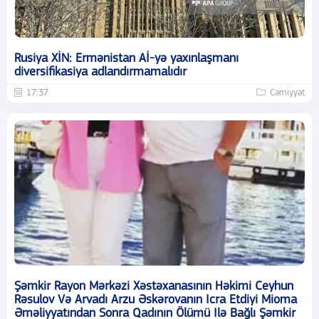
Rusiya XİN: Ermənistan Aİ-yə yaxınlaşmanı
diversifikasiya adlandırmamalıdır
17:37
Cəmiyyət
Şəmkir Rayon Mərkəzi Xəstəxanasının Həkimi Ceyhun
Rəsulov Və Arvadı Arzu Əskərovanın Icra Etdiyi Mioma
Əməliyyatından Sonra Qadının Ölümü Ilə Bağlı Şəmkir