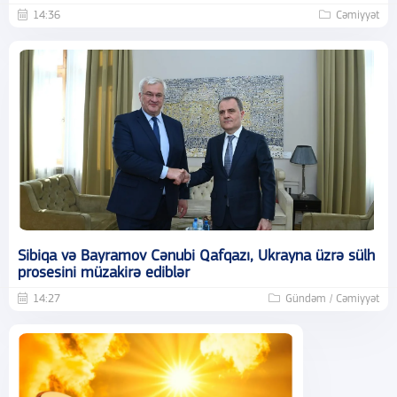
14:36
Cəmiyyət
Sibiqa və Bayramov Cənubi Qafqazı, Ukrayna üzrə sülh
prosesini müzakirə ediblər
14:27
Gündəm / Cəmiyyət