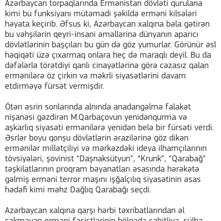
Azərbaycan torpaqlarında Ermənistan dövləti qurulana
kimi bu funksiyanı mütəmadi şəkildə erməni kilsələri
həyata keçirib. Əfsus ki, Azərbaycan xalqına bəla gətirən
bu vəhşilərin qeyri-insani əməllərinə dünyanın aparıcı
dövlətlərinin başçıları bu gün də göz yumurlar. Görünür əsl
həqiqəti üzə çıxarmaq onlara heç də maraqlı deyil. Bu da
dəfələrlə törətdiyi qanlı cinayətlərinə görə cəzasız qalan
ermənilərə öz çirkin və məkrli siyasətlərini davam
etdirməyə fürsət vermişdir.
Ötən əsrin sonlarında alnında anadangəlmə falakət
nişanəsi gəzdirən M.Qarbaçovun yenidənqurma və
aşkarlıq siyasəti ermənilərə yenidən belə bir fürsəti verdi.
Əsrlər boyu qonşu dövlətlərin ərazilərinə göz dikən
ermənilər millətçiliyi və mərkəzdəki ideya ilhamçılarının
tövsiyələri, şovinist “Daşnaksütyun”, “Krunk”, “Qarabağ”
təşkilatlarının proqram bəyanatları əsasında hərəkətə
gəlmiş erməni terror maşını işğalçılıq siyasətinin əsas
hədəfi kimi məhz Dağlıq Qarabağı seçdi.
Azərbaycan xalqına qarşı hərbi təxribatlarından əl