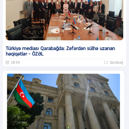
Türkiyə mediası Qarabağda: Zəfərdən sülhə uzanan
həqiqətlər - ÖZƏL
18:59
Qarabağ