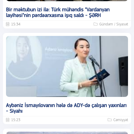
Bir məktubun izi ilə: Türk mühəndis "Vardanyan
layihəsi"nin pərdəarxasına işıq saldı - ŞƏRH
15:34
Gündəm / Siyasət
Aybəniz İsmayılovanın hələ də ADY-də çalışan yaxınları
- Siyahı
15:23
Cəmiyyət