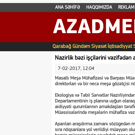
ANA SƏHİFƏ
HAQQIMIZDA
REKLAM
AZADME
Qarabağ
Gündəm
Siyasət
İqtisadiyyat
Nazirlik bəzi işçilərini vəzifədən 
7-02-2017, 12:04
Masallı Meşə Mühafizəsi və Bərpası Müəs
direktorları və bir necə meşə gözətçisi nö
Ekologiya və Təbii Sərvətlər Nazirliyind
Departamentinin iş planına uyğun olaraq 
aidiyyəti qurumlarının əməkdaşları tərəf
Müəssisələrində meşələrin mühafizə vəziy
Aparılan araşdırma zamanı sözügedən m
sıra nöqsanlara yol verildiyi müəyyən ol