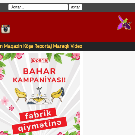
n
Maqazin
Köşə
Reportaj
Maraqlı
Video