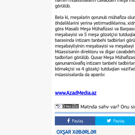
həmin müəssisələrin cavabdeh meşə mühafi
görülüb.
Belə ki, meşələrin qorunub mühafizə olu
öhdəliklərini yerinə yetirmədiklərinə, xid
görə Masallı Meşə Mühafizəsi və Bərpası
meşəbəyisi və 5 meşə gözətçisi tutduqlar
barəsində intizam tənbehi tədbirləri gör
meşəbəyliyinin meşəbəyisi və meşəbəyi 
Müəssisənin direktoru və digər cavabdeh
tədbirləri görülüb. Qusar Meşə Mühafizə
qanunamüvafiq intizam tənbehi tədbirlər
köməkçisi və 4 gözətçi tutduqları vəzifə
müəssisələrdə də aparılır.
www.AzadMedia.az
Mətndə səhv var? Onu siç
Paylaş
Paylaş
OXŞAR XƏBƏRLƏR