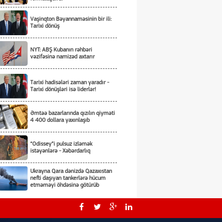
Vaşinqton Bəyannaməsinin bir ili:
Tarixi dönüş
NYT: ABŞ Kubanın rəhbəri
vəzifəsinə namizəd axtarır
Tarixi hadisələri zaman yaradır -
Tarixi dönüşləri isə liderlər!
Əmtəə bazarlarında qızılın qiyməti
4 400 dollara yaxınlaşıb
“Odissey”i pulsuz izləmək
istəyənlərə - Xəbərdarlıq
Ukrayna Qara dənizdə Qazaxıstan
nefti daşıyan tankerlərə hücum
etməməyi öhdəsinə götürüb
Azərbaycan Gürcüstandakı
münaqişənin sülh yolu ilə həllinə
tam dəstəyini bir daha təsdiqləyib