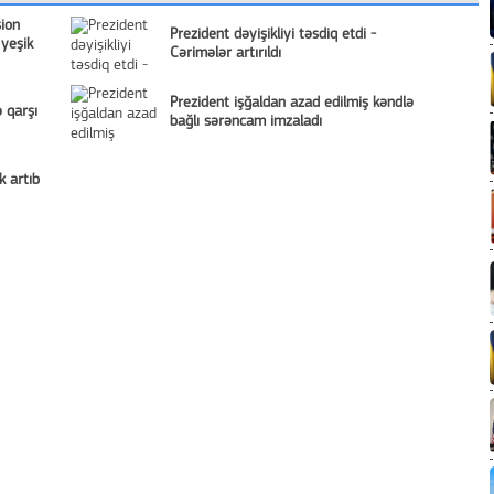
sion
Prezident dəyişikliyi təsdiq etdi -
 yeşik
Cərimələr artırıldı
Prezident işğaldan azad edilmiş kəndlə
 qarşı
bağlı sərəncam imzaladı
k artıb