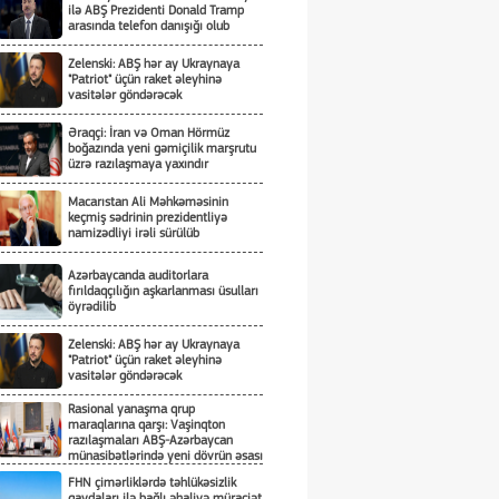
ilə ABŞ Prezidenti Donald Tramp
arasında telefon danışığı olub
Zelenski: ABŞ hər ay Ukraynaya
"Patriot" üçün raket əleyhinə
vasitələr göndərəcək
Əraqçi: İran və Oman Hörmüz
boğazında yeni gəmiçilik marşrutu
üzrə razılaşmaya yaxındır
Macarıstan Ali Məhkəməsinin
keçmiş sədrinin prezidentliyə
namizədliyi irəli sürülüb
Azərbaycanda auditorlara
fırıldaqçılığın aşkarlanması üsulları
öyrədilib
Zelenski: ABŞ hər ay Ukraynaya
"Patriot" üçün raket əleyhinə
vasitələr göndərəcək
Rasional yanaşma qrup
maraqlarına qarşı: Vaşinqton
razılaşmaları ABŞ-Azərbaycan
münasibətlərində yeni dövrün əsası
kimi
FHN çimərliklərdə təhlükəsizlik
qaydaları ilə bağlı əhaliyə müraciət