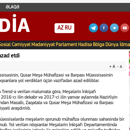
ƏLAQƏ
DIA
AZ
RU
Sosial
Cəmiyyət
Mədəniyyət
Parlament
Hadisə
Bölgə
Dünya
İdma
azad etdi
+ A
- A
sisəsinin, Qusar Meşə Mühafizəsi və Bərpası Müəssisəsinin
qsanlara yol verdikləri üçün vəzifədən azad ediliblər.
ən Trend-ə verilən məlumata görə, Meşələrin İnkişafı
2016-cı ilin dekabr və 2017-ci ilin yanvar aylarında Nazirliyin
indən Masallı, Zaqatala və Qusar Meşə Mühafizəsi və Bərpası
yəti araşdırılıb.
üəssisələrdə meşələrin qorunub mühafizə olunması sahəsində bir
unub. Yol verilən nöqsanlar Meşələrin İnkişafı Departamentində