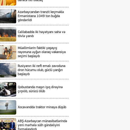
dərəcə isti olacaq
Azərbaycandan tranzit keçməklə
Ermənistana 1049 ton buğda
göndərildi
Cəlilabadda iki həyətyanı sahə və
tövlə yanıb
Müəllimlərin faktiki yaşayış
rayonuna uyğun olaraq vakansiya
seçimi başlayıb
Rusiyanın iki neft emalı zavoduna
dron hücumu olub, güclü yanğın
başlayıb
Qobustanda maşın işıq dirəyinə
çırpılıb, sürücü ölüb
Xocavənddə traktor minaya düşüb
ABŞ-Azərbaycan münasibətlərində
yeni mərhələ sülh gündəliyini
formalaşdırdı