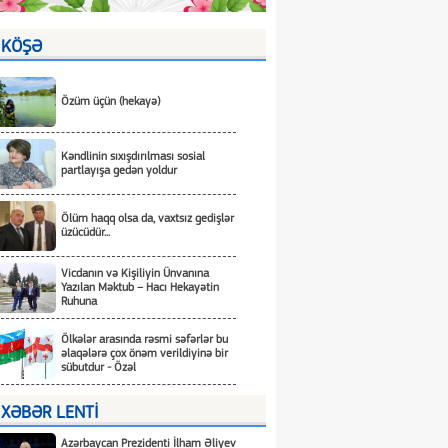
KÖŞƏ
Özüm üçün (hekayə)
Kəndlinin sıxışdırılması sosial
partlayışa gedən yoldur
Ölüm haqq olsa da, vaxtsız gedişlər
üzücüdür...
Vicdanın və Kişiliyin Ünvanına
Yazılan Məktub – Hacı Hekayətin
Ruhuna
Ölkələr arasında rəsmi səfərlər bu
əlaqələrə çox önəm verildiyinə bir
sübutdur - Özəl
XƏBƏR LENTİ
Azərbaycan Prezidenti İlham Əliyev