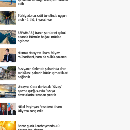
edib
Türkiyədə su xətti tunelində uçqun
olub - 1 ölü, 1 yaralı var
SEPAH: ABŞ İranın şərtlərini qəbul
edəndə Hörmüz boğazı mütləq
açılacaq
Hikmət Hacıyev: İlham Əliyev
müharibəni, həm də sülhü qazanıb
Rusiyanın Gelencik şəhərində dron
təhlükəsi: şəhərin bütün çimərlikləri
bağlanıb
Ukrayna Qara dənizdəki "Sivaş"
qazma qurğusunda Rusiya
obyektlərini sıradan çıxarıb
Nikol Paşinyan Prezident İlham
Əliyevə zəng edib
Bazar günü Azərbaycanda 40