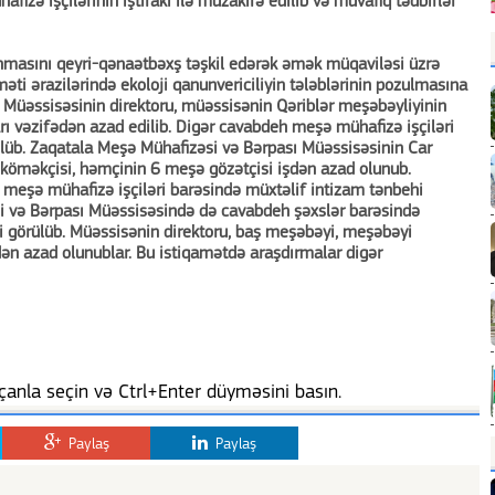
zə işçilərinin iştirakı ilə müzakirə edilib və müvafiq tədbirlər
nmasını qeyri-qənaətbəxş təşkil edərək əmək müqaviləsi üzrə
məti ərazilərində ekoloji qanunvericiliyin tələblərinin pozulmasına
 Müəssisəsinin direktoru, müəssisənin Qəriblər meşəbəyliyinin
ı vəzifədən azad edilib. Digər cavabdeh meşə mühafizə işçiləri
ülüb. Zaqatala Meşə Mühafizəsi və Bərpası Müəssisəsinin Car
köməkçisi, həmçinin 6 meşə gözətçisi işdən azad olunub.
 meşə mühafizə işçiləri barəsində müxtəlif intizam tənbehi
si və Bərpası Müəssisəsində də cavabdeh şəxslər barəsində
i görülüb. Müəssisənin direktoru, baş meşəbəyi, meşəbəyi
dən azad olunublar. Bu istiqamətdə araşdırmalar digər
anla seçin və Ctrl+Enter düyməsini basın.
Paylaş
Paylaş