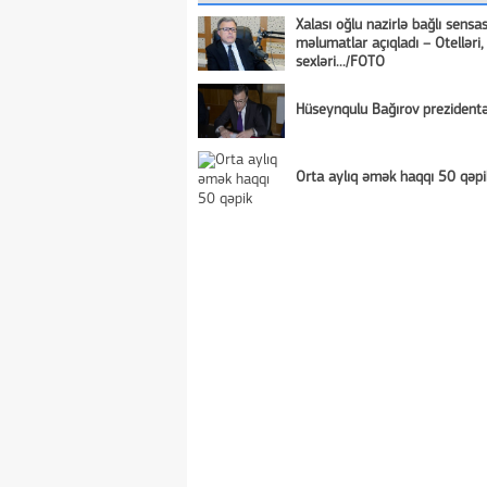
Xalası oğlu nazirlə bağlı sensa
məlumatlar açıqladı – Otelləri,
sexləri.../FOTO
Hüseynqulu Bağırov prezidentə
Orta aylıq əmək haqqı 50 qəpi