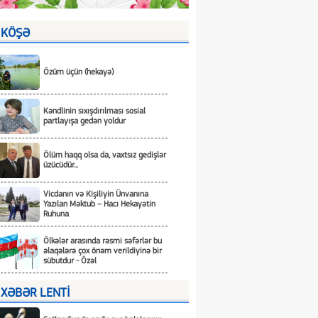
KÖŞƏ
Özüm üçün (hekayə)
Kəndlinin sıxışdırılması sosial
partlayışa gedən yoldur
Ölüm haqq olsa da, vaxtsız gedişlər
üzücüdür...
Vicdanın və Kişiliyin Ünvanına
Yazılan Məktub – Hacı Hekayətin
Ruhuna
Ölkələr arasında rəsmi səfərlər bu
əlaqələrə çox önəm verildiyinə bir
sübutdur - Özəl
XƏBƏR LENTİ