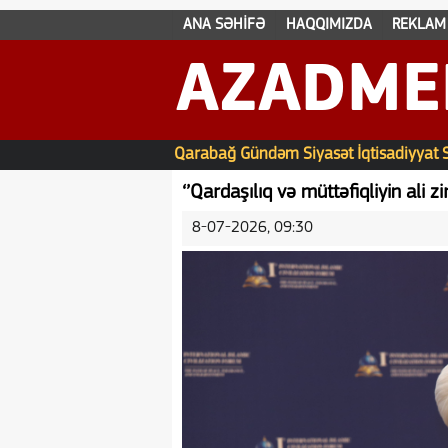
ANA SƏHİFƏ
HAQQIMIZDA
REKLAM
AZADME
Qarabağ
Gündəm
Siyasət
İqtisadiyyat
‘’Qardaşılıq və müttəfiqliyin ali 
8-07-2026, 09:30