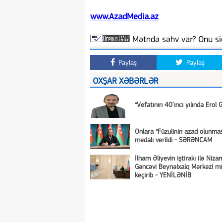
www.AzadMedia.az
Mətndə səhv var? Onu siç
Paylaş
Paylaş
OXŞAR XƏBƏRLƏR
“Vefatının 40'ıncı yılında Erol 
Onlara “Füzulinin azad olunma
medalı verildi - SƏRƏNCAM
İlham Əliyevin iştirakı ilə Niza
Gəncəvi Beynəlxalq Mərkəzi mü
keçirib - YENİLƏNİB