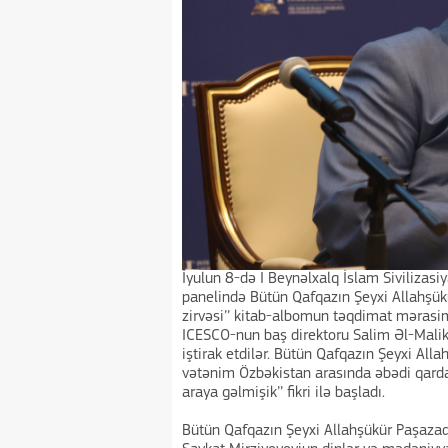
İyulun 8-də I Beynəlxalq İslam Sivilizasi
panelində Bütün Qafqazın Şeyxi Allahşükü
zirvəsi’’ kitab-albomun təqdimat mərasimi
ICESCO-nun baş direktoru Salim Əl-Malik,
iştirak etdilər. Bütün Qafqazın Şeyxi Al
vətənim Özbəkistan arasında əbədi qarda
araya gəlmişik’’ fikri ilə başladı.
Bütün Qafqazın Şeyxi Allahşükür Paşazad