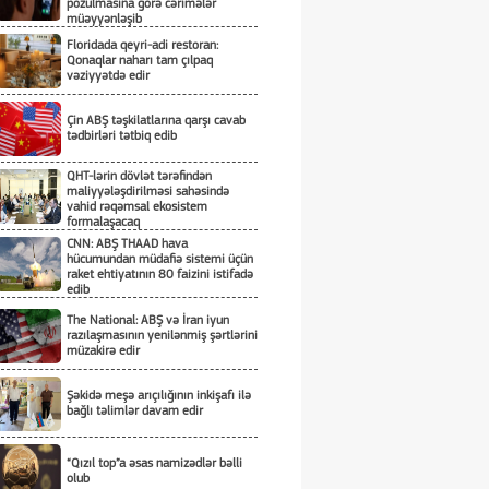
pozulmasına görə cərimələr
müəyyənləşib
Floridada qeyri-adi restoran:
Qonaqlar naharı tam çılpaq
vəziyyətdə edir
Çin ABŞ təşkilatlarına qarşı cavab
tədbirləri tətbiq edib
QHT-lərin dövlət tərəfindən
maliyyələşdirilməsi sahəsində
vahid rəqəmsal ekosistem
formalaşacaq
CNN: ABŞ THAAD hava
hücumundan müdafiə sistemi üçün
raket ehtiyatının 80 faizini istifadə
edib
The National: ABŞ və İran iyun
razılaşmasının yenilənmiş şərtlərini
müzakirə edir
Şəkidə meşə arıçılığının inkişafı ilə
bağlı təlimlər davam edir
“Qızıl top”a əsas namizədlər bəlli
olub