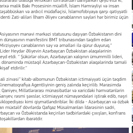
lərarası dialoqa verdikləri töhfələrdən danışarkən qeyd etdi ki,
tarixə malik Bakı Prosesinin müəllifi, İslam Həmrəyliyi və insan
təşəbbüskarı və ardıcıl müdafiəçisi, İslamofobiyaya qarşı qətiyyətli
nti Zati-aliləri İlham Əliyev cənablarının səyləri hər birimiz üçün
 Asiyasının mənəvi mərkəzi statusunu daşıyan Özbəkistanın dini
am dünyasının manifestini BMT tribunasından təqdim edən
Mirziyoyev cənablarının səy və əməlləri ilə qürur duyuruq.’’
ider Heydər Əliyevin Azərbaycan Özbəkistan əlaqələrinin
yd etdi. ‘’ Şükürlər olsun, Azərbaycan xalqının ümummilli lideri,
ın dönəmində müstəqil Azərbaycan-Özbəkistan əlaqələrində təməli
af etdirilir.‘’
n ali zirvəsi’’ kitab-albomunun Özbəkistan ictimaiyyəti üçün təqdim
inematoqrafiya Agentliyinin geniş zalında keçirilib. Mərasimdə
 Qaniyev, Millətlərarası münasibətlər və xaricdəki həmvətənlərin
rıyev, rəsmi şəxslər, ictimiayyət nümayəndələri iştirak edib, nəşri
klopediyası kimi qiymətləndiriblər. İki dildə - Azərbaycan və özbək
ları müxtəlif dövrlərdə Qafqaz Müsəlmanları İdarəsinin sədri,
aycan və Özbəkistanda keçirilən tədbirlərdəki çıxışları, konfrans
oşəkillərdən ibarətdir.