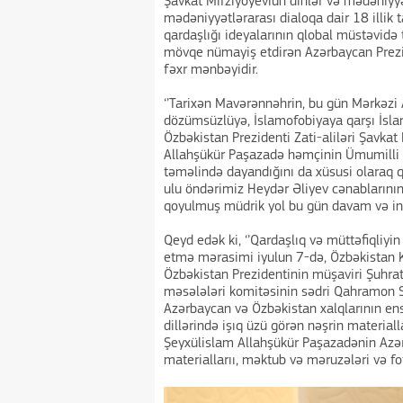
Şavkat Mirziyoyeviun dinlər və mədəniyyət
mədəniyyətlərarası dialoqa dair 18 illik 
qardaşlığı ideyalarının qlobal müstəvidə 
mövqe nümayiş etdirən Azərbaycan Prezide
fəxr mənbəyidir.
‘’Tarixən Mavərənnəhrin, bu gün Mərkəzi
dözümsüzlüyə, İslamofobiyaya qarşı İsl
Özbəkistan Prezidenti Zati-aliləri Şavkat 
Allahşükür Paşazadə həmçinin Ümumilli L
təməlində dayandığını da xüsusi olaraq qe
ulu öndərimiz Heydər Əliyev cənabların
qoyulmuş müdrik yol bu gün davam və inkiş
Qeyd edək ki, ‘’Qardaşlıq və müttəfiqliyi
etmə mərasimi iyulun 7-də, Özbəkistan K
Özbəkistan Prezidentinin müşaviri Şuhrat
məsələləri komitəsinin sədri Qahramon Sa
Azərbaycan və Özbəkistan xalqlarının ensi
dillərində işıq üzü görən nəşrin material
Şeyxülislam Allahşükür Paşazadənin Azərb
materiallarıı, məktub və məruzələri və fot