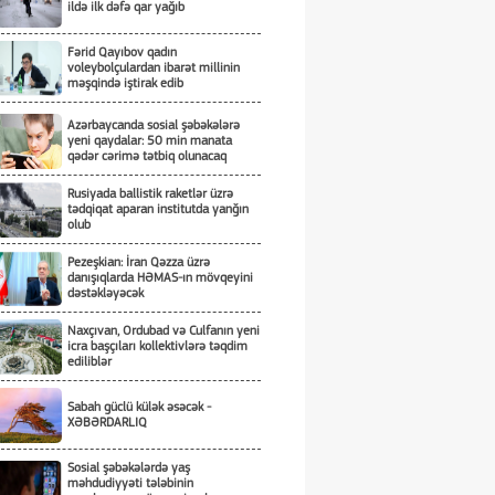
ildə ilk dəfə qar yağıb
Fərid Qayıbov qadın
voleybolçulardan ibarət millinin
məşqində iştirak edib
Azərbaycanda sosial şəbəkələrə
yeni qaydalar: 50 min manata
qədər cərimə tətbiq olunacaq
Rusiyada ballistik raketlər üzrə
tədqiqat aparan institutda yanğın
olub
Pezeşkian: İran Qəzza üzrə
danışıqlarda HƏMAS-ın mövqeyini
dəstəkləyəcək
Naxçıvan, Ordubad və Culfanın yeni
icra başçıları kollektivlərə təqdim
ediliblər
Sabah güclü külək əsəcək -
XƏBƏRDARLIQ
Sosial şəbəkələrdə yaş
məhdudiyyəti tələbinin