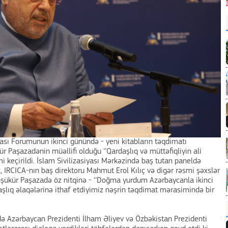
yası Forumunun ikinci günündə - yeni kitabların təqdimatı
r Paşazadənin müəllifi olduğu ‘’Qardaşlıq və müttəfiqliyin ali
 keçirildi. İslam Sivilizasiyası Mərkəzində baş tutan paneldə
 IRCICA-nın baş direktoru Mahmut Erol Kılıç və digər rəsmi şəxslər
lahşükür Paşazadə öz nitqinə - ‘’Doğma yurdum Azərbaycanla ikinci
şlıq əlaqələrinə ithaf etdiyimiz nəşrin təqdimat mərasimində bir
ə Azərbaycan Prezidenti İlham Əliyev və Özbəkistan Prezidenti