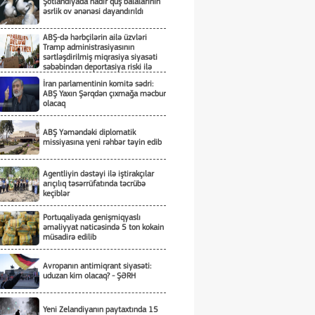
Şotlandiyada nadir quş balalarının
əsrlik ov ənənəsi dayandırıldı
ABŞ-də hərbçilərin ailə üzvləri
Tramp administrasiyasının
sərtləşdirilmiş miqrasiya siyasəti
səbəbindən deportasiya riski ilə
üzləşiblər
İran parlamentinin komitə sədri:
ABŞ Yaxın Şərqdən çıxmağa məcbur
olacaq
ABŞ Yəməndəki diplomatik
missiyasına yeni rəhbər təyin edib
Agentliyin dəstəyi ilə iştirakçılar
arıçılıq təsərrüfatında təcrübə
keçiblər
Portuqaliyada genişmiqyaslı
əməliyyat nəticəsində 5 ton kokain
müsadirə edilib
Avropanın antimiqrant siyasəti:
uduzan kim olacaq? - ŞƏRH
Yeni Zelandiyanın paytaxtında 15