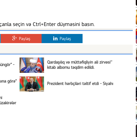
anla seçin və Ctrl+Enter düyməsini basın.
Paylaş
Paylaş
Qardaşılıq və müttəfiqliyin ali zirvəsi’’
Güngör” -
kitab albomu təqdim edildi.
sına görə”
Prezident hərbçiləri təltif etdi - Siyahı
mi
zakirələr