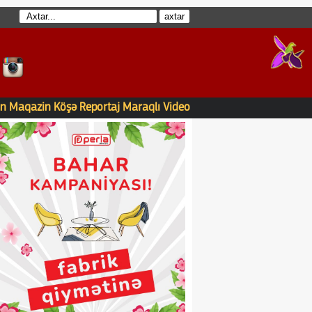
n
Maqazin
Köşə
Reportaj
Maraqlı
Video