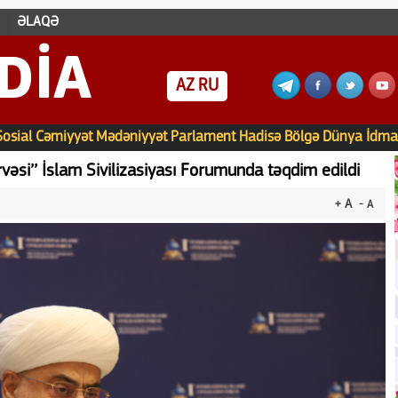
ƏLAQƏ
DIA
AZ
RU
Sosial
Cəmiyyət
Mədəniyyət
Parlament
Hadisə
Bölgə
Dünya
İdma
zirvəsi’’ İslam Sivilizasiyası Forumunda təqdim edildi
+ A
- A