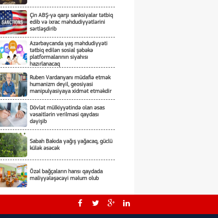
Çin ABŞ-yə qarşı sanksiyalar tətbiq
edib və ixrac məhdudiyyətlərini
sərtləşdirib
Azərbaycanda yaş məhdudiyyəti
tətbiq edilən sosial şəbəkə
platformalarının siyahısı
hazırlanacaq
Ruben Vardanyanı müdafiə etmək
humanizm deyil, geosiyasi
manipulyasiyaya xidmət etməkdir
Dövlət mülkiyyətində olan əsas
vəsaitlərin verilməsi qaydası
dəyişib
Sabah Bakıda yağış yağacaq, güclü
külək əsəcək
Özəl bağçaların hansı qaydada
maliyyələşəcəyi məlum olub
Rusiya Kiyevə hücumda kasetli
döyüş sursatlarından istifadə edib