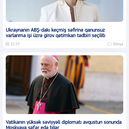
Ukraynanın ABŞ-dakı keçmiş səfirinə qanunsuz
varlanma işi üzrə girov qətimkan tədbiri seçilib
21:57
Dünya
Vatikanın yüksək səviyyəli diplomatı avqustun sonunda
Moskvaya səfər edə bilər