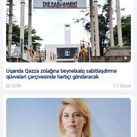
Uqanda Qəzza zolağına beynəlxalq sabitləşdirmə
qüvvələri çərçivəsində hərbçi göndərəcək
22:00
Dünya