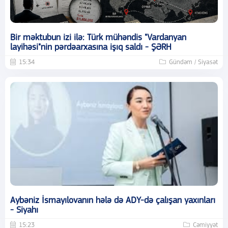
Bir məktubun izi ilə: Türk mühəndis "Vardanyan
layihəsi"nin pərdəarxasına işıq saldı - ŞƏRH
15:34
Gündəm / Siyasət
Aybəniz İsmayılovanın hələ də ADY-də çalışan yaxınları
- Siyahı
15:23
Cəmiyyət