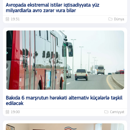
Avropada ekstremal istilər iqtisadiyyata yüz
milyardlarla avro zərər vura bilər
19:31
Dünya
Bakıda 6 marşrutun hərəkəti alternativ küçələrlə təşkil
ediləcək
19:00
Cəmiyyət