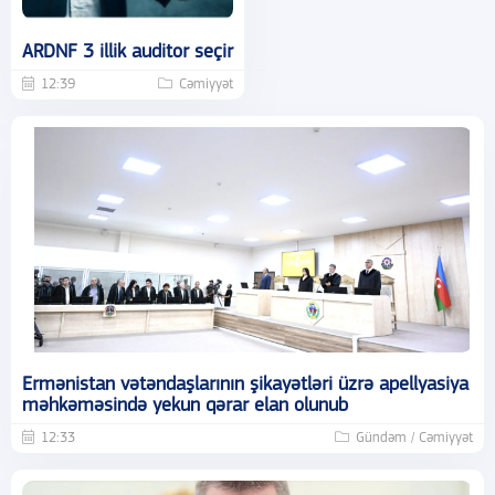
ARDNF 3 illik auditor seçir
12:39
Cəmiyyət
Ermənistan vətəndaşlarının şikayətləri üzrə apellyasiya
məhkəməsində yekun qərar elan olunub
12:33
Gündəm / Cəmiyyət