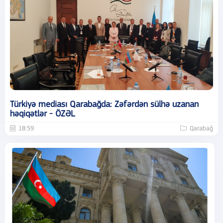
Türkiyə mediası Qarabağda: Zəfərdən sülhə uzanan
həqiqətlər - ÖZƏL
18:59
Qarabağ