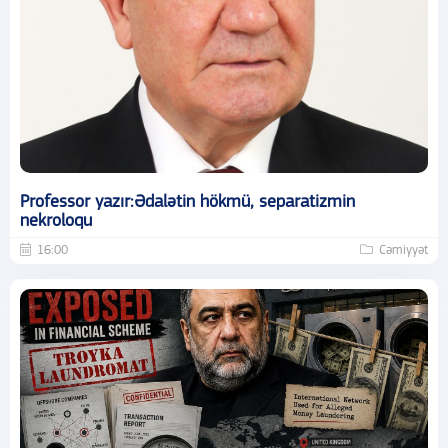
Professor yazır:Ədalətin hökmü, separatizmin
nekroloqu
16:00
Cəmiyyət