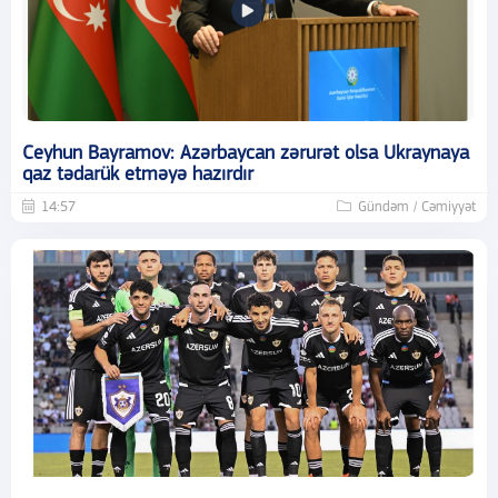
Ceyhun Bayramov: Azərbaycan zərurət olsa Ukraynaya
qaz tədarük etməyə hazırdır
14:57
Gündəm / Cəmiyyət