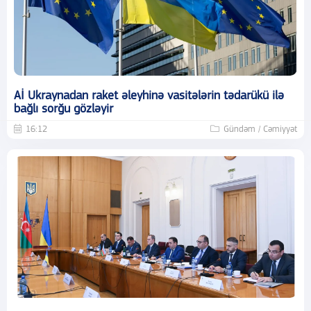
Aİ Ukraynadan raket əleyhinə vasitələrin tədarükü ilə
bağlı sorğu gözləyir
16:12
Gündəm / Cəmiyyət