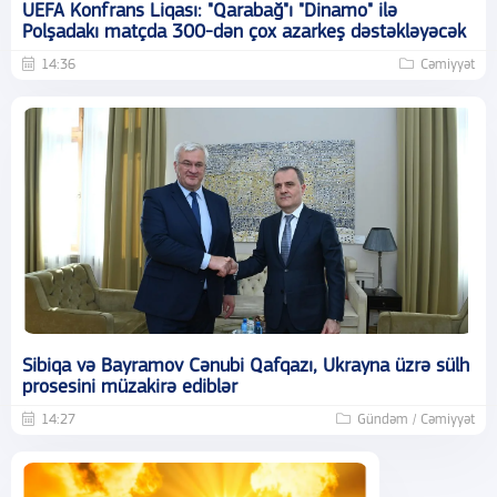
UEFA Konfrans Liqası: "Qarabağ"ı "Dinamo" ilə
Polşadakı matçda 300-dən çox azarkeş dəstəkləyəcək
14:36
Cəmiyyət
Sibiqa və Bayramov Cənubi Qafqazı, Ukrayna üzrə sülh
prosesini müzakirə ediblər
14:27
Gündəm / Cəmiyyət