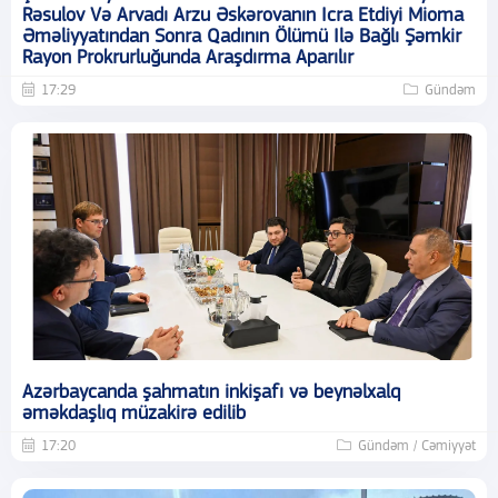
Rəsulov Və Arvadı Arzu Əskərovanın Icra Etdiyi Mioma
Əməliyyatından Sonra Qadının Ölümü Ilə Bağlı Şəmkir
Rayon Prokrurluğunda Araşdırma Aparılır
17:29
Gündəm
Azərbaycanda şahmatın inkişafı və beynəlxalq
əməkdaşlıq müzakirə edilib
17:20
Gündəm / Cəmiyyət