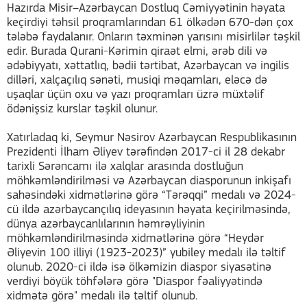
Hazırda Misir–Azərbaycan Dostluq Cəmiyyətinin həyata
keçirdiyi təhsil proqramlarından 61 ölkədən 670-dən çox
tələbə faydalanır. Onların təxminən yarısını misirlilər təşkil
edir. Burada Qurani-Kərimin qiraət elmi, ərəb dili və
ədəbiyyatı, xəttatlıq, bədii tərtibat, Azərbaycan və ingilis
dilləri, xalçaçılıq sənəti, musiqi məqamları, eləcə də
uşaqlar üçün oxu və yazı proqramları üzrə müxtəlif
ödənişsiz kurslar təşkil olunur.
Xatırladaq ki, Seymur Nəsirov Azərbaycan Respublikasının
Prezidenti İlham Əliyev tərəfindən 2017-ci il 28 dekabr
tarixli Sərəncamı ilə xalqlar arasında dostluğun
möhkəmləndirilməsi və Azərbaycan diasporunun inkişafı
sahəsindəki xidmətlərinə görə “Tərəqqi” medalı və 2024-
cü ildə azərbaycançılıq ideyasının həyata keçirilməsində,
dünya azərbaycanlılarının həmrəyliyinin
möhkəmləndirilməsində xidmətlərinə görə “Heydər
Əliyevin 100 illiyi (1923-2023)” yubiley medalı ilə təltif
olunub. 2020-ci ildə isə ölkəmizin diaspor siyasətinə
verdiyi böyük töhfələrə görə "Diaspor fəaliyyətində
xidmətə görə" medalı ilə təltif olunub.