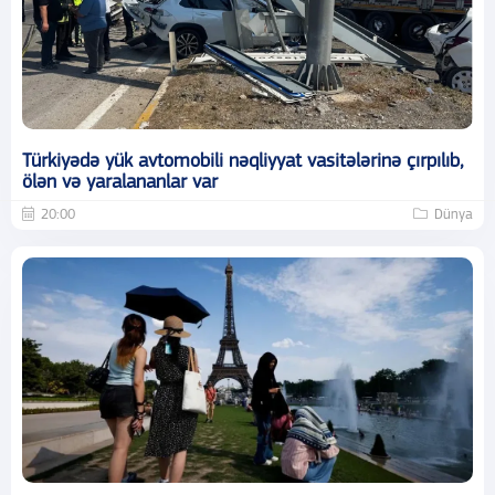
Türkiyədə yük avtomobili nəqliyyat vasitələrinə çırpılıb,
ölən və yaralananlar var
20:00
Dünya