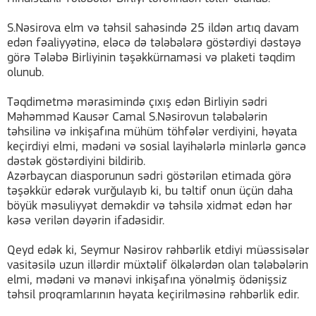
S.Nəsirova elm və təhsil sahəsində 25 ildən artıq davam
edən fəaliyyətinə, eləcə də tələbələrə göstərdiyi dəstəyə
görə Tələbə Birliyinin təşəkkürnaməsi və plaketi təqdim
olunub.
Təqdimetmə mərasimində çıxış edən Birliyin sədri
Məhəmməd Kausər Camal S.Nəsirovun tələbələrin
təhsilinə və inkişafına mühüm töhfələr verdiyini, həyata
keçirdiyi elmi, mədəni və sosial layihələrlə minlərlə gəncə
dəstək göstərdiyini bildirib.
Azərbaycan diasporunun sədri göstərilən etimada görə
təşəkkür edərək vurğulayıb ki, bu təltif onun üçün daha
böyük məsuliyyət deməkdir və təhsilə xidmət edən hər
kəsə verilən dəyərin ifadəsidir.
Qeyd edək ki, Seymur Nəsirov rəhbərlik etdiyi müəssisələr
vasitəsilə uzun illərdir müxtəlif ölkələrdən olan tələbələrin
elmi, mədəni və mənəvi inkişafına yönəlmiş ödənişsiz
təhsil proqramlarının həyata keçirilməsinə rəhbərlik edir.