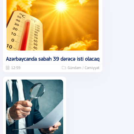
Azərbaycanda sabah 39 dərəcə isti olacaq
12:59
Gündəm / Cəmiyyət