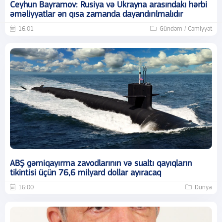
Ceyhun Bayramov: Rusiya və Ukrayna arasındakı hərbi
əməliyyatlar ən qısa zamanda dayandırılmalıdır
16:01
Gündəm / Cəmiyyət
ABŞ gəmiqayırma zavodlarının və sualtı qayıqların
tikintisi üçün 76,6 milyard dollar ayıracaq
16:00
Dünya