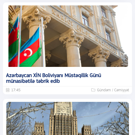
Azərbaycan XİN Boliviyanı Müstəqillik Günü
münasibətilə təbrik edib
17:45
Gündəm / Cəmiyyət