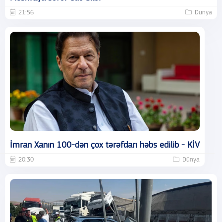
21:56
Dünya
İmran Xanın 100-dən çox tərəfdarı həbs edilib - KİV
20:30
Dünya