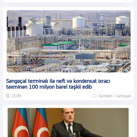
Səngəçal terminalı ilə neft və kondensat ixracı
təxminən 100 milyon barel təşkil edib
15:09
Gündəm / Cəmiyyət