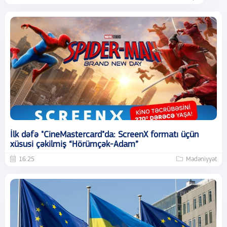
İlk dəfə "CineMastercard"da: ScreenX formatı üçün
xüsusi çəkilmiş “Hörümçək-Adam”
16:25
Mədəniyyət