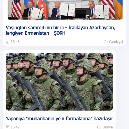
Vaşinqton sammitinin bir ili - İrəliləyən Azərbaycan,
ləngiyən Ermənistan - ŞƏRH
16:46
Cəmiyyət
Yaponiya “müharibənin yeni formalarına” hazırlaşır
16:42
Dünya