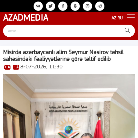
AZAD
MEDIA
AZ
RU
Misirdə azərbaycanlı alim Seymur Nəsirov təhsil
sahəsindəki fəaliyyətlərinə görə təltif edilib
8-07-2026, 11:30
+ A
- A