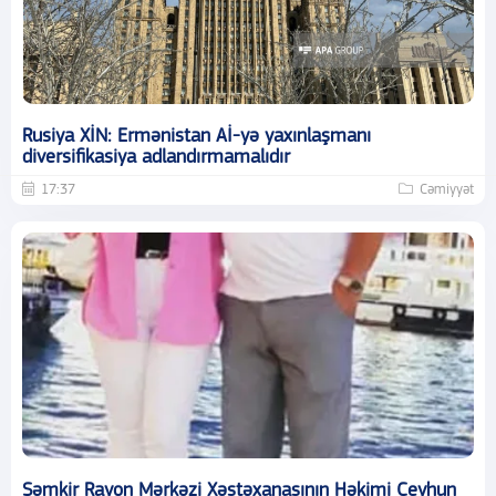
Rusiya XİN: Ermənistan Aİ-yə yaxınlaşmanı
diversifikasiya adlandırmamalıdır
17:37
Cəmiyyət
Şəmkir Rayon Mərkəzi Xəstəxanasının Həkimi Ceyhun