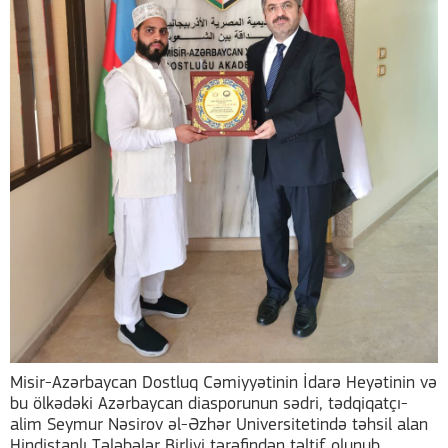
Misir-Azərbaycan Dostluq Cəmiyyətinin İdarə Heyətinin və
bu ölkədəki Azərbaycan diasporunun sədri, tədqiqatçı-
alim Seymur Nəsirov əl-Əzhər Universitetində təhsil alan
Hindistanlı Tələbələr Birliyi tərəfindən təltif olunub.