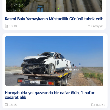
Rəsmi Bakı Yamaykanın Müstəqillik Gününü təbrik edib
18:30
Cəmiyyət
Hacıqabulda yol qəzasında bir nəfər ölüb, 1 nəfər
xəsarət alıb
18:15
Hadisə