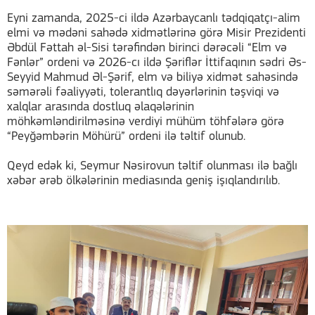
Eyni zamanda, 2025-ci ildə Azərbaycanlı tədqiqatçı-alim
elmi və mədəni sahədə xidmətlərinə görə Misir Prezidenti
Əbdül Fəttah əl-Sisi tərəfindən birinci dərəcəli “Elm və
Fənlər” ordeni və 2026-cı ildə Şəriflər İttifaqının sədri Əs-
Seyyid Mahmud Əl-Şərif, elm və biliyə xidmət sahəsində
səmərəli fəaliyyəti, tolerantlıq dəyərlərinin təşviqi və
xalqlar arasında dostluq əlaqələrinin
möhkəmləndirilməsinə verdiyi mühüm töhfələrə görə
“Peyğəmbərin Möhürü” ordeni ilə təltif olunub.
Qeyd edək ki, Seymur Nəsirovun təltif olunması ilə bağlı
xəbər ərəb ölkələrinin mediasında geniş işıqlandırılıb.