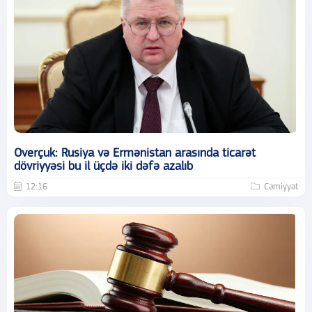
Overçuk: Rusiya və Ermənistan arasında ticarət
dövriyyəsi bu il üçdə iki dəfə azalıb
12:16
Cəmiyyət