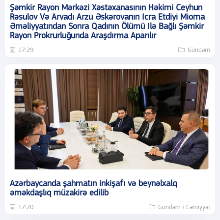
Şəmkir Rayon Mərkəzi Xəstəxanasının Həkimi Ceyhun
Rəsulov Və Arvadı Arzu Əskərovanın Icra Etdiyi Mioma
Əməliyyatından Sonra Qadının Ölümü Ilə Bağlı Şəmkir
Rayon Prokrurluğunda Araşdırma Aparılır
17:29
Gündəm
Azərbaycanda şahmatın inkişafı və beynəlxalq
əməkdaşlıq müzakirə edilib
17:20
Gündəm / Cəmiyyət