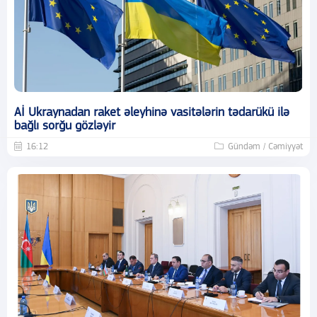
Aİ Ukraynadan raket əleyhinə vasitələrin tədarükü ilə
bağlı sorğu gözləyir
16:12
Gündəm / Cəmiyyət