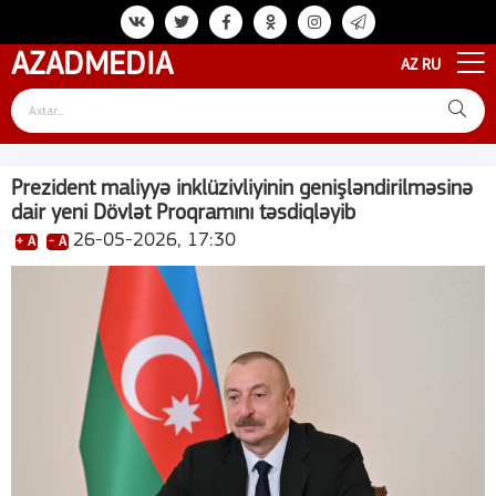
AZAD
MEDIA
AZ
RU
Prezident maliyyə inklüzivliyinin genişləndirilməsinə
dair yeni Dövlət Proqramını təsdiqləyib
26-05-2026, 17:30
+ A
- A