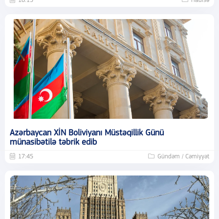
18:15
Hadisə
Azərbaycan XİN Boliviyanı Müstəqillik Günü
münasibətilə təbrik edib
17:45
Gündəm / Cəmiyyət