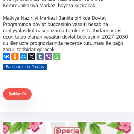
Kommunikasiya Mərkəzi həyata keçirəcək.
Maliyyə Nazirliyi Mərkəzi Bankla birlikdə Dövlət
Proqramında dövlət büdcəsinin vəsaiti hesabına
maliyyələşdirilməsi nəzərdə tutulmuş tədbirlərin icrası
üçün tələb olunan vəsaitin dövlət büdcəsinin 2027-2030-
cu illər üzrə proqnozlarında nəzərdə tutulması ilə bağlı
zəruri tədbirlər görəcək.
Facebook-da Paylaş
Şərhlər (0)