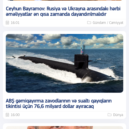
Ceyhun Bayramov: Rusiya və Ukrayna arasındakı hərbi
əməliyyatlar ən qısa zamanda dayandırılmalıdır
16:01
Gündəm / Cəmiyyət
ABŞ gəmiqayırma zavodlarının və sualtı qayıqların
tikintisi üçün 76,6 milyard dollar ayıracaq
16:00
Dünya