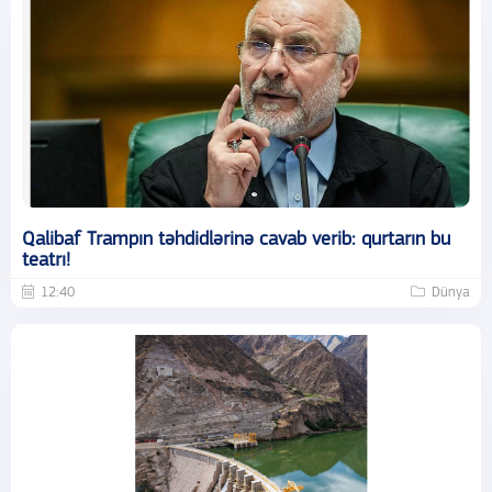
Qalibaf Trampın təhdidlərinə cavab verib: qurtarın bu
teatrı!
12:40
Dünya