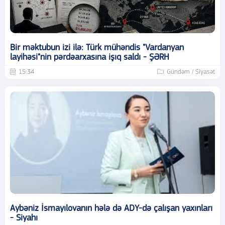
Bir məktubun izi ilə: Türk mühəndis "Vardanyan
layihəsi"nin pərdəarxasına işıq saldı - ŞƏRH
15:34
Gündəm / Siyasət
Aybəniz İsmayılovanın hələ də ADY-də çalışan yaxınları
- Siyahı