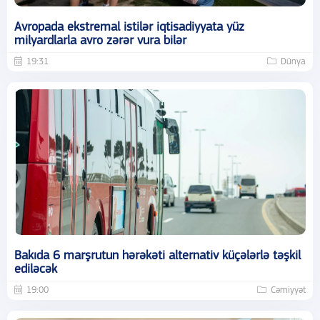
Avropada ekstremal istilər iqtisadiyyata yüz
milyardlarla avro zərər vura bilər
19:31
Dünya
Bakıda 6 marşrutun hərəkəti alternativ küçələrlə təşkil
ediləcək
19:00
Cəmiyyət