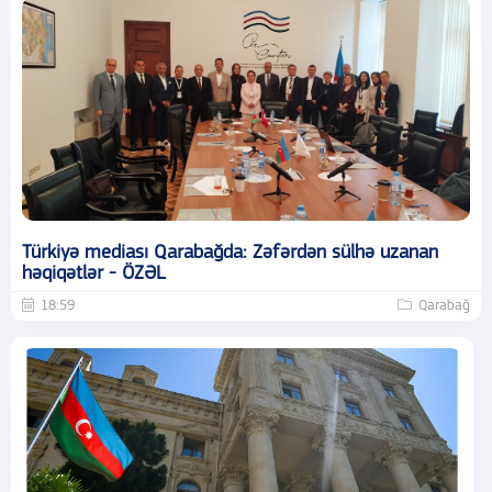
Türkiyə mediası Qarabağda: Zəfərdən sülhə uzanan
həqiqətlər - ÖZƏL
18:59
Qarabağ