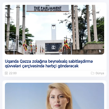
Uqanda Qəzza zolağına beynəlxalq sabitləşdirmə
qüvvələri çərçivəsində hərbçi göndərəcək
22:00
Dünya