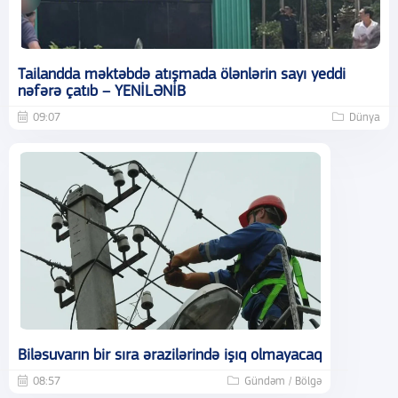
Tailandda məktəbdə atışmada ölənlərin sayı yeddi
nəfərə çatıb – YENİLƏNİB
09:07
Dünya
Biləsuvarın bir sıra ərazilərində işıq olmayacaq
08:57
Gündəm / Bölgə