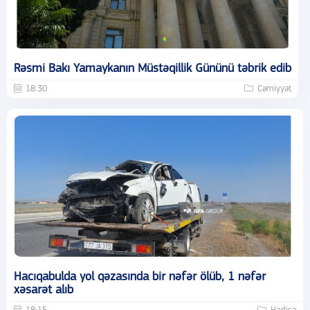
Rəsmi Bakı Yamaykanın Müstəqillik Gününü təbrik edib
18:30
Cəmiyyət
Hacıqabulda yol qəzasında bir nəfər ölüb, 1 nəfər
xəsarət alıb