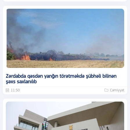
Zərdabda qəsdən yanğın törətməkdə şübhəli bilinən
şəxs saxlanılıb
11:50
Cəmiyyət