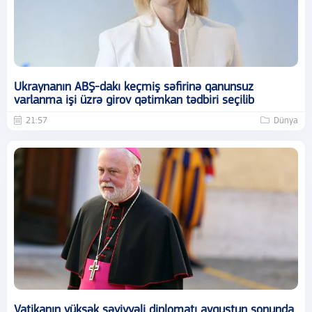
Ukraynanın ABŞ-dakı keçmiş səfirinə qanunsuz
varlanma işi üzrə girov qətimkan tədbiri seçilib
21:57
Dünya
Vatikanın yüksək səviyyəli diplomatı avqustun sonunda