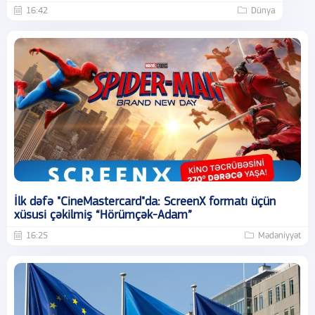
16:42
Dünya
İlk dəfə "CineMastercard"da: ScreenX formatı üçün
xüsusi çəkilmiş “Hörümçək-Adam”
16:25
Mədəniyyət