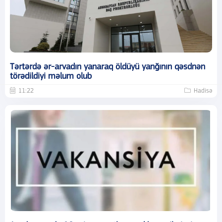
Tərtərdə ər-arvadın yanaraq öldüyü yanğının qəsdnən
törədildiyi məlum olub
11:22
Hadisə