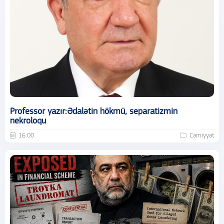
Professor yazır:Ədalətin hökmü, separatizmin
nekroloqu
16:00
Cəmiyyət