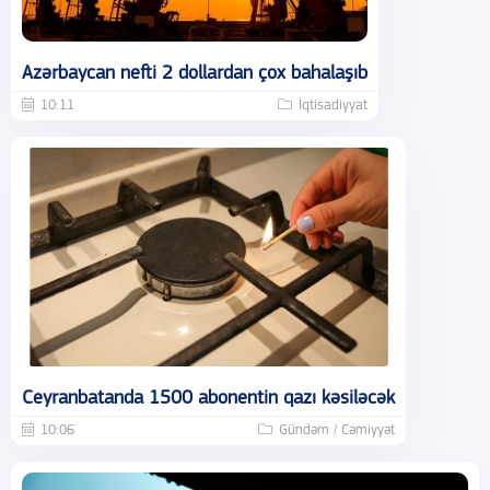
Azərbaycan nefti 2 dollardan çox bahalaşıb
10:11
İqtisadiyyat
Ceyranbatanda 1500 abonentin qazı kəsiləcək
10:06
Gündəm / Cəmiyyət