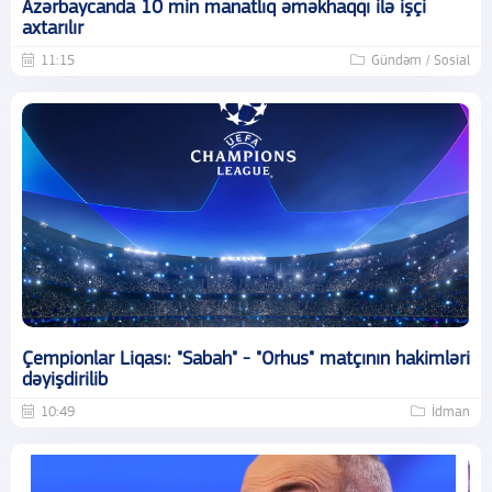
Azərbaycanda 10 min manatlıq əməkhaqqı ilə işçi
axtarılır
11:15
Gündəm / Sosial
Çempionlar Liqası: "Sabah" - "Orhus" matçının hakimləri
dəyişdirilib
10:49
İdman