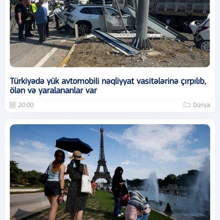
Türkiyədə yük avtomobili nəqliyyat vasitələrinə çırpılıb,
ölən və yaralananlar var
20:00
Dünya