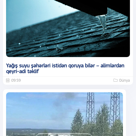
Yağış suyu şəhərləri istidən qoruya bilər – alimlərdən
qeyri-adi təklif
09:59
Dünya