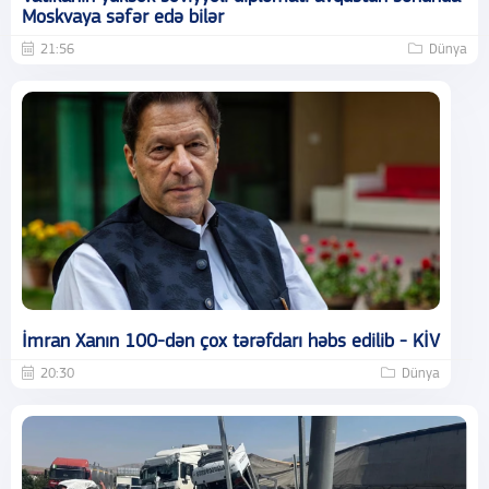
Moskvaya səfər edə bilər
21:56
Dünya
İmran Xanın 100-dən çox tərəfdarı həbs edilib - KİV
20:30
Dünya