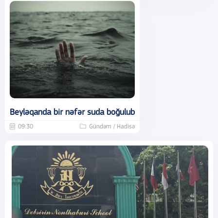
Beyləqanda bir nəfər suda boğulub
09:30
Gündəm / Hadisə