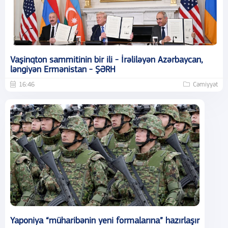
Vaşinqton sammitinin bir ili - İrəliləyən Azərbaycan,
ləngiyən Ermənistan - ŞƏRH
16:46
Cəmiyyət
Yaponiya “müharibənin yeni formalarına” hazırlaşır