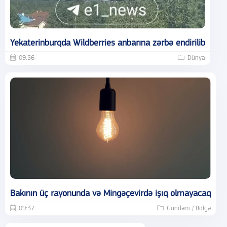
Yekaterinburqda Wildberries anbarına zərbə endirilib
09:56
Dünya
Bakının üç rayonunda və Mingəçevirdə işıq olmayacaq
09:37
Gündəm / Bölgə