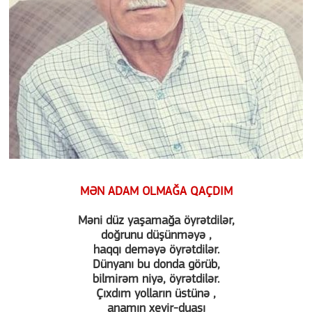
MƏN ADAM OLMAĞA QAÇDIM
Məni düz yaşamağa öyrətdilər,
doğrunu düşünməyə ,
haqqı deməyə öyrətdilər.
Dünyanı bu donda görüb,
bilmirəm niyə, öyrətdilər.
Çıxdım yolların üstünə ,
anamın xeyir-duası