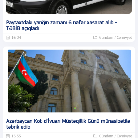
Paytaxtdakı yanğın zamanı 6 nəfər xəsarət alıb -
TƏBİB açıqladı
16:04
Gündəm / Cəmiyyət
Azərbaycan Kot-d'İvuarı Müstəqillik Günü münasibətilə
təbrik edib
15:35
Gündəm / Cəmiyyət