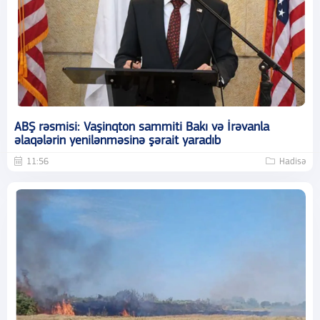
ABŞ rəsmisi: Vaşinqton sammiti Bakı və İrəvanla
əlaqələrin yenilənməsinə şərait yaradıb
11:56
Hadisə