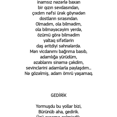
inamsız nəzərlə baxan
bir qızın sevdasından,
çıxdım nəfsi ürək göynədən
dostların sırasından.
Olmadım, ola bilmədim,
ola bilməyəcəyim yerdə,
özümü görə bilmədim
yaltaq sifətlərin
daş əritdiyi səhnələrdə.
Mən vicdanımı bağrıma basıb,
adamlığa yürüdüm,
əzablarını sinəmə çəkdim,
sevinclərini adamlarla paylaşdım...
Nə gözəlmiş, adam ömrü yaşamaq.
GEDİRİK
Yormuşdu bu yollar bizi,
Bürünüb aha, gedirik.