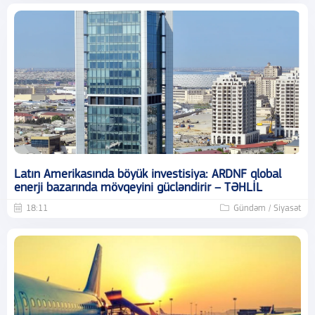
Latın Amerikasında böyük investisiya: ARDNF qlobal
enerji bazarında mövqeyini gücləndirir – TƏHLİL
18:11
Gündəm / Siyasət