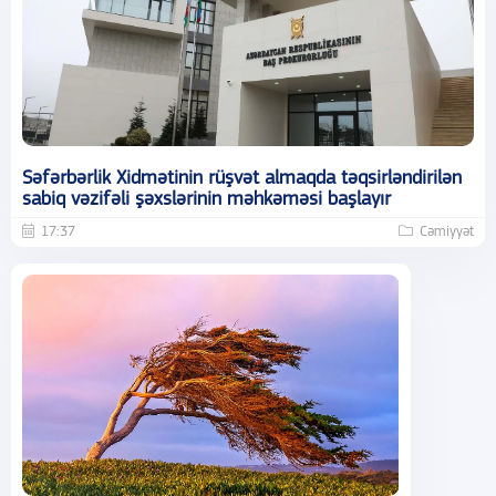
Səfərbərlik Xidmətinin rüşvət almaqda təqsirləndirilən
sabiq vəzifəli şəxslərinin məhkəməsi başlayır
17:37
Cəmiyyət