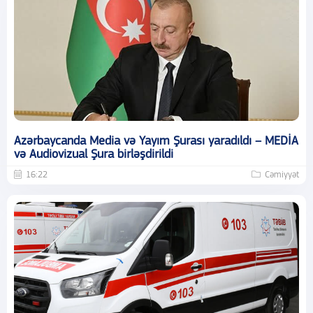
Azərbaycanda Media və Yayım Şurası yaradıldı – MEDİA
və Audiovizual Şura birləşdirildi
16:22
Cəmiyyət