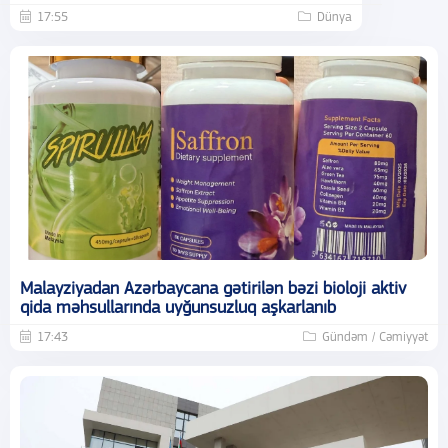
17:55
Dünya
Malayziyadan Azərbaycana gətirilən bəzi bioloji aktiv
qida məhsullarında uyğunsuzluq aşkarlanıb
17:43
Gündəm / Cəmiyyət