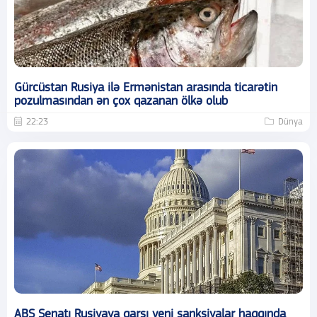
Gürcüstan Rusiya ilə Ermənistan arasında ticarətin
pozulmasından ən çox qazanan ölkə olub
22:23
Dünya
ABŞ Senatı Rusiyaya qarşı yeni sanksiyalar haqqında