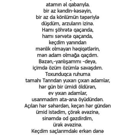
atamın əl qabarıyla.
bir az kəndin-kəsəyin,
bir az da könlümün təpəriylə
düşdüm, arzuların izinə.
Hamı şöhrətə qaçanda,
hamı sərvətə qaçanda,
keçdim yanından
mənlik olmayan həqiqətlərin,
mən adam olmağa qaçdım.
Bəzən,-yanlışammı -deyə,
içimdə özüm özümlə savaşdım.
Toxunduqca ruhuma
tamahı Tanrıdan yuxarı çıxan adamlar,
hər gün bir ümidi öldürən,
ev yıxan adamlar,
usanmadım ata-ana öyüdündən.
Açılan hər səhərdən, keçən hər gündən
ümid istədim, çörək əvəzinə,
sinəmdə od gəzdirdim,
ürək əvəzinə.
Keçdim saçlarımdakı erkən dənə