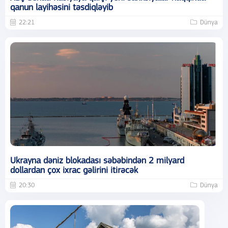
qanun layihəsini təsdiqləyib
22:21
Dünya
Ukrayna dəniz blokadası səbəbindən 2 milyard
dollardan çox ixrac gəlirini itirəcək
20:30
Dünya