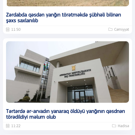
Zərdabda qəsdən yanğın törətməkdə şübhəli bilinən
şəxs saxlanılıb
11:50
Cəmiyyət
Tərtərdə ər-arvadın yanaraq öldüyü yanğının qəsdnən
törədildiyi məlum olub
11:22
Hadisə