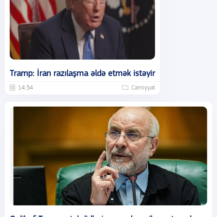
Tramp: İran razılaşma əldə etmək istəyir
14:34
Cəmiyyət