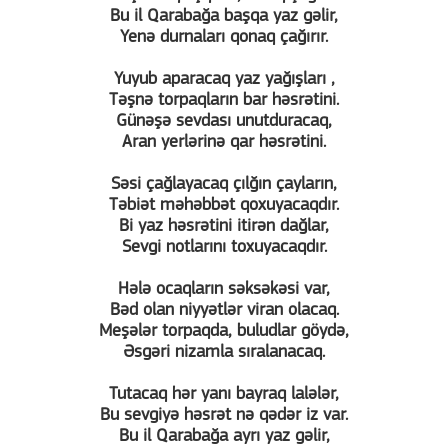
Bu il Qarabağa başqa yaz gəlir,
Yenə durnaları qonaq çağırır.
Yuyub aparacaq yaz yağışları ,
Təşnə torpaqların bar həsrətini.
Günəşə sevdası unutduracaq,
Aran yerlərinə qar həsrətini.
Səsi çağlayacaq çılğın çayların,
Təbiət məhəbbət qoxuyacaqdır.
Bi yaz həsrətini itirən dağlar,
Sevgi notlarını toxuyacaqdır.
Hələ ocaqların səksəkəsi var,
Bəd olan niyyətlər viran olacaq.
Meşələr torpaqda, buludlar göydə,
Əsgəri nizamla sıralanacaq.
Tutacaq hər yanı bayraq lalələr,
Bu sevgiyə həsrət nə qədər iz var.
Bu il Qarabağa ayrı yaz gəlir,