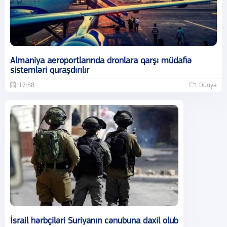
Almaniya aeroportlarında dronlara qarşı müdafiə
sistemləri quraşdırılır
17:58
Dünya
İsrail hərbçiləri Suriyanın cənubuna daxil olub