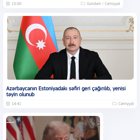
15:00
Gündəm / Cəmiyyət
Azərbaycanın Estoniyadakı səfiri geri çağırılıb, yenisi
təyin olunub
14:41
Cəmiyyət