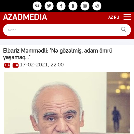
AZAD
MEDIA
AZ
RU
Elbariz Məmmədli: "Nə gözəlmiş, adam ömrü
yaşamaq..."
17-02-2021, 22:00
+ A
- A