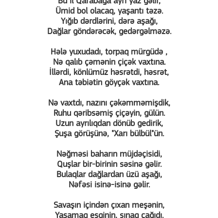
Bu il Qarabağa ayrı yaz gəlir,
Ümid bol olacaq, yaşantı təzə.
Yığıb dərdlərini, dərə aşağı,
Dağlar göndərəcək, gedərgəlməzə.
Hələ yuxudadı, torpaq mürgüdə ,
Nə qalıb çəmənin çiçək vaxtına.
İllərdi, könlümüz həsrətdi, həsrət,
Ana təbiətin göyçək vaxtına.
Nə vaxtdı, nazını çəkəmməmişdik,
Ruhu qəribsəmiş çiçəyin, gülün.
Uzun ayrılıqdan dönüb gedirik,
Şuşa görüşünə, "Xarı bülbül"ün.
Nəğməsi baharın müjdəçisidi,
Quşlar bir-birinin səsinə gəlir.
Bulaqlar dağlardan üzü aşağı,
Nəfəsi isinə-isinə gəlir.
Savaşın içindən çıxan meşənin,
Yaşamaq eşqinin, sınaq çağıdı.