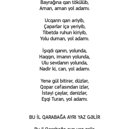
Bayrağına qan tökülüb,
Aman, aman yol adamı.
Ucqarın qarı əriyib,
Çəpərlər içə yeriyib,
Tibetdə ruhun kiriyib,
Yolu duman, yol adamı.
İşıqdı qanın, yolunda,
Haqqın, imanın yolunda,
Ulu sevdanın yolunda,
Nədir ki, can, yol adamı.
Yenə gül bitirər, düzlər,
Qopar cəfasından izlər,
İstəyi çaylar, dənizlər,
Eşqi Turan, yol adamı.
BU İL QARABAĞA AYRI YAZ GƏLİR