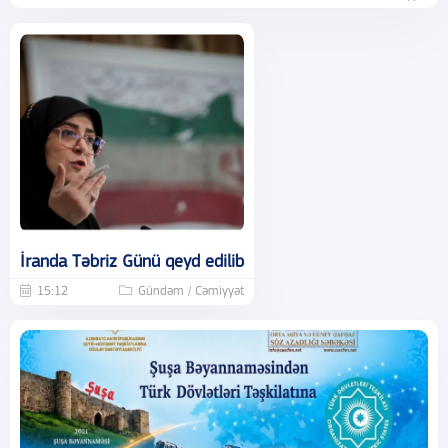
İranda Təbriz Günü qeyd edilib
15:12
Gündəm / Cəmiyyət