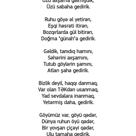
Üzü axşama gəlmişdik,
Üzü sabaha gedirik.
Ruhu göyə əl yetirən,
Eşqi həsrəti itirən,
Bozqırlarda gül bitirən,
Doğma "günah"a gedirik.
Gəldik, tanıdıq hamını,
Səhərini axşamını,
Tutub göylərin şamını,
Atları şahə gedirik.
Bizlik deyil, haqqı danmaq,
Var olan TƏKdən usanmaq,
Yad sevdalara inanmaq,
Yetərmiş daha, gedirik.
Göyümüz var, göyü qədər,
Dünya ruhun öyü qədər,
Bir yovşan çiçəyi qədər,
Ulu tamaha gedirik.