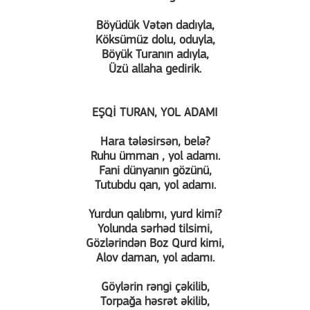
Böyüdük Vətən dadıyla,
Köksümüz dolu, oduyla,
Böyük Turanın adıyla,
Üzü allaha gedirik.
EŞQİ TURAN, YOL ADAMI
Hara tələsirsən, belə?
Ruhu ümman , yol adamı.
Fani dünyanın gözünü,
Tutubdu qan, yol adamı.
Yurdun qalıbmı, yurd kimi?
Yolunda sərhəd tilsimi,
Gözlərindən Boz Qurd kimi,
Alov daman, yol adamı.
Göylərin rəngi çəkilib,
Torpağa həsrət əkilib,