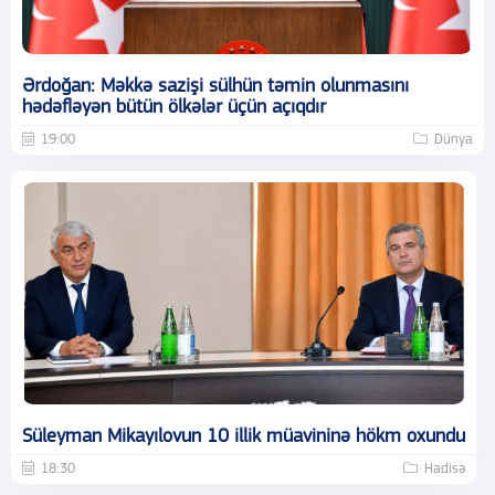
Ərdoğan: Məkkə sazişi sülhün təmin olunmasını
hədəfləyən bütün ölkələr üçün açıqdır
19:00
Dünya
Süleyman Mikayılovun 10 illik müavininə hökm oxundu
18:30
Hadisə