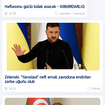
Həftəsonu güclü külək əsəcək - XƏBƏRDARLIQ
16:39
Gündəm / Cəmiyyət
Zelenski: "Yaroslavl" neft emalı zavoduna endirilən
zərbə uğurlu olub
16:22
Dünya