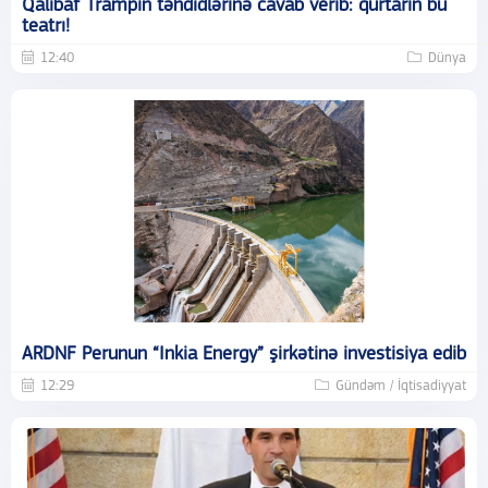
Qalibaf Trampın təhdidlərinə cavab verib: qurtarın bu
teatrı!
12:40
Dünya
ARDNF Perunun “Inkia Energy” şirkətinə investisiya edib
12:29
Gündəm / İqtisadiyyat