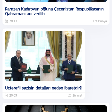
Ramzan Kadırovun oğluna Çeçenistan Respublikasının
Qəhrəmanı adı verilib
20:13
Dünya
Üçtərəfli sazişin detalları nədən ibarətdir?!
20:09
Siyasət