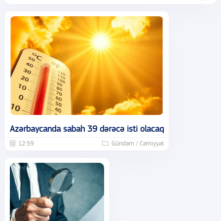
Azərbaycanda sabah 39 dərəcə isti olacaq
12:59
Gündəm / Cəmiyyət