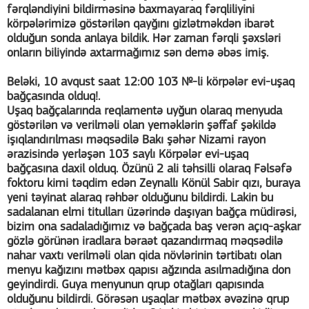
fərqləndiyini bildirməsinə baxmayaraq fərqliliyini
körpələrimizə göstərilən qayğını gizlətməkdən ibarət
olduğun sonda anlaya bildik. Hər zaman fərqli şəxsləri
onların biliyində axtarmağımız sən demə əbəs imiş.
Beləki, 10 avqust saat 12:00 103 №-li körpələr evi-uşaq
bağçasında olduq!.
Uşaq bağçalarında reqlamentə uyğun olaraq menyuda
göstərilən və verilməli olan yeməklərin şəffaf şəkildə
işıqlandırılması məqsədilə Bakı şəhər Nizami rayon
ərazisində yerləşən 103 saylı Körpələr evi-uşaq
bağçasına daxil olduq. Özünü 2 ali təhsilli olaraq Fəlsəfə
foktoru kimi təqdim edən Zeynallı Könül Sabir qızı, buraya
yeni təyinat alaraq rəhbər olduğunu bildirdi. Lakin bu
sadalanan elmi titulları üzərində daşıyan bağça müdirəsi,
bizim ona sadaladığımız və bağçada baş verən açıq-aşkar
gözlə görünən iradlara bəraət qazandırmaq məqsədilə
nahar vaxtı verilməli olan qida növlərinin tərtibatı olan
menyu kağızını mətbəx qapısı ağzında asılmadığına don
geyindirdi. Guya menyunun qrup otağları qapısında
olduğunu bildirdi. Görəsən uşaqlar mətbəx əvəzinə qrup