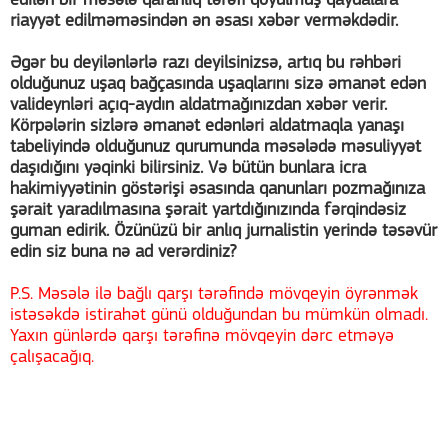
edilən bir məsələ qaranlıq tərəfi qoyulmuş qaydalara
riayyət edilməməsindən ən əsası xəbər verməkdədir.
Əgər bu deyilənlərlə razı deyilsinizsə, artıq bu rəhbəri
olduğunuz uşaq bağçasında uşaqlarını sizə əmanət edən
valideynləri açıq-aydın aldatmağınızdan xəbər verir.
Körpələrin sizlərə əmanət edənləri aldatmaqla yanaşı
tabeliyində olduğunuz qurumunda məsələdə məsuliyyət
daşıdığını yəqinki bilirsiniz. Və bütün bunlara icra
hakimiyyətinin göstərişi əsasında qanunları pozmağınıza
şərait yaradılmasına şərait yartdığınızında fərqindəsiz
guman edirik. Özünüzü bir anlıq jurnalistin yerində təsəvür
edin siz buna nə ad verərdiniz?
P.S. Məsələ ilə bağlı qarşı tərəfində mövqeyin öyrənmək
istəsəkdə istirahət günü olduğundan bu mümkün olmadı.
Yaxın günlərdə qarşı tərəfinə mövqeyin dərc etməyə
çalışacağıq.