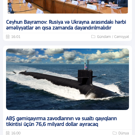
Ceyhun Bayramov: Rusiya və Ukrayna arasındakı hərbi
əməliyyatlar ən qısa zamanda dayandırılmalıdır
16:01
Gündəm / Cəmiyyət
ABŞ gəmiqayırma zavodlarının və sualtı qayıqların
tikintisi üçün 76,6 milyard dollar ayıracaq
16:00
Dünya