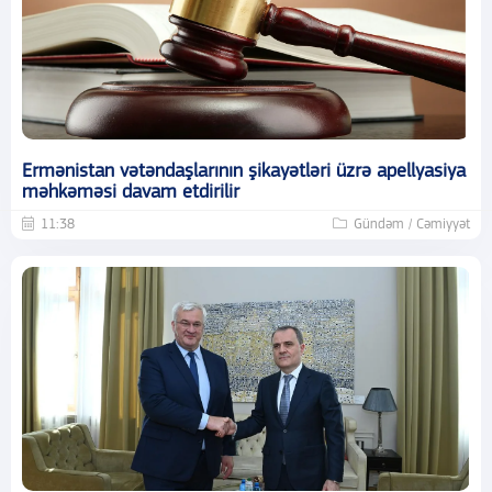
Ermənistan vətəndaşlarının şikayətləri üzrə apellyasiya
məhkəməsi davam etdirilir
11:38
Gündəm / Cəmiyyət