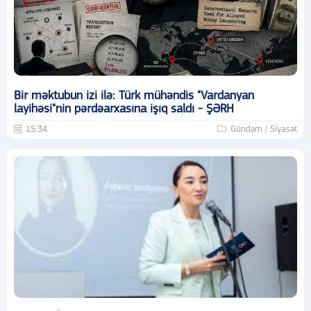
Bir məktubun izi ilə: Türk mühəndis "Vardanyan
layihəsi"nin pərdəarxasına işıq saldı - ŞƏRH
15:34
Gündəm / Siyasət