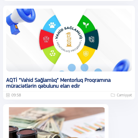
AQTİ “Vahid Sağlamlıq” Mentorluq Proqramına
müraciətlərin qəbulunu elan edir
09:58
Cəmiyyət