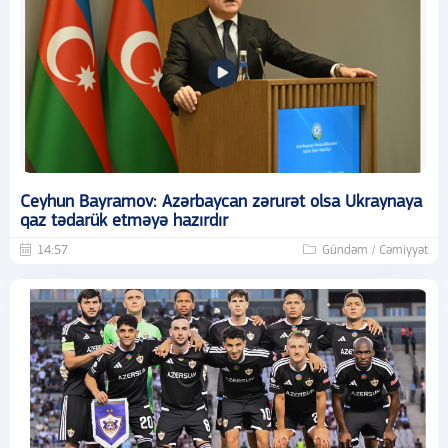
Ceyhun Bayramov: Azərbaycan zərurət olsa Ukraynaya
qaz tədarük etməyə hazırdır
14:57
Gündəm / Cəmiyyət