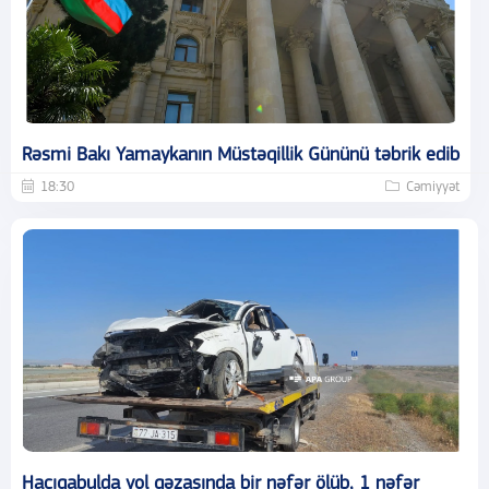
Rəsmi Bakı Yamaykanın Müstəqillik Gününü təbrik edib
18:30
Cəmiyyət
Hacıqabulda yol qəzasında bir nəfər ölüb, 1 nəfər