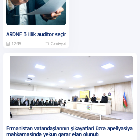
ARDNF 3 illik auditor seçir
12:39
Cəmiyyət
Ermənistan vətəndaşlarının şikayətləri üzrə apellyasiya
məhkəməsində yekun qərar elan olunub