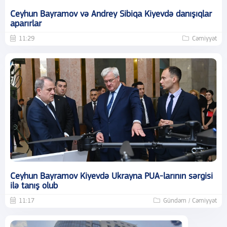
Ceyhun Bayramov və Andrey Sibiqa Kiyevdə danışıqlar
aparırlar
11:29
Cəmiyyət
Ceyhun Bayramov Kiyevdə Ukrayna PUA-larının sərgisi
ilə tanış olub
11:17
Gündəm / Cəmiyyət