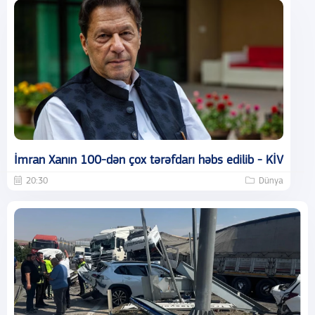
İmran Xanın 100-dən çox tərəfdarı həbs edilib - KİV
20:30
Dünya