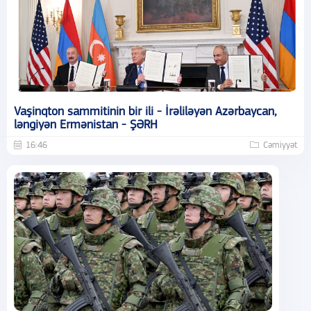
Vaşinqton sammitinin bir ili - İrəliləyən Azərbaycan,
ləngiyən Ermənistan - ŞƏRH
16:46
Cəmiyyət