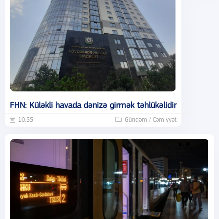
FHN: Küləkli havada dənizə girmək təhlükəlidir
10:55
Gündəm / Cəmiyyət