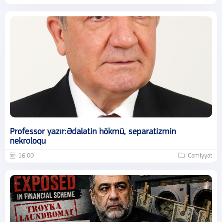
Professor yazır:Ədalətin hökmü, separatizmin
nekroloqu
16:00
Cəmiyyət