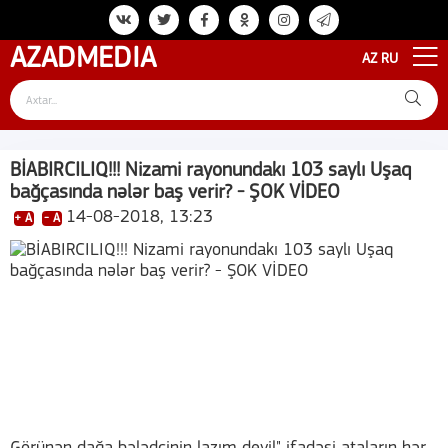
AZAD
MEDIA
AZ
RU
BİABIRCILIQ!!! Nizami rayonundakı 103 saylı Uşaq
bağçasında nələr baş verir? - ŞOK VİDEO
14-08-2018, 13:23
+ A
- A