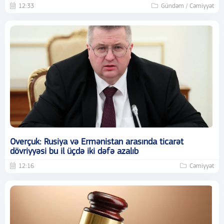
12:33
Gündəm / Cəmiyyət
Overçuk: Rusiya və Ermənistan arasında ticarət
dövriyyəsi bu il üçdə iki dəfə azalıb
12:16
Cəmiyyət