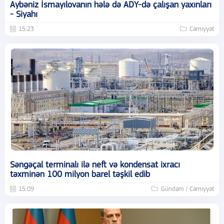
Aybəniz İsmayılovanın hələ də ADY-də çalışan yaxınları
- Siyahı
15:23
Cəmiyyət
Səngəçal terminalı ilə neft və kondensat ixracı
təxminən 100 milyon barel təşkil edib
15:09
Gündəm / Cəmiyyət