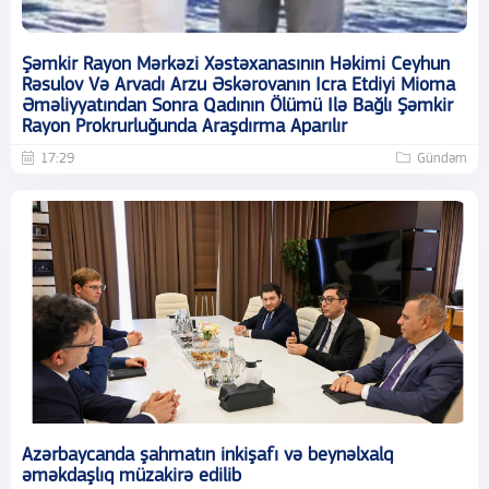
Şəmkir Rayon Mərkəzi Xəstəxanasının Həkimi Ceyhun
Rəsulov Və Arvadı Arzu Əskərovanın Icra Etdiyi Mioma
Əməliyyatından Sonra Qadının Ölümü Ilə Bağlı Şəmkir
Rayon Prokrurluğunda Araşdırma Aparılır
17:29
Gündəm
Azərbaycanda şahmatın inkişafı və beynəlxalq
əməkdaşlıq müzakirə edilib