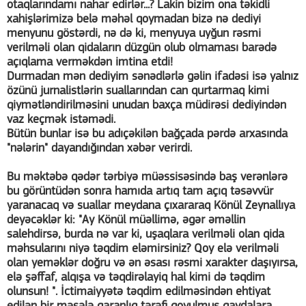
otaqlarındamı nahar edirlər...? Lakin bizim ona təkidli
xahişlərimizə belə məhəl qoymadan bizə nə dediyi
menyunu göstərdi, nə də ki, menyuya uyğun rəsmi
verilməli olan qidaların düzgün olub olmaması barədə
açıqlama verməkdən imtina etdi!
Durmadan mən dediyim sənədlərlə gəlin ifadəsi isə yalnız
özünü jurnalistlərin suallarından can qurtarmaq kimi
qiymətləndirilməsini unudan baxça müdirəsi dediyindən
vaz keçmək istəmədi.
Bütün bunlar isə bu adıçəkilən bağçada pərdə arxasında
"nələrin" dayandığından xəbər verirdi.
Bu məktəbə qədər tərbiyə müəssisəsində baş verənlərə
bu görüntüdən sonra hamıda artıq tam açıq təsəvvür
yaranacaq və suallar meydana çıxararaq Könül Zeynallıya
deyəcəklər ki: "Ay Könül müəllimə, əgər əməllin
salehdirsə, burda nə var ki, uşaqlara verilməli olan qida
məhsularını niyə təqdim eləmirsiniz? Qoy elə verilməli
olan yeməklər doğru və ən əsası rəsmi xarakter daşıyırsa,
elə şəffaf, alqışa və təqdirəlayiq hal kimi də təqdim
olunsun! ". İctimaiyyətə təqdim edilməsindən ehtiyat