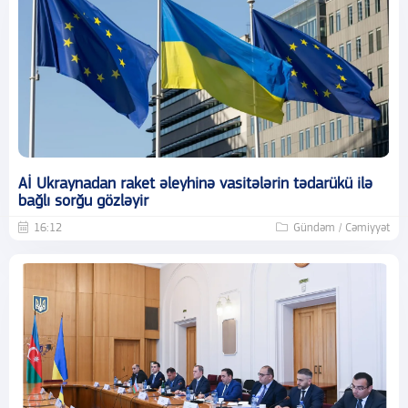
Aİ Ukraynadan raket əleyhinə vasitələrin tədarükü ilə
bağlı sorğu gözləyir
16:12
Gündəm / Cəmiyyət