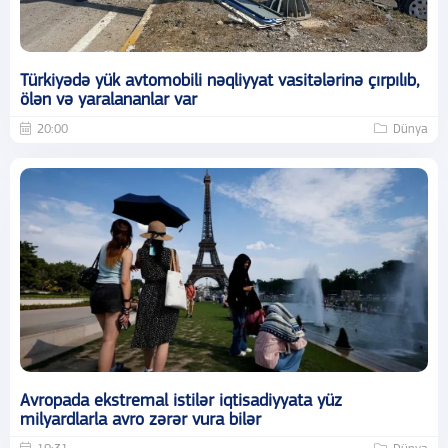
Türkiyədə yük avtomobili nəqliyyat vasitələrinə çırpılıb,
ölən və yaralananlar var
20:00
Dünya
Avropada ekstremal istilər iqtisadiyyata yüz
milyardlarla avro zərər vura bilər