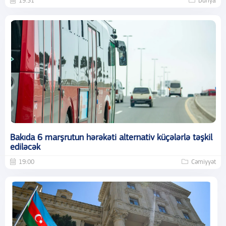
19:31
Dünya
Bakıda 6 marşrutun hərəkəti alternativ küçələrlə təşkil
ediləcək
19:00
Cəmiyyət