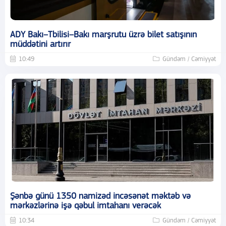
ADY Bakı–Tbilisi–Bakı marşrutu üzrə bilet satışının
müddətini artırır
10:49
Gündəm / Cəmiyyət
Şənbə günü 1350 namizəd incəsənət məktəb və
mərkəzlərinə işə qəbul imtahanı verəcək
10:34
Gündəm / Cəmiyyət