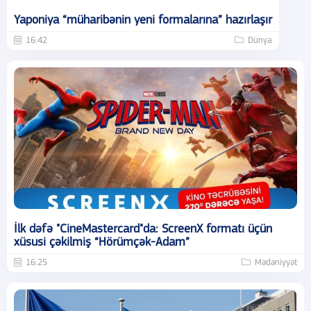
Yaponiya “müharibənin yeni formalarına” hazırlaşır
16:42
Dünya
İlk dəfə "CineMastercard"da: ScreenX formatı üçün
xüsusi çəkilmiş “Hörümçək-Adam”
16:25
Mədəniyyət