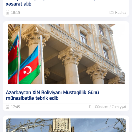
xəsarət alıb
18:15
Hadisə
Azərbaycan XİN Boliviyanı Müstəqillik Günü
münasibətilə təbrik edib
17:45
Gündəm / Cəmiyyət