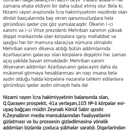
Görünən dağa bələdçinin lazım deyil" ifadəsi ataların hər
zamana əhatə etdiyini bir daha subut etmiş olur. Belə ki,
Nizami rayon ərazisində İcra hakimiyyətinin nəzdində olan
dövlət baxçalarında baş verən qanunsuzluqlara hələ
göründüyü qədər çox göz yumulacaqdır. Ölkənin I-ci
xanımı və I-ci Vitse prezidenti Mehriban xanımın yüksək
diqqət mərkəzində olan körpələrə qarşı məhəbbət və
qayğısı hər bir məmura idarəçiyə nümunə olmalıdır.
Mehriban xanım Əliyeva atdığı bütün addımlarında
Azərbaycanın gələcəyi olan körpələrə diqqətini hər zaman
açıq şəkildə bəyan etməkdədir. Mehriban xanım
Əliyevanın addımları Azərbaycanın gələcəyini daha da
mükəməl görməyə hesablanması ən naşı insana belə
aydın olduğu halda körpələrə nəzarətə təhkim edilənlərə
göründüyü qədər aydın olmayıb hələ də!
Nizami rayon İcra hakimiyyətinin balansında olan,
Q.Qarayev prospekti, 41a yerləşən,103 №-li körpələr evi-
uşaq bağçası müdiri Zeynallı Könül Sabir qızıdır.
K.Zeynallının media mənsublarından fəaliyyətlərini
gizlətməsi və bu prossesin gizlədilməsinə yönəlik
addımları bizlərdə çoxluca şübhələr yaratdı. Digərlərindən