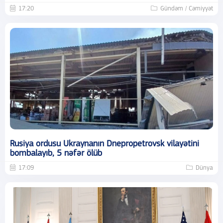
17:20
Gündəm / Cəmiyyət
Rusiya ordusu Ukraynanın Dnepropetrovsk vilayətini
bombalayıb, 5 nəfər ölüb
17:09
Dünya