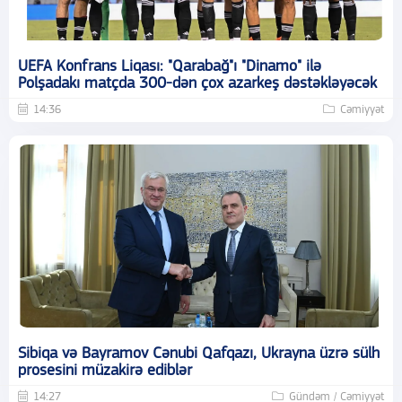
UEFA Konfrans Liqası: "Qarabağ"ı "Dinamo" ilə
Polşadakı matçda 300-dən çox azarkeş dəstəkləyəcək
14:36
Cəmiyyət
Sibiqa və Bayramov Cənubi Qafqazı, Ukrayna üzrə sülh
prosesini müzakirə ediblər
14:27
Gündəm / Cəmiyyət