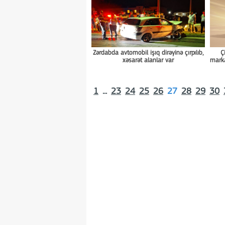
Zərdabda avtomobil işıq dirəyinə çırpılıb,
Ç
xəsarət alanlar var
marka
1
...
23
24
25
26
27
28
29
30