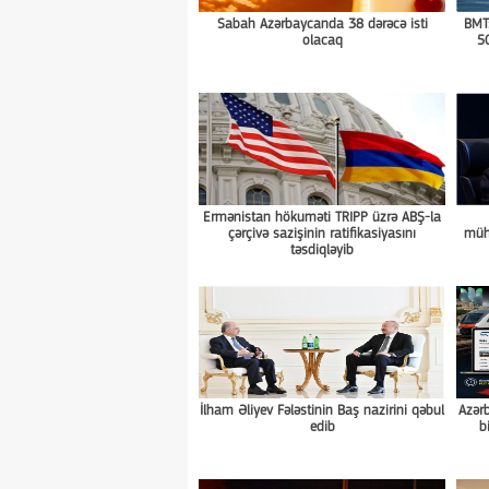
Sabah Azərbaycanda 38 dərəcə isti
BMT:
olacaq
5
Ermənistan hökuməti TRIPP üzrə ABŞ-la
çərçivə sazişinin ratifikasiyasını
müha
təsdiqləyib
İlham Əliyev Fələstinin Baş nazirini qəbul
Azərb
edib
b