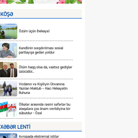
KÖŞƏ
Özüm üçün (hekayə)
Kəndlinin sıxışdırılması sosial
partlayışa gedən yoldur
Ölüm haqq olsa da, vaxtsız gedişlər
üzücüdür...
Vicdanın və Kişiliyin Ünvanına
Yazılan Məktub – Hacı Hekayətin
Ruhuna
Ölkələr arasında rəsmi səfərlər bu
əlaqələrə çox önəm verildiyinə bir
sübutdur - Özəl
XƏBƏR LENTİ
Avropada ekstremal istilər