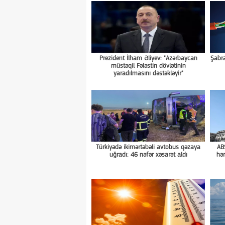
Prezident İlham Əliyev: "Azərbaycan
Şabra
müstəqil Fələstin dövlətinin
yaradılmasını dəstəkləyir"
Türkiyədə ikimərtəbəli avtobus qəzaya
AB
uğradı: 46 nəfər xəsarət aldı
hər