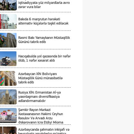
iqtisadiyyata yüz milyardlarla avro
zərər vura bilər
Bakıda 6 marşrutun hərəkəti
alternativ küçələrlə təşkil ediləcək
Rəsmi Bakı Yamaykanın Müstəqillik
Gününü təbrik edib
Hacıqabulda yol qəzasında bir nəfər
ölüb, 1 nəfər xəsarət alıb
Azərbaycan XİN Boliviyanı
Müstəqillik Günü münasibətilə
təbrik edib
Rusiya XİN: Ermənistan Aİ-yə
yaxınlaşmanı diversifikasiya
adlandırmamalıdır
Şəmkir Rayon Mərkəzi
Xəstəxanasının Həkimi Ceyhun
Rəsulov Və Arvadı Arzu
Əskərovanın Icra Etdiyi Mioma
Əməliyyatından Sonra Qadının
Azərbaycanda şahmatın inkişafı və
Ölümü Ilə Bağlı Şəmkir Rayon
beynəlxalq əməkdaşlıq müzakirə