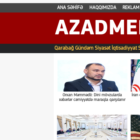
ANA SƏHİFƏ
HAQQIMIZDA
REKLAM
AZADME
Qarabağ
Gündəm
Siyasət
İqtisadiyyat
Orxan Məmmədli: Dini mövzularda
İran
xəbərlər cəmiyyətdə maraqla qarşılanır