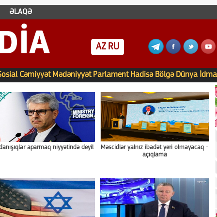
ƏLAQƏ
DIA
AZ
RU
Sosial
Cəmiyyət
Mədəniyyət
Parlament
Hadisə
Bölgə
Dünya
İdma
 danışıqlar aparmaq niyyətində deyil
Məscidlər yalnız ibadət yeri olmayacaq -
açıqlama