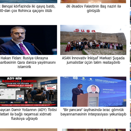
 Benqal körfəzində iki qayıq batıb,
Əli Əsədov Fələstinin Baş naziri ilə
00-dən çox Rohinca qaçqını ölüb
görüşüb
Hakan Fidan: Rusiya-Ukrayna
ASAN İnnovativ İnkişaf Mərkəzi Şuşada
ribəsinin Qara dənizə yayılmasını
jurnalistlər üçün təlim reallaşdırıb
istəmirik
aycan Dəmir Yollarının (ADY) Tbilisi
“Bir pəncərə” layihəsində ixrac gömrük
iletləri ilə bağlı rəqəmsal xidməti
bəyannaməsinin inteqrasiyası yekunlaşıb
fiaskoya uğrayıb