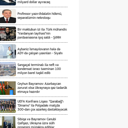
milyard dollar ayıracaq
Professor yazır:Ədalətin hökmü,
separatizmin nekroloqu
Bir məktubun izi ilə: Türk mühəndis
"Vardanyan layihəsi"nin
pərdəarxasına işıq saldı - ŞƏRH
Aybəniz İsmayılovanın hələ də
ADY-də çalışan yaxınları - Siyahı
Səngəçal terminalı ilə neft və
kondensat ixracı təxminən 100
milyon barel təşkil edib
Ceyhun Bayramov: Azərbaycan
zərurət olsa Ukraynaya qaz tədarük
etməyə hazırdır
UEFA Konfrans Liqası: "Qarabağ"ı
"Dinamo" ilə Polşadakı matçda
300-dən çox azarkeş dəstəkləyəcək
Sibiqa və Bayramov Cənubi
Qafqazı, Ukrayna üzrə sülh
prosesini müzakirə ediblər