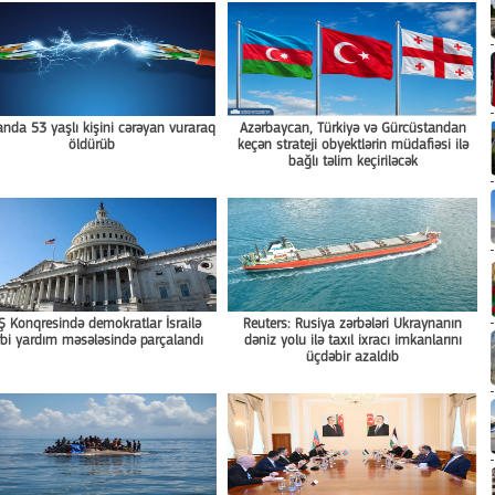
nda 53 yaşlı kişini cərəyan vuraraq
Azərbaycan, Türkiyə və Gürcüstandan
öldürüb
keçən strateji obyektlərin müdafiəsi ilə
bağlı təlim keçiriləcək
Ş Konqresində demokratlar İsrailə
Reuters: Rusiya zərbələri Ukraynanın
bi yardım məsələsində parçalandı
dəniz yolu ilə taxıl ixracı imkanlarını
üçdəbir azaldıb