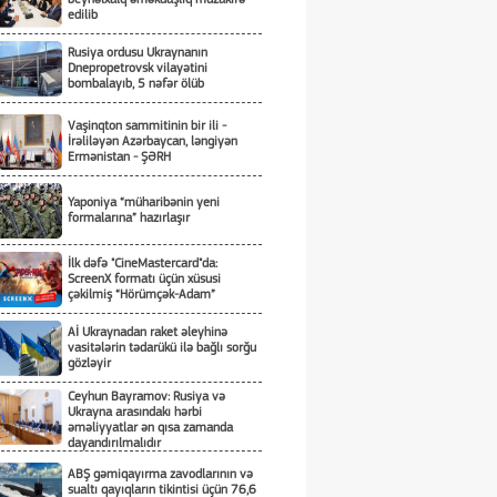
Prokrurluğunda Araşdırma Aparılır
edilib
Rusiya ordusu Ukraynanın
Dnepropetrovsk vilayətini
bombalayıb, 5 nəfər ölüb
Vaşinqton sammitinin bir ili -
İrəliləyən Azərbaycan, ləngiyən
Ermənistan - ŞƏRH
Yaponiya “müharibənin yeni
formalarına” hazırlaşır
İlk dəfə "CineMastercard"da:
ScreenX formatı üçün xüsusi
çəkilmiş “Hörümçək-Adam”
Aİ Ukraynadan raket əleyhinə
vasitələrin tədarükü ilə bağlı sorğu
gözləyir
Ceyhun Bayramov: Rusiya və
Ukrayna arasındakı hərbi
əməliyyatlar ən qısa zamanda
dayandırılmalıdır
ABŞ gəmiqayırma zavodlarının və
sualtı qayıqların tikintisi üçün 76,6