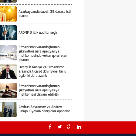
Azərbaycanda sabah 39 dərəcə isti
olacaq
ARDNF 3 illik auditor seçir
Ermənistan vətəndaşlarının
şikayətləri üzrə apellyasiya
məhkəməsində yekun qərar elan
olunub
Overçuk: Rusiya və Ermənistan
arasında ticarət dövriyyəsi bu il
üçdə iki dəfə azalıb
Ermənistan vətəndaşlarının
şikayətləri üzrə apellyasiya
məhkəməsi davam etdirilir
Ceyhun Bayramov və Andrey
Sibiqa Kiyevdə danışıqlar aparırlar
Ceyhun Bayramov Kiyevdə
Ukrayna PUA-larının sərgisi ilə tanış
olub