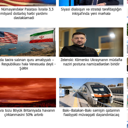
 Nümayəndələr Palatası İsrailə 3,3
Siyasi dialoqun və strateji tərəfdaşlığın
milyard dollarlıq hərbi yardımı
inkişafında yeni mərhələ
dəstəkləmədi
da təxirə salınan quru əməliyyatı –
Zelenski: Klimenko Ukraynanın müdafiə
 Respublikası hələ Venesuela deyil -
naziri postuna namizədlərdən biridir
ŞƏRH
ra tozu Böyük Britaniyada havanın
Bakı–Balakən-Bakı sərnişin qatarının
çirklənməsini 50% artırıb
fəaliyyəti müvəqqəti dayandırılacaq