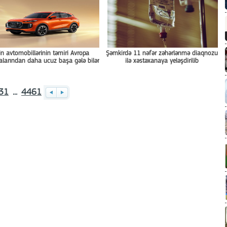
in avtomobillərinin təmiri Avropa
Şəmkirdə 11 nəfər zəhərlənmə diaqnozu
larından daha ucuz başa gələ bilər
ilə xəstəxanaya yeləşdirilib
31
...
4461