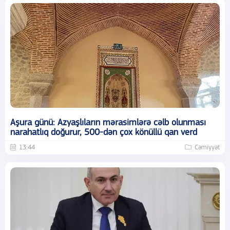
Aşura günü: Azyaşlıların mərasimlərə cəlb olunması
narahatlıq doğurur, 500-dən çox könüllü qan verd
13:44
Cəmiyyət