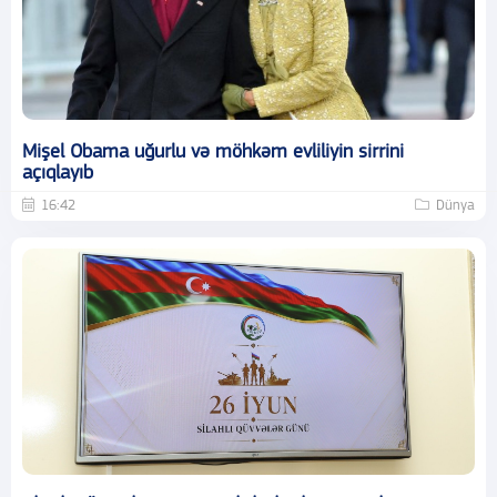
Mişel Obama uğurlu və möhkəm evliliyin sirrini
açıqlayıb
16:42
Dünya