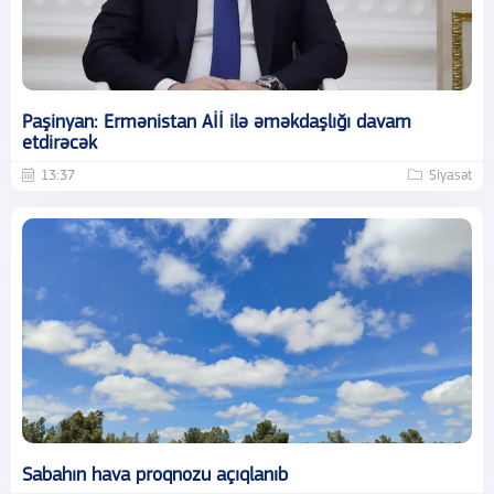
Paşinyan: Ermənistan Aİİ ilə əməkdaşlığı davam
etdirəcək
13:37
Siyasət
Sabahın hava proqnozu açıqlanıb