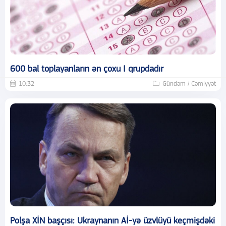
600 bal toplayanların ən çoxu I qrupdadır
10:32
Gündəm / Cəmiyyət
Polşa XİN başçısı: Ukraynanın Aİ-yə üzvlüyü keçmişdəki