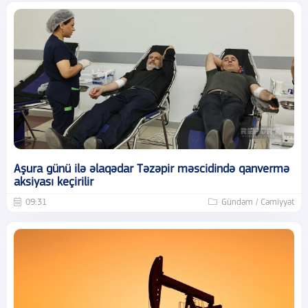
Aşura günü ilə əlaqədar Təzəpir məscidində qanvermə
aksiyası keçirilir
09:31
Gündəm / Cəmiyyət