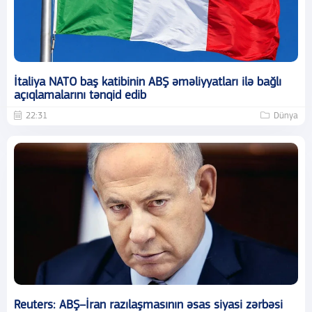
İtaliya NATO baş katibinin ABŞ əməliyyatları ilə bağlı
açıqlamalarını tənqid edib
22:31
Dünya
Reuters: ABŞ–İran razılaşmasının əsas siyasi zərbəsi