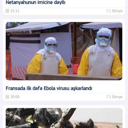
Netanyahunun imicinə dəyib
21:11
Dünya
Fransada ilk dəfə Ebola virusu aşkarlandı
20:00
Dünya