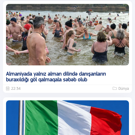
Almaniyada yalnız alman dilində danışanların
buraxıldığı göl qalmaqala səbəb olub
22:34
Dünya