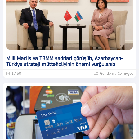
Milli Məclis və TBMM sədrləri görüşüb, Azərbaycan-
Türkiyə strateji müttəfiqliyinin önəmi vurğulanıb
17:50
Gündəm / Cəmiyyət