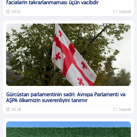
faciələrin təkrarlanmaması üçün vacibdir
10:21
Siyasət
Gürcüstan parlamentinin sədri: Avropa Parlamenti və
AŞPA ölkəmizin suverenliyini tanımır
10:18
Siyasət