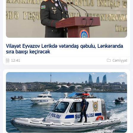
Vilayət Eyvazov Lerikdə vətəndaş qəbulu, Lənkəranda
sıra baxışı keçirəcək
12:41
Cəmiyyət