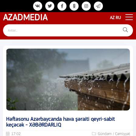
AZAD
MEDIA
AZ
RU
Həftəsonu Azərbaycanda hava şəraiti qeyri-sabit
keçəcək - XƏBƏRDARLIQ
17:02
Gündəm / Cəmiyyət