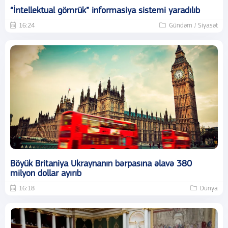
“İntellektual gömrük” informasiya sistemi yaradılıb
16:24
Gündəm / Siyasət
Böyük Britaniya Ukraynanın bərpasına əlavə 380
milyon dollar ayırıb
16:18
Dünya