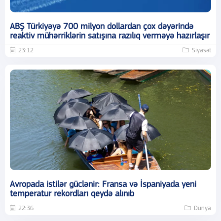
ABŞ Türkiyəyə 700 milyon dollardan çox dəyərində
reaktiv mühərriklərin satışına razılıq verməyə hazırlaşır
23:12
Siyasət
Avropada istilər güclənir: Fransa və İspaniyada yeni
temperatur rekordları qeydə alınıb
22:36
Dünya