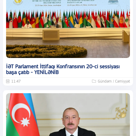
İƏT Parlament İttifaqı Konfransının 20-ci sessiyası
başa çatıb - YENİLƏNİB
11:47
Gündəm / Cəmiyyət