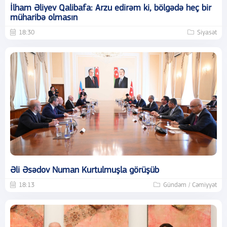
İlham Əliyev Qalibafa: Arzu edirəm ki, bölgədə heç bir
müharibə olmasın
18:30
Siyasət
Əli Əsədov Numan Kurtulmuşla görüşüb
18:13
Gündəm / Cəmiyyət