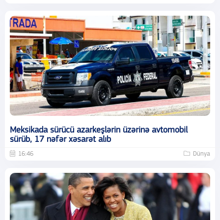
Meksikada sürücü azarkeşlərin üzərinə avtomobil
sürüb, 17 nəfər xəsarət alıb
16:46
Dünya