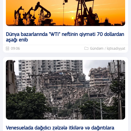
Dünya bazarlarında "WTI" neftinin qiyməti 70 dollardan
aşağı enib
09:06
Gündəm / İqtisadiyyat
Venesuelada dağıdıcı zəlzələ itkilərə və dağıntılara