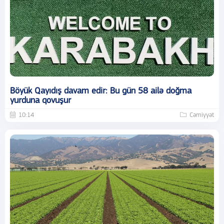
Böyük Qayıdış davam edir: Bu gün 58 ailə doğma
yurduna qovuşur
10:14
Cəmiyyət