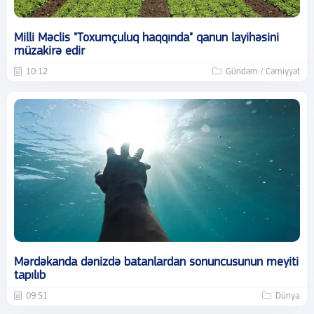
Milli Məclis "Toxumçuluq haqqında" qanun layihəsini
müzakirə edir
10:12
Gündəm / Cəmiyyət
Mərdəkanda dənizdə batanlardan sonuncusunun meyiti
tapılıb
09:51
Dünya