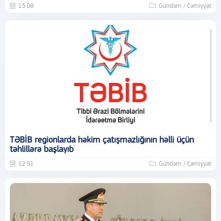
13:08
Gündəm / Cəmiyyət
TƏBİB regionlarda həkim çatışmazlığının həlli üçün
təhlillərə başlayıb
12:51
Gündəm / Cəmiyyət