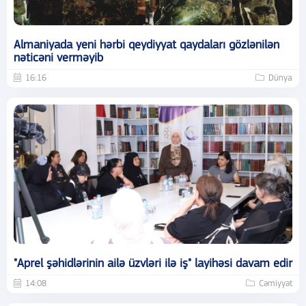
Almaniyada yeni hərbi qeydiyyat qaydaları gözlənilən
nəticəni verməyib
16:16
Dünya
"Aprel şəhidlərinin ailə üzvləri ilə iş" layihəsi davam edir
14:08
Cəmiyyət