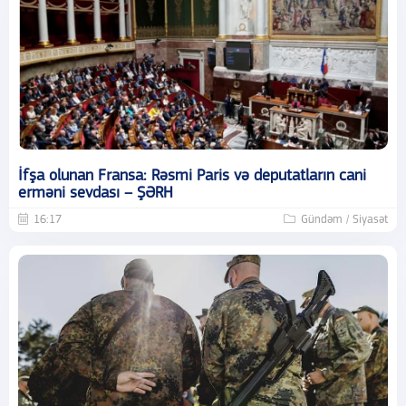
İfşa olunan Fransa: Rəsmi Paris və deputatların cani
erməni sevdası – ŞƏRH
16:17
Gündəm / Siyasət