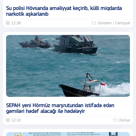
Su polisi Hövsanda əməliyyat keçirib, külli miqdarda
narkotik aşkarlanıb
12:28
Gündəm / Cəmiyyət
SEPAH yeni Hörmüz marşrutundan istifadə edən
gəmiləri hədəf alacağı ilə hədələyir
12:10
Dünya