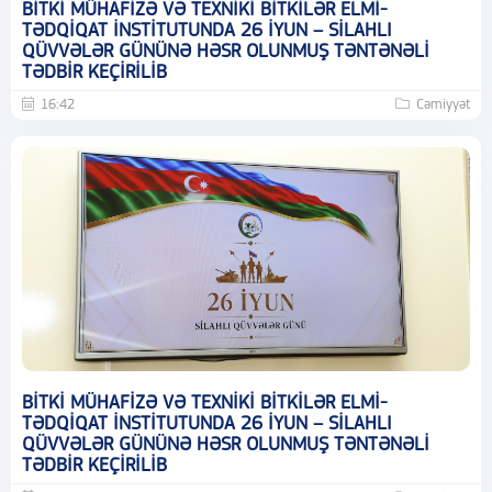
BİTKİ MÜHAFİZƏ VƏ TEXNİKİ BİTKİLƏR ELMİ-
TƏDQİQAT İNSTİTUTUNDA 26 İYUN – SİLAHLI
QÜVVƏLƏR GÜNÜNƏ HƏSR OLUNMUŞ TƏNTƏNƏLİ
TƏDBİR KEÇİRİLİB
16:42
Cəmiyyət
BİTKİ MÜHAFİZƏ VƏ TEXNİKİ BİTKİLƏR ELMİ-
TƏDQİQAT İNSTİTUTUNDA 26 İYUN – SİLAHLI
QÜVVƏLƏR GÜNÜNƏ HƏSR OLUNMUŞ TƏNTƏNƏLİ
TƏDBİR KEÇİRİLİB