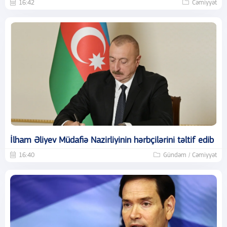
16:42
Cəmiyyət
İlham Əliyev Müdafiə Nazirliyinin hərbçilərini təltif edib
16:40
Gündəm / Cəmiyyət