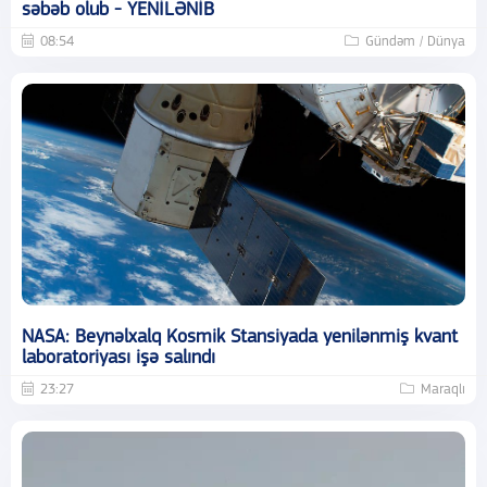
səbəb olub - YENİLƏNİB
08:54
Gündəm / Dünya
NASA: Beynəlxalq Kosmik Stansiyada yenilənmiş kvant
laboratoriyası işə salındı
23:27
Maraqlı