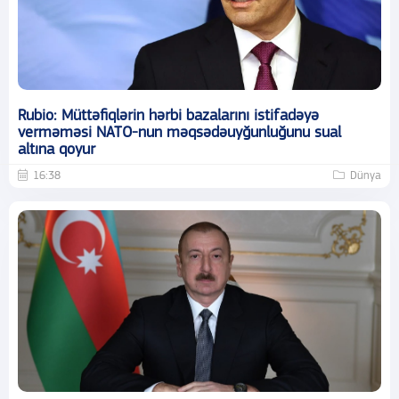
Rubio: Müttəfiqlərin hərbi bazalarını istifadəyə
verməməsi NATO-nun məqsədəuyğunluğunu sual
altına qoyur
16:38
Dünya