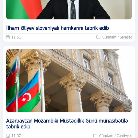
İlham Əliyev sloveniyalı həmkarını təbrik edib
11:31
Gündəm / Siyasət
Azərbaycan Mozambiki Müstəqillik Günü münasibətilə
təbrik edib
11:07
Gündəm / Cəmiyyət