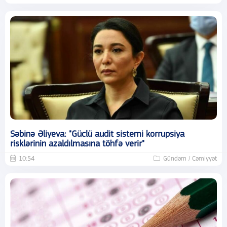
Səbinə Əliyeva: "Güclü audit sistemi korrupsiya
risklərinin azaldılmasına töhfə verir"
10:54
Gündəm / Cəmiyyət