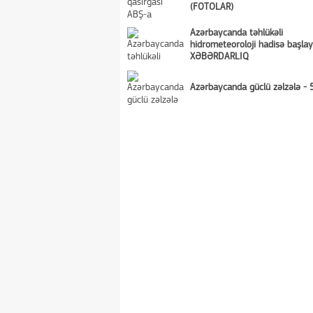
(FOTOLAR)
Azərbaycanda təhlükəli
hidrometeoroloji hadisə başlayı
XƏBƏRDARLIQ
Azərbaycanda güclü zəlzələ - 