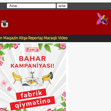
n
Maqazin
Köşə
Reportaj
Maraqlı
Video