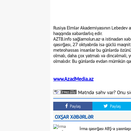
Rusiya Elmlər Akademiyasının Lebedev ad
haqqında xəbərdarlıq edir.
AZTB.info sağlamolun.az-a istinadən xəbə
qasırğası, 27 oktyabrda isə güclü maqnit q
meteohəssas insanlar bu günlərdə özünü
olmalı, daha çox yatmalı və dincəlməli, 
olmalıdır. Bu günlərdə evdən mümkün qəd
www.AzadMedia.az
Mətndə səhv var? Onu siç
Paylaş
Paylaş
OXŞAR XƏBƏRLƏR
İrma qasırğası ABŞ-a yaxınlaşı