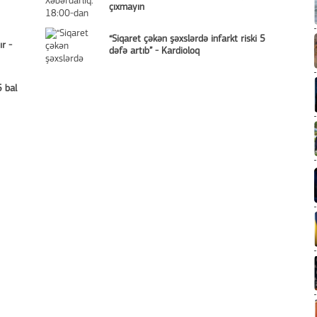
çıxmayın
“Siqaret çəkən şəxslərdə infarkt riski 5
r -
dəfə artıb” - Kardioloq
5 bal