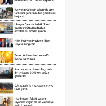
müharibəni, həm də sülhü qazanıb
Rusiyanın Gelencik şəhərində dron
təhlükəsi: şəhərin bütün çimərlikləri
bağlanıb
Ukrayna Qara dənizdəki "Sivaş"
qazma qurğusunda Rusiya
obyektlərini sıradan çıxarıb
Nikol Paşinyan Prezident İlham
Əliyevə zəng edib
Bazar günü Azərbaycanda 40
dərəcə isti olacaq
Azərbaycandan tranzit keçməklə
Ermənistana 1049 ton buğda
göndərildi
Cəlilabadda iki həyətyanı sahə və
tövlə yanıb
Müəllimlərin faktiki yaşayış
rayonuna uyğun olaraq vakansiya
seçimi başlayıb