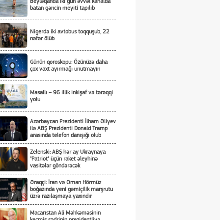
Beyləqanda iki gün əvvəl kanalda
batan gəncin meyiti tapılıb
Nigerdə iki avtobus toqquşub, 22
nəfər ölüb
Günün qoroskopu: Özünüzə daha
çox vaxt ayırmağı unutmayın
Masallı – 96 illik inkişaf və tərəqqi
yolu
Azərbaycan Prezidenti İlham Əliyev
ilə ABŞ Prezidenti Donald Tramp
arasında telefon danışığı olub
Zelenski: ABŞ hər ay Ukraynaya
"Patriot" üçün raket əleyhinə
vasitələr göndərəcək
Əraqçi: İran və Oman Hörmüz
boğazında yeni gəmiçilik marşrutu
üzrə razılaşmaya yaxındır
Macarıstan Ali Məhkəməsinin
keçmiş sədrinin prezidentliyə