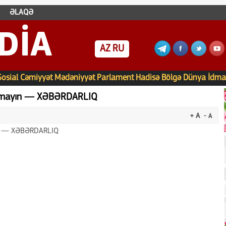
ƏLAQƏ
DIA
AZ
RU
Sosial
Cəmiyyət
Mədəniyyət
Parlament
Hadisə
Bölgə
Dünya
İdma
çıxmayın — XƏBƏRDARLIQ
+ A
- A