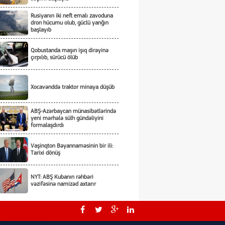
Rusiyanın iki neft emalı zavoduna
dron hücumu olub, güclü yanğın
başlayıb
Qobustanda maşın işıq dirəyinə
çırpılıb, sürücü ölüb
Xocavənddə traktor minaya düşüb
ABŞ-Azərbaycan münasibətlərində
yeni mərhələ sülh gündəliyini
formalaşdırdı
Vaşinqton Bəyannaməsinin bir ili:
Tarixi dönüş
NYT: ABŞ Kubanın rəhbəri
vəzifəsinə namizəd axtarır
Tarixi hadisələri zaman yaradır -
Tarixi dönüşləri isə liderlər!