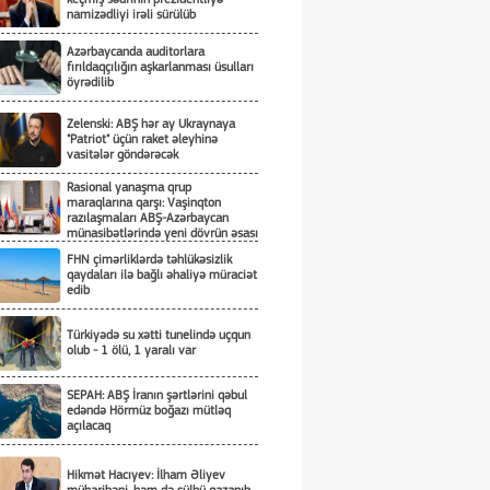
namizədliyi irəli sürülüb
Azərbaycanda auditorlara
fırıldaqçılığın aşkarlanması üsulları
öyrədilib
Zelenski: ABŞ hər ay Ukraynaya
"Patriot" üçün raket əleyhinə
vasitələr göndərəcək
Rasional yanaşma qrup
maraqlarına qarşı: Vaşinqton
razılaşmaları ABŞ-Azərbaycan
münasibətlərində yeni dövrün əsası
kimi
FHN çimərliklərdə təhlükəsizlik
qaydaları ilə bağlı əhaliyə müraciət
edib
Türkiyədə su xətti tunelində uçqun
olub - 1 ölü, 1 yaralı var
SEPAH: ABŞ İranın şərtlərini qəbul
edəndə Hörmüz boğazı mütləq
açılacaq
Hikmət Hacıyev: İlham Əliyev