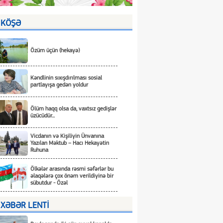
KÖŞƏ
Özüm üçün (hekayə)
Kəndlinin sıxışdırılması sosial
partlayışa gedən yoldur
Ölüm haqq olsa da, vaxtsız gedişlər
üzücüdür...
Vicdanın və Kişiliyin Ünvanına
Yazılan Məktub – Hacı Hekayətin
Ruhuna
Ölkələr arasında rəsmi səfərlər bu
əlaqələrə çox önəm verildiyinə bir
sübutdur - Özəl
XƏBƏR LENTİ