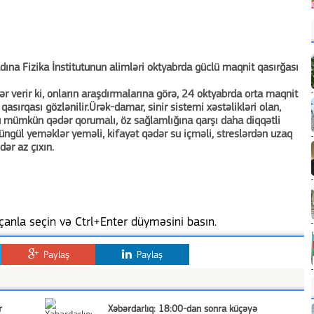
ına Fizika İnstitutunun alimləri oktyabrda güclü maqnit qasırğası
r verir ki, onların araşdırmalarına görə, 24 oktyabrda orta maqnit
asırqası gözlənilir.Ürək-damar, sinir sistemi xəstəlikləri olan,
 mümkün qədər qorumalı, öz sağlamlığına qarşı daha diqqətli
yüngül yeməklər yeməli, kifayət qədər su içməli, streslərdən uzaq
ər az çıxın.
anla seçin və Ctrl+Enter düyməsini basın.
Paylaş
Paylaş
r
Xəbərdarlıq: 18:00-dan sonra küçəyə