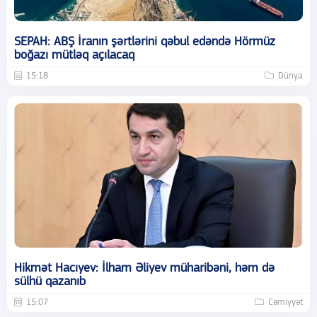
SEPAH: ABŞ İranın şərtlərini qəbul edəndə Hörmüz
boğazı mütləq açılacaq
15:18
Dünya
Hikmət Hacıyev: İlham Əliyev müharibəni, həm də
sülhü qazanıb
15:07
Cəmiyyət