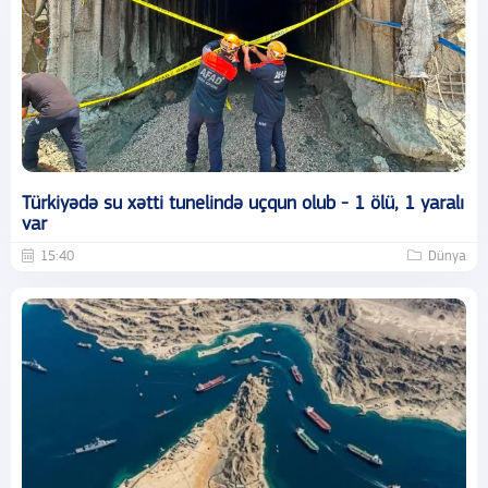
Türkiyədə su xətti tunelində uçqun olub - 1 ölü, 1 yaralı
var
15:40
Dünya