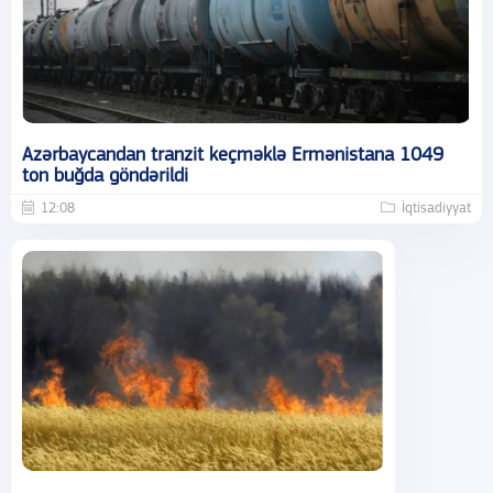
Azərbaycandan tranzit keçməklə Ermənistana 1049
ton buğda göndərildi
12:08
İqtisadiyyat