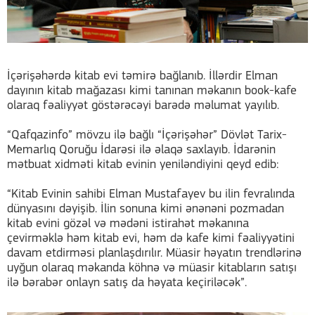
İçərişəhərdə kitab evi təmirə bağlanıb. İllərdir Elman
dayının kitab mağazası kimi tanınan məkanın book-kafe
olaraq fəaliyyət göstərəcəyi barədə məlumat yayılıb.
“Qafqazinfo” mövzu ilə bağlı “İçərişəhər” Dövlət Tarix-
Memarlıq Qoruğu İdarəsi ilə əlaqə saxlayıb. İdarənin
mətbuat xidməti kitab evinin yeniləndiyini qeyd edib:
“Kitab Evinin sahibi Elman Mustafayev bu ilin fevralında
dünyasını dəyişib. İlin sonuna kimi ənənəni pozmadan
kitab evini gözəl və mədəni istirahət məkanına
çevirməklə həm kitab evi, həm də kafe kimi fəaliyyətini
davam etdirməsi planlaşdırılır. Müasir həyatın trendlərinə
uyğun olaraq məkanda köhnə və müasir kitabların satışı
ilə bərabər onlayn satış da həyata keçiriləcək”.