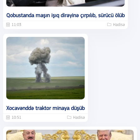
Qobustanda maşın işıq dirəyinə çırpılıb, sürücü ölüb
11:03
Hadisə
Xocavənddə traktor minaya düşüb
10:51
Hadisə