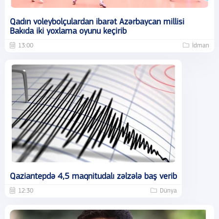
Qadın voleybolçulardan ibarət Azərbaycan millisi
Bakıda iki yoxlama oyunu keçirib
13:00
İdman
Qaziantepdə 4,5 maqnitudalı zəlzələ baş verib
12:30
Dünya