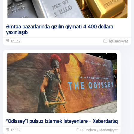
Əmtəə bazarlarında qızılın qiyməti 4 400 dollara
yaxınlaşıb
09:32
İqtisadiyyat
“Odissey”i pulsuz izləmək istəyənlərə - Xəbərdarlıq
09:22
Gündəm / Mədəniyyət