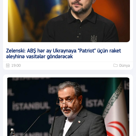
Zelenski: ABŞ hər ay Ukraynaya "Patriot" üçün raket
əleyhinə vasitələr göndərəcək
19:00
Dünya