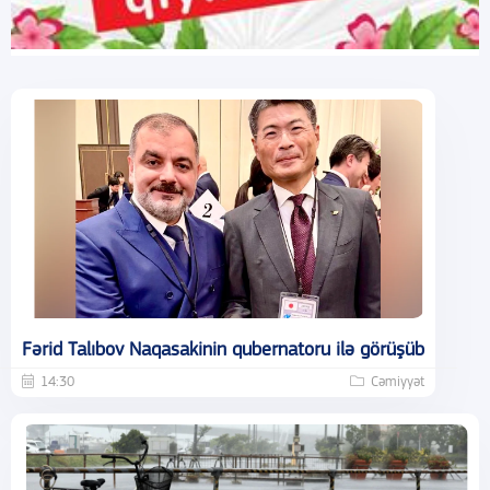
Fərid Talıbov Naqasakinin qubernatoru ilə görüşüb
14:30
Cəmiyyət