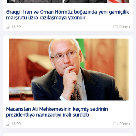
Əraqçi: İran və Oman Hörmüz boğazında yeni gəmiçilik
marşrutu üzrə razılaşmaya yaxındır
18:30
Dünya
Macarıstan Ali Məhkəməsinin keçmiş sədrinin
prezidentliyə namizədliyi irəli sürülüb
18:00
Dünya