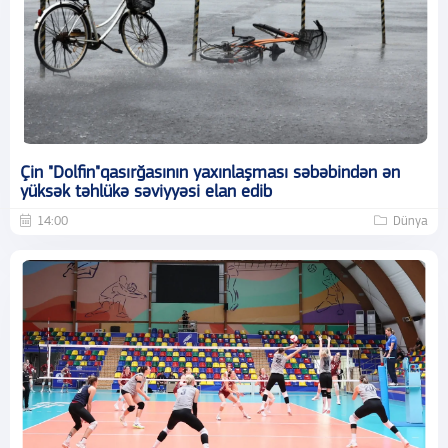
Çin "Dolfin"qasırğasının yaxınlaşması səbəbindən ən
yüksək təhlükə səviyyəsi elan edib
14:00
Dünya