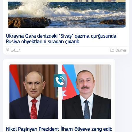
Ukrayna Qara dənizdəki "Sivaş" qazma qurğusunda
Rusiya obyektlərini sıradan çıxarıb
14:17
Dünya
Nikol Paşinyan Prezident İlham Əliyevə zəng edib