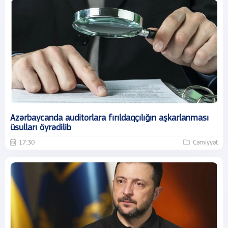
Azərbaycanda auditorlara fırıldaqçılığın aşkarlanması
üsulları öyrədilib
17:30
Cəmiyyət