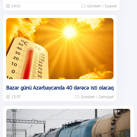
14:01
Gündəm / Siyasət
Bazar günü Azərbaycanda 40 dərəcə isti olacaq
13:37
Gündəm / Cəmiyyət