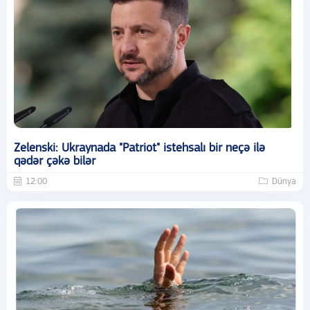
Zelenski: Ukraynada "Patriot" istehsalı bir neçə ilə
qədər çəkə bilər
12:00
Dünya