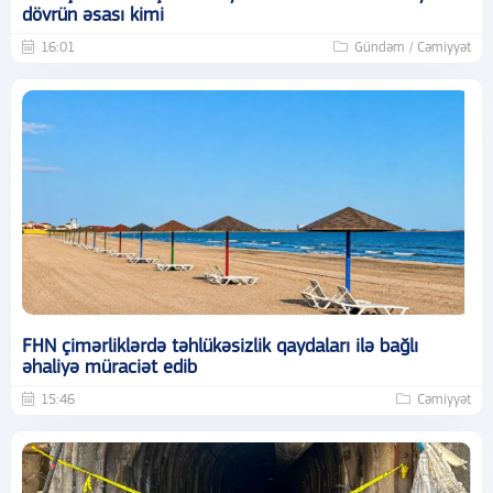
dövrün əsası kimi
16:01
Gündəm / Cəmiyyət
FHN çimərliklərdə təhlükəsizlik qaydaları ilə bağlı
əhaliyə müraciət edib
15:46
Cəmiyyət