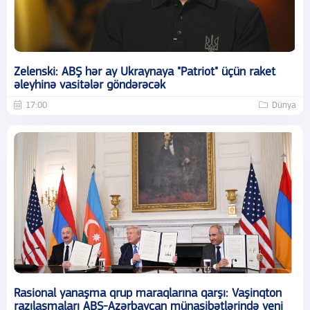
Zelenski: ABŞ hər ay Ukraynaya "Patriot" üçün raket
əleyhinə vasitələr göndərəcək
17:00
Dünya
Rasional yanaşma qrup maraqlarına qarşı: Vaşinqton
razılaşmaları ABŞ-Azərbaycan münasibətlərində yeni