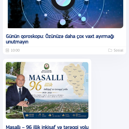
Günün qoroskopu: Özünüzə daha çox vaxt ayırmağı
unutmayın
10:00
Sosial
Masallı – 96 illik inkişaf və tərəqqi yolu