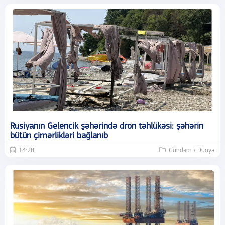
Rusiyanın Gelencik şəhərində dron təhlükəsi: şəhərin
bütün çimərlikləri bağlanıb
14:28
Gündəm / Dünya