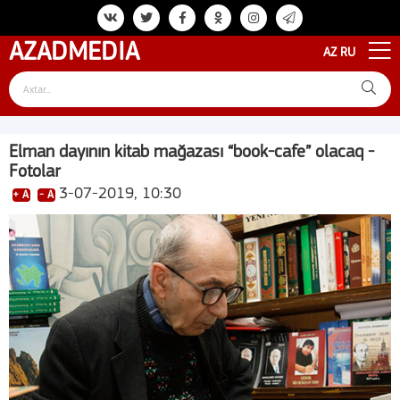
AZAD
MEDIA
AZ
RU
Elman dayının kitab mağazası “book-cafe” olacaq -
Fotolar
3-07-2019, 10:30
+ A
- A