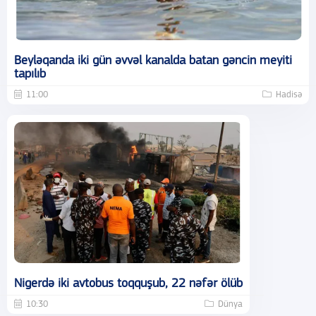
Beyləqanda iki gün əvvəl kanalda batan gəncin meyiti
tapılıb
11:00
Hadisə
Nigerdə iki avtobus toqquşub, 22 nəfər ölüb
10:30
Dünya