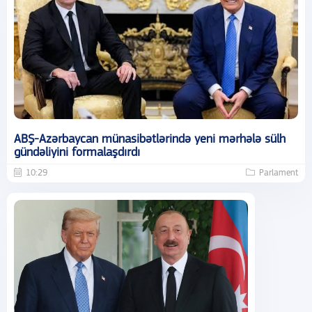
ABŞ-Azərbaycan münasibətlərində yeni mərhələ sülh
gündəliyini formalaşdırdı
10:29
Parlament