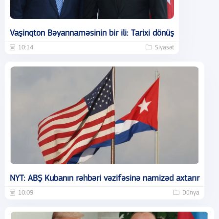
Vaşinqton Bəyannaməsinin bir ili: Tarixi dönüş
10:14
Siyasət
NYT: ABŞ Kubanın rəhbəri vəzifəsinə namizəd axtarır
10:09
Dünya