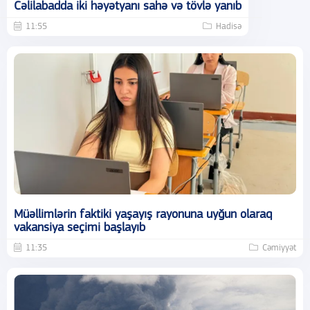
Cəlilabadda iki həyətyanı sahə və tövlə yanıb
11:55
Hadisə
Müəllimlərin faktiki yaşayış rayonuna uyğun olaraq
vakansiya seçimi başlayıb
11:35
Cəmiyyət